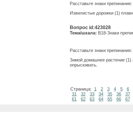
Расставьте знаки препинания:
Извилистые дорожки (1) плавны
Вопрос id:423028
Тема/шкала:
B18-Знаки препи
Расставьте знаки препинания:
Зимой домашнее растение (1) 
опрыскивать.
Страница:
1
2
3
4
5
6
31
32
33
34
35
36
37
61
62
63
64
65
66
67