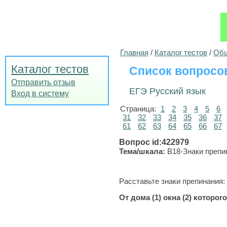
Главная
/
Каталог тестов
/
Общ
Каталог тестов
Список вопросо
Отправить отзыв
ЕГЭ Русский язык
Вход в систему
Страница:
1
2
3
4
5
6
31
32
33
34
35
36
37
61
62
63
64
65
66
67
Вопрос id:422979
Тема/шкала:
B18-Знаки препи
Расставьте знаки препинания:
От дома (1) окна (2) которо