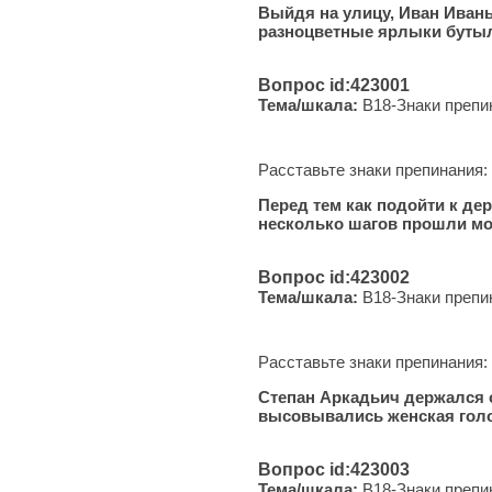
Выйдя на улицу, Иван Иваныч
разноцветные ярлыки буты
Вопрос id:423001
Тема/шкала:
B18-Знаки препи
Расставьте знаки препинания:
Перед тем как подойти к дере
несколько шагов прошли мо
Вопрос id:423002
Тема/шкала:
B18-Знаки препи
Расставьте знаки препинания:
Степан Аркадьич держался од
высовывались женская голов
Вопрос id:423003
Тема/шкала:
B18-Знаки препи