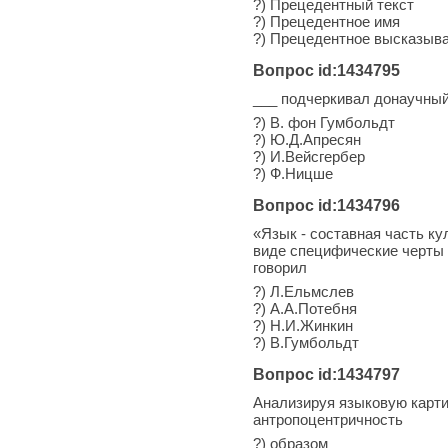
?) Прецедентный текст
?) Прецедентное имя
?) Прецедентное высказыв
Вопрос id:1434795
___ подчеркивал донаучный
?) В. фон Гумбольдт
?) Ю.Д.Апресян
?) И.Вейсгербер
?) Ф.Ницше
Вопрос id:1434796
«Язык - составная часть ку
виде специфические черты 
говорил
?) Л.Ельмслев
?) А.А.Потебня
?) Н.И.Жинкин
?) В.Гумбольдт
Вопрос id:1434797
Анализируя языковую карти
антропоцентричность
?) образом