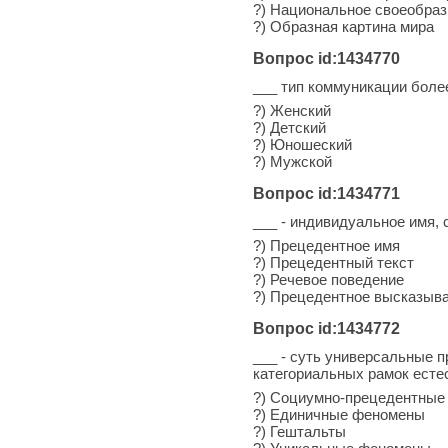
?) Национальное своеобраз
?) Образная картина мира
Вопрос id:1434770
___ тип коммуникации боле
?) Женский
?) Детский
?) Юношеский
?) Мужской
Вопрос id:1434771
___ - индивидуальное имя,
?) Прецедентное имя
?) Прецедентный текст
?) Речевое поведение
?) Прецедентное высказыв
Вопрос id:1434772
___ - суть универсальные 
категориальных рамок есте
?) Социумно-прецедентны
?) Единичные феномены
?) Гештальты