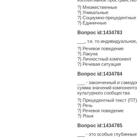
?) Множественные
?) Уникальные
?) Социумно-прецедентные
?) Единичные
Вопрос id:1434783
___, т.е. то индивидуальное
?) Речевое поведение
?) Лакуна
?) Личностный компонент
?) Речевая ситуация
Вопрос id:1434784
___ - законченный и самод
сумма значений компоненто
культурного сообщества
?) Прецедентный текст (ПТ)
?) Речь
?) Речевое поведение
?) Язык
Вопрос id:1434785
___ - это особые глубинны