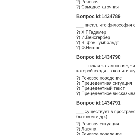
?) Речевая
?) Самодостаточная
Вопрос id:1434789
___ писал, что философия с
?) X.Г.Гадамер
?) И.Вейсгербер
?) В. фон Гумбольдт
?) Ф.Ницше
Вопрос id:1434790
___ – некая «эталонная», 
которой входят в когнитивн
?) Речевое поведение
?) Прецедентная ситуация
?) Прецедентный текст
?) Прецедентное высказыв
Вопрос id:1434791
___ существует в пространс
бытовом и др.)
?) Речевая ситуация
?) Лакуна
?) Речевое поведение