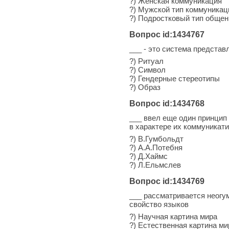
?) Женская коммуникация
?) Мужской тип коммуникац
?) Подростковый тип общен
Вопрос id:1434767
___ - это система представ
?) Ритуал
?) Символ
?) Гендерные стереотипы
?) Образ
Вопрос id:1434768
___ ввел еще один принцип
в характере их коммуникат
?) В.Гумбольдт
?) А.А.Потебня
?) Д.Хаймс
?) Л.Ельмслев
Вопрос id:1434769
___ рассматривается неогум
свойство языков
?) Научная картина мира
?) Естественная картина ми