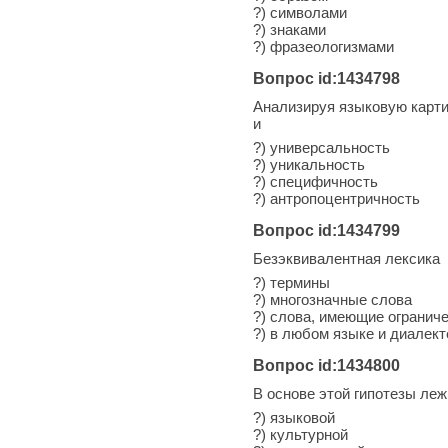
?) символами
?) знаками
?) фразеологизмами
Вопрос id:1434798
Анализируя языковую карти
и
?) универсальность
?) уникальность
?) специфичность
?) антропоцентричность
Вопрос id:1434799
Безэквивалентная лексика
?) термины
?) многозначные слова
?) слова, имеющие огранич
?) в любом языке и диалект
Вопрос id:1434800
В основе этой гипотезы леж
?) языковой
?) культурной