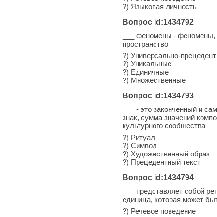
?) Языковая личность
Вопрос id:1434792
___ феномены - феномены, 
пространство
?) Универсально-прецеден
?) Уникальные
?) Единичные
?) Множественные
Вопрос id:1434793
___ - это законченный и с
знак, сумма значений комп
культурного сообщества
?) Ритуал
?) Символ
?) Художественный образ
?) Прецедентный текст
Вопрос id:1434794
___ представляет собой ре
единица, которая может быт
?) Речевое поведение