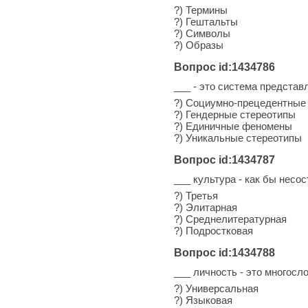
?) Термины
?) Гештальты
?) Символы
?) Образы
Вопрос id:1434786
___ - это система представ
?) Социумно-прецедентны
?) Гендерные стереотипы
?) Единичные феномены
?) Уникальные стереотипы
Вопрос id:1434787
___ культура - как бы несо
?) Третья
?) Элитарная
?) Среднелитературная
?) Подростковая
Вопрос id:1434788
___ личность - это многос
?) Универсальная
?) Языковая