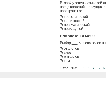
Второй уровень языковой л
представлений, присущих с
пространство
?) теоретический
?) когнитивный
?) прагматический
?) прикладной
Вопрос id:1434809
Выбор ___ или символов в н
?) эталонов
?) слов
?) ритуалов
?) тем
Страница:
1
2
3
4
5
6