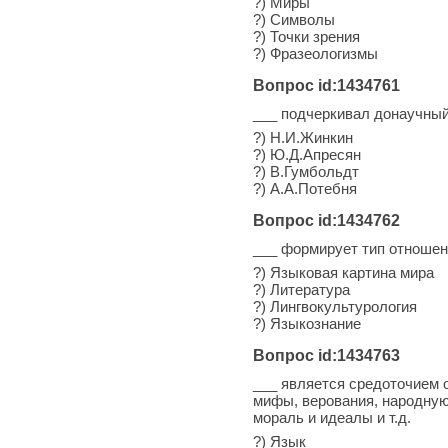
?) Миры
?) Символы
?) Точки зрения
?) Фразеологизмы
Вопрос id:1434761
___ подчеркивал донаучный
?) Н.И.Жинкин
?) Ю.Д.Апресян
?) В.Гумбольдт
?) А.А.Потебня
Вопрос id:1434762
___ формирует тип отношен
?) Языковая картина мира
?) Литература
?) Лингвокультурология
?) Языкознание
Вопрос id:1434763
___ является средоточием 
мифы, верования, народную
мораль и идеалы и т.д.
?) Язык