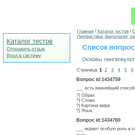
Главная
/
Каталог тестов
/
О
Лингвистика, филология, я
Каталог тестов
Список вопрос
Отправить отзыв
Вход в систему
Основы лингвокульт
Страница:
1
2
3
4
5
6
Вопрос id:1434759
___ есть важнейший способ
?) Образ
?) Слово
?) Картина мира
?) Язык
Вопрос id:1434760
___ играют особую роль в с