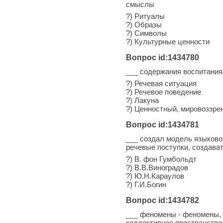
смыслы
?) Ритуалы
?) Образы
?) Символы
?) Культурные ценности
Вопрос id:1434780
___ содержания воспитания
?) Речевая ситуация
?) Речевое поведение
?) Лакуна
?) Ценностный, мировоззре
Вопрос id:1434781
___ создал модель языковой
речевые поступки, создава
?) В. фон Гумбольдт
?) В.В.Виноградов
?) Ю.Н.Караулов
?) Г.И.Богин
Вопрос id:1434782
___ феномены - феномены, 
коллективное пространство