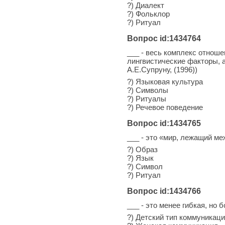
?) Диалект
?) Фольклор
?) Ритуал
Вопрос id:1434764
___ - весь комплекс отнош
лингвистические факторы, а 
А.Е.Супруну, (1996))
?) Языковая культура
?) Символы
?) Ритуалы
?) Речевое поведение
Вопрос id:1434765
___ - это «мир, лежащий м
?) Образ
?) Язык
?) Символ
?) Ритуал
Вопрос id:1434766
___ - это менее гибкая, но
?) Детский тип коммуникац