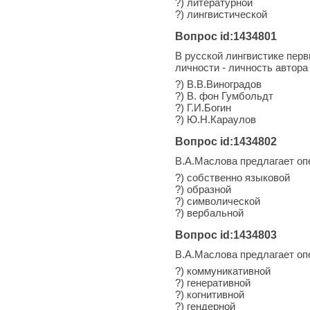
?) литературной
?) лингвистической
Вопрос id:1434801
В русской лингвистике пер
личности - личность автора
?) В.В.Виноградов
?) В. фон Гумбольдт
?) Г.И.Богин
?) Ю.Н.Караулов
Вопрос id:1434802
В.А.Маслова предлагает оп
?) собственно языковой
?) образной
?) символической
?) вербальной
Вопрос id:1434803
В.А.Маслова предлагает оп
?) коммуникативной
?) генеративной
?) когнитивной
?) гендерной