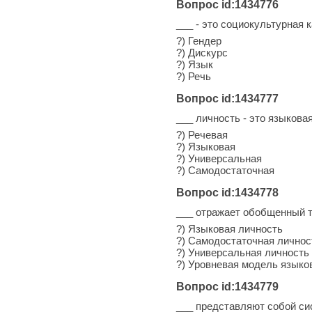
Вопрос id:1434776
___ - это социокультурная
?) Гендер
?) Дискурс
?) Язык
?) Речь
Вопрос id:1434777
___ личность - это языкова
?) Речевая
?) Языковая
?) Универсальная
?) Самодостаточная
Вопрос id:1434778
___ отражает обобщенный т
?) Языковая личность
?) Самодостаточная личнос
?) Универсальная личность
?) Уровневая модель языко
Вопрос id:1434779
___ представляют собой си