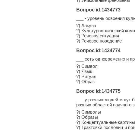
?) Уникальные феномены
Вопрос id:1434773
___ - уровень освоения ку
?) Лакуна
?) Культурологический ком
?) Речевая ситуация
?) Речевое поведение
Вопрос id:1434774
___ есть одновременно и пр
?) Символ
?) Язык
?) Ритуал
?) Образ
Вопрос id:1434775
___ у разных людей могут 
разных областей научного зн
?) Символы
?) Образы
?) Концептуальные картины
?) Трактовки пословиц и по