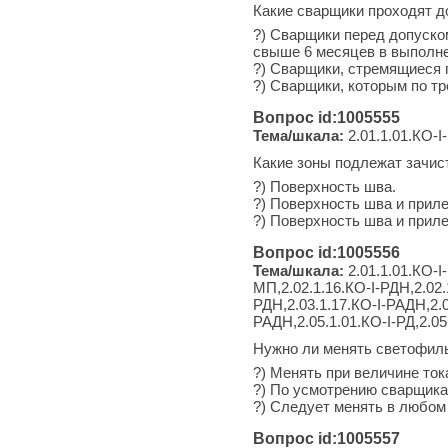
Какие сварщики проходят 
?) Сварщики перед допуско
свыше 6 месяцев в выполне
?) Сварщики, стремящиеся 
?) Сварщики, которым по т
Вопрос id:1005555
Тема/шкала:
2.01.1.01.КО-I-
Какие зоны подлежат зачис
?) Поверхность шва.
?) Поверхность шва и приле
?) Поверхность шва и приле
Вопрос id:1005556
Тема/шкала:
2.01.1.01.КО-I
МП,2.02.1.16.КО-I-РДН,2.02.
РДН,2.03.1.17.КО-I-РАДН,2.0
РАДН,2.05.1.01.КО-I-РД,2.0
Нужно ли менять светофиль
?) Менять при величине ток
?) По усмотрению сварщика
?) Следует менять в любом
Вопрос id:1005557