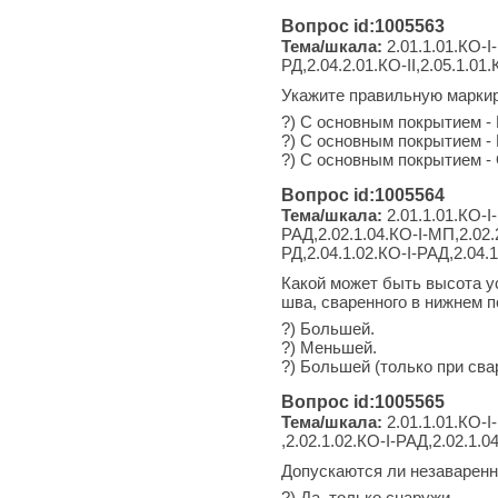
Вопрос id:1005563
Тема/шкала:
2.01.1.01.КО-I-
РД,2.04.2.01.КО-II,2.05.1.01.
Укажите правильную маркир
?) С основным покрытием -
?) С основным покрытием -
?) С основным покрытием -
Вопрос id:1005564
Тема/шкала:
2.01.1.01.КО-I-
РАД,2.02.1.04.КО-I-МП,2.02.2
РД,2.04.1.02.КО-I-РАД,2.04.1
Какой может быть высота у
шва, сваренного в нижнем 
?) Большей.
?) Меньшей.
?) Большей (только при сва
Вопрос id:1005565
Тема/шкала:
2.01.1.01.КО-I-
,2.02.1.02.КО-I-РАД,2.02.1.04
Допускаются ли незаваренн
?) Да, только снаружи.