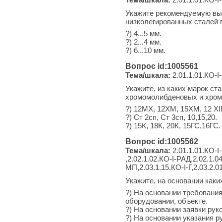
Укажите рекомендуемую выс
низколегированных сталей 
?) 4...5 мм.
?) 2...4 мм.
?) 6...10 мм.
Вопрос id:1005561
Тема/шкала:
2.01.1.01.КО-I-
Укажите, из каких марок с
хромомолибденовых и хром
?) 12МХ, 12ХМ, 15ХМ, 12 Х
?) Ст 2сп, Ст 3сп, 10,15,20.
?) 15К, 18К, 20К, 15ГС,16ГС.
Вопрос id:1005562
Тема/шкала:
2.01.1.01.КО-I-
,2.02.1.02.КО-I-РАД,2.02.1.04
МП,2.03.1.15.КО-I-Г,2.03.2.0
Укажите, на основании как
?) На основании требовани
оборудовании, объекте.
?) На основании заявки рук
?) На основании указания р