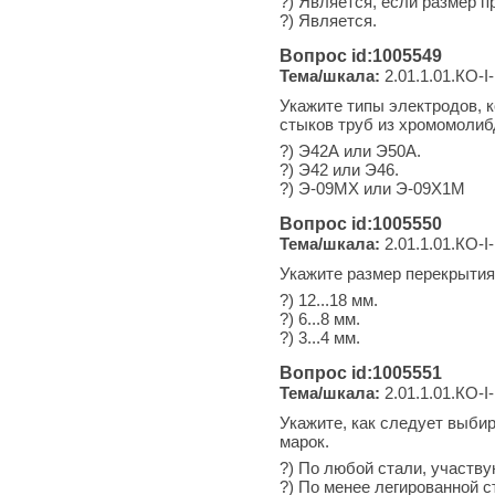
?) Является, если размер 
?) Является.
Вопрос id:1005549
Тема/шкала:
2.01.1.01.КО-I-
Укажите типы электродов, 
стыков труб из хромомоли
?) Э42А или Э50А.
?) Э42 или Э46.
?) Э-09МХ или Э-09Х1М
Вопрос id:1005550
Тема/шкала:
2.01.1.01.КО-I-
Укажите размер перекрытия 
?) 12...18 мм.
?) 6...8 мм.
?) 3...4 мм.
Вопрос id:1005551
Тема/шкала:
2.01.1.01.КО-I-
Укажите, как следует выбир
марок.
?) По любой стали, участв
?) По менее легированной с