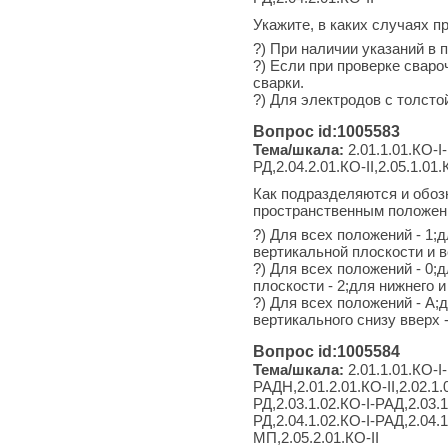
Укажите, в каких случаях п
?) При наличии указаний в 
?) Если при проверке свар
сварки.
?) Для электродов с толсто
Вопрос id:1005583
Тема/шкала:
2.01.1.01.КО-I-
РД,2.04.2.01.КО-II,2.05.1.01.
Как подразделяются и обоз
пространственным положен
?) Для всех положений - 1;д
вертикальной плоскости и ве
?) Для всех положений - 0;д
плоскости - 2;для нижнего и
?) Для всех положений - А;
вертикального снизу вверх -
Вопрос id:1005584
Тема/шкала:
2.01.1.01.КО-I-
РАДН,2.01.2.01.КО-II,2.02.1.
РД,2.03.1.02.КО-I-РАД,2.03.1
РД,2.04.1.02.КО-I-РАД,2.04.1
МП,2.05.2.01.КО-II