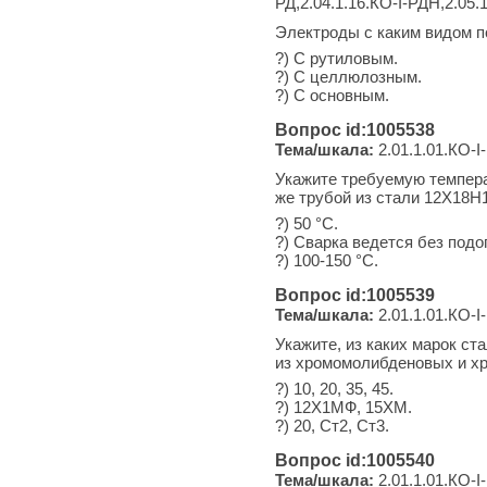
РД,2.04.1.16.КО-I-РДН,2.05.
Электроды с каким видом 
?) С рутиловым.
?) С целлюлозным.
?) С основным.
Вопрос id:1005538
Тема/шкала:
2.01.1.01.КО-I-
Укажите требуемую темпера
же трубой из стали 12Х18Н
?) 50 °С.
?) Сварка ведется без подо
?) 100-150 °С.
Вопрос id:1005539
Тема/шкала:
2.01.1.01.КО-I-
Укажите, из каких марок ст
из хромомолибденовых и х
?) 10, 20, 35, 45.
?) 12Х1МФ, 15ХМ.
?) 20, Ст2, Ст3.
Вопрос id:1005540
Тема/шкала:
2.01.1.01.КО-I-