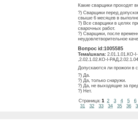
Какие сварщики проходят 
?) Сварщики перед допуско
свыше 6 месяцев в выполне
?) Все сварщики в целях п
сварочных работ.
?) Сварщики, после времен
неудовлетворительное каче
Вопрос id:1005585
Тема/шкала:
2.01.1.01.КО-I-
,2.02.1.02.КО-I-РАД,2.02.1.04
Допускаются ли прожоги в 
?) Да.
?) Да, только снаружи.
?) Да, не выходящие за пр
?) Нет.
Страница:
1
2
3
4
5
6
31
32
33
34
35
36
3