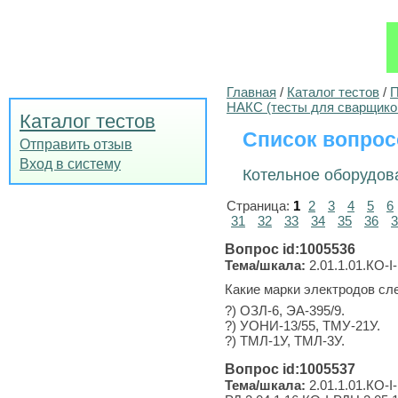
Главная
/
Каталог тестов
/
П
НАКС (тесты для сварщико
Каталог тестов
Список вопрос
Отправить отзыв
Вход в систему
Котельное оборудов
Страница:
1
2
3
4
5
6
31
32
33
34
35
36
3
Вопрос id:1005536
Тема/шкала:
2.01.1.01.КО-I-
Какие марки электродов сл
?) ОЗЛ-6, ЭА-395/9.
?) УОНИ-13/55, ТМУ-21У.
?) ТМЛ-1У, ТМЛ-3У.
Вопрос id:1005537
Тема/шкала:
2.01.1.01.КО-I-