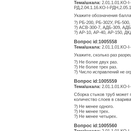
Тема/шкала:
2.01.1.01.КО-I-
РД,2.04.1.16.КО-I-РДН,2.05.
Укажите обозначения балла
?) РБ-200, РБ-302У, РБ-500
?) АСВ-300-7, АДБ-309, АДБ
?) АР-10, АР-40, АР-150, ДК
Вопрос id:1005558
Тема/шкала:
2.01.1.01.КО-I-
Укажите, сколько раз разре
?) Не более двух раз.
?) Не более трех раз.
?) Число исправлений не ог
Вопрос id:1005559
Тема/шкала:
2.01.1.01.КО-I-
Сборка стыков труб может 
количество слоев в сварив
?) Не менее одного.
?) Не менее трех.
?) Не менее четырех.
Вопрос id:1005560
Тема/шкала:
2.01.1.01.КО-I