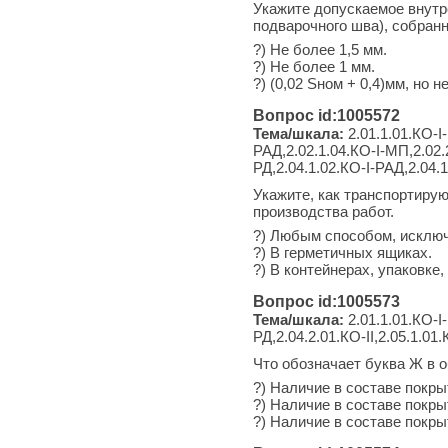
Укажите допускаемое внутр
подварочного шва), собранн
?) Не более 1,5 мм.
?) Не более 1 мм.
?) (0,02 Sном + 0,4)мм, но н
Вопрос id:1005572
Тема/шкала:
2.01.1.01.КО-I-
РАД,2.02.1.04.КО-I-МП,2.02.2
РД,2.04.1.02.КО-I-РАД,2.04.1
Укажите, как транспортиру
производства работ.
?) Любым способом, исклю
?) В герметичных ящиках.
?) В контейнерах, упаковке,
Вопрос id:1005573
Тема/шкала:
2.01.1.01.КО-I-
РД,2.04.2.01.КО-II,2.05.1.01.
Что обозначает буква Ж в 
?) Наличие в составе покры
?) Наличие в составе покры
?) Наличие в составе покры