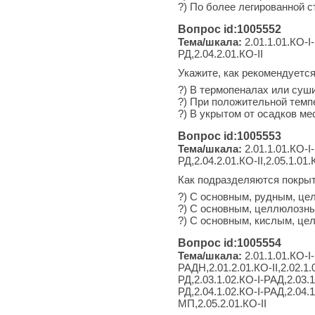
?) По более легированной с
Вопрос id:1005552
Тема/шкала:
2.01.1.01.КО-I-
РД,2.04.2.01.КО-II
Укажите, как рекомендуется
?) В термопеналах или су
?) При положительной темп
?) В укрытом от осадков ме
Вопрос id:1005553
Тема/шкала:
2.01.1.01.КО-I-
РД,2.04.2.01.КО-II,2.05.1.01.
Как подразделяются покрыт
?) С основным, рудным, ц
?) С основным, целлюлозн
?) С основным, кислым, це
Вопрос id:1005554
Тема/шкала:
2.01.1.01.КО-I-
РАДН,2.01.2.01.КО-II,2.02.1.
РД,2.03.1.02.КО-I-РАД,2.03.1
РД,2.04.1.02.КО-I-РАД,2.04.1
МП,2.05.2.01.КО-II