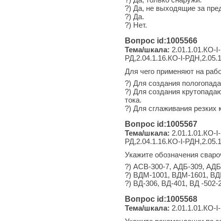
?) Да, не выходящие за пр
?) Да.
?) Нет.
Вопрос id:1005566
Тема/шкала:
2.01.1.01.КО-I-
РД,2.04.1.16.КО-I-РДН,2.05.
Для чего применяют на раб
?) Для создания пологопад
?) Для создания крутопада
тока.
?) Для сглаживания резких 
Вопрос id:1005567
Тема/шкала:
2.01.1.01.КО-I-
РД,2.04.1.16.КО-I-РДН,2.05.
Укажите обозначения сваро
?) АСВ-300-7, АДБ-309, АДБ
?) ВДМ-1001, ВДМ-1601, В
?) ВД-306, ВД-401, ВД -502-
Вопрос id:1005568
Тема/шкала:
2.01.1.01.КО-I-