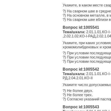
Укажите, в каком месте св
?) На сварном шве в средне
?) На основном металле, в 
?) На сварном шве вблизи ве
Вопрос id:1005541
Тема/шкала:
2.01.1.01.КО-I-
,2.02.1.02.КО-I-РАД,2.02.1.04
Укажите, при каких условия
хромомолибденовых и хром
?) При условии последующе
?) При условии последующе
?) При условии последующе
Вопрос id:1005542
Тема/шкала:
2.01.1.01.КО-I-
РД,2.04.2.01.КО-II
Укажите число допускаемых
?) Не более двух.
?) Не более трех.
?) Согласно указаний паспо
Вопрос id:1005543