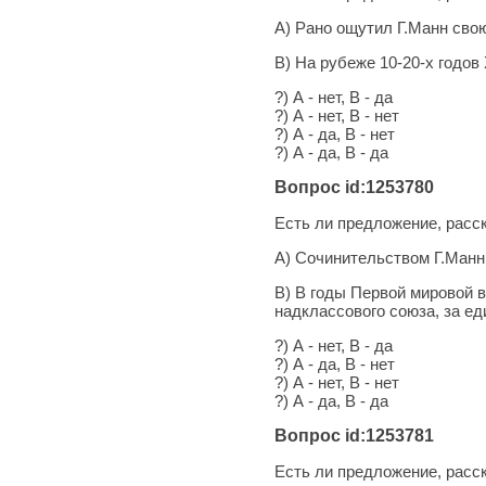
А) Рано ощутил Г.Манн сво
В) На рубеже 10-20-х годов
?) А - нет, В - да
?) А - нет, В - нет
?) А - да, В - нет
?) А - да, В - да
Вопрос id:1253780
Есть ли предложение, рас
А) Сочинительством Г.Манн
В) В годы Первой мировой 
надклассового союза, за е
?) А - нет, В - да
?) А - да, В - нет
?) А - нет, В - нет
?) А - да, В - да
Вопрос id:1253781
Есть ли предложение, рас