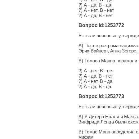
?) А - да, В - да
?) А - нет, В - нет
?) А - да, В - нет
Вопрос id:1253772
Есть ли неверные утвержде
А) После разгрома нацизма 
Эрих Вайнерт, Анна Зегерс,
В) Томаса Манна поражали б
?) А - нет, В - нет
?) А - да, В - нет
?) А - нет, В - да
?) А - да, В - да
Вопрос id:1253773
Есть ли неверные утвержде
А) У Дитера Нолля и Макса 
Зигфрида Ленца были схож
В) Томас Манн определял с
мифам