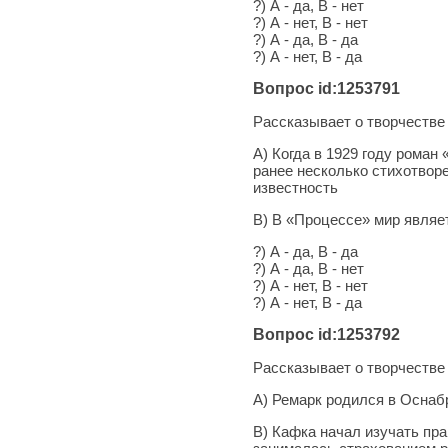
?) А - да, В - нет
?) А - нет, В - нет
?) А - да, В - да
?) А - нет, В - да
Вопрос id:1253791
Рассказывает о творчеств
А) Когда в 1929 году роман
ранее несколько стихотвор
известность
В) В «Процессе» мир являет
?) А - да, В - да
?) А - да, В - нет
?) А - нет, В - нет
?) А - нет, В - да
Вопрос id:1253792
Рассказывает о творчеств
А) Ремарк родился в Оснаб
В) Кафка начал изучать прав