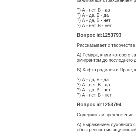
занималась страхованием р
?) А - нет, В - да
?) А - да, В - да
?) А - да, В - нет
?) А - нет, В - нет
Вопрос id:1253793
Рассказывает о творчеств
А) Ремарк, книги которого 
эмигрантом до последнего 
В) Кафка родился в Праге, 
?) А - да, В - да
?) А - нет, В - да
?) А - да, В - нет
?) А - нет, В - нет
Вопрос id:1253794
Содержит ли предложение 
А) Выражением духовного с
обостренностью ощутившей 