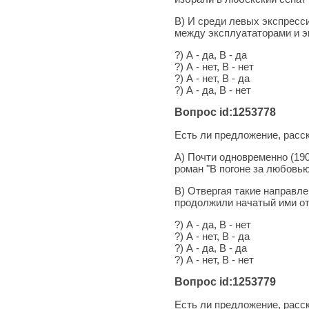
В) И среди левых экспресс
между эксплуататорами и э
?) А - да, В - да
?) А - нет, В - нет
?) А - нет, В - да
?) А - да, В - нет
Вопрос id:1253778
Есть ли предложение, рас
А) Почти одновременно (190
роман "В погоне за любовью
В) Отвергая такие направле
продолжили начатый ими от
?) А - да, В - нет
?) А - нет, В - да
?) А - да, В - да
?) А - нет, В - нет
Вопрос id:1253779
Есть ли предложение, рас