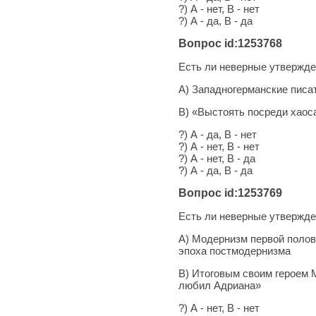
?) А - нет, В - нет
?) А - да, В - да
Вопрос id:1253768
Есть ли неверные утвержде
А) Западногерманские писа
В) «Выстоять посреди хаоса
?) А - да, В - нет
?) А - нет, В - нет
?) А - нет, В - да
?) А - да, В - да
Вопрос id:1253769
Есть ли неверные утвержде
А) Модернизм первой полови
эпоха постмодернизма
В) Итоговым своим героем М
любил Адриана»
?) А - нет, В - нет