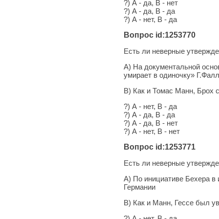
?) А - да, В - нет
?) А - да, В - да
?) А - нет, В - да
Вопрос id:1253770
Есть ли неверные утвержде
А) На документальной осно
умирает в одиночку» Г.Фал
В) Как и Томас Манн, Брох
?) А - нет, В - да
?) А - да, В - да
?) А - да, В - нет
?) А - нет, В - нет
Вопрос id:1253771
Есть ли неверные утвержде
А) По инициативе Бехера в 
Германии
В) Как и Манн, Гессе был 
?) А - нет, В - да