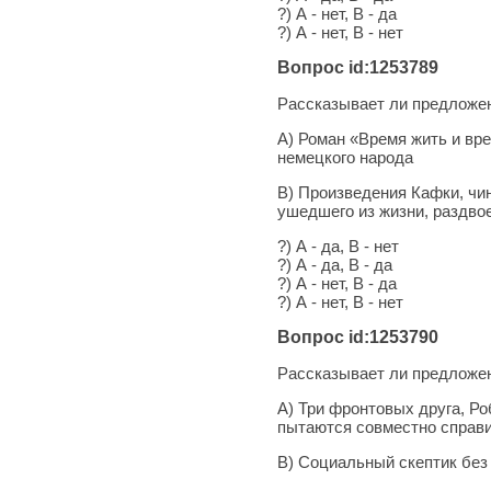
?) А - нет, В - да
?) А - нет, В - нет
Вопрос id:1253789
Рассказывает ли предложен
А) Роман «Время жить и вре
немецкого народа
В) Произведения Кафки, чи
ушедшего из жизни, раздво
?) А - да, В - нет
?) А - да, В - да
?) А - нет, В - да
?) А - нет, В - нет
Вопрос id:1253790
Рассказывает ли предложен
А) Три фронтовых друга, Р
пытаются совместно справи
В) Социальный скептик без