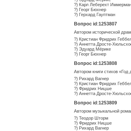
?) Карл Леберехт Иммерма
?) Георг Бюхнер
?) Герхард Гауптман
Вопрос id:1253807
Автором исторической драм
?) Кристиан Фридрих Геббе
?) Аннетта Дросте-Хюльсх
?) Эдуард Мёрике
?) Георг Бюхнер
Вопрос id:1253808
Автором книги стихов «Год
?) Рихард Вагнер
?) Кристиан Фридрих Геббе
?) Фридрих Ницше
?) Аннетта Дросте-Хюльсх
Вопрос id:1253809
Автором музыкальной рома
?) Теодор Шторм
?) Фридрих Ницше
?) Рихард Вагнер