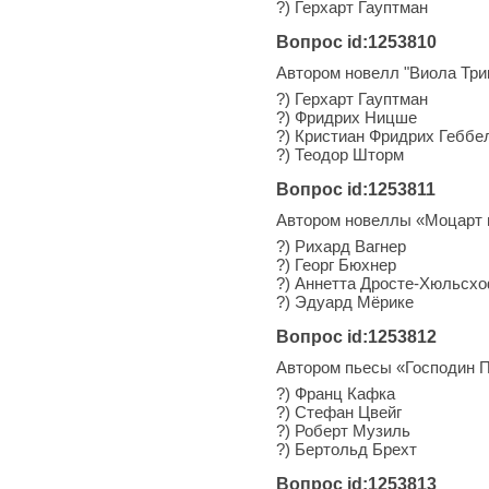
?) Герхарт Гауптман
Вопрос id:1253810
Автором новелл "Виола Трик
?) Герхарт Гауптман
?) Фридрих Ницше
?) Кристиан Фридрих Геббе
?) Теодор Шторм
Вопрос id:1253811
Автором новеллы «Моцарт на
?) Рихард Вагнер
?) Георг Бюхнер
?) Аннетта Дросте-Хюльсх
?) Эдуард Мёрике
Вопрос id:1253812
Автором пьесы «Господин П
?) Франц Кафка
?) Стефан Цвейг
?) Роберт Музиль
?) Бертольд Брехт
Вопрос id:1253813