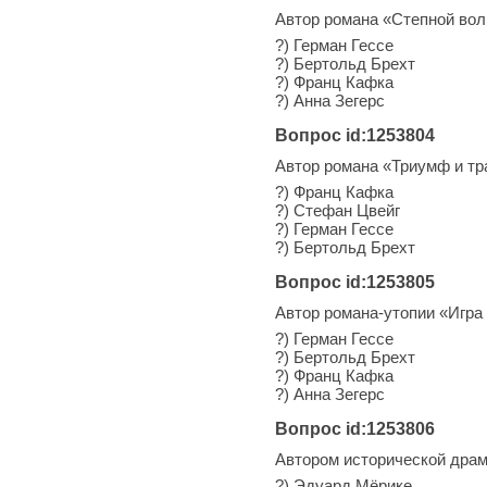
Автор романа «Степной вол
?) Герман Гессе
?) Бертольд Брехт
?) Франц Кафка
?) Анна Зегерс
Вопрос id:1253804
Автор романа «Триумф и тр
?) Франц Кафка
?) Стефан Цвейг
?) Герман Гессе
?) Бертольд Брехт
Вопрос id:1253805
Автор романа-утопии «Игра
?) Герман Гессе
?) Бертольд Брехт
?) Франц Кафка
?) Анна Зегерс
Вопрос id:1253806
Автором исторической дра
?) Эдуард Мёрике