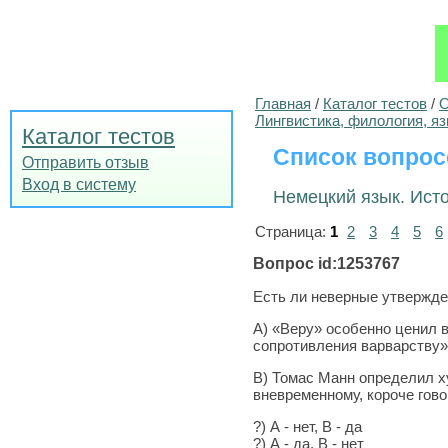
Главная
/
Каталог тестов
/
О
Лингвистика, филология, я
Каталог тестов
Список вопрос
Отправить отзыв
Вход в систему
Немецкий язык. Исто
Страница:
1
2
3
4
5
6
Вопрос id:1253767
Есть ли неверные утвержде
А) «Веру» особенно ценил в
сопротивления варварству»
В) Томас Манн определил х
вневременному, короче гово
?) А - нет, В - да
?) А - да, В - нет