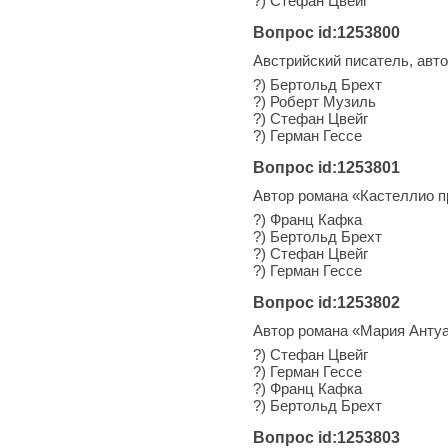
?) Стефан Цвейг
Вопрос id:1253800
Австрийский писатель, авт
?) Бертольд Брехт
?) Роберт Музиль
?) Стефан Цвейг
?) Герман Гессе
Вопрос id:1253801
Автор романа «Кастеллио п
?) Франц Кафка
?) Бертольд Брехт
?) Стефан Цвейг
?) Герман Гессе
Вопрос id:1253802
Автор романа «Мария Анту
?) Стефан Цвейг
?) Герман Гессе
?) Франц Кафка
?) Бертольд Брехт
Вопрос id:1253803