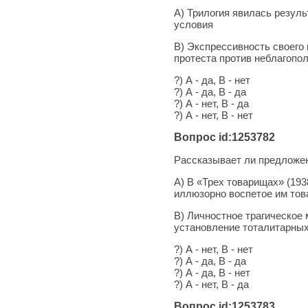
А) Трилогия явилась резул
условия
В) Экспрессивность своего
протеста против неблагопо
?) А - да, В - нет
?) А - да, В - да
?) А - нет, В - да
?) А - нет, В - нет
Вопрос id:1253782
Рассказывает ли предложен
А) В «Трех товарищах» (193
иллюзорно воспетое им тов
В) Личностное трагическо
установление тоталитарны
?) А - нет, В - нет
?) А - да, В - да
?) А - да, В - нет
?) А - нет, В - да
Вопрос id:1253783