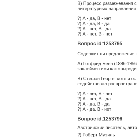
В) Процесс размежевания 
литературных направлений
?) А - да, В - нет
?) А - да, В - да
?) А - нет, В - да
?) А - нет, В - нет
Вопрос id:1253795
Содержит ли предложение 
А) Готфрид Бенн (1896-195
заклеймен ими как «выроди
В) Стефан Георге, хотя и о
содействовал распростране
?) А - нет, В - нет
?) А - нет, В - да
?) А - да, В - да
?) А - да, В - нет
Вопрос id:1253796
Австрийский писатель, авт
?) Роберт Музиль