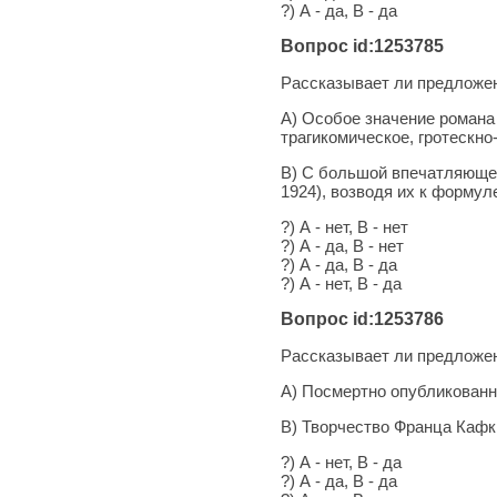
?) А - да, В - да
Вопрос id:1253785
Рассказывает ли предложен
А) Особое значение романа 
трагикомическое, гротескно
В) С большой впечатляющей
1924), возводя их к формул
?) А - нет, В - нет
?) А - да, В - нет
?) А - да, В - да
?) А - нет, В - да
Вопрос id:1253786
Рассказывает ли предложен
А) Посмертно опубликованн
В) Творчество Франца Кафк
?) А - нет, В - да
?) А - да, В - да