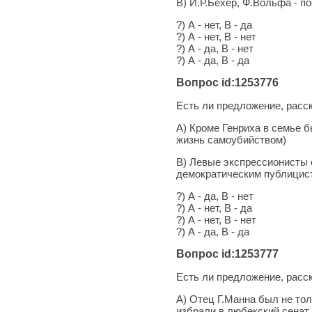
В) И.Р.Бехер, Ф.Вольфа - п
?) А - нет, В - да
?) А - нет, В - нет
?) А - да, В - нет
?) А - да, В - да
Вопрос id:1253776
Есть ли предложение, рас
А) Кроме Генриха в семье б
жизнь самоубийством)
В) Левые экспрессионисты о
демократическим публицис
?) А - да, В - нет
?) А - нет, В - да
?) А - нет, В - нет
?) А - да, В - да
Вопрос id:1253777
Есть ли предложение, рас
А) Отец Г.Манна был не тол
избрали в любекский сенат