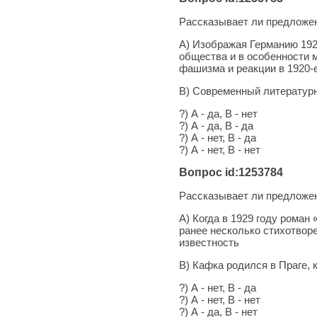
Рассказывает ли предложен
А) Изображая Германию 192
общества и в особенности 
фашизма и реакции в 1920-
В) Современный литературн
?) А - да, В - нет
?) А - да, В - да
?) А - нет, В - да
?) А - нет, В - нет
Вопрос id:1253784
Рассказывает ли предложен
А) Когда в 1929 году роман
ранее несколько стихотвор
известность
В) Кафка родился в Праге, 
?) А - нет, В - да
?) А - нет, В - нет
?) А - да, В - нет