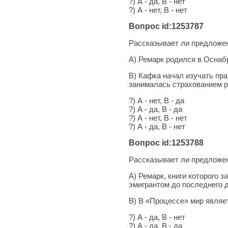
?) А - да, В - нет
?) А - нет, В - нет
Вопрос id:1253787
Рассказывает ли предложен
А) Ремарк родился в Оснаб
В) Кафка начал изучать прав
занималась страхованием р
?) А - нет, В - да
?) А - да, В - да
?) А - нет, В - нет
?) А - да, В - нет
Вопрос id:1253788
Рассказывает ли предложен
А) Ремарк, книги которого 
эмигрантом до последнего 
В) В «Процессе» мир являет
?) А - да, В - нет
?) А - да, В - да