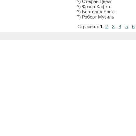
?) Стефан Цвейг
?) Франц Кафка
?) Бертольд Брехт
?) Роберт Музиль
Страница:
1
2
3
4
5
6