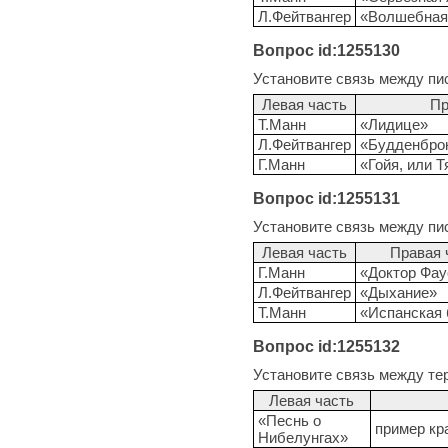
Л.Фейтвангер
«Волшебная
Вопрос id:1255130
Установите связь между пи
Левая часть
Пр
Т.Манн
«Лидице»
Л.Фейтвангер
«Будденбро
Г.Манн
«Гойя, или 
Вопрос id:1255131
Установите связь между пи
Левая часть
Правая 
Г.Манн
«Доктор Фау
Л.Фейтвангер
«Дыхание»
Т.Манн
«Испанская
Вопрос id:1255132
Установите связь между те
Левая часть
«Песнь о
пример кр
Нибелунгах»