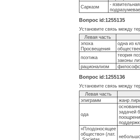
- язвительна
Сарказм
подразумевае
Вопрос id:1255135
Установите связь между те
Левая часть
эпоха
одна из к
Просвещения
обществе
теория по
поэтика
законы ли
рационализм
философск
Вопрос id:1255136
Установите связь между те
Левая часть
эпиграмм
жанр лир
основанно
задачей б
ода
поощрени
поддержк
«Плодоносящее
общество» (лат.
небольшо
„Societas