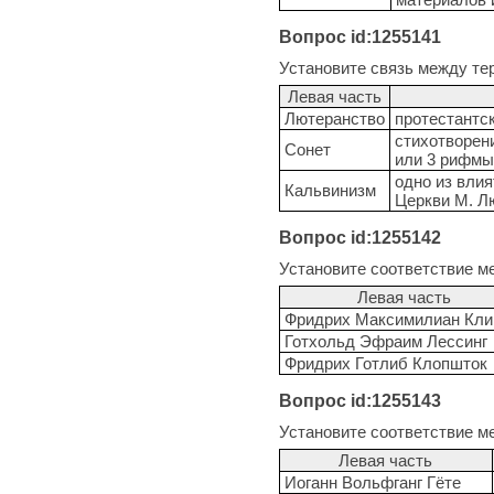
Вопрос id:1255141
Установите связь между те
Левая часть
Лютеранство
протестантск
стихотворени
Сонет
или 3 рифмы)
одно из вли
Кальвинизм
Церкви М. Л
Вопрос id:1255142
Установите соответствие м
Левая часть
Фридрих Максимилиан Кли
Готхольд Эфраим Лессинг
Фридрих Готлиб Клопшток
Вопрос id:1255143
Установите соответствие м
Левая часть
Иоганн Вольфганг Гёте