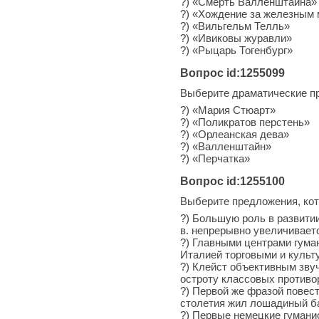
?) «Смерть Валленштайна»
?) «Хождение за железным
?) «Вильгельм Телль»
?) «Ивиковы журавли»
?) «Рыцарь Тогенбург»
Вопрос id:1255099
Выберите драматические п
?) «Мария Стюарт»
?) «Поликратов перстень»
?) «Орлеанская дева»
?) «Валленштайн»
?) «Перчатка»
Вопрос id:1255100
Выберите предложения, ко
?) Большую роль в развити
в. непрерывно увеличивает
?) Главными центрами гуман
Италией торговыми и куль
?) Клейст объективным зву
остроту классовых противо
?) Первой же фразой повест
столетия жил лошадиный б
?) Первые немецкие гумани