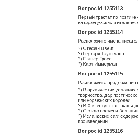
Вопрос id:1255113
Первый трактат по поэтике 
на французских и итальянск
Вопрос id:1255114
Расположите имена писател
?) Стефан Цвейг
?) Герхард Гауптманн
?) Гюнтер Грасс
?) Карл Иммерман
Вопрос id:1255115
Расположите предложения 
?) В архаических условиях
творчества, дар поэтическ
или норвежских королей
?) В X в. искусство скальд
?) С этого времени больши
?) Исландские саги содержа
произведений
Вопрос id:1255116