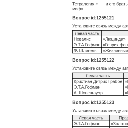
Тетралогия «___ и его брат
мифа
Вопрос id:1255121
Установите связь между ав
Левая часть
П
Новалис
«Люцинда»
Э.Т.А.Гофман
«Генрих фон
Ф. Шлегель
«Жизненные 
Вопрос id:1255122
Установите связь между ав
Левая часть
Кристиан Дитрих Граббе
«
Э.Т.А.Гофман
«
А. Шопенгауэр
«
Вопрос id:1255123
Установите связь между ав
Левая часть
Прав
Э.Т.А.Гофман
«Золото