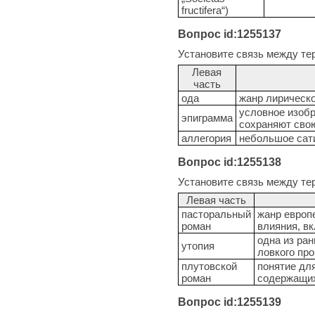
fructifera“)
Вопрос id:1255137
Установите связь между те
Левая
часть
ода
жанр лирическо
условное изобр
эпиграмма
сохраняют сво
аллегория
небольшое сат
Вопрос id:1255138
Установите связь между те
Левая часть
пасторальный
жанр европ
роман
влияния, в
одна из ран
утопия
ловкого пр
плутовской
понятие дл
роман
содержащих
Вопрос id:1255139