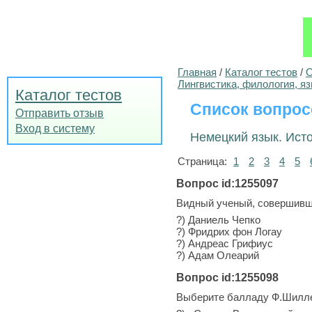
Главная
/
Каталог тестов
/
О
Лингвистика, филология, я
Каталог тестов
Список вопрос
Отправить отзыв
Вход в систему
Немецкий язык. Исто
Страница:
1
2
3
4
5
Вопрос id:1255097
Видный ученый, совершивш
?) Даниель Чепко
?) Фридрих фон Логау
?) Андреас Грифиус
?) Адам Олеарий
Вопрос id:1255098
Выберите балладу Ф.Шилл