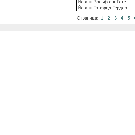
Иоганн Вольфганг Гёте
Йоганн Готфрид Гердер
Страница:
1
2
3
4
5