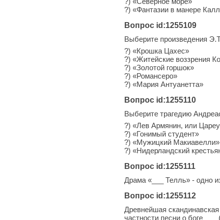
?) «Северное море»
?) «Фантазии в манере Кал
Вопрос id:1255109
Выберите произведения Э.
?) «Крошка Цахес»
?) «Житейские воззрения К
?) «Золотой горшок»
?) «Романсеро»
?) «Мария Антуанетта»
Вопрос id:1255110
Выберите трагедию Андреа
?) «Лев Армянин, или Царе
?) «Гонимый студент»
?) «Мужицкий Макиавелли»
?) «Нидерландский крестья
Вопрос id:1255111
Драма «___ Телль» - одно 
Вопрос id:1255112
Древнейшая скандинавская 
частности песни о боге ___