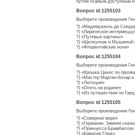
путем «самым доступным и
Вопрос id:1255103
Выберите произведения Ген
?) «Мадемуазель де Скюде
?) «Лирическое интермеццо
?) «Путевые картины»
?) «Щелкунчик и Мышиный 
?) «Флорентийские ночи»
Вопрос id:1255104
Выберите произведения Ген
?) «Крошка Цахес по прозв
?) «Мастер Мартин-бочар и
?) «Лютеция»
?) «Опять на родине»
?) «Из путешествия по Гарц
Вопрос id:1255105
Выберите произведения Ген
?) «Северное море»
?) «Германия. Зимняя сказк
?) «Принцесса Брамбилла»
?) «Кавалер Глюк»