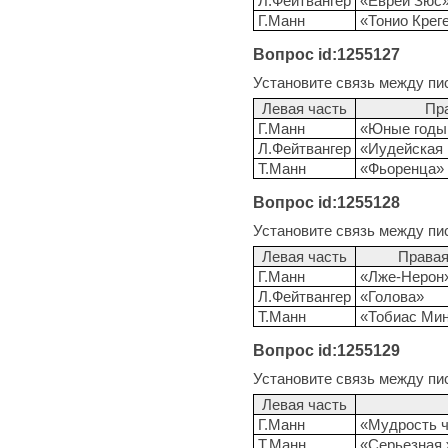
Л.Фейтвангер
«Еврей Зюс
Г.Манн
«Тонио Крег
Вопрос id:1255127
Установите связь между пи
Левая часть
Пр
Г.Манн
«Юные годы 
Л.Фейтвангер
«Иудейская 
Т.Манн
«Фьоренца»
Вопрос id:1255128
Установите связь между пи
Левая часть
Правая
Г.Манн
«Лже-Нерон
Л.Фейтвангер
«Голова»
Т.Манн
«Тобиас Ми
Вопрос id:1255129
Установите связь между пи
Левая часть
Г.Манн
«Мудрость ч
Т.Манн
«Серьезная 