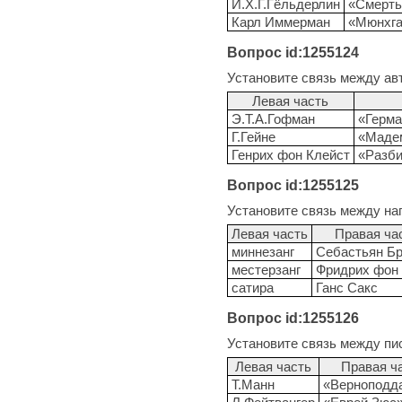
И.Х.Г.Гёльдерлин
«Смерть
Карл Иммерман
«Мюнхга
Вопрос id:1255124
Установите связь между ав
Левая часть
Э.Т.А.Гофман
«Герма
Г.Гейне
«Маде
Генрих фон Клейст
«Разб
Вопрос id:1255125
Установите связь между на
Левая часть
Правая ча
миннезанг
Себастьян Бр
местерзанг
Фридрих фон
сатира
Ганс Сакс
Вопрос id:1255126
Установите связь между пи
Левая часть
Правая ч
Т.Манн
«Верноподд