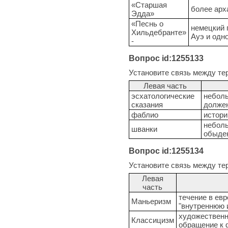
«Старшая
более арх
Эдда»
«Песнь о
немецкий 
Хильдебранте»
Ауэ и одн
-
Вопрос id:1255133
Установите связь между те
Левая часть
эсхатологические
неболь
сказания
долже
фаблио
истори
неболь
шванки
обыден
Вопрос id:1255134
Установите связь между те
Левая
часть
течение в ев
Маньеризм
"внутреннюю 
художественны
Классицизм
обращение к 