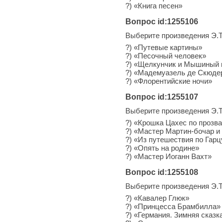
?) «Книга песен»
Вопрос id:1255106
Выберите произведения Э.
?) «Путевые картины»
?) «Песочный человек»
?) «Щелкунчик и Мышиный 
?) «Мадемуазель де Скюде
?) «Флорентийские ночи»
Вопрос id:1255107
Выберите произведения Э.
?) «Крошка Цахес по прозв
?) «Мастер Мартин-бочар и
?) «Из путешествия по Гарц
?) «Опять на родине»
?) «Мастер Иоганн Вахт»
Вопрос id:1255108
Выберите произведения Э.
?) «Кавалер Глюк»
?) «Принцесса Брамбилла»
?) «Германия. Зимняя сказк