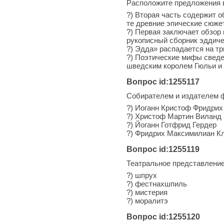
Расположите предложения 
?) Вторая часть содержит 
те древние эпические сюж
?) Первая заключает обзор 
рукописный сборник эддиче
?) Эдда» распадается на тр
?) Поэтические мифы сведе
шведским королем Гюльи и
Вопрос id:1255117
Собирателем и издателем ф
?) Иоганн Кристоф Фридри
?) Христоф Мартин Виланд
?) Йоганн Готфрид Гердер
?) Фридрих Максимилиан К
Вопрос id:1255119
Театральное представление
?) шпрух
?) фестнахшпиль
?) мистерия
?) моралитэ
Вопрос id:1255120