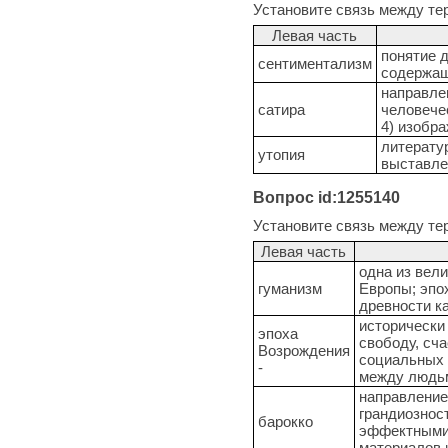
Установите связь между те
Левая часть
понятие 
сентиментализм
содержащ
направлен
сатира
человечес
4) изобр
литерату
утопия
выставле
Вопрос id:1255140
Установите связь между те
Левая часть
одна из вел
гуманизм
Европы; эпо
древности к
исторически
эпоха
свободу, сч
Возрождения
социальных 
-
между людь
направление 
грандиозност
барокко
эффектными 
материалов и