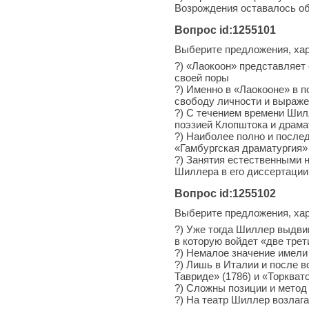
Возрождения оставалось об
Вопрос id:1255101
Выберите предложения, хар
?) «Лаокоон» представляет
своей поры
?) Именно в «Лаокооне» в 
свободу личности и выраже
?) С течением времени Шил
поэзией Клопштока и драма
?) Наиболее полно и послед
«Гамбургская драматургия»
?) Занятия естественными 
Шиллера в его диссертации
Вопрос id:1255102
Выберите предложения, ха
?) Уже тогда Шиллер выдви
в которую войдет «две тре
?) Немалое значение имели
?) Лишь в Италии и после 
Тавриде» (1786) и «Торкват
?) Сложны позиции и метод
?) На театр Шиллер возлага