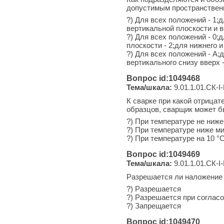
допустимым пространствен
?) Для всех положений - 1;д
вертикальной плоскости и ве
?) Для всех положений - 0;д
плоскости - 2;для нижнего и
?) Для всех положений - А;
вертикального снизу вверх -
Вопрос id:1049468
Тема/шкала:
9.01.1.01.СК-I-
К сварке при какой отрица
образцов, сварщик может б
?) При температуре не ниже
?) При температуре ниже ми
?) При температуре на 10 
Вопрос id:1049469
Тема/шкала:
9.01.1.01.СК-I-
Разрешается ли наложение 
?) Разрешается
?) Разрешается при соглас
?) Запрещается
Вопрос id:1049470