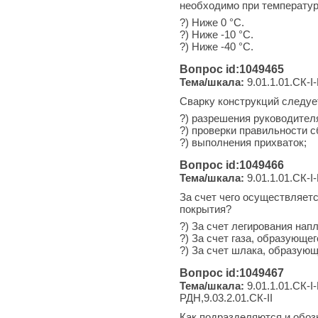
необходимо при температур
?) Ниже 0 °С.
?) Ниже -10 °С.
?) Ниже -40 °С.
Вопрос id:1049465
Тема/шкала:
9.01.1.01.СК-I-
Сварку конструкций следуе
?) разрешения руководител
?) проверки правильности 
?) выполнения прихваток;
Вопрос id:1049466
Тема/шкала:
9.01.1.01.СК-I-
За счет чего осуществляет
покрытия?
?) За счет легирования нап
?) За счет газа, образующег
?) За счет шлака, образующ
Вопрос id:1049467
Тема/шкала:
9.01.1.01.СК-I-
РДН,9.03.2.01.СК-II
Как подразделяются и обоз