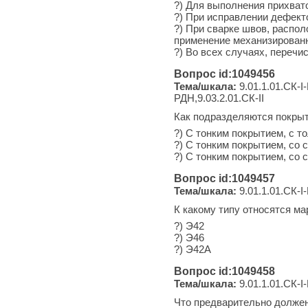
?) Для выполнения прихвато
?) При исправлении дефект
?) При сварке швов, распо
применение механизированн
?) Во всех случаях, перечис
Вопрос id:1049456
Тема/шкала:
9.01.1.01.СК-I-
РДН,9.03.2.01.СК-II
Как подразделяются покрыт
?) С тонким покрытием, с т
?) С тонким покрытием, со
?) С тонким покрытием, со
Вопрос id:1049457
Тема/шкала:
9.01.1.01.СК-I-
К какому типу относятся м
?) Э42
?) Э46
?) Э42А
Вопрос id:1049458
Тема/шкала:
9.01.1.01.СК-I-
Что предварительно должен