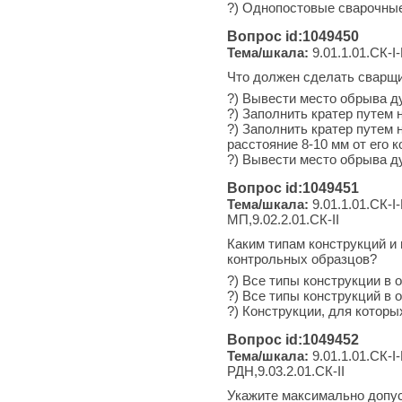
?) Однопостовые сварочны
Вопрос id:1049450
Тема/шкала:
9.01.1.01.СК-I-
Что должен сделать сварщи
?) Вывести место обрыва ду
?) Заполнить кратер путем 
?) Заполнить кратер путем 
расстояние 8-10 мм от его к
?) Вывести место обрыва ду
Вопрос id:1049451
Тема/шкала:
9.01.1.01.СК-I-
МП,9.02.2.01.СК-II
Каким типам конструкций и
контрольных образцов?
?) Все типы конструкции в 
?) Все типы конструкций в 
?) Конструкции, для котор
Вопрос id:1049452
Тема/шкала:
9.01.1.01.СК-I-
РДН,9.03.2.01.СК-II
Укажите максимально допус