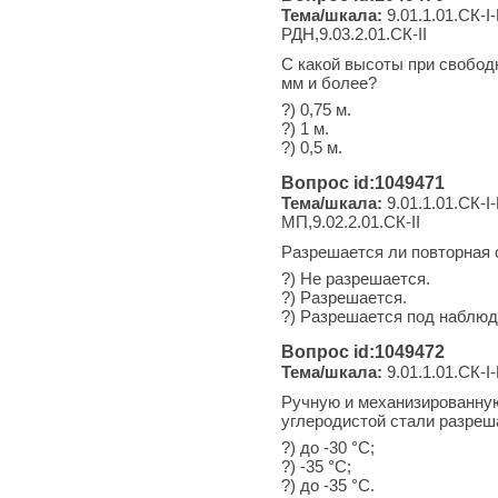
Тема/шкала:
9.01.1.01.СК-I-
РДН,9.03.2.01.СК-II
С какой высоты при свобод
мм и более?
?) 0,75 м.
?) 1 м.
?) 0,5 м.
Вопрос id:1049471
Тема/шкала:
9.01.1.01.СК-I-
МП,9.02.2.01.СК-II
Разрешается ли повторная 
?) Не разрешается.
?) Разрешается.
?) Разрешается под наблюд
Вопрос id:1049472
Тема/шкала:
9.01.1.01.СК-I-
Ручную и механизированную
углеродистой стали разреш
?) до -30 °С;
?) -35 °С;
?) до -35 °С.