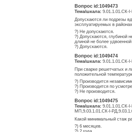
Вопрос id:1049473
Тема/шкала:
9.01.1.01.СК-I-
Допускаются ли подрезы вд
эксплуатируемых в районах 
?) Не допускаются.
?) Допускаются, глубиной н
длиной не более удвоенной
?) Допускаются.
Вопрос id:1049474
Тема/шкала:
9.01.1.01.СК-I-
При сварке решетчатых и л
положительной температуре
?) Производится независим
?) Производится по усмотр
?) Не производится.
Вопрос id:1049475
Тема/шкала:
9.01.1.01.СК-I-
МП,9.03.1.01.СК-I-РД,9.03.1.
Какой минимальный стаж ра
?) 6 месяцев.
?) 2 года.