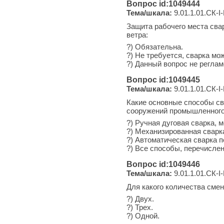
Вопрос id:1049444
Тема/шкала:
9.01.1.01.СК-I-
Защита рабочего места сва
ветра:
?) Обязательна.
?) Не требуется, сварка мо
?) Данный вопрос не регла
Вопрос id:1049445
Тема/шкала:
9.01.1.01.СК-I-
Какие основные способы св
сооружений промышленного,
?) Ручная дуговая сварка, 
?) Механизированная сварка
?) Автоматическая сварка 
?) Все способы, перечисленн
Вопрос id:1049446
Тема/шкала:
9.01.1.01.СК-I-
Для какого количества сме
?) Двух.
?) Трех.
?) Одной.