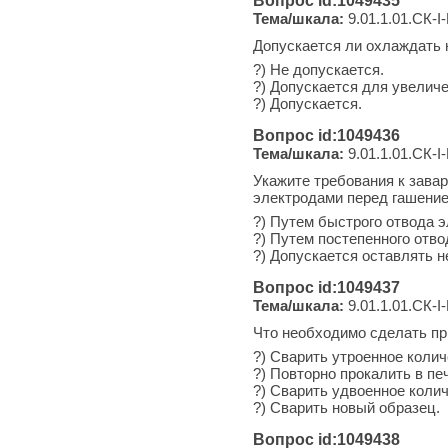
Вопрос id:1049435
Тема/шкала:
9.01.1.01.СК-I-
Допускается ли охлаждать 
?) Не допускается.
?) Допускается для увелич
?) Допускается.
Вопрос id:1049436
Тема/шкала:
9.01.1.01.СК-I-
Укажите требования к завар
электродами перед гашение
?) Путем быстрого отвода э
?) Путем постепенного отво
?) Допускается оставлять 
Вопрос id:1049437
Тема/шкала:
9.01.1.01.СК-I-
Что необходимо сделать пр
?) Сварить утроенное колич
?) Повторно прокалить в пе
?) Сварить удвоенное коли
?) Сварить новый образец.
Вопрос id:1049438