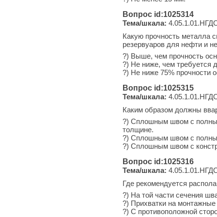
Вопрос id:1025314
Тема/шкала:
4.05.1.01.НГДО
Какую прочность металла с
резервуаров для нефти и н
?) Выше, чем прочность осн
?) Не ниже, чем требуется 
?) Не ниже 75% прочности о
Вопрос id:1025315
Тема/шкала:
4.05.1.01.НГДО
Каким образом должны ввар
?) Сплошным швом с полным
толщине.
?) Сплошным швом с полны
?) Сплошным швом с конст
Вопрос id:1025316
Тема/шкала:
4.05.1.01.НГДО
Где рекомендуется распола
?) На той части сечения шв
?) Прихватки на монтажные 
?) С противоположной стор