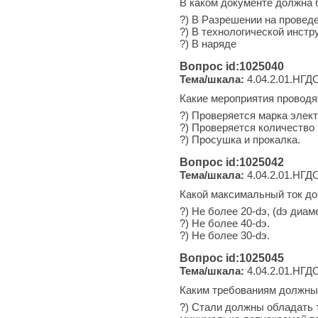
В каком документе должна 
?) В Разрешении на провед
?) В технологической инстр
?) В наряде
Вопрос id:1025040
Тема/шкала:
4.04.2.01.НГДО
Какие мероприятия проводя
?) Проверяется марка элект
?) Проверяется количество
?) Просушка и прокалка.
Вопрос id:1025042
Тема/шкала:
4.04.2.01.НГДО
Какой максимальный ток доп
?) Не более 20-dэ, (dэ диам
?) Не более 40-dэ.
?) Не более 30-dэ.
Вопрос id:1025045
Тема/шкала:
4.04.2.01.НГДО-
Каким требованиям должны 
?) Стали должны обладать 