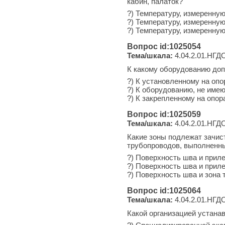
кабин, палаток?
?) Температуру, измеренную 
?) Температуру, измеренную 
?) Температуру, измеренную 
Вопрос id:1025054
Тема/шкала:
4.04.2.01.НГДО
К какому оборудованию до
?) К установленному на опо
?) К оборудованию, не име
?) К закрепленному на опор
Вопрос id:1025059
Тема/шкала:
4.04.2.01.НГДО-
Какие зоны подлежат зачис
трубопроводов, выполненны
?) Поверхность шва и прил
?) Поверхность шва и приле
?) Поверхность шва и зона 
Вопрос id:1025064
Тема/шкала:
4.04.2.01.НГДО
Какой организацией устана