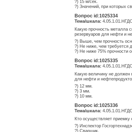
?) 15 м/сек.
?) Значений, при которых 
Вопрос id:1025334
Тема/шкала:
4.05.1.01.НГДО
Какую прочность металла с
резервуаров для нефти и н
?) Выше, чем прочность осн
?) Не ниже, чем требуется 
?) Не ниже 75% прочности о
Вопрос id:1025335
Тема/шкала:
4.05.1.01.НГДО
Какую величину не должен 
для нефти и нефтепродукт
?) 12 мм.
?) 3 мм.
?) 10 мм.
Вопрос id:1025336
Тема/шкала:
4.05.1.01.НГДО
Кто осуществляет приемку 
?) Инспектор Госгортехнадз
?) Сварщик.