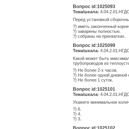
Вопрос id:1025093
Тема/шкала:
4.04.2.01.НГДО
Перед установкой сборочн
?) иметь законченный корне
?) заварены полностью.
?) собраны на прихватках.
Вопрос id:1025099
Тема/шкала:
4.04.2.01.НГДО
Какой может быть максима
трубопроводов из теплоуст
?) Не более 2-х часов.
?) Не более одной дневной
?) Не более 1 суток.
Вопрос id:1025101
Тема/шкала:
4.04.2.01.НГДО
Укажите минимальное колич
?) 6.
?) 4.
?) 3.
Вопрос id:1025102