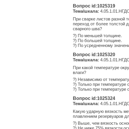
Вопрос id:1025319
Тема/шкала:
4.05.1.01.НГДО
При сварке листов разной 
переход от более толстой 
сварного шва?
?) По меньшей толщине.
?) По большей толщине.
?) По усредненному значен
Вопрос id:1025320
Тема/шкала:
4.05.1.01.НГДО
При какой температуре окр
влаги?
?) Независимо от температ
?) Только при температуре 
?) Только при температуре 
Вопрос id:1025324
Тема/шкала:
4.05.1.01.НГДО
Какую ударную вязкость ме
плавлением резервуаров дл
?) Выше, чем вязкость осно
?) Не ниже 75% вязкости ос