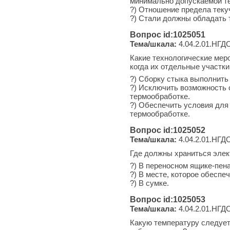
минимально допускаемой т
?) Отношение предела теку
?) Стали должны обладать 
Вопрос id:1025051
Тема/шкала:
4.04.2.01.НГДО
Какие технологические мер
когда их отдельные участк
?) Сборку стыка выполнить
?) Исключить возможность 
термообработке.
?) Обеспечить условия для
термообработке.
Вопрос id:1025052
Тема/шкала:
4.04.2.01.НГДО
Где должны храниться элек
?) В переносном ящике-пен
?) В месте, которое обеспе
?) В сумке.
Вопрос id:1025053
Тема/шкала:
4.04.2.01.НГДО
Какую температуру следует