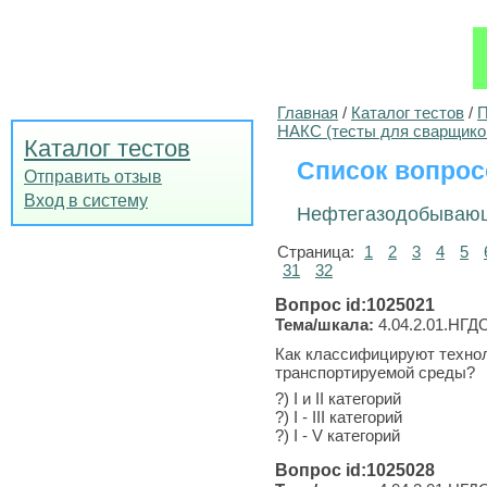
Главная
/
Каталог тестов
/
П
НАКС (тесты для сварщико
Каталог тестов
Список вопрос
Отправить отзыв
Вход в систему
Нефтегазодобывающ
Страница:
1
2
3
4
5
31
32
Вопрос id:1025021
Тема/шкала:
4.04.2.01.НГДО-
Как классифицируют технол
транспортируемой среды?
?) I и II категорий
?) I - III категорий
?) I - V категорий
Вопрос id:1025028