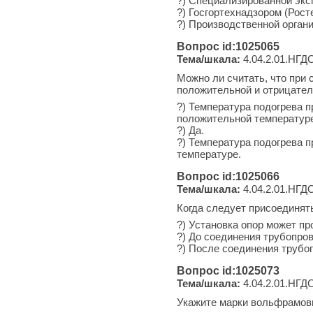
?) Специализированной экс
?) Госгортехнадзором (Рост
?) Производственной орган
Вопрос id:1025065
Тема/шкала:
4.04.2.01.НГДО
Можно ли считать, что при 
положительной и отрицател
?) Температура подогрева 
положительной температур
?) Да.
?) Температура подогрева 
температуре.
Вопрос id:1025066
Тема/шкала:
4.04.2.01.НГДО
Когда следует присоединят
?) Установка опор может пр
?) До соединения трубопро
?) После соединения трубо
Вопрос id:1025073
Тема/шкала:
4.04.2.01.НГДО
Укажите марки вольфрамовы