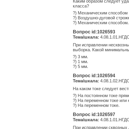
Каким образом следует уда
класса?
?) Механическим способом 
?) Воздушно-дуговой строж
?) Механическим способом.
Вопрос id:1026593
Тема/шкала:
4.08.1.01.НГДО
При исправлении несквозн
выборка. Какой минимальны
?) 3 мм.
?) 1 мм.
?) 5 мм.
Вопрос id:1026594
Тема/шкала:
4.08.1.02.НГДО
На каком токе следует вес
?) На постоянном токе прям
?) На переменном токе или 
?) На переменном токе.
Вопрос id:1026597
Тема/шкала:
4.08.1.01.НГДО
При исправлении сквозных 