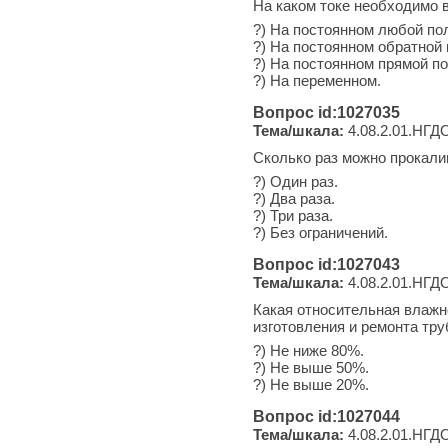
На каком токе необходимо 
?) На постоянном любой по
?) На постоянном обратной 
?) На постоянном прямой п
?) На переменном.
Вопрос id:1027035
Тема/шкала:
4.08.2.01.НГДО
Сколько раз можно прокали
?) Один раз.
?) Два раза.
?) Три раза.
?) Без ограничений.
Вопрос id:1027043
Тема/шкала:
4.08.2.01.НГДО
Какая относительная влажн
изготовления и ремонта тр
?) Не ниже 80%.
?) Не выше 50%.
?) Не выше 20%.
Вопрос id:1027044
Тема/шкала:
4.08.2.01.НГДО