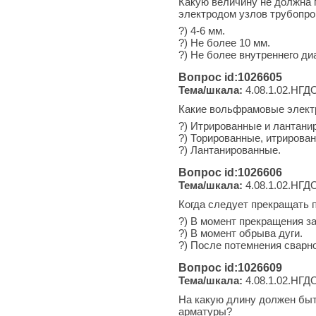
Какую величину не должна 
электродом узлов трубопр
?) 4-6 мм.
?) Не более 10 мм.
?) Не более внутреннего ди
Вопрос id:1026605
Тема/шкала:
4.08.1.02.НГДО
Какие вольфрамовые электр
?) Итрированные и лантани
?) Торированные, итрирова
?) Лантанированные.
Вопрос id:1026606
Тема/шкала:
4.08.1.02.НГДО
Когда следует прекращать п
?) В момент прекращения за
?) В момент обрыва дуги.
?) После потемнения сварн
Вопрос id:1026609
Тема/шкала:
4.08.1.02.НГДО
На какую длину должен быт
арматуры?