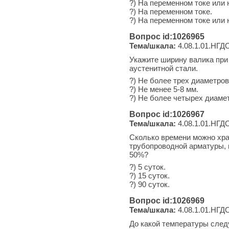
?) На переменном токе или 
?) На переменном токе.
?) На переменном токе или 
Вопрос id:1026965
Тема/шкала:
4.08.1.01.НГДО
Укажите ширину валика при
аустенитной стали.
?) Не более трех диаметров
?) Не менее 5-8 мм.
?) Не более четырех диаме
Вопрос id:1026967
Тема/шкала:
4.08.1.01.НГДО
Сколько времени можно хра
трубопроводной арматуры, 
50%?
?) 5 суток.
?) 15 суток.
?) 90 суток.
Вопрос id:1026969
Тема/шкала:
4.08.1.01.НГДО
До какой температуры след