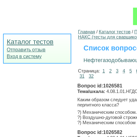
Главная
/
Каталог тестов
/
П
НАКС (тесты для сварщико
Каталог тестов
Список вопрос
Отправить отзыв
Вход в систему
Нефтегазодобывающ
Страница:
1
2
3
4
5
31
32
Вопрос id:1026581
Тема/шкала:
4.08.1.01.НГДО
Каким образом следует уд
перлитного класса?
?) Механическим способом.
?) Воздушно-дуговой строж
?) Механическим способом 
Вопрос id:1026582