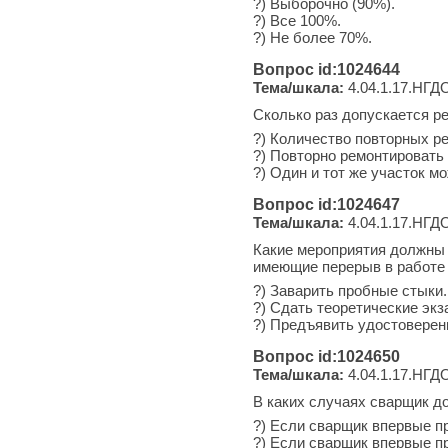
?) Выборочно (90%).
?) Все 100%.
?) Не более 70%.
Вопрос id:1024644
Тема/шкала:
4.04.1.17.НГДО
Сколько раз допускается р
?) Количество повторных ре
?) Повторно ремонтировать 
?) Один и тот же участок м
Вопрос id:1024647
Тема/шкала:
4.04.1.17.НГДО
Какие мероприятия должны 
имеющие перерыв в работе 
?) Заварить пробные стыки.
?) Сдать теоретические эк
?) Предъявить удостоверен
Вопрос id:1024650
Тема/шкала:
4.04.1.17.НГДО
В каких случаях сварщик д
?) Если сварщик впервые пр
?) Если сварщик впервые пр