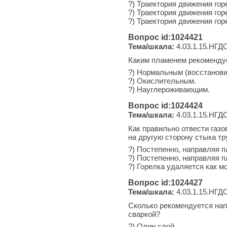
?) Траектория движения го
?) Траектория движения гор
?) Траектория движения гор
Вопрос id:1024421
Тема/шкала:
4.03.1.15.НГДО
Каким пламенем рекоменду
?) Нормальным (восстанов
?) Окислительным.
?) Науглероживающим.
Вопрос id:1024424
Тема/шкала:
4.03.1.15.НГДО
Как правильно отвести газ
на другую сторону стыка тр
?) Постепенно, направляя п
?) Постепенно, направляя 
?) Горелка удаляется как м
Вопрос id:1024427
Тема/шкала:
4.03.1.15.НГДО
Сколько рекомендуется нап
сваркой?
?) Один слой.