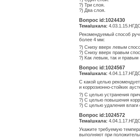
?) Три слоя.
?) Два слоя.
Вопрос id:1024430
Тема/шкала:
4.03.1.15.НГДО
Рекомендуемый способ ручн
более 4 мм:
?) Снизу вверх левым спос
?) Снизу вверх правым спо
?) Как левым, так и правым
Вопрос id:1024567
Тема/шкала:
4.04.1.17.НГДО
С какой целью рекомендует
и коррозионно-стойких аус
?) С целью устранения при
?) С целью повышения корр
?) С целью удаления влаги 
Вопрос id:1024572
Тема/шкала:
4.04.1.17.НГДО
Укажите требуемую темпера
выполняют при положитель