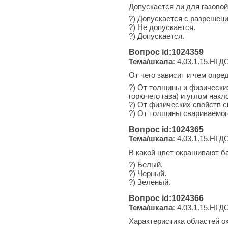
Допускается ли для газово
?) Допускается с разрешен
?) Не допускается.
?) Допускается.
Вопрос id:1024359
Тема/шкала:
4.03.1.15.НГДО
От чего зависит и чем опр
?) От толщины и физически
горючего газа) и углом нак
?) От физических свойств 
?) От толщины свариваемог
Вопрос id:1024365
Тема/шкала:
4.03.1.15.НГДО
В какой цвет окрашивают б
?) Белый.
?) Черный.
?) Зеленый.
Вопрос id:1024366
Тема/шкала:
4.03.1.15.НГДО
Характеристика областей о