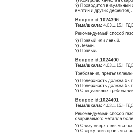
?) Контролю качества сваро
?) Проводится визуальный 
вмятин и других дефектов).
Вопрос id:1024396
Тема/шкала:
4.03.1.15.НГДО
Рекомендуемый способ газо
?) Правый или левый.
?) Левый.
?) Правый.
Вопрос id:1024400
Тема/шкала:
4.03.1.15.НГДО
Требования, предъявляемые
?) Поверхность должна быт
?) Поверхность должна быть
?) Специальных требований
Вопрос id:1024401
Тема/шкала:
4.03.1.15.НГДО
Рекомендуемый способ газо
свариваемого металла боле
?) Снизу вверх левым спос
?) Сверху вниз правым спо