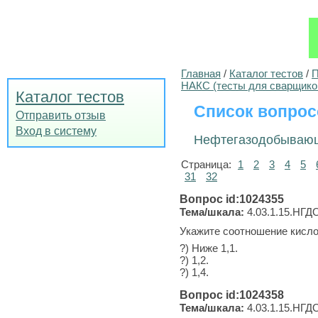
Главная
/
Каталог тестов
/
П
НАКС (тесты для сварщико
Каталог тестов
Список вопрос
Отправить отзыв
Вход в систему
Нефтегазодобывающ
Страница:
1
2
3
4
5
31
32
Вопрос id:1024355
Тема/шкала:
4.03.1.15.НГДО
Укажите соотношение кисло
?) Ниже 1,1.
?) 1,2.
?) 1,4.
Вопрос id:1024358
Тема/шкала:
4.03.1.15.НГДО