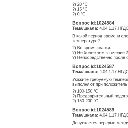
?) 20 °С
?) 15 °С
?) 0 °С
Вопрос id:1024584
Тема/шкала:
4.04.1.17.НГДО
В какой период времени сл
температуре?
?) Во время сварки.
?) Не более чем в течение 
?) Непосредственно после с
Вопрос id:1024587
Тема/шкала:
4.04.1.17.НГДО
Укажите требуемую темпера
выполняют при положитель
?) 100-150 °С
?) Предварительный подогр
?) 150-200 °С
Вопрос id:1024589
Тема/шкала:
4.04.1.17.НГДО
Допускается перерыв между