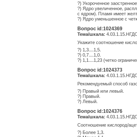
?) Укороченное заостренное
?) Ядро увеличенное, распл
с ядром). Пламя имеет желт
?) Ядро уменьшенное с чет
Вопрос id:1024369
Тема/шкала:
4.03.1.15.НГДО
Укажите соотношение кислор
?) 1,3....1,5.
?) 0,7....1,0.
?) 1,1....1,23 (четко огран
Вопрос id:1024373
Тема/шкала:
4.03.1.15.НГДО
Рекомендуемый способ газо
?) Правый или левый.
?) Правый.
?) Левый.
Вопрос id:1024376
Тема/шкала:
4.03.1.15.НГДО
Соотношение кислород/ацет
?) Более 1,3.