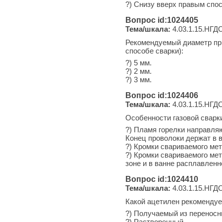
?) Снизу вверх правым спо
Вопрос id:1024405
Тема/шкала:
4.03.1.15.НГДО
Рекомендуемый диаметр при
способе сварки):
?) 5 мм.
?) 2 мм.
?) 3 мм.
Вопрос id:1024406
Тема/шкала:
4.03.1.15.НГДО
Особенности газовой сварк
?) Пламя горелки направляю
Конец проволоки держат в 
?) Кромки свариваемого мет
?) Кромки свариваемого ме
зоне и в ванне расплавленн
Вопрос id:1024410
Тема/шкала:
4.03.1.15.НГДО
Какой ацетилен рекомендуе
?) Получаемый из переносн
?) Растворенный.