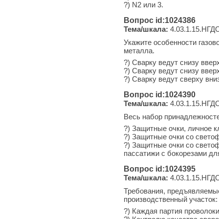
?) N2 или 3.
Вопрос id:1024386
Тема/шкала:
4.03.1.15.НГДО
Укажите особенности газов
металла.
?) Сварку ведут снизу вве
?) Сварку ведут снизу ввер
?) Сварку ведут сверху вни
Вопрос id:1024390
Тема/шкала:
4.03.1.15.НГДО
Весь набор принадлежносте
?) Защитные очки, личное к
?) Защитные очки со свето
?) Защитные очки со свето
пассатижи с бокорезами дл
Вопрос id:1024395
Тема/шкала:
4.03.1.15.НГДО
Требования, предъявляемые
производственный участок:
?) Каждая партия проволоки