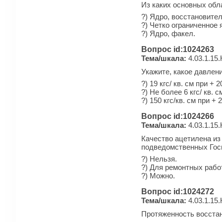
Из каких основных обл
?) Ядро, восстановител
?) Четко ограниченное 
?) Ядро, факел.
Вопрос id:1024263
Тема/шкала:
4.03.1.15
Укажите, какое давлен
?) 19 кгс/ кв. см при +
?) Не более 6 кгс/ кв. с
?) 150 кгс/кв. см при +
Вопрос id:1024266
Тема/шкала:
4.03.1.15
Качество ацетилена из
подведомственных Гос
?) Нельзя.
?) Для ремонтных рабо
?) Можно.
Вопрос id:1024272
Тема/шкала:
4.03.1.15
Протяженность восстан