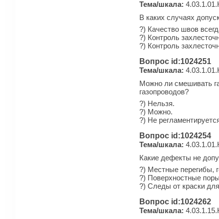
Тема/шкала:
4.03.1.01.
В каких случаях допус
?) Качество швов всег
?) Контроль захлесточ
?) Контроль захлесточ
Вопрос id:1024251
Тема/шкала:
4.03.1.01.
Можно ли смешивать га
газопроводов?
?) Нельзя.
?) Можно.
?) Не регламентируется
Вопрос id:1024254
Тема/шкала:
4.03.1.01.
Какие дефекты не допу
?) Местные перегибы, 
?) Поверхностные поры 
?) Следы от краски для
Вопрос id:1024262
Тема/шкала:
4.03.1.15