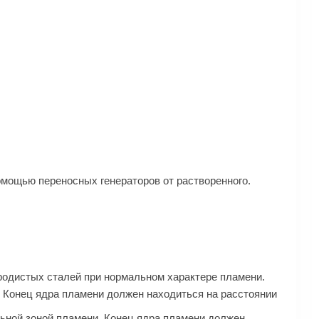
омощью переносных генераторов от растворенного.
родистых сталей при нормальном характере пламени.
. Конец ядра пламени должен находиться на расстоянии
льной зоной пламени. Конец ядра пламени должен