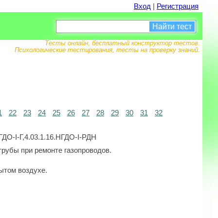
Вход
|
Регистрация
Найти тест
Тесты онлайн, бесплатный конструктор тестов.
Психологические тестирования, тесты на проверку знаний.
1
22
23
24
25
26
27
28
29
30
31
32
ГДО-I-Г,4.03.1.16.НГДО-I-РДН
трубы при ремонте газопроводов.
ытом воздухе.