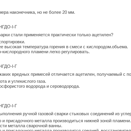
мера наконечника, но не более 20 мм.
.НГДО-I-Г
варки стали применяется практически только ацетилен?
спортировки.
ее высокая температура горения в смеси с кислородом.обьема.
-кислородного пламени легко регулировать.
.НГДО-I-Г
каких вредных примесей отличается ацетилен, получаемый с п
та и углекислого газа.
осфористого водорода и сероводорода.
.НГДО-I-Г
ыполнения ручной газовой сварки стыковых соединений из угле
о и присадочного металла производиться нижней зоной пламени
ности металла сварочной ванны.
о и присадочного металла производится средней, восстановите