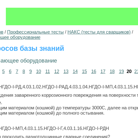
ов
/
Профессиональные тесты
/
НАКС (тесты для сварщиков)
/
ющее оборудование
осов базы знаний
вающее оборудование
5
6
7
8
9
10
11
12
13
14
15
16
17
18
19
20
2
НГДО-I-РД,4.03.1.02.НГДО-I-РАД,4.03.1.04.НГДО-I-МП,4.03.1.15.Н
дения заваренного коррозионного повреждения на поверхности 
.
им материалом (кошмой) до температуры 3000С, далее на откр
им материалом (кошмой) до полного остывания.
.НГДО-I-МП,4.03.1.15.НГДО-I-Г,4.03.1.16.НГДО-I-РДН
ы проходить разнотолщинные сварные соединения?