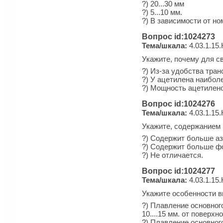
?) 20...30 мм
?) 5...10 мм.
?) В зависимости от но
Вопрос id:1024273
Тема/шкала:
4.03.1.15
Укажите, почему для с
?) Из-за удобства тран
?) У ацетилена наибол
?) Мощность ацетилено
Вопрос id:1024276
Тема/шкала:
4.03.1.15
Укажите, содержанием 
?) Содержит больше азо
?) Содержит больше ф
?) Не отличается.
Вопрос id:1024277
Тема/шкала:
4.03.1.15
Укажите особенности в
?) Плавление основног
10....15 мм. от поверх
?) Плавление основног