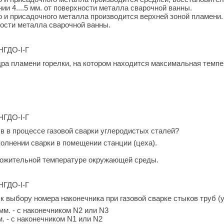
ии 4....5 мм. от поверхности металла сварочной ванны.
о и присадочного металла производится верхней зоной пламени
рхности металла сварочной ванны.
.НГДО-I-Г
дра пламени горелки, на котором находится максимальная темпе
.НГДО-I-Г
в в процессе газовой сварки углеродистых сталей?
полнении сварки в помещении станции (цеха).
ложительной температуре окружающей среды.
.НГДО-I-Г
к выбору номера наконечника при газовой сварке стыков труб (
 мм. - с наконечником N2 или N3
м. - с наконечником N1 или N2