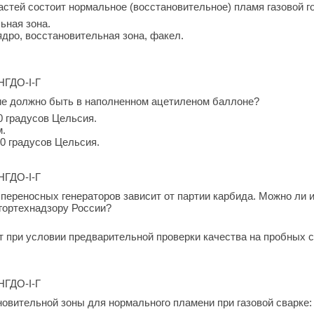
астей состоит нормальное (восстановительное) пламя газовой г
ьная зона.
ядро, восстановительная зона, факел.
.НГДО-I-Г
ие должно быть в наполненном ацетиленом баллоне?
 20 градусов Цельсия.
м.
 20 градусов Цельсия.
.НГДО-I-Г
 переносных генераторов зависит от партии карбида. Можно ли и
гортехнадзору России?
т при условии предварительной проверки качества на пробных с
.НГДО-I-Г
овительной зоны для нормального пламени при газовой сварке: