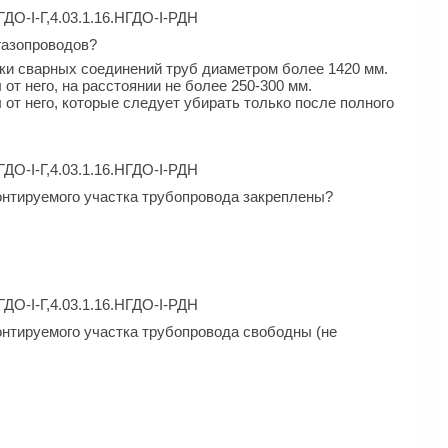
ГДО-I-Г,4.03.1.16.НГДО-I-РДН
газопроводов?
ки сварных соединений труб диаметром более 1420 мм.
т него, на расстоянии не более 250-300 мм.
от него, которые следует убирать только после полного
ГДО-I-Г,4.03.1.16.НГДО-I-РДН
онтируемого участка трубопровода закреплены?
ГДО-I-Г,4.03.1.16.НГДО-I-РДН
онтируемого участка трубопровода свободны (не