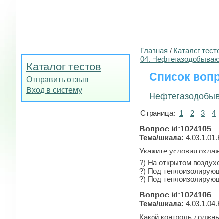
Главная
/
Каталог тест
04. Нефтегазодобыва
Каталог тестов
Список вопр
Отправить отзыв
Вход в систему
Нефтегазодобы
Страница:
1
2
3
4
Вопрос id:1024105
Тема/шкала:
4.03.1.01.
Укажите условия охлаж
?) На открытом воздухе
?) Под теплоизолирующ
?) Под теплоизолирующ
Вопрос id:1024106
Тема/шкала:
4.03.1.04
Какой контроль должн