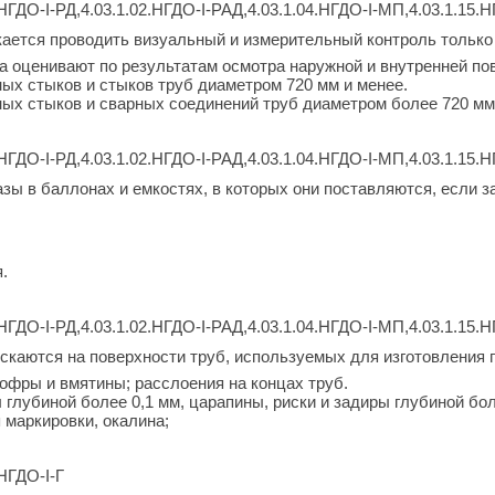
НГДО-I-РД,4.03.1.02.НГДО-I-РАД,4.03.1.04.НГДО-I-МП,4.03.1.15.Н
кается проводить визуальный и измерительный контроль только
да оценивают по результатам осмотра наружной и внутренней по
ных стыков и стыков труб диаметром 720 мм и менее.
ных стыков и сварных соединений труб диаметром более 720 мм
НГДО-I-РД,4.03.1.02.НГДО-I-РАД,4.03.1.04.НГДО-I-МП,4.03.1.15.Н
зы в баллонах и емкостях, в которых они поставляются, если з
.
НГДО-I-РД,4.03.1.02.НГДО-I-РАД,4.03.1.04.НГДО-I-МП,4.03.1.15.Н
скаются на поверхности труб, используемых для изготовления 
гофры и вмятины; расслоения на концах труб.
глубиной более 0,1 мм, царапины, риски и задиры глубиной бол
 маркировки, окалина;
.НГДО-I-Г