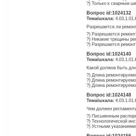
?) Только к сварным ш
Вопрос id:1024132
Тема/шкала:
4.03.1.01.
Разрешается ли ремонт
?) Разрешается ремонт
?) Никакие трещины ре
?) Разрешается ремон
Вопрос id:1024140
Тема/шкала:
4.03.1.01.
Какой должна быть дли
?) Длина ремонтируемо
?) Длина ремонтируемо
?) Длина ремонтируемо
Вопрос id:1024148
Тема/шкала:
4.03.1.01.
Чем должен регламенти
?) Письменным распоря
?) Технологической ин
?) Устными указаниями
Вопрос id:1024156