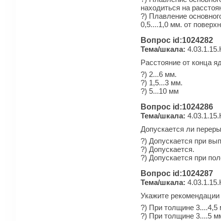
находиться на расстоян
?) Плавление основног
0,5....1,0 мм. от пове
Вопрос id:1024282
Тема/шкала:
4.03.1.15
Расстояние от конца я
?) 2...6 мм.
?) 1,5...3 мм.
?) 5...10 мм
Вопрос id:1024286
Тема/шкала:
4.03.1.15
Допускается ли переры
?) Допускается при вы
?) Допускается.
?) Допускается при по
Вопрос id:1024287
Тема/шкала:
4.03.1.15
Укажите рекомендации 
?) При толщине 3....4,5
?) При толщине 3....5 м