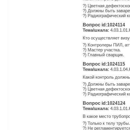
?) Цветная дефектоско
?) Должны быть завар
?) Радиографический к
Вопрос id:1024114
Тема/шкала:
4.03.1.01.
Кто осуществляет визу
?) Контролеры ПИЛ, ат
?) Мастер участка.
?) Главный сварщик.
Вопрос id:1024115
Тема/шкала:
4.03.1.04
Какой контроль должны
?) Должны быть завар
?) Цветная дефектоско
?) Радиографический к
Вопрос id:1024124
Тема/шкала:
4.03.1.01.
В какое место трубопр
?) Только к телу трубы.
?) Не регламентируется