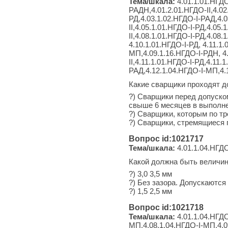
Тема/шкала:
4.01.1.01.НГДО
РАДН,4.01.2.01.НГДО-II,4.02
РД,4.03.1.02.НГДО-I-РАД,4.0
II,4.05.1.01.НГДО-I-РД,4.05
II,4.08.1.01.НГДО-I-РД,4.08
4.10.1.01.НГДО-I-РД, 4.11.1
МП,4.09.1.16.НГДО-I-РДН, 4.
II,4.11.1.01.НГДО-I-РД,4.11.
РАД,4.12.1.04.НГДО-I-МП,4.1
Какие сварщики проходят 
?) Сварщики перед допуско
свыше 6 месяцев в выполне
?) Сварщики, которым по т
?) Сварщики, стремящиеся 
Вопрос id:1021717
Тема/шкала:
4.01.1.04.НГДО
Какой должна быть величин
?) 3,0 3,5 мм
?) Без зазора. Допускаются
?) 1,5 2,5 мм
Вопрос id:1021718
Тема/шкала:
4.01.1.04.НГДО
МП,4.08.1.04.НГДО-I-МП,4.0