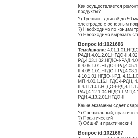
Как осуществляется ремон
продукты?
?) Трещины длиной до 50 м
электродов с основным пок
?) Необходимо по концам т
?) Необходимо вырезать сты
Вопрос id:1021686
Тема/шкала:
4.01.1.01.НГДО
РАДН,4.01.2.01.НГДО-II,4.02
РД,4.03.1.02.НГДО-I-РАД,4.0
II,4.05.1.01.НГДО-I-РД,4.05
II,4.08.1.01.НГДО-I-РД,4.08
4.10.1.01.НГДО-I-РД, 4.11.1
МП,4.09.1.16.НГДО-I-РДН, 4.
II,4.11.1.01.НГДО-I-РД,4.11.
РАД,4.12.1.04.НГДО-I-МП,4.1
РДН,4.13.2.01.НГДО-II
Какие экзамены сдает свар
?) Специальный, практичес
?) Практический
?) Общий и практический
Вопрос id:1021687