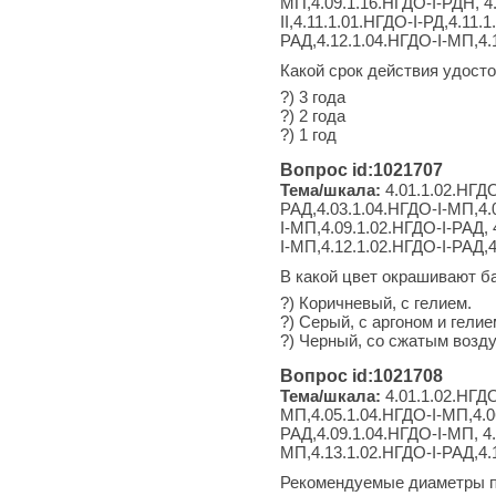
МП,4.09.1.16.НГДО-I-РДН, 4.
II,4.11.1.01.НГДО-I-РД,4.11.
РАД,4.12.1.04.НГДО-I-МП,4.1
Какой срок действия удост
?) 3 года
?) 2 года
?) 1 год
Вопрос id:1021707
Тема/шкала:
4.01.1.02.НГДО
РАД,4.03.1.04.НГДО-I-МП,4.
I-МП,4.09.1.02.НГДО-I-РАД, 
I-МП,4.12.1.02.НГДО-I-РАД,
В какой цвет окрашивают ба
?) Коричневый, с гелием.
?) Серый, с аргоном и гелие
?) Черный, со сжатым возд
Вопрос id:1021708
Тема/шкала:
4.01.1.02.НГДО
МП,4.05.1.04.НГДО-I-МП,4.0
РАД,4.09.1.04.НГДО-I-МП, 4.
МП,4.13.1.02.НГДО-I-РАД,4.
Рекомендуемые диаметры пр