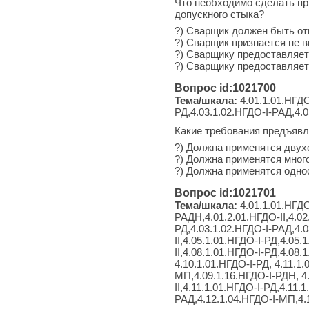
Что необходимо сделать пр
допускного стыка?
?) Сварщик должен быть от
?) Сварщик признается не
?) Сварщику предоставляет
?) Сварщику предоставляет
Вопрос id:1021700
Тема/шкала:
4.01.1.01.НГДО
РД,4.03.1.02.НГДО-I-РАД,4.0
Какие требования предъяв
?) Должна применятся двух
?) Должна применятся мног
?) Должна применятся одно
Вопрос id:1021701
Тема/шкала:
4.01.1.01.НГДО
РАДН,4.01.2.01.НГДО-II,4.02
РД,4.03.1.02.НГДО-I-РАД,4.0
II,4.05.1.01.НГДО-I-РД,4.05
II,4.08.1.01.НГДО-I-РД,4.08
4.10.1.01.НГДО-I-РД, 4.11.1
МП,4.09.1.16.НГДО-I-РДН, 4.
II,4.11.1.01.НГДО-I-РД,4.11.
РАД,4.12.1.04.НГДО-I-МП,4.1