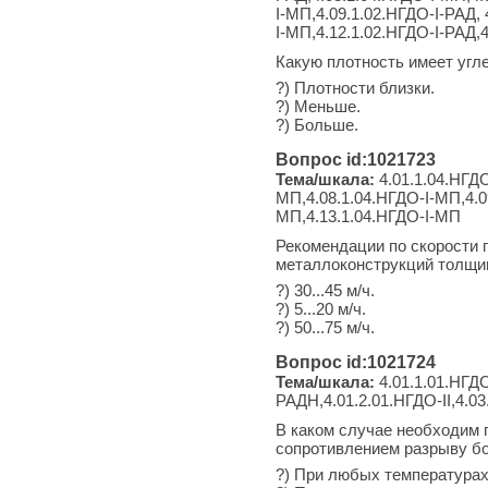
I-МП,4.09.1.02.НГДО-I-РАД, 
I-МП,4.12.1.02.НГДО-I-РАД,
Какую плотность имеет угл
?) Плотности близки.
?) Меньше.
?) Больше.
Вопрос id:1021723
Тема/шкала:
4.01.1.04.НГДО
МП,4.08.1.04.НГДО-I-МП,4.0
МП,4.13.1.04.НГДО-I-МП
Рекомендации по скорости 
металлоконструкций толщин
?) 30...45 м/ч.
?) 5...20 м/ч.
?) 50...75 м/ч.
Вопрос id:1021724
Тема/шкала:
4.01.1.01.НГДО
РАДН,4.01.2.01.НГДО-II,4.03
В каком случае необходим 
сопротивлением разрыву б
?) При любых температурах