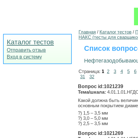
Главная
/
Каталог тестов
/
П
НАКС (тесты для сварщико
Каталог тестов
Список вопрос
Отправить отзыв
Вход в систему
Нефтегазодобывающ
Страница:
1
2
3
4
5
6
31
32
Вопрос id:1021239
Тема/шкала:
4.01.1.01.НГДО
Какой должна быть величин
основным покрытием диаме
?) 1,5 – 3,5 мм
?) 3,0 – 5,0 мм
?) 2,5 – 3,5 мм
Вопрос id:1021269