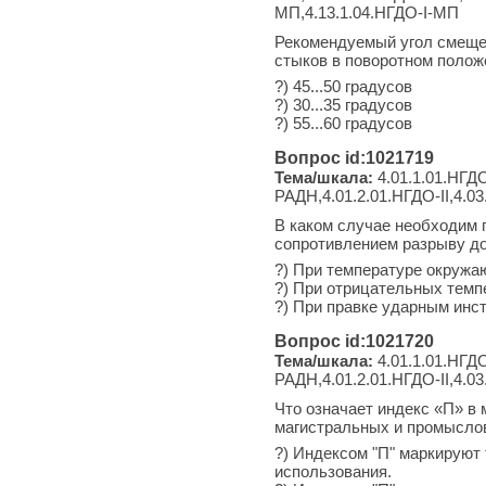
МП,4.13.1.04.НГДО-I-МП
Рекомендуемый угол смещен
стыков в поворотном полож
?) 45...50 градусов
?) 30...35 градусов
?) 55...60 градусов
Вопрос id:1021719
Тема/шкала:
4.01.1.01.НГДО
РАДН,4.01.2.01.НГДО-II,4.03
В каком случае необходим 
сопротивлением разрыву д
?) При температуре окружаю
?) При отрицательных темп
?) При правке ударным инс
Вопрос id:1021720
Тема/шкала:
4.01.1.01.НГДО
РАДН,4.01.2.01.НГДО-II,4.03
Что означает индекс «П» в
магистральных и промысло
?) Индексом "П" маркируют
использования.