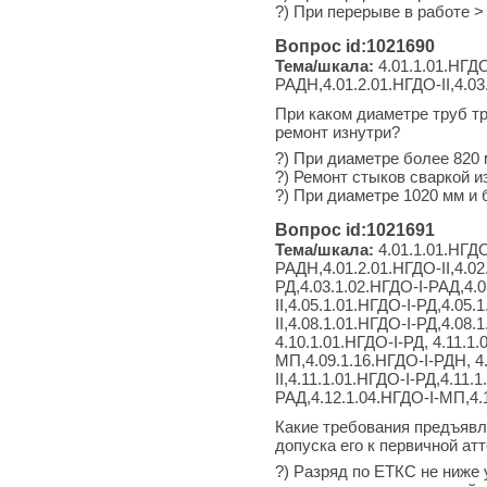
?) При перерыве в работе >
Вопрос id:1021690
Тема/шкала:
4.01.1.01.НГДО
РАДН,4.01.2.01.НГДО-II,4.03
При каком диаметре труб т
ремонт изнутри?
?) При диаметре более 820 
?) Ремонт стыков сваркой и
?) При диаметре 1020 мм и 
Вопрос id:1021691
Тема/шкала:
4.01.1.01.НГДО
РАДН,4.01.2.01.НГДО-II,4.02
РД,4.03.1.02.НГДО-I-РАД,4.0
II,4.05.1.01.НГДО-I-РД,4.05
II,4.08.1.01.НГДО-I-РД,4.08
4.10.1.01.НГДО-I-РД, 4.11.1
МП,4.09.1.16.НГДО-I-РДН, 4.
II,4.11.1.01.НГДО-I-РД,4.11.
РАД,4.12.1.04.НГДО-I-МП,4.1
Какие требования предъявл
допуска его к первичной ат
?) Разряд по ЕТКС не ниже