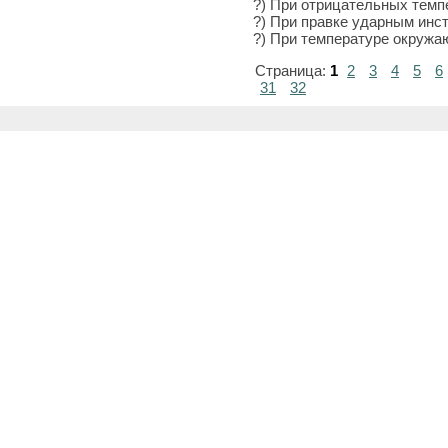
?) При отрицательных темп
?) При правке ударным инс
?) При температуре окружаю
Страница:
1
2
3
4
5
6
31
32