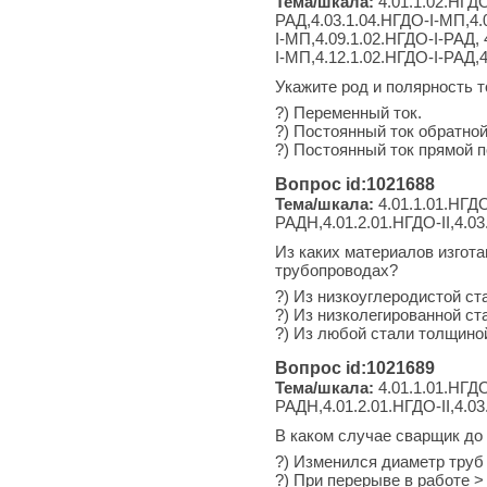
Тема/шкала:
4.01.1.02.НГДО
РАД,4.03.1.04.НГДО-I-МП,4.
I-МП,4.09.1.02.НГДО-I-РАД, 
I-МП,4.12.1.02.НГДО-I-РАД,
Укажите род и полярность то
?) Переменный ток.
?) Постоянный ток обратной
?) Постоянный ток прямой п
Вопрос id:1021688
Тема/шкала:
4.01.1.01.НГДО
РАДН,4.01.2.01.НГДО-II,4.03
Из каких материалов изгот
трубопроводах?
?) Из низкоуглеродистой ст
?) Из низколегированной ст
?) Из любой стали толщиной
Вопрос id:1021689
Тема/шкала:
4.01.1.01.НГДО
РАДН,4.01.2.01.НГДО-II,4.03
В каком случае сварщик до
?) Изменился диаметр труб 
?) При перерыве в работе >