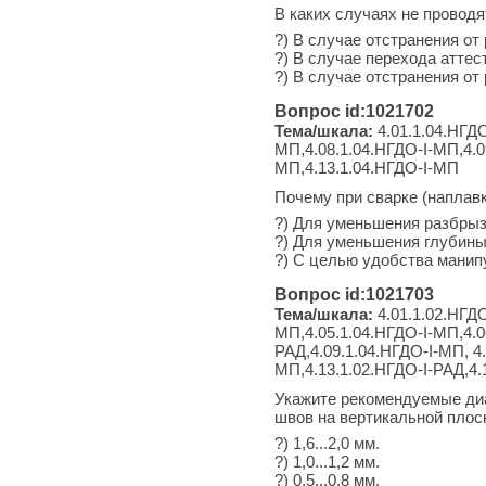
В каких случаях не провод
?) В случае отстранения от
?) В случае перехода аттес
?) В случае отстранения от
Вопрос id:1021702
Тема/шкала:
4.01.1.04.НГДО
МП,4.08.1.04.НГДО-I-МП,4.0
МП,4.13.1.04.НГДО-I-МП
Почему при сварке (наплавк
?) Для уменьшения разбрыз
?) Для уменьшения глубины
?) С целью удобства манип
Вопрос id:1021703
Тема/шкала:
4.01.1.02.НГДО
МП,4.05.1.04.НГДО-I-МП,4.0
РАД,4.09.1.04.НГДО-I-МП, 4.
МП,4.13.1.02.НГДО-I-РАД,4.
Укажите рекомендуемые диа
швов на вертикальной плоск
?) 1,6...2,0 мм.
?) 1,0...1,2 мм.
?) 0,5...0,8 мм.