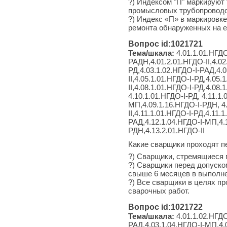
?) Индексом "П" маркируют
промысловых трубопроводо
?) Индекс «П» в маркировк
ремонта обнаруженных на е
Вопрос id:1021721
Тема/шкала:
4.01.1.01.НГДО
РАДН,4.01.2.01.НГДО-II,4.02
РД,4.03.1.02.НГДО-I-РАД,4.0
II,4.05.1.01.НГДО-I-РД,4.05
II,4.08.1.01.НГДО-I-РД,4.08
4.10.1.01.НГДО-I-РД, 4.11.1
МП,4.09.1.16.НГДО-I-РДН, 4.
II,4.11.1.01.НГДО-I-РД,4.11.
РАД,4.12.1.04.НГДО-I-МП,4.1
РДН,4.13.2.01.НГДО-II
Какие сварщики проходят 
?) Сварщики, стремящиеся 
?) Сварщики перед допуско
свыше 6 месяцев в выполне
?) Все сварщики в целях п
сварочных работ.
Вопрос id:1021722
Тема/шкала:
4.01.1.02.НГДО
РАД,4.03.1.04.НГДО-I-МП,4.