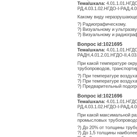
Тема/шкала:
4.01.1.01.НГДО
РД,4.03.1.02.НГДО-I-РАД,4.0
Какому виду неразрушающег
?) Радиографическому.
?) Визуальному и ультразву
?) Визуальному и радиогра
Вопрос id:1021695
Тема/шкала:
4.01.1.01.НГДО
РАДН,4.01.2.01.НГДО-II,4.03
При какой температуре окр
трубопроводов, транспорт
?) При температуре воздух
?) При температуре воздух
?) Предварительный подогр
Вопрос id:1021696
Тема/шкала:
4.01.1.01.НГДО
РД,4.03.1.02.НГДО-I-РАД,4.
При какой максимальной ра
промысловых трубопроводов
?) До 20% от толщины трубы
?) До 1,5 толщины наиболее