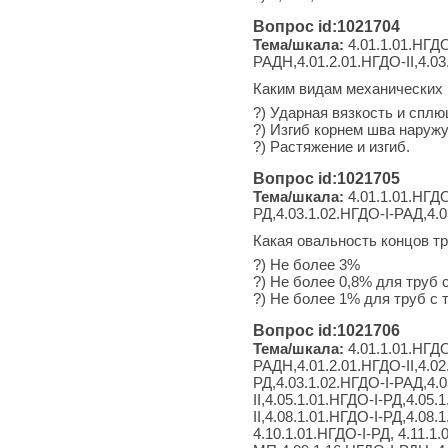
Вопрос id:1021704
Тема/шкала:
4.01.1.01.НГДО
РАДН,4.01.2.01.НГДО-II,4.03
Каким видам механических 
?) Ударная вязкость и спл
?) Изгиб корнем шва наружу
?) Растяжение и изгиб.
Вопрос id:1021705
Тема/шкала:
4.01.1.01.НГДО
РД,4.03.1.02.НГДО-I-РАД,4.0
Какая овальность концов т
?) Не более 3%
?) Не более 0,8% для труб 
?) Не более 1% для труб с 
Вопрос id:1021706
Тема/шкала:
4.01.1.01.НГДО
РАДН,4.01.2.01.НГДО-II,4.02
РД,4.03.1.02.НГДО-I-РАД,4.0
II,4.05.1.01.НГДО-I-РД,4.05
II,4.08.1.01.НГДО-I-РД,4.08
4.10.1.01.НГДО-I-РД, 4.11.1