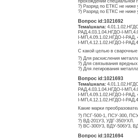
прохождении специальной п
?) Разряд по ЕТКС не ниже 
?) Разряд по ЕТКС не ниже
Вопрос id:1021692
Тема/шкала:
4.01.1.02.НГДО
РАД,4.03.1.04.НГДО-I-МП,4.
I-МП,4.09.1.02.НГДО-I-РАД, 
I-МП,4.12.1.02.НГДО-I-РАД,
С какой целью в сварочные
?) Для раскисления металла
?) Для связывания вредных
?) Для легирования металл
Вопрос id:1021693
Тема/шкала:
4.01.1.02.НГДО
РАД,4.03.1.04.НГДО-I-МП,4.
I-МП,4.09.1.02.НГДО-I-РАД, 
I-МП,4.12.1.02.НГДО-I-РАД,
Какие марки преобразовате
?) ПСГ-500-1, ПСУ-300, ПСУ
?) ВД-201У3, УДГ-350УХЛ.
?) ВС-300У3, ВДУ-506У3, В
Вопрос id:1021694