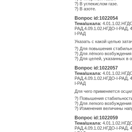
?) В углекислом газе.
?) В азоте.
Вопрос id:1022054
Тема/шкала:
4.01.1.02.НГДО
РАД,4.09.1.02.НГДО-I-РАД, 4
I-РАД
Указать с какой целью зат
?) Для повышения стабильно
?) Для лёгкого возбуждения 
?) Для целей, указанных в о
Вопрос id:1022057
Тема/шкала:
4.01.1.02.НГДО
РАД,4.09.1.02.НГДО-I-РАД, 4
I-РАД
Для чего применяется осци
?) Повышения стабильности
?) Для легкого возбуждения
?) Изменения величины нап
Вопрос id:1022059
Тема/шкала:
4.01.1.02.НГДО
РАД,4.09.1.02.НГДО-I-РАД, 4