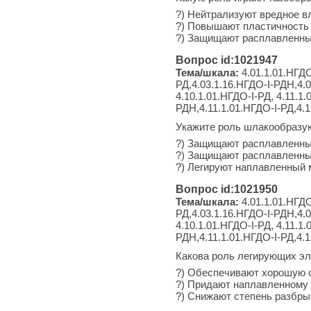
?) Нейтрализуют вредное в
?) Повышают пластичность 
?) Защищают расплавленный
Вопрос id:1021947
Тема/шкала:
4.01.1.01.НГДО
РД,4.03.1.16.НГДО-I-РДН,4.0
4.10.1.01.НГДО-I-РД, 4.11.1
РДН,4.11.1.01.НГДО-I-РД,4.
Укажите роль шлакообразу
?) Защищают расплавленны
?) Защищают расплавленный
?) Легируют наплавленный 
Вопрос id:1021950
Тема/шкала:
4.01.1.01.НГДО
РД,4.03.1.16.НГДО-I-РДН,4.0
4.10.1.01.НГДО-I-РД, 4.11.1
РДН,4.11.1.01.НГДО-I-РД,4.1
Какова роль легирующих эл
?) Обеспечивают хорошую 
?) Придают наплавленному
?) Снижают степень разбры