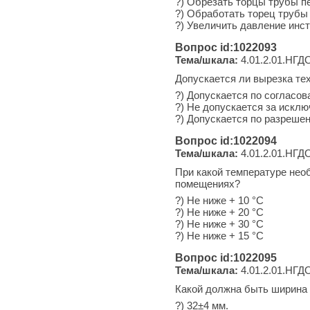
?) Обрезать торцы трубы п
?) Обработать торец труб
?) Увеличить давление инс
Вопрос id:1022093
Тема/шкала:
4.01.2.01.НГДО
Допускается ли вырезка те
?) Допускается по согласов
?) Не допускается за исклю
?) Допускается по разреше
Вопрос id:1022094
Тема/шкала:
4.01.2.01.НГДО
При какой температуре нео
помещениях?
?) Не ниже + 10 °С
?) Не ниже + 20 °С
?) Не ниже + 30 °С
?) Не ниже + 15 °С
Вопрос id:1022095
Тема/шкала:
4.01.2.01.НГДО
Какой должна быть ширина 
?) 32±4 мм.