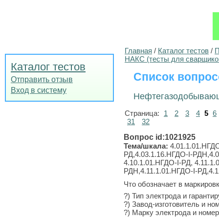
Главная
/
Каталог тестов
/
П
НАКС (тесты для сварщико
Каталог тестов
Список вопрос
Отправить отзыв
Вход в систему
Нефтегазодобывающ
Страница:
1
2
3
4
5
6
31
32
Вопрос id:1021925
Тема/шкала:
4.01.1.01.НГДО
РД,4.03.1.16.НГДО-I-РДН,4.0
4.10.1.01.НГДО-I-РД, 4.11.1
РДН,4.11.1.01.НГДО-I-РД,4.
Что обозначает в маркиров
?) Тип электрода и гаранти
?) Завод-изготовитель и но
?) Марку электрода и номер