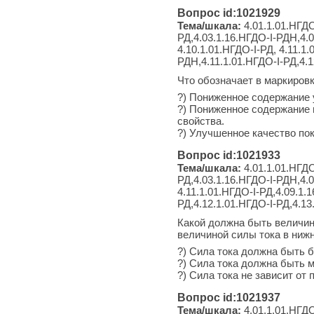
Вопрос id:1021929
Тема/шкала:
4.01.1.01.НГДО
РД,4.03.1.16.НГДО-I-РДН,4.0
4.10.1.01.НГДО-I-РД, 4.11.1
РДН,4.11.1.01.НГДО-I-РД,4.
Что обозначает в маркировк
?) Пониженное содержание 
?) Пониженное содержание 
свойства.
?) Улучшенное качество по
Вопрос id:1021933
Тема/шкала:
4.01.1.01.НГДО
РД,4.03.1.16.НГДО-I-РДН,4.0
4.11.1.01.НГДО-I-РД,4.09.1.
РД,4.12.1.01.НГДО-I-РД,4.1
Какой должна быть величина
величиной силы тока в ниж
?) Сила тока должна быть 
?) Сила тока должна быть 
?) Сила тока не зависит от
Вопрос id:1021937
Тема/шкала:
4.01.1.01.НГДО