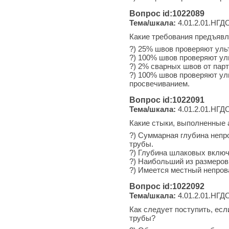
Вопрос id:1022089
Тема/шкала:
4.01.2.01.НГДО
Какие требования предъявл
?) 25% швов проверяют уль
?) 100% швов проверяют ул
?) 2% сварных швов от парт
?) 100% швов проверяют у
просвечиванием.
Вопрос id:1022091
Тема/шкала:
4.01.2.01.НГДО
Какие стыки, выполненные 
?) Суммарная глубина непр
трубы.
?) Глубина шлаковых включ
?) Наибольший из размеров
?) Имеется местный непров
Вопрос id:1022092
Тема/шкала:
4.01.2.01.НГДО-
Как следует поступить, ес
трубы?