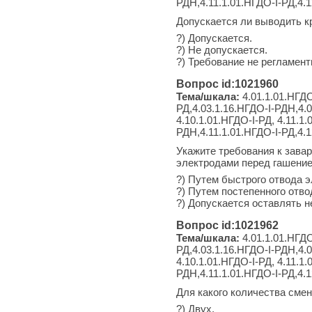
РДН,4.11.1.01.НГДО-I-РД,4.1
Допускается ли выводить к
?) Допускается.
?) Не допускается.
?) Требование не регламент
Вопрос id:1021960
Тема/шкала:
4.01.1.01.НГДО
РД,4.03.1.16.НГДО-I-РДН,4.0
4.10.1.01.НГДО-I-РД, 4.11.1
РДН,4.11.1.01.НГДО-I-РД,4.
Укажите требования к завар
электродами перед гашение
?) Путем быстрого отвода э
?) Путем постепенного отво
?) Допускается оставлять 
Вопрос id:1021962
Тема/шкала:
4.01.1.01.НГДО
РД,4.03.1.16.НГДО-I-РДН,4.0
4.10.1.01.НГДО-I-РД, 4.11.1
РДН,4.11.1.01.НГДО-I-РД,4.
Для какого количества сме
?) Двух.