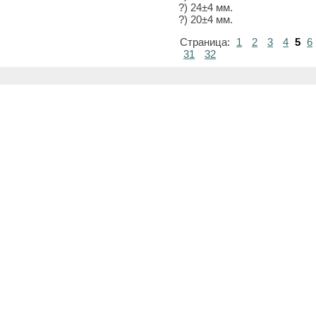
?) 24±4 мм.
?) 20±4 мм.
Страница:
1
2
3
4
5
6
31
32