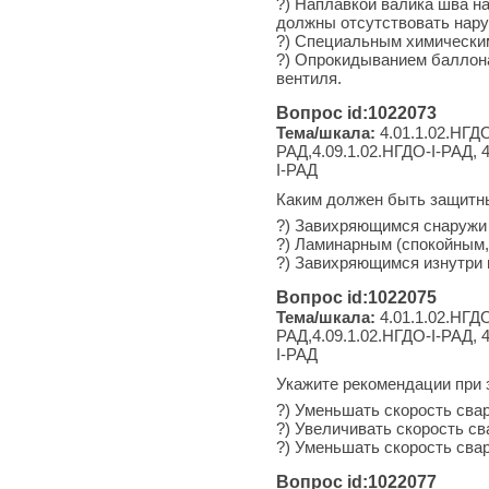
?) Наплавкой валика шва н
должны отсутствовать нар
?) Специальным химическим
?) Опрокидыванием баллона
вентиля.
Вопрос id:1022073
Тема/шкала:
4.01.1.02.НГДО
РАД,4.09.1.02.НГДО-I-РАД, 4
I-РАД
Каким должен быть защитны
?) Завихряющимся снаружи 
?) Ламинарным (спокойным, 
?) Завихряющимся изнутри 
Вопрос id:1022075
Тема/шкала:
4.01.1.02.НГДО
РАД,4.09.1.02.НГДО-I-РАД, 4
I-РАД
Укажите рекомендации при 
?) Уменьшать скорость сва
?) Увеличивать скорость с
?) Уменьшать скорость сва
Вопрос id:1022077