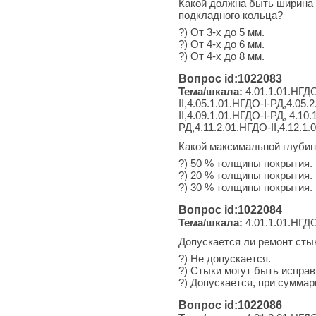
Какой должна быть ширина 
подкладного кольца?
?) От 3-х до 5 мм.
?) От 4-х до 6 мм.
?) От 4-х до 8 мм.
Вопрос id:1022083
Тема/шкала:
4.01.1.01.НГДО
II,4.05.1.01.НГДО-I-РД,4.05.
II,4.09.1.01.НГДО-I-РД, 4.10
РД,4.11.2.01.НГДО-II,4.12.1.
Какой максимальной глубин
?) 50 % толщины покрытия.
?) 20 % толщины покрытия.
?) 30 % толщины покрытия.
Вопрос id:1022084
Тема/шкала:
4.01.1.01.НГДО
Допускается ли ремонт сты
?) Не допускается.
?) Стыки могут быть испра
?) Допускается, при суммар
Вопрос id:1022086