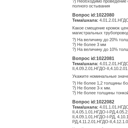
?) Необходимо проведение 
полного остывания
Вопрос id:1022080
Тема/шкала:
4.01.2.01.НГДО
Какое смещение кромок цен
магистральных трубопрово
?) На величину до 20% толщ
?) Не более 3 мм
?) На величину до 10% толщ
Вопрос id:1022081
Тема/шкала:
4.01.2.01.НГДО-
II,4.09.2.01.НГДО-II,4.10.2.0
Укажите номинальные значе
?) Не более 1,2 толщины бо
?) Не более 3-х мм.
?) Не более толщины тонко
Вопрос id:1022082
Тема/шкала:
4.01.1.01.НГДО
II,4.05.1.01.НГДО-I-РД,4.05.
II,4.09.1.01.НГДО-I-РД, 4.10
РД,4.11.2.01.НГДО-II,4.12.1.