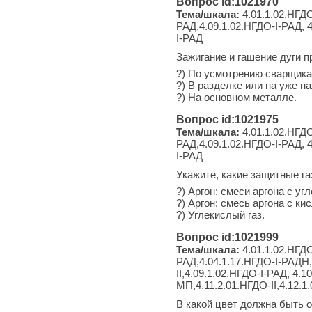
Вопрос id:1021970
Тема/шкала:
4.01.1.02.НГДО
РАД,4.09.1.02.НГДО-I-РАД, 4
I-РАД
Зажигание и гашение дуги п
?) По усмотрению сварщика
?) В разделке или на уже на
?) На основном металле.
Вопрос id:1021975
Тема/шкала:
4.01.1.02.НГДО
РАД,4.09.1.02.НГДО-I-РАД, 4
I-РАД
Укажите, какие защитные га
?) Аргон; смеси аргона с у
?) Аргон; смесь аргона с ки
?) Углекислый газ.
Вопрос id:1021999
Тема/шкала:
4.01.1.02.НГДО
РАД,4.04.1.17.НГДО-I-РАДН,4
II,4.09.1.02.НГДО-I-РАД, 4.1
МП,4.11.2.01.НГДО-II,4.12.1
В какой цвет должна быть 