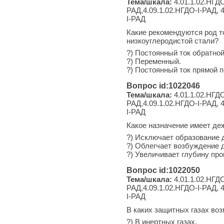
Тема/шкала:
4.01.1.02.НГДО
РАД,4.09.1.02.НГДО-I-РАД, 4
I-РАД
Какие рекомендуются род т
низкоуглеродистой стали?
?) Постоянный ток обратной
?) Переменный.
?) Постоянный ток прямой п
Вопрос id:1022046
Тема/шкала:
4.01.1.02.НГДО
РАД,4.09.1.02.НГДО-I-РАД, 4
I-РАД
Какое назначение имеет де
?) Исключает образование 
?) Облегчает возбуждение д
?) Увеличивает глубину пр
Вопрос id:1022050
Тема/шкала:
4.01.1.02.НГДО
РАД,4.09.1.02.НГДО-I-РАД, 4
I-РАД
В каких защитных газах в
?) В инертных газах.