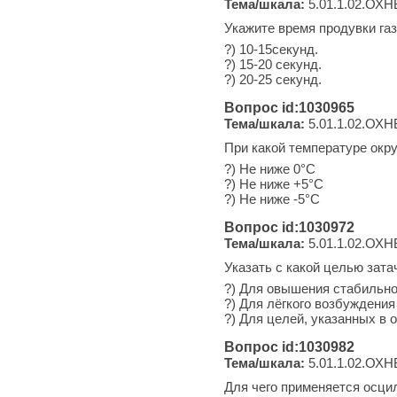
Тема/шкала:
5.01.1.02.ОХН
Укажите время продувки га
?) 10-15секунд.
?) 15-20 секунд.
?) 20-25 секунд.
Вопрос id:1030965
Тема/шкала:
5.01.1.02.ОХН
При какой температуре окр
?) Не ниже 0°С
?) Не ниже +5°С
?) Не ниже -5°С
Вопрос id:1030972
Тема/шкала:
5.01.1.02.ОХН
Указать с какой целью зат
?) Для овышения стабильног
?) Для лёгкого возбуждения 
?) Для целей, указанных в о
Вопрос id:1030982
Тема/шкала:
5.01.1.02.ОХН
Для чего применяется осци