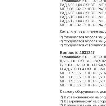
Тема/шкала:
5.01.1.02.ОХН
РАД,5.03.1.04.ОХНВП-I-МП,5
МП,5.06.1.02.ОХНВП-I-РАД,
РАД,5.08.1.04.ОХНВП-I-МП,5
РАД,5.10.1.04.ОХНВП-I-МП, 
РАД,5.12.1.04.ОХНВП-I-МП, 
МП,5.16.1.02.ОХНВП-I-РАД,
Как влияет увеличение рас
?) Улучшается газовая защи
?) Ухудшается газовая защи
?) Ухудшается устойчивость
Вопрос id:1031247
Тема/шкала:
5.01.1.01.ОХНВ
II,5.02.1.01.ОХНВП-I-РД,5.0
РД,5.03.1.02.ОХНВП-I-РАД,5
I-РАД,5.06.1.04.ОХНВП-I-МП
МП,5.07.1.15.ОХНВП-I-Г,5.0
МП,5.08.1.15.ОХНВП-I-Г,5.0
МП,5.09.1.15.ОХНВП-I-Г,5.0
МП,5.16.1.15.ОХНВП-I-Г,5.1
К какому оборудованию до
?) К установленному на опо
?) К закрепленному на опор
?) К оборудованию, не име