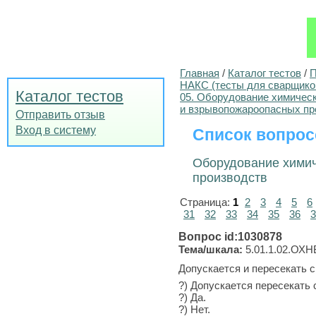
Главная
/
Каталог тестов
/
П
НАКС (тесты для сварщико
Каталог тестов
05. Оборудование химичес
и взрывопожароопасных пр
Отправить отзыв
Вход в систему
Список вопрос
Оборудование хими
производств
Страница:
1
2
3
4
5
6
31
32
33
34
35
36
3
Вопрос id:1030878
Тема/шкала:
5.01.1.02.ОХН
Допускается и пересекать 
?) Допускается пересекать
?) Да.
?) Нет.