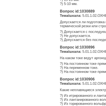
?) 5-10 мм.
Вопрос id:1030889
Тема/шкала:
5.01.1.02.ОХН
Допускается ли подготовка
термической резки или стр
?) Допускается с последую
?) Не допускается.
?) Допускается без послед
Вопрос id:1030896
Тема/шкала:
5.01.1.02.ОХН
На каком токе ведут аргон
?) На постоянном токе прям
?) На переменном токе.
?) На постоянном токе прям
Вопрос id:1030906
Тема/шкала:
5.01.1.02.ОХН
Какие неплавящиеся электр
?) Из итрированного и лант
?) Из лантанированного во
?) Из торированного вольф