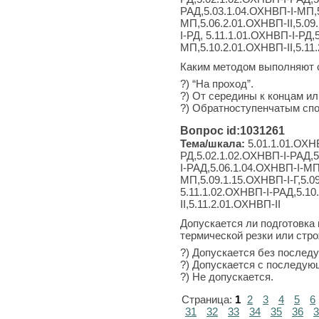
РАД,5.03.1.04.ОХНВП-I-МП,5
МП,5.06.2.01.ОХНВП-II,5.09
I-РД, 5.11.1.01.ОХНВП-I-РД
МП,5.10.2.01.ОХНВП-II,5.11
Каким методом выполняют 
?) “На проход”.
?) От середины к концам и
?) Обратноступенчатым сп
Вопрос id:1031261
Тема/шкала:
5.01.1.01.ОХНВ
РД,5.02.1.02.ОХНВП-I-РАД,5
I-РАД,5.06.1.04.ОХНВП-I-МП
МП,5.09.1.15.ОХНВП-I-Г,5.0
5.11.1.02.ОХНВП-I-РАД,5.10
II,5.11.2.01.ОХНВП-II
Допускается ли подготовка
термической резки или стр
?) Допускается без послед
?) Допускается с последую
?) Не допускается.
Страница:
1
2
3
4
5
6
31
32
33
34
35
36
3