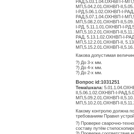
РАД,5.03.1.04.ОХНВП-I-МП,5
МП,5.04.2.01.ОХНВП-II,5.05
I-РД,5.06.1.02.ОХНВП-I-РАД
РАД,5.07.1.04.ОХНВП-I-МП,5
МП,5.08.2.01.ОХНВП-II,5.09
I-РД, 5.11.1.01.ОХНВП-I-РД
МП,5.10.2.01.ОХНВП-II,5.11
РАД, 5.13.1.02.ОХНВП-I-РАД
МП,5.12.2.01.ОХНВП-II, 5.13
МП,5.15.2.01.ОХНВП-II,5.16
Какова допустимая величин
?) До 3-х мм.
?) До 4-х мм.
?) До 2-х мм.
Вопрос id:1031251
Тема/шкала:
5.01.1.04.ОХН
II,5.06.1.02.ОХНВП-I-РАД,5
МП,5.09.2.01.ОХНВП-II,5.10
МП,5.10.2.01.ОХНВП-II,5.11
Какому контролю должна по
требованиям Правил устрой
?) Проверке сварочно-техн
составу путём стилоскопир
?) Проверке соответствия 