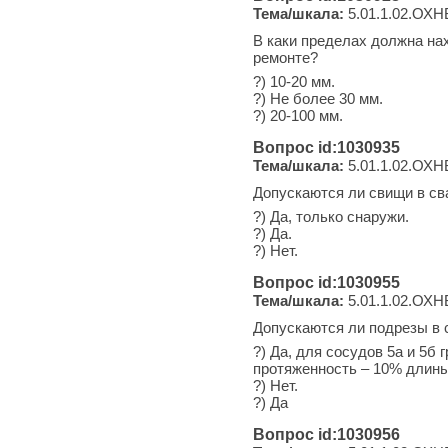
Тема/шкала:
5.01.1.02.ОХН
В каки пределах должна на
ремонте?
?) 10-20 мм.
?) Не более 30 мм.
?) 20-100 мм.
Вопрос id:1030935
Тема/шкала:
5.01.1.02.ОХН
Допускаются ли свищи в с
?) Да, только снаружи.
?) Да.
?) Нет.
Вопрос id:1030955
Тема/шкала:
5.01.1.02.ОХН
Допускаются ли подрезы в
?) Да, для сосудов 5а и 5б
протяженность – 10% длин
?) Нет.
?) Да
Вопрос id:1030956