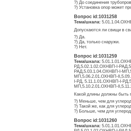
?) До соединения трубопро
?) Установка опор может пр
Вопрос id:1031258
Тема/шкала:
5.01.1.04.ОХНВ
Допускаются ли свищи в с
?) Да.
?) Да, только снаружи.
?) Нет.
Вопрос id:1031259
Тема/шкала:
5.01.1.01.ОХНВ
РД,5.02.1.02.ОХНВП-I-РАД,5
РАД,5.03.1.04.ОХНВП-I-МП,5
МП,5.06.2.01.ОХНВП-II,5.09
I-РД, 5.11.1.01.ОХНВП-I-РД
МП,5.10.2.01.ОХНВП-II,5.11
Какой длины должны быть п
?) Меньше, чем для углеро
?) Такой же, как для углеро
?) Больше, чем для углеро
Вопрос id:1031260
Тема/шкала:
5.01.1.01.ОХНВ
РД,5.02.1.02.ОХНВП-I-РАД,5