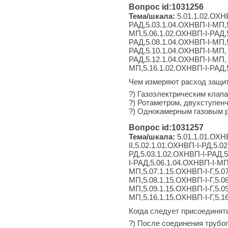
Вопрос id:1031256
Тема/шкала:
5.01.1.02.ОХН
РАД,5.03.1.04.ОХНВП-I-МП,5
МП,5.06.1.02.ОХНВП-I-РАД,
РАД,5.08.1.04.ОХНВП-I-МП,5
РАД,5.10.1.04.ОХНВП-I-МП, 
РАД,5.12.1.04.ОХНВП-I-МП, 
МП,5.16.1.02.ОХНВП-I-РАД,
Чем измеряют расход защитн
?) Газоэлектрическим клапа
?) Ротаметром, двухступен
?) Однокамерным газовым 
Вопрос id:1031257
Тема/шкала:
5.01.1.01.ОХНВ
II,5.02.1.01.ОХНВП-I-РД,5.0
РД,5.03.1.02.ОХНВП-I-РАД,5
I-РАД,5.06.1.04.ОХНВП-I-МП
МП,5.07.1.15.ОХНВП-I-Г,5.0
МП,5.08.1.15.ОХНВП-I-Г,5.0
МП,5.09.1.15.ОХНВП-I-Г,5.0
МП,5.16.1.15.ОХНВП-I-Г,5.1
Когда следует присоединят
?) После соединения трубо