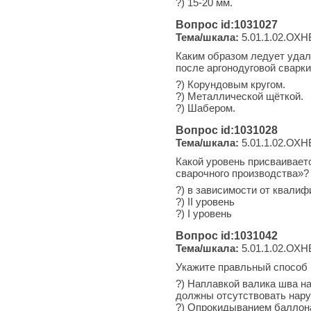
?) 15-20 мм.
Вопрос id:1031027
Тема/шкала:
5.01.1.02.ОХН
Каким образом ледует удал
после аргонодуговой сварк
?) Корундовым кругом.
?) Металлической щёткой.
?) Шабером.
Вопрос id:1031028
Тема/шкала:
5.01.1.02.ОХН
Какой уровень присваивает
сварочного производства»?
?) в зависимости от квали
?) II уровень
?) I уровень
Вопрос id:1031042
Тема/шкала:
5.01.1.02.ОХН
Укажите правльный способ п
?) Наплавкой валика шва н
должны отсутствовать нар
?) Опрокидыванием баллона