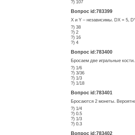
?) 107
Вопрос id:783399
X и Y – независимы. DX = 5, D
?) 38
?) 2
?) 16
?) 4
Вопрос id:783400
Бросаем две игральные кости.
?) 1/6
?) 3/36
?) 1/3
?) 1/18
Вопрос id:783401
Бросаются 2 монеты. Вероятнос
?) 1/4
?) 0.5
?) 1/3
?) 0.3
Вопрос id:783402