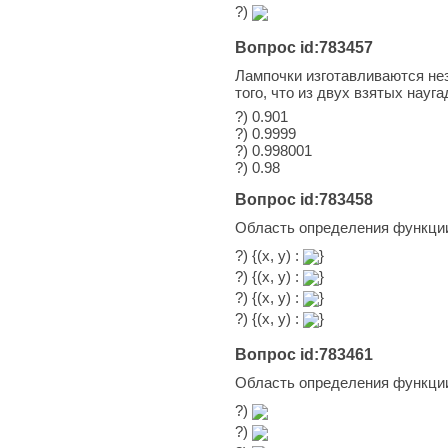
?)
Вопрос id:783457
Лампочки изготавливаются нез
того, что из двух взятых нау
?) 0.901
?) 0.9999
?) 0.998001
?) 0.98
Вопрос id:783458
Область определения функц
?) {(x, y) :
}
?) {(x, y) :
}
?) {(x, y) :
}
?) {(x, y) :
}
Вопрос id:783461
Область определения функц
?)
?)