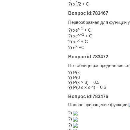
4
?) x
/2 + C
Вопрос id:783467
Первообразная для функции y
x-1
?) хе
+ С
x+1
?) xe
+ C
x
?) хе
+ С
x
?) е
+С
Вопрос id:783472
По таблице распределения сл
?) P(x
?) P(0
?) P(x > 3) = 0.5
?) P(0 ≤ x ≤ 4) = 0.6
Вопрос id:783476
Полное приращение функции
?)
?)
?)