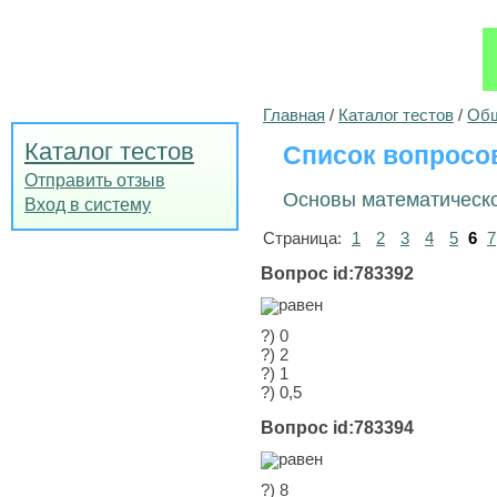
Главная
/
Каталог тестов
/
Общ
Каталог тестов
Список вопросо
Отправить отзыв
Основы математическ
Вход в систему
Страница:
1
2
3
4
5
6
7
Вопрос id:783392
равен
?) 0
?) 2
?) 1
?) 0,5
Вопрос id:783394
равен
?) 8