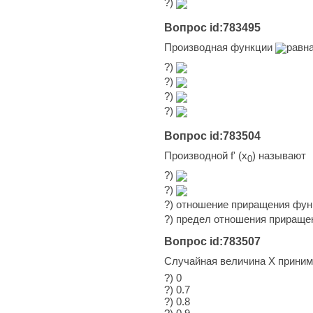
?)
Вопрос id:783495
Производная функции
равн
?)
?)
?)
?)
Вопрос id:783504
Производной f' (x
) называют
0
?)
?)
?) отношение приращения фу
?) предел отношения прираще
Вопрос id:783507
Случайная величина X принима
?) 0
?) 0.7
?) 0.8