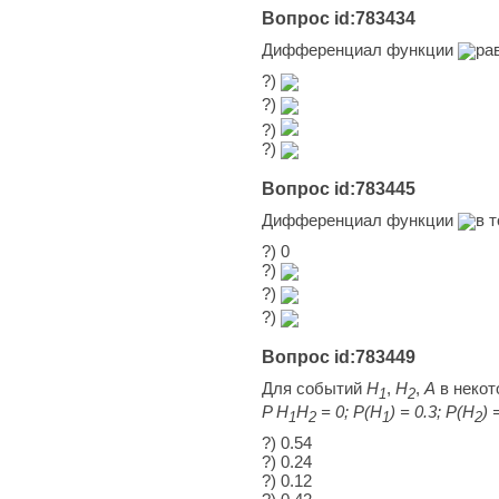
Вопрос id:783434
Дифференциал функции
ра
?)
?)
?)
?)
Вопрос id:783445
Дифференциал функции
в 
?) 0
?)
?)
?)
Вопрос id:783449
Для событий
Н
,
Н
,
А
в некот
1
2
P Н
Н
= 0; Р(Н
) = 0.3; Р(Н
) 
1
2
1
2
?) 0.54
?) 0.24
?) 0.12