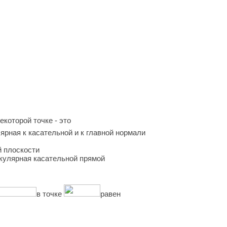
екоторой точке - это
ярная к касательной и к главной нормали
й плоскости
икулярная касательной прямой
в точке
равен