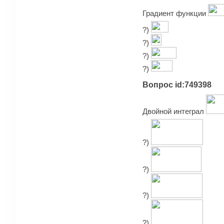
Градиент функции
?)
?)
?)
?)
Вопрос id:749398
Двойной интеграл
?)
?)
?)
?)