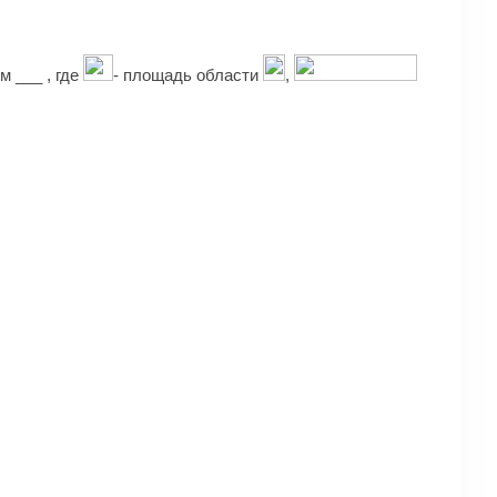
 ___ , где
- площадь области
,