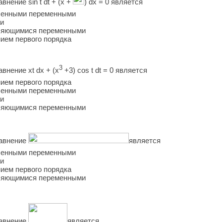
ение sin t dt + (x +
) dx = 0 является
еленными переменными
ли
еляющимися переменными
ием первого порядка
3
нение xt dx + (x
+3) cos t dt = 0 является
ием первого порядка
еленными переменными
ли
еляющимися переменными
авнение
является
еленными переменными
ли
ием первого порядка
еляющимися переменными
авнение
является