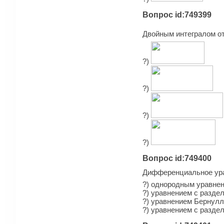
Вопрос id:749399
Двойным интегралом о
?)
?)
?)
?)
Вопрос id:749400
Дифференциальное уравне
?) однородным уравнен
?) уравнением с разд
?) уравнением Бернул
?) уравнением с разд