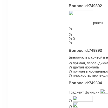
Вопрос id:749392
равен
?)
?)
?) 0
?)
Вопрос id:749393
Бинормаль к кривой в н
?) прямая, перпендикул
?) другая нормаль
?) прямая в нормально
?) плоскость, перпенд
Вопрос id:749394
Градиент функции
?)
?)