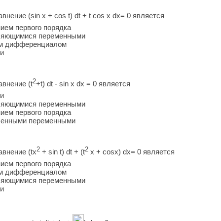
ние (sin x + cos t) dt + t cos x dx= 0 является
ием первого порядка
еляющимися переменными
ым дифференциалом
ли
2
внение (t
+t) dt - sin x dx = 0 является
ли
еляющимися переменными
ием первого порядка
еленными переменными
2
2
внение (tx
+ sin t) dt + (t
x + cosx) dx= 0 является
ием первого порядка
ым дифференциалом
еляющимися переменными
ли