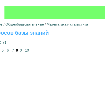
ов
/
Общеобразовательные
/
Математика и статистика
осов базы знаний
 7)
5
6
7
8
9
10