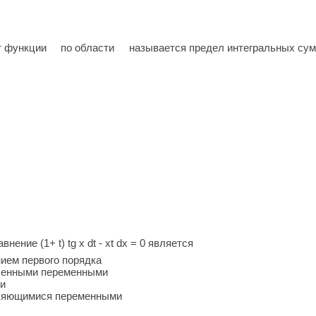
т функции
по области
называется предел интегральных сумм
ние (1+ t) tg x dt - xt dx = 0 является
ием первого порядка
еленными переменными
ли
еляющимися переменными