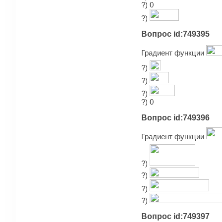
?) 0
?)
Вопрос id:749395
Градиент функции
?)
?)
?)
?) 0
Вопрос id:749396
Градиент функции
?)
?)
?)
?)
Вопрос id:749397