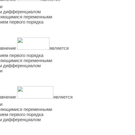
ли
ым дифференциалом
еляющимися переменными
ием первого порядка
авнение
является
ием первого порядка
еляющимися переменными
ым дифференциалом
ли
авнение
является
ли
еляющимися переменными
ием первого порядка
ым дифференциалом