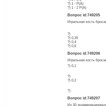
?) 1 - Р(А)
?) 1 - 2 Р(А)
Вопрос id:749205
Игральная кость бросае
?)
?) 0,35
?) 0,4
?) 0,6
Вопрос id:749206
Игральная кость бросае
?) 0,1
?)
?) 0,2
?)
Вопрос id:749207
Из 30 экзаменационных