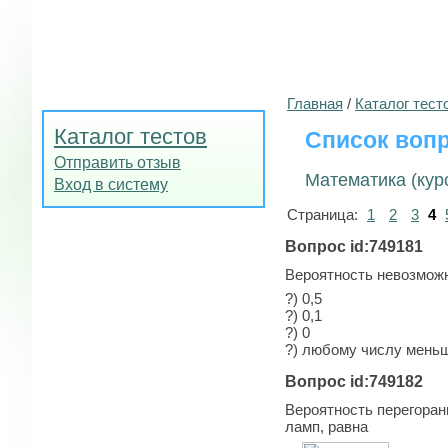
Главная
/
Каталог тест
Каталог тестов
Список вопр
Отправить отзыв
Математика (курс
Вход в систему
Страница:
1
2
3
4
Вопрос id:749181
Вероятность невозмож
?) 0,5
?) 0,1
?) 0
?) любому числу мень
Вопрос id:749182
Вероятность перегорани
ламп, равна