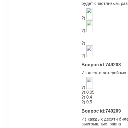
будет счастливым, рав
?)
?)
?)
?)
Вопрос id:749208
Из десяти лотерейных 
?)
?) 0,05
?) 0,4
?) 0,5
Вопрос id:749209
Из каждых десяти биле
выигрышных, равна