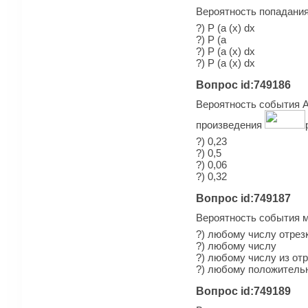
Вероятность попадания
?) P (a (x) dx
?) P (a
?) P (a (x) dx
?) P (a (x) dx
Вопрос id:749186
Вероятность события А 
произведения
?) 0,23
?) 0,5
?) 0,06
?) 0,32
Вопрос id:749187
Вероятность события 
?) любому числу отрезка
?) любому числу
?) любому числу из отре
?) любому положитель
Вопрос id:749189