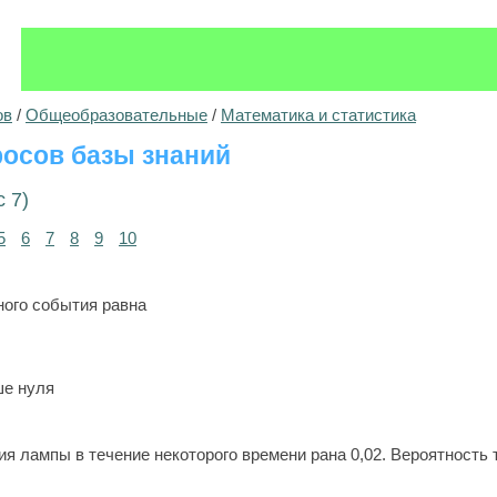
ов
/
Общеобразовательные
/
Математика и статистика
осов базы знаний
 7)
5
6
7
8
9
10
ного события равна
ше нуля
я лампы в течение некоторого времени рана 0,02. Вероятность т