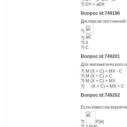
?) DY = aDX
Вопрос id:749196
Дисперсия постоянной
?)
?)
?) 0
?) C
Вопрос id:749201
Для математического о
?) M (X + C) = MX - C
?) M (X + C) = C
?) M (X + C) = MX
?)
(X + C) = MX + C
Вопрос id:749202
Если известна вероятн
?)
Р(А)
?) 2 Р(А)