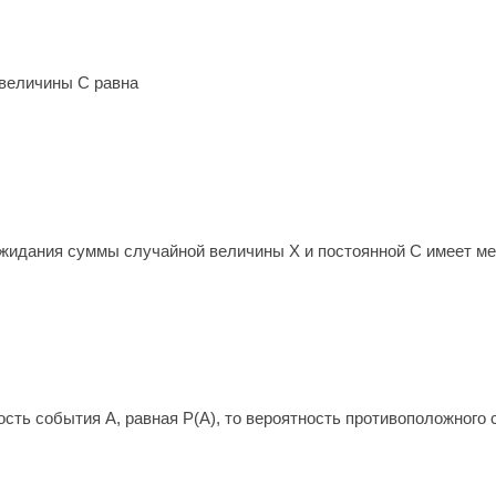
 величины C равна
жидания суммы случайной величины Х и постоянной С имеет ме
ость события А, равная Р(А), то вероятность противоположного 