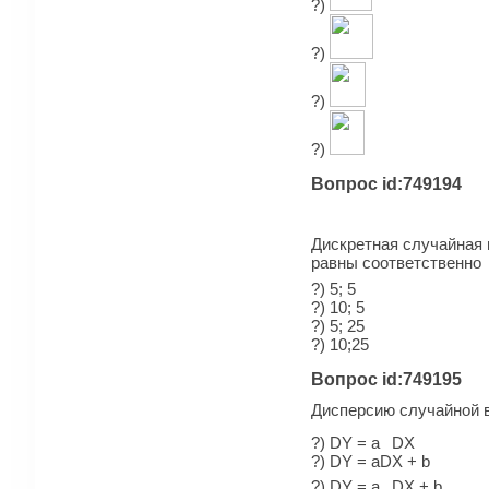
?)
?)
?)
?)
Вопрос id:749194
Дискретная случайная
равны соответственно
?) 5; 5
?) 10; 5
?) 5; 25
?) 10;25
Вопрос id:749195
Дисперсию случайной в
?) DY = a
DX
?) DY = aDX + b
?) DY = a
DX + b