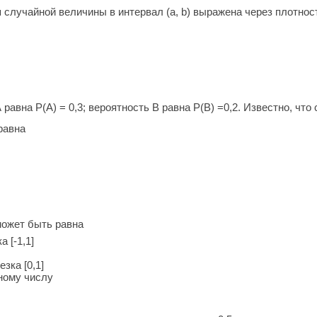
 случайной величины в интервал (a, b) выражена через плотн
равна Р(А) = 0,3; вероятность В равна Р(В) =0,2. Известно, что
равна
может быть равна
 [-1,1]
зка [0,1]
ному числу