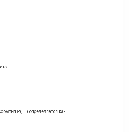
сто
события Р(
) определяется как