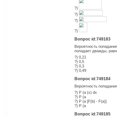
?)
?)
?)
?)
Вопрос id:749183
Вероятность попадания 
попадает дважды, рав
?) 0,21
?) 0,5
?) 0,3
?) 0,49
Вопрос id:749184
Вероятность попадания
?) P (a (x) dx
?) P (a
?) P (a [F(b) - F(a)]
?) P (a
Вопрос id:749185