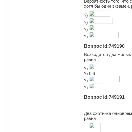
Вероятность того, что 
хотя бы один экзамен, 
?)
?)
?)
?)
Вопрос id:749190
Возводятся два жилых д
равна
?)
?) 0,6
?)
?)
Вопрос id:749191
Два охотника одноврем
равна