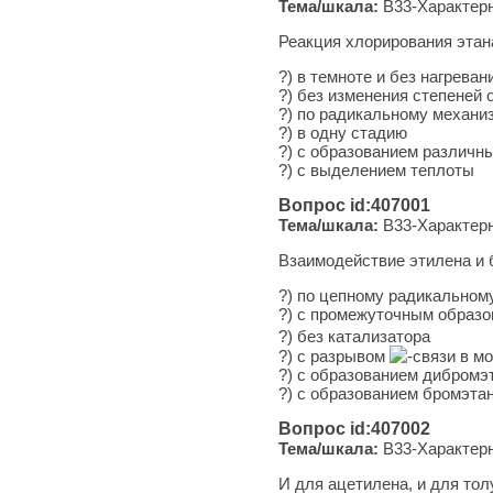
Тема/шкала:
B33-Характерн
Реакция хлорирования этан
?) в темноте и без нагреван
?) без изменения степеней 
?) по радикальному механи
?) в одну стадию
?) с образованием различн
?) с выделением теплоты
Вопрос id:407001
Тема/шкала:
B33-Характерн
Взаимодействие этилена и 
?) по цепному радикальном
?) с промежуточным образ
?) без катализатора
?) с разрывом
-связи в м
?) с образованием дибромэ
?) с образованием бромэта
Вопрос id:407002
Тема/шкала:
B33-Характерн
И для ацетилена, и для тол