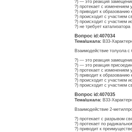
?) — это ре­ак­ция замещени
?) про­те­ка­ет с из­ме­не­ни­ем
?) при­во­дит к об­ра­зо­ва­
?) про­ис­хо­дит с уча­сти­ем
?) про­ис­хо­дит с уча­сти­ем 
?) не тре­бу­ет катализатора
Вопрос id:407034
Тема/шкала:
B33-Характерн
Взаимодействие толуола с 
?) — это ре­ак­ция замещени
?) — это ре­ак­ция присоеди
?) про­те­ка­ет с из­ме­не­ни­
?) при­во­дит к об­ра­зо­ва
?) про­ис­хо­дит с уча­сти­ем 
?) про­ис­хо­дит с уча­сти­е
Вопрос id:407035
Тема/шкала:
B33-Характерн
Взаимодействие 2-метилпро
?) протекает с разрывом св
?) протекает по радикальн
?) приводит к преимуществ