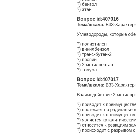
?) бензол
?) этан
Вопрос id:407016
Тема/шкала:
B33-Характерн
Углеводороды, которые обе
?) полиэтилен
?) винилбензол
?) транс-бутен-2
?) пропин
?) 2-метилпентан
?) толуол
Вопрос id:407017
Тема/шкала:
B33-Характерн
Взаимодействие 2-метилпро
?) приводит к преимуществ
?) протекает по радикальн
?) приводит к преимуществ
?) является каталитически
?) относится к реакциям з
?) происходит с разрывом 