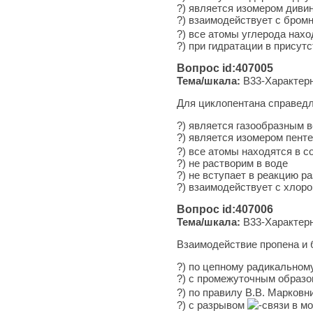
?) является изомером диви
?) взаимодействует с бром
?) все атомы углерода нах
?) при гидратации в присутс
Вопрос id:407005
Тема/шкала:
B33-Характерн
Для циклопентана справед
?) является газообразным 
?) является изомером пенте
?) все атомы находятся в с
?) не растворим в воде
?) не вступает в реакцию р
?) взаимодействует с хлор
Вопрос id:407006
Тема/шкала:
B33-Характерн
Взаимодействие пропена и 
?) по цепному радикальном
?) с промежуточным образ
?) по правилу В.В. Марковн
?) с разрывом
-связи в м