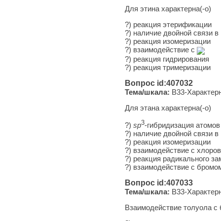
Для этина характерна(-о)
?) ре­ак­ция этерификации
?) на­ли­чие двой­ной связи 
?) ре­ак­ция изомеризации
?) вза­и­мо­дей­ствие с
?) ре­ак­ция гидрирования
?) ре­ак­ция тримеризации
Вопрос id:407032
Тема/шкала:
B33-Характерн
Для этана характерна(-о)
3
?)
sp
-гибридизация ато­мов
?) на­ли­чие двой­ной связи 
?) ре­ак­ция изомеризации
?) вза­и­мо­дей­ствие с хлор
?) ре­ак­ция ра­ди­каль­но­го 
?) вза­и­мо­дей­ствие с бромо
Вопрос id:407033
Тема/шкала:
B33-Характерн
Взаимодействие толуола с 