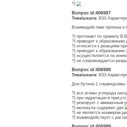
?)
Вопрос id:406987
Тема/шкала:
B33-Характерн
Взаимодействие пропена и
?) протекает по правилу В.
?) приводит к образованию
?) относится к реакциям пр
?) приводит к образованию
?) осуществляется по ионн
?) не сопровождается раз
Вопрос id:406988
Тема/шкала:
B33-Характерн
Для бутина-1 справедливы 
?) все атомы уг­ле­ро­да нах
?) при гид­ра­та­ции в при­сут
?) реагирует с ам­ми­ач­ным 
?) молекула со­дер­жит две
?) не яв­ля­ет­ся изомером д
?) взаимодействует с рас­тв
Вопрос id:406989