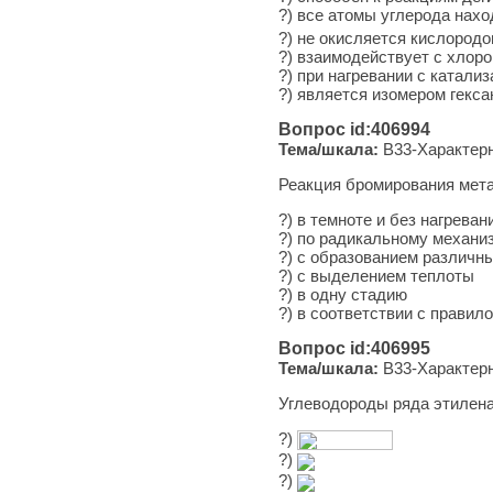
?) все атомы углерода нах
?) не окисляется кислород
?) взаимодействует с хлор
?) при нагревании с катали
?) является изомером гекса
Вопрос id:406994
Тема/шкала:
B33-Характерн
Реакция бромирования мета
?) в темноте и без нагреван
?) по радикальному механи
?) с образованием различ
?) с выделением теплоты
?) в одну стадию
?) в соответствии с правил
Вопрос id:406995
Тема/шкала:
B33-Характерн
Углеводороды ряда этилена
?)
?)
?)