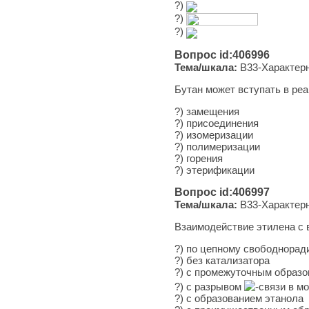
?)
?)
?)
Вопрос id:406996
Тема/шкала:
B33-Характерн
Бутан может вступать в ре
?) замещения
?) присоединения
?) изомеризации
?) полимеризации
?) горения
?) этерификации
Вопрос id:406997
Тема/шкала:
B33-Характерн
Взаимодействие этилена с 
?) по цепному свободнора
?) без катализатора
?) с промежуточным образ
?) с разрывом
-связи в м
?) с образованием этанола