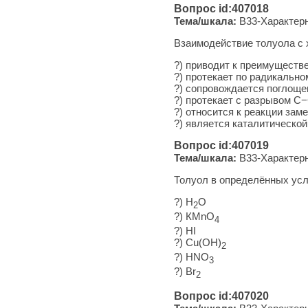
Вопрос id:407018
Тема/шкала:
B33-Характерн
Взаимодействие толуола с 
?) приводит к преимуществ
?) протекает по радикальн
?) сопровождается поглоще
?) протекает с разрывом С−
?) относится к реакции зам
?) является каталитической
Вопрос id:407019
Тема/шкала:
B33-Характерн
Толуол в определённых усл
?) Н
O
2
?) КМnO
4
?) HI
?) Сu(ОН)
2
?) HNO
3
?) Вr
2
Вопрос id:407020