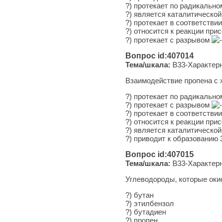
?) протекает по радикальн
?) является каталитической
?) протекает в соответстви
?) относится к реакции при
?) протекает с разрывом
Вопрос id:407014
Тема/шкала:
B33-Характерн
Взаимодействие пропена с 
?) протекает по ра­ди­каль­н
?) протекает с раз­ры­вом
?) протекает в со­от­вет­ств
?) относится к ре­ак­ции пр
?) является ка­та­ли­ти­че­ск
?) приводит к об­ра­зо­ва­ни
Вопрос id:407015
Тема/шкала:
B33-Характерн
Углеводороды, которые оки
?) бутан
?) этилбензол
?) бутадиен
?) пропен