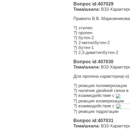
Вопрос id:407029
Тема/шкала:
B33-Характерн
Правило В.В. Марковникова
?) этилен
?) пропен
?) бутен-2
?) 2-метилбутен-2
?) бутен-1
?) 2,3-диметилбутен-2
Вопрос id:407030
Тема/шкала:
B33-Характерн
Для пропена характерна(-о)
?) ре­ак­ция полимеризации
?) на­ли­чие двой­ной связи 
?) вза­и­мо­дей­ствие с
?) ре­ак­ция изомеризации
?) вза­и­мо­дей­ствие с
?) ре­ак­ция гидратации
Вопрос id:407031
Тема/шкала:
B33-Характерн