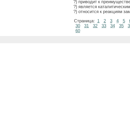
?) приводит к преимуществ
?) является каталитически
?) относится к реакциям з
Страница:
1
2
3
4
5
30
31
32
33
34
35
3
60