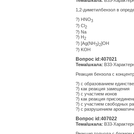
Тема/шкала:
B33-Характерн
1,2-диметилбензол в опред
?) HNO
3
?) Cl
2
?) Na
?) Н
2
?) [Ag(NH
)
]OH
3
2
?) KOH
Вопрос id:407021
Тема/шкала:
B33-Характерн
Реакция бензола с концент
?) с об­ра­зо­ва­ни­ем един­с
?) как ре­ак­ция замещения
?) с уча­сти­ем ионов
?) как ре­ак­ция присоединен
?) с уча­сти­ем сво­бод­ных 
?) с раз­ру­ше­ни­ем аро­ма­ти
Вопрос id:407022
Тема/шкала:
B33-Характерн
Реакция толуола с бромом в