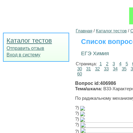
Главная
/
Каталог тестов
/
О
Каталог тестов
Список вопрос
Отправить отзыв
ЕГЭ Химия
Вход в систему
Страница:
1
2
3
4
5
30
31
32
33
34
35
3
60
Вопрос id:406986
Тема/шкала:
B33-Характерн
По радикальному механизм
?)
?)
?)
?)
?)