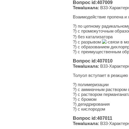
Вопрос id:407009
Тема/шкала:
B33-Характерн
Взаимодействие пропена и 
?) по цепному радикальном
?) с промежуточным образ
?) без катализатора
?) с разрывом
-связи в м
?) с образованием дихлорп
?) с преимущественным об
Вопрос id:407010
Тема/шкала:
B33-Характерн
Толуол вступает в реакцию
?) полимеризации
?) с аммиачным раствором 
?) с раствором перманганат
?) с бромом
?) дегидрирования
?) с кислородом
Вопрос id:407011
Тема/шкала:
B33-Характерн