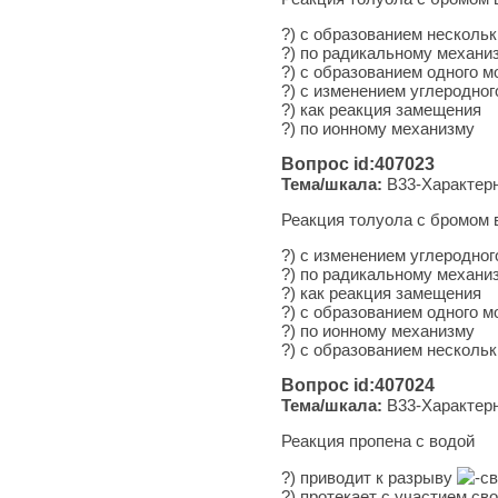
?) с об­ра­зо­ва­ни­ем не­ск
?) по ра­ди­каль­но­му механи
?) с об­ра­зо­ва­ни­ем од­но­
?) с из­ме­не­ни­ем уг­ле­род­но
?) как ре­ак­ция замещения
?) по ион­но­му механизму
Вопрос id:407023
Тема/шкала:
B33-Характерн
Реакция толуола с бромом в
?) с из­ме­не­ни­ем уг­ле­род­но
?) по ра­ди­каль­но­му механи
?) как ре­ак­ция замещения
?) с об­ра­зо­ва­ни­ем од­но­
?) по ион­но­му механизму
?) с об­ра­зо­ва­ни­ем не­ск
Вопрос id:407024
Тема/шкала:
B33-Характерн
Реакция пропена с водой
?) при­во­дит к раз­ры­ву
-с
?) про­те­ка­ет с уча­сти­ем с