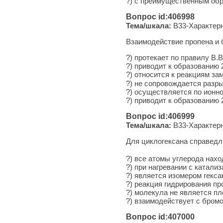
?) с преимущественным об
Вопрос id:406998
Тема/шкала:
B33-Характерн
Взаимодействие пропена и
?) протекает по правилу В.
?) приводит к образованию
?) относится к реакциям з
?) не сопровождается раз
?) осуществляется по ионн
?) приводит к образованию
Вопрос id:406999
Тема/шкала:
B33-Характерн
Для циклогексана справедл
?) все атомы углерода нахо
?) при нагревании с катали
?) является изомером гекса
?) реакция гидрирования пр
?) молекула не является пл
?) взаимодействует с бром
Вопрос id:407000