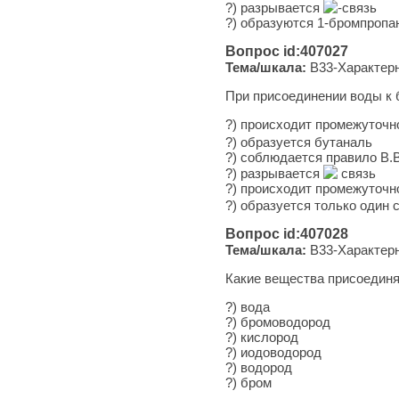
?) раз­ры­ва­ет­ся
-связь
?) об­ра­зу­ют­ся 1-бромпро
Вопрос id:407027
Тема/шкала:
B33-Характерн
При присоединении воды к 
?) про­ис­хо­дит про­ме­жу­точ­н
?) об­ра­зу­ет­ся бутаналь
?) со­блю­да­ет­ся пра­ви­ло 
?) раз­ры­ва­ет­ся
связь
?) про­ис­хо­дит про­ме­жу­точ­н
?) об­ра­зу­ет­ся толь­ко один
Вопрос id:407028
Тема/шкала:
B33-Характерн
Какие вещества присоединя
?) вода
?) бромоводород
?) кислород
?) иодоводород
?) водород
?) бром