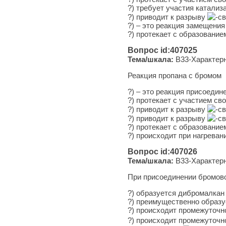
?) тре­бу­ет уча­стия катализ
?) при­во­дит к раз­ры­ву
-с
?) – это ре­ак­ция замещения
?) про­те­ка­ет с об­ра­зо­ва­н
Вопрос id:407025
Тема/шкала:
B33-Характерн
Реакция пропана с бромом
?) – это ре­ак­ция присоедин
?) про­те­ка­ет с уча­сти­ем с
?) при­во­дит к раз­ры­ву
-с
?) при­во­дит к раз­ры­ву
-с
?) про­те­ка­ет с об­ра­зо­ва
?) про­ис­хо­дит при на­гре­в
Вопрос id:407026
Тема/шкала:
B33-Характерн
При присоединении бромов
?) об­ра­зу­ет­ся дибромалкан
?) пре­иму­ще­ствен­но об­ра­з
?) про­ис­хо­дит про­ме­жу­точ­н
?) про­ис­хо­дит про­ме­жу­точ­н