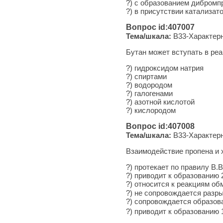
?) с образованием дибромп
?) в присутствии катализат
Вопрос id:407007
Тема/шкала:
B33-Характерн
Бутан может вступать в реа
?) гидроксидом натрия
?) спиртами
?) водородом
?) галогенами
?) азотной кислотой
?) кислородом
Вопрос id:407008
Тема/шкала:
B33-Характерн
Взаимодействие пропена и
?) протекает по правилу В.
?) приводит к образованию
?) относится к реакциям об
?) не сопровождается раз
?) сопровождается образо
?) приводит к образованию 