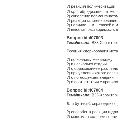
?) реакция полимеризации
2
?)
sp
-гибридизация атомов
?) окисление перманганато
?) реакция галогенирования
?) наличие
- и
-связей в 
?) высокая растворимость в
Вопрос id:407003
Тема/шкала:
B33-Характерн
Реакция хлорирования мета
?) по ионному механизму
?) в несколько стадий
?) с образованием различн
?) при условии яркого осве
?) с поглощением энергии
?) в соответствии с правил
Вопрос id:407004
Тема/шкала:
B33-Характерн
Для бутина-1 справедливы 
?) способен к реакции гидр
?) молекула содержит одну