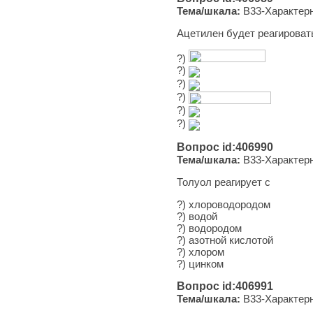
Тема/шкала:
B33-Характерн
Ацетилен будет реагировать
?)
?)
?)
?)
?)
?)
Вопрос id:406990
Тема/шкала:
B33-Характерн
Толуол реагирует с
?) хлороводородом
?) водой
?) водородом
?) азотной кислотой
?) хлором
?) цинком
Вопрос id:406991
Тема/шкала:
B33-Характерн