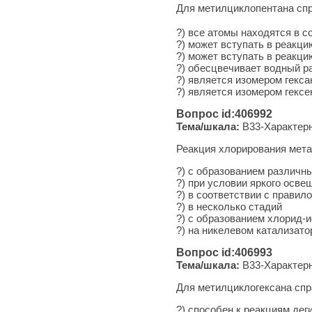
Для метилциклопентана сп
?) все атомы находятся в с
?) может вступать в реакц
?) может вступать в реакци
?) обесцвечивает водный р
?) является изомером гекса
?) является изомером гексе
Вопрос id:406992
Тема/шкала:
B33-Характерн
Реакция хлорирования мета
?) с образованием различн
?) при условии яркого осве
?) в соответствии с правил
?) в несколько стадий
?) с образованием хлорид-
?) на никелевом катализато
Вопрос id:406993
Тема/шкала:
B33-Характерн
Для метилциклогексана сп
?) способен к реакциям де