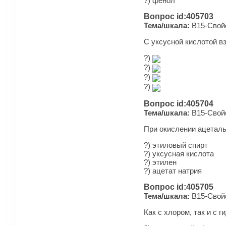
?) фенол
Вопрос id:405703
Тема/шкала:
B15-Свойс
С уксусной кислотой в
?)
?)
?)
?)
Вопрос id:405704
Тема/шкала:
B15-Свойс
При окислении ацеталь
?) этиловый спирт
?) уксусная кислота
?) этилен
?) ацетат натрия
Вопрос id:405705
Тема/шкала:
B15-Свойс
Как с хлором, так и с 