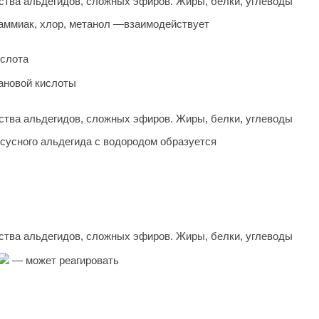
тва альдегидов, сложных эфиров. Жиры, белки, углеводы
аммиак, хлор, метанол —взаимодействует
ислота
ановой кислоты
тва альдегидов, сложных эфиров. Жиры, белки, углеводы
сусного альдегида с водородом образуется
тва альдегидов, сложных эфиров. Жиры, белки, углеводы
— может реагировать