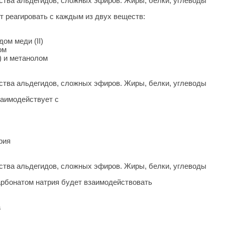
тва альдегидов, сложных эфиров. Жиры, белки, углеводы
т реагировать с каждым из двух веществ:
дом меди (II)
ом
I) и метанолом
тва альдегидов, сложных эфиров. Жиры, белки, углеводы
заимодействует с
рия
тва альдегидов, сложных эфиров. Жиры, белки, углеводы
карбонатом натрия будет взаимодействовать
а