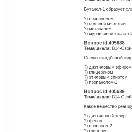
Бутанол-1 образует сл
?) пропанолом
?) соляной кислотой
?) метаналем
?) муравьиной кислото
Вопрос id:405688
Тема/шкала:
B14-Свойс
Свежеосаждённый гидро
?) диэтиловым эфиром
?) глицерином
?) этиловым спиртом
?) пропанолом-1
Вопрос id:405689
Тема/шкала:
B14-Свойс
Какое вещество реагиру
?) ди­эти­ло­вый эфир
?) фенол
?) пропанол-2
?) глицерин