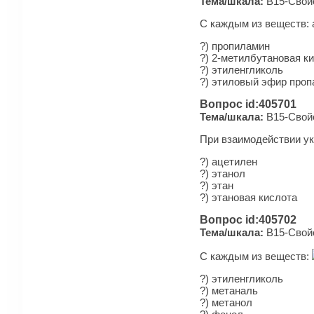
Тема/шкала:
B15-Свойс
С каждым из веществ: 
?) пропиламин
?) 2-метилбутановая к
?) этиленгликоль
?) этиловый эфир проп
Вопрос id:405701
Тема/шкала:
B15-Свойс
При взаимодействии ук
?) ацетилен
?) этанол
?) этан
?) этановая кислота
Вопрос id:405702
Тема/шкала:
B15-Свойс
С каждым из веществ:
?) этиленгликоль
?) метаналь
?) метанол