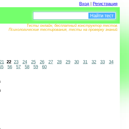
Вход
|
Регистрация
Найти тест
Тесты онлайн, бесплатный конструктор тестов.
Психологические тестирования, тесты на проверку знаний.
21
22
23
24
25
26
27
28
29
30
31
32
33
34
55
56
57
58
59
60
а
я
а