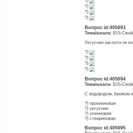
?)
?)
?)
?)
Вопрос id:405693
Тема/шкала:
B15-Свойс
Уксусная кислота не в
?)
?)
?)
?)
Вопрос id:405694
Тема/шкала:
B15-Свойс
С водородом, бромом и
?) пропионовая
?) уксусная
?) олеиновая
?) стеариновая
Вопрос id:405695