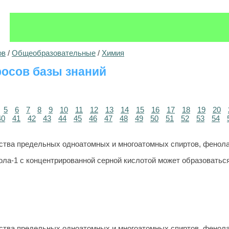
ов
/
Общеобразовательные
/
Химия
осов базы знаний
5
6
7
8
9
10
11
12
13
14
15
16
17
18
19
20
40
41
42
43
44
45
46
47
48
49
50
51
52
53
54
тва предельных одноатомных и многоатомных спиртов, фенол
ола-1 с концентрированной серной кислотой может образоватьс
тва предельных одноатомных и многоатомных спиртов, фенол