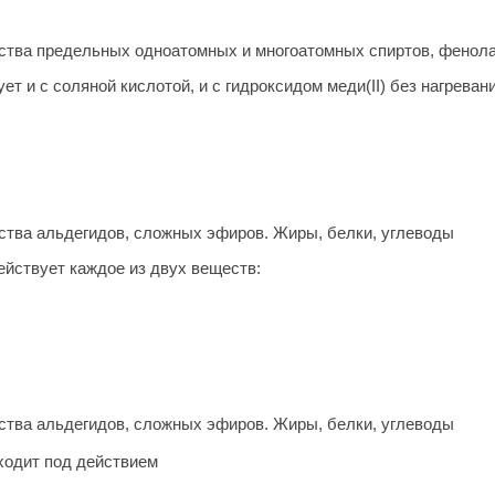
тва предельных одноатомных и многоатомных спиртов, фенол
ет и с соляной кислотой, и с гидроксидом меди(II) без нагреван
тва альдегидов, сложных эфиров. Жиры, белки, углеводы
йствует каждое из двух веществ:
тва альдегидов, сложных эфиров. Жиры, белки, углеводы
одит под действием