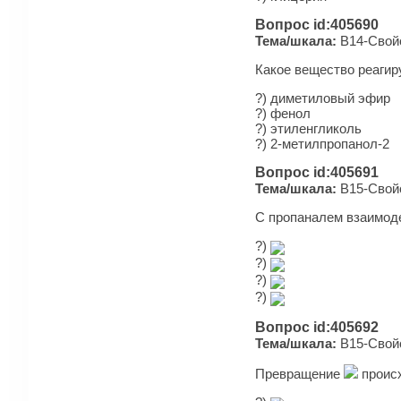
Вопрос id:405690
Тема/шкала:
B14-Свойс
Какое вещество реагиру
?) ди­ме­ти­ло­вый эфир
?) фенол
?) этиленгликоль
?) 2-метилпропанол-2
Вопрос id:405691
Тема/шкала:
B15-Свойс
С пропаналем взаимоде
?)
?)
?)
?)
Вопрос id:405692
Тема/шкала:
B15-Свойс
Превращение
происх