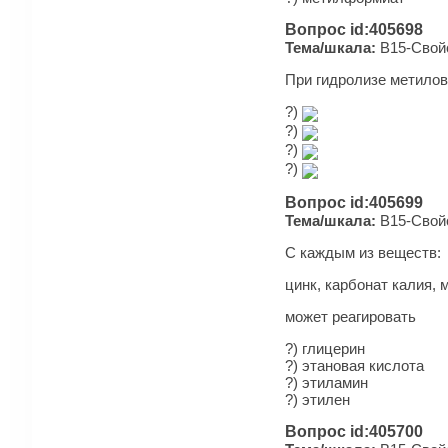
Вопрос id:405698
Тема/шкала:
B15-Свойс
При гидролизе метилов
?)
?)
?)
?)
Вопрос id:405699
Тема/шкала:
B15-Свойс
С каждым из веществ:
цинк, карбонат калия,
может реагировать
?) глицерин
?) этановая кислота
?) этиламин
?) этилен
Вопрос id:405700