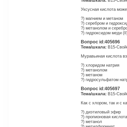
Тема/шкала:
B15-Свойс
Уксусная кислота може
?) магнием и метаном
?) серебром и гидрокси
?) метанолом и серебр
?) гидроксидом меди (I
Вопрос id:405696
Тема/шкала:
B15-Свойс
Муравьиная кислота в
?) хлоридом натрия
?) метанолом
?) метаном
?) гидросульфатом нат
Вопрос id:405697
Тема/шкала:
B15-Свойс
Как с хлором, так и с 
?) диэтиловый эфир
?) пропионовая кислот
?) метанол
?) метилформиат