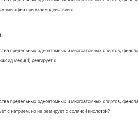
ожный эфир при взаимодействии с
й
тва предельных одноатомных и многоатомных спиртов, фенол
ксид меди(II) реагирует с
тва предельных одноатомных и многоатомных спиртов, фенол
ет с натрием, но не реагирует с соляной кислотой?