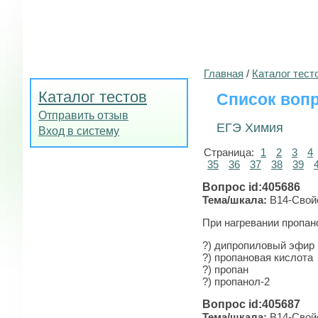
Главная
/
Каталог тест
Каталог тестов
Список вопр
Отправить отзыв
ЕГЭ Химия
Вход в систему
Страница:
1
2
3
4
35
36
37
38
39
Вопрос id:405686
Тема/шкала:
B14-Свойс
При нагревании пропан
?) дипропиловый эфир
?) пропановая кислота
?) пропан
?) пропанол-2
Вопрос id:405687
Тема/шкала:
B14-Свойс