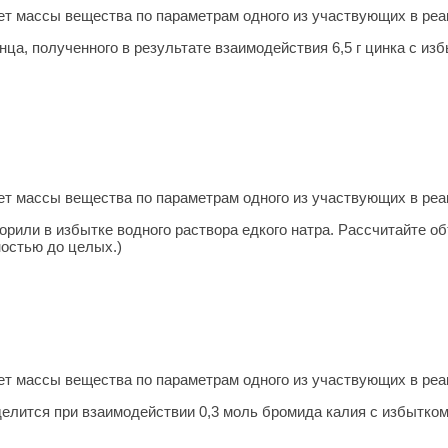
т массы ве­ще­ства по па­ра­мет­рам одного из участ­ву­ю­щих в ре­
ца, полученного в результате взаимодействия 6,5 г цинка с из
т массы ве­ще­ства по па­ра­мет­рам одного из участ­ву­ю­щих в ре­
орили в избытке водного раствора едкого натра. Рассчитайте объ
ностью до целых.)
т массы ве­ще­ства по па­ра­мет­рам одного из участ­ву­ю­щих в ре­
елится при взаимодействии 0,3 моль бромида калия с избытком