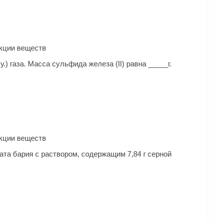
ак­ции веществ
.) газа. Масса сульфида железа (II) равна _____г.
ак­ции веществ
та бария с раствором, содержащим 7,84 г серной