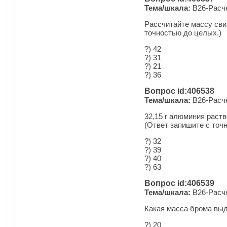
Тема/шкала:
B26-Рас­че
Рассчитайте массу свин
точностью до целых.)
?) 42
?) 31
?) 21
?) 36
Вопрос id:406538
Тема/шкала:
B26-Рас­че
32,15 г алюминия раств
(Ответ запишите с точ
?) 32
?) 39
?) 40
?) 63
Вопрос id:406539
Тема/шкала:
B26-Рас­че
Какая масса брома выд
?) 20