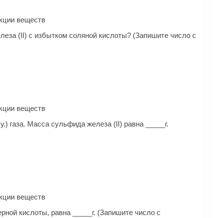
ак­ции веществ
леза (II) с избытком соляной кислоты? (Запишите число с
ак­ции веществ
.) газа. Масса сульфида железа (II) равна _____г.
ак­ции веществ
ерной кислоты, равна _____г. (Запишите число с