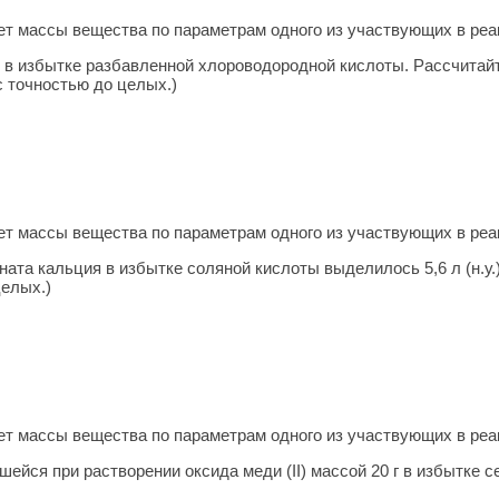
т массы ве­ще­ства по па­ра­мет­рам одного из участ­ву­ю­щих в ре­
и в избытке разбавленной хлороводородной кислоты. Рассчитайт
с точностью до целых.)
т массы ве­ще­ства по па­ра­мет­рам одного из участ­ву­ю­щих в ре­
ата кальция в избытке соляной кислоты выделилось 5,6 л (н.у.)
целых.)
т массы ве­ще­ства по па­ра­мет­рам одного из участ­ву­ю­щих в ре­
ейся при растворении оксида меди (II) массой 20 г в избытке с