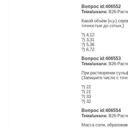
Вопрос id:406552
Тема/шкала:
B26-Рас­че
Какой объём (н.у.) се
точностью до сотых.)
?) 4,12
?) 3,31
?) 5,36
?) 6,72
Вопрос id:406553
Тема/шкала:
B26-Рас­че
При растворении сульфи
(Запишите число с точ
?) 22
?) 21
?) 33
?) 32
Вопрос id:406554
Тема/шкала:
B26-Рас­че
Масса соли, образовавш