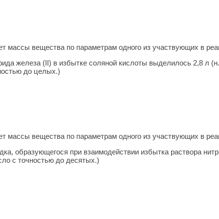
т массы ве­ще­ства по па­ра­мет­рам одного из участ­ву­ю­щих в ре­
да железа (II) в избытке соляной кислоты выделилось 2,8 л (н.у
ностью до целых.)
т массы ве­ще­ства по па­ра­мет­рам одного из участ­ву­ю­щих в ре­
дка, образующегося при взаимодействии избытка раствора нитра
сло с точностью до десятых.)