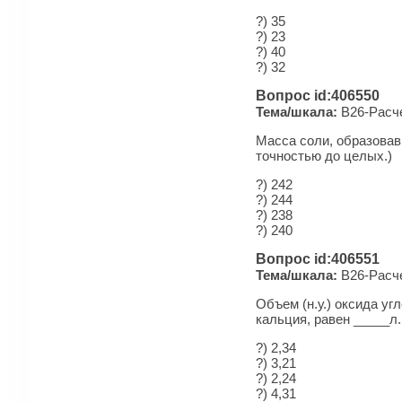
?) 35
?) 23
?) 40
?) 32
Вопрос id:406550
Тема/шкала:
B26-Рас­че
Масса соли, образовавш
точностью до целых.)
?) 242
?) 244
?) 238
?) 240
Вопрос id:406551
Тема/шкала:
B26-Рас­че
Объем (н.у.) оксида уг
кальция, равен _____л.
?) 2,34
?) 3,21
?) 2,24
?) 4,31