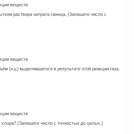
ак­ции веществ
бытком раствора нитрата свинца. (Запишите число с
ак­ции веществ
ём (н.у.) выделившегося в результате этой реакции газа.
ак­ции веществ
 хлора? (Запишите число с точностью до целых.)