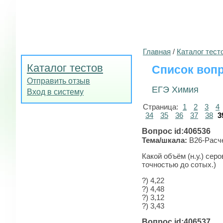
Главная
/
Каталог тест
Каталог тестов
Список вопр
Отправить отзыв
ЕГЭ Химия
Вход в систему
Страница:
1
2
3
4
34
35
36
37
38
3
Вопрос id:406536
Тема/шкала:
B26-Рас­че
Какой объём (н.у.) се
точностью до сотых.)
?) 4,22
?) 4,48
?) 3,12
?) 3,43
Вопрос id:406537