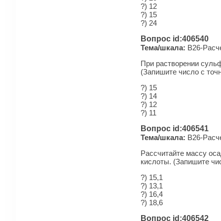
?) 12
?) 15
?) 24
Вопрос id:406540
Тема/шкала:
B26-Рас­че
При растворении сульфи
(Запишите число с точ
?) 15
?) 14
?) 12
?) 11
Вопрос id:406541
Тема/шкала:
B26-Рас­че
Рассчитайте массу оса
кислоты. (Запишите чи
?) 15,1
?) 13,1
?) 16,4
?) 18,6
Вопрос id:406542