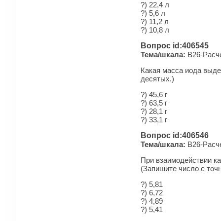
?) 22,4 л
?) 5,6 л
?) 11,2 л
?) 10,8 л
Вопрос id:406545
Тема/шкала:
B26-Рас­че
Какая масса иода выде
десятых.)
?) 45,6 г
?) 63,5 г
?) 28,1 г
?) 33,1 г
Вопрос id:406546
Тема/шкала:
B26-Рас­че
При взаимодействии ка
(Запишите число с точ
?) 5,81
?) 6,72
?) 4,89
?) 5,41