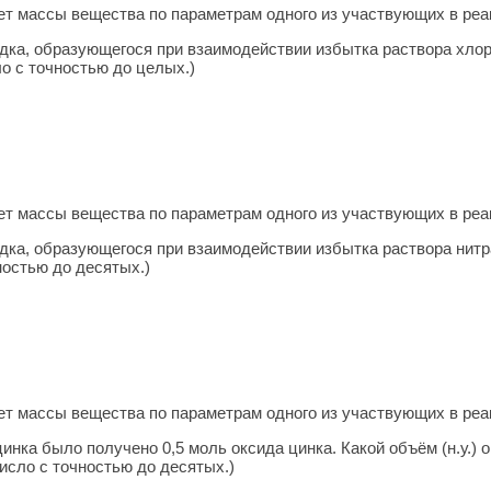
т массы ве­ще­ства по па­ра­мет­рам одного из участ­ву­ю­щих в ре­
дка, образующегося при взаимодействии избытка раствора хлор
ло с точностью до целых.)
т массы ве­ще­ства по па­ра­мет­рам одного из участ­ву­ю­щих в ре­
дка, образующегося при взаимодействии избытка раствора нитр
ностью до десятых.)
т массы ве­ще­ства по па­ра­мет­рам одного из участ­ву­ю­щих в ре­
нка было получено 0,5 моль оксида цинка. Какой объём (н.у.) о
исло с точностью до десятых.)