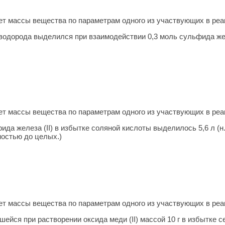
т массы ве­ще­ства по па­ра­мет­рам одного из участ­ву­ю­щих в ре­
роводорода выделился при взаимодействии 0,3 моль сульфида же
т массы ве­ще­ства по па­ра­мет­рам одного из участ­ву­ю­щих в ре­
да железа (II) в избытке соляной кислоты выделилось 5,6 л (н.у
ностью до целых.)
т массы ве­ще­ства по па­ра­мет­рам одного из участ­ву­ю­щих в ре­
ейся при растворении оксида меди (II) массой 10 г в избытке с