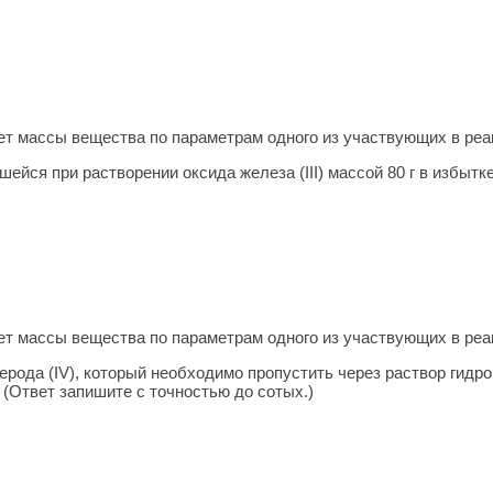
т массы ве­ще­ства по па­ра­мет­рам одного из участ­ву­ю­щих в ре­
ейся при растворении оксида железа (III) массой 80 г в избытке
т массы ве­ще­ства по па­ра­мет­рам одного из участ­ву­ю­щих в ре­
лерода (IV), который необходимо пропустить через раствор гидр
 (Ответ запишите с точностью до сотых.)