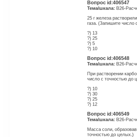
Вопрос id:406547
Тема/шкала:
B26-Рас­че
25 г железа растворил
газа. (Запишите число 
?) 13
?) 25
?) 5
?) 10
Вопрос id:406548
Тема/шкала:
B26-Рас­че
При растворении карбон
число с точностью до 
?) 10
?) 30
?) 25
?) 12
Вопрос id:406549
Тема/шкала:
B26-Рас­че
Масса соли, образовавш
точностью до целых.)