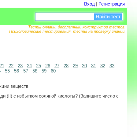
Вход
|
Регистрация
Найти тест
Тесты онлайн, бесплатный конструктор тестов.
Психологические тестирования, тесты на проверку знаний.
21
22
23
24
25
26
27
28
29
30
31
32
33
4
55
56
57
58
59
60
ак­ции веществ
ди (II) с избытком соляной кислоты? (Запишите число с