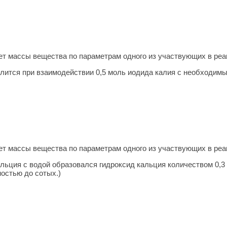
т массы ве­ще­ства по па­ра­мет­рам одного из участ­ву­ю­щих в ре­
лится при взаимодействии 0,5 моль иодида калия с необходимы
т массы ве­ще­ства по па­ра­мет­рам одного из участ­ву­ю­щих в ре­
льция с водой образовался гидроксид кальция количеством 0,3 
ностью до сотых.)