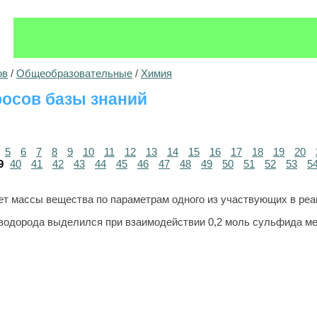
ов
/
Общеобразовательные
/
Химия
осов базы знаний
5
6
7
8
9
10
11
12
13
14
15
16
17
18
19
20
9
40
41
42
43
44
45
46
47
48
49
50
51
52
53
5
т массы ве­ще­ства по па­ра­мет­рам одного из участ­ву­ю­щих в ре­
роводорода выделился при взаимодействии 0,2 моль сульфида ме