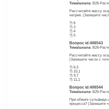
Тема/шкала:
B26-Рас­че
Рассчитайте массу оса
натрия. (Запишите чис
?) 6
?) 3
?) 4
?) 5
Вопрос id:406543
Тема/шкала:
B26-Рас­че
Рассчитайте массу оса
(Запишите число с точ
?) 8,3
?) 10,1
?) 9,7
?) 11,1
Вопрос id:406544
Тема/шкала:
B26-Рас­че
При обжиге сульфида ци
процесса? (Запишите ч