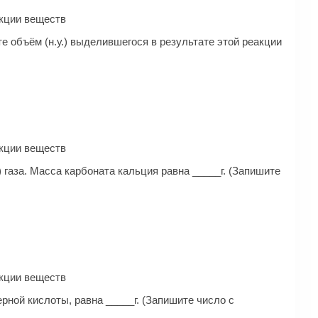
ак­ции веществ
е объём (н.у.) выделившегося в результате этой реакции
ак­ции веществ
 газа. Масса карбоната кальция равна _____г. (Запишите
ак­ции веществ
ерной кислоты, равна _____г. (Запишите число с