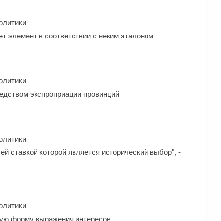
олитики
ает элемент в соответствии с неким эталоном
олитики
редством экспроприации провинций
олитики
й ставкой которой является исторический выбор", -
олитики
нную форму выражения интересов