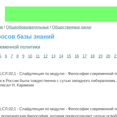
ов
/
Общеобразовательные
/
Общественные науки
осов базы знаний
еменной политики
5
6
7
8
9
10
11
12
13
14
15
16
17
18
19
20
2
1;СЛ.02;1 - Слайдлекция по модулю - Философия современной п
а в России была тождественна с сутью западного либерализма..
 писал Н. Карамзин
1;СЛ.02;1 - Слайдлекция по модулю - Философия современной п
и политическая философия, которая провозглашает целью осво