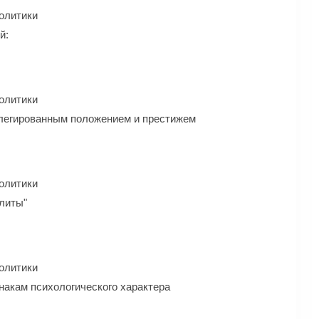
олитики
й:
олитики
илегированным положением и престижем
олитики
элиты"
олитики
накам психологического характера