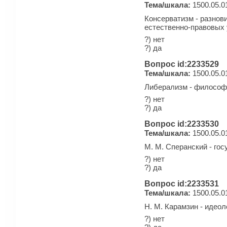
Тема/шкала:
1500.05.0
Консерватизм - разнов
естественно-правовых 
?) нет
?) да
Вопрос id:2233529
Тема/шкала:
1500.05.0
Либерализм - философс
?) нет
?) да
Вопрос id:2233530
Тема/шкала:
1500.05.0
М. М. Сперанский - го
?) нет
?) да
Вопрос id:2233531
Тема/шкала:
1500.05.0
Н. М. Карамзин - идео
?) нет