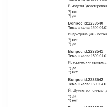
В модели "делегирован
?) нет
?) да
Вопрос id:2233540
Тема/шкала:
1500.04.0
Индоктринация - механ
?) нет
?) да
Вопрос id:2233541
Тема/шкала:
1500.04.0
Исторический прогресс
?) да
?) нет
Вопрос id:2233542
Тема/шкала:
1500.04.0
Й. Шумпетер понимал д
?) да
?) нет