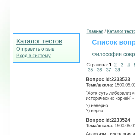
Главная
/
Каталог тест
Каталог тестов
Список вопр
Отправить отзыв
Философия совр
Вход в систему
Страница:
1
2
3
4
35
36
37
38
Вопрос id:2233523
Тема/шкала:
1500.05.0
"Хотя суть либерализм
исторических корней" -
?) неверно
?) верно
Вопрос id:2233524
Тема/шкала:
1500.05.0
Анархизм - идеология 