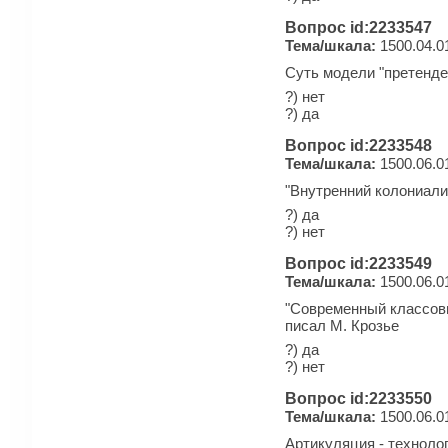
Вопрос id:2233547
Тема/шкала:
1500.04.0
Суть модели "претенден
?) нет
?) да
Вопрос id:2233548
Тема/шкала:
1500.06.0
"Внутренний колониали
?) да
?) нет
Вопрос id:2233549
Тема/шкала:
1500.06.0
"Современный классовы
писал М. Крозье
?) да
?) нет
Вопрос id:2233550
Тема/шкала:
1500.06.0
Артикуляция - техноло