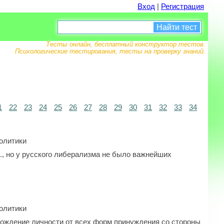
Вход
|
Регистрация
Найти тест
Тесты онлайн, бесплатный конструктор тестов.
Психологические тестирования, тесты на проверку знаний.
1
22
23
24
25
26
27
28
29
30
31
32
33
34
олитики
., но у русского либерализма не было важнейших
олитики
бождение личности от всех форм принуждения со стороны