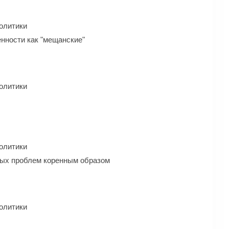
олитики
нности как "мещанские"
олитики
олитики
ных проблем коренным образом
олитики