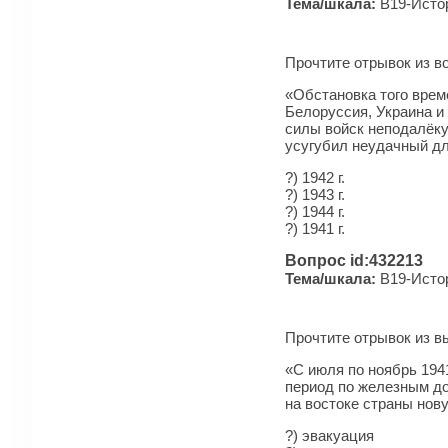
Тема/шкала:
B19-Истор
Прочтите отрывок из в
«Обстановка того врем
Белоруссия, Украина и
силы войск неподалёку
усугубил неудачный дл
?) 1942 г.
?) 1943 г.
?) 1944 г.
?) 1941 г.
Вопрос id:432213
Тема/шкала:
B19-Истор
Прочтите отрывок из вы
«С июля по ноябрь 194
период по железным до
на востоке страны нов
?) эвакуация