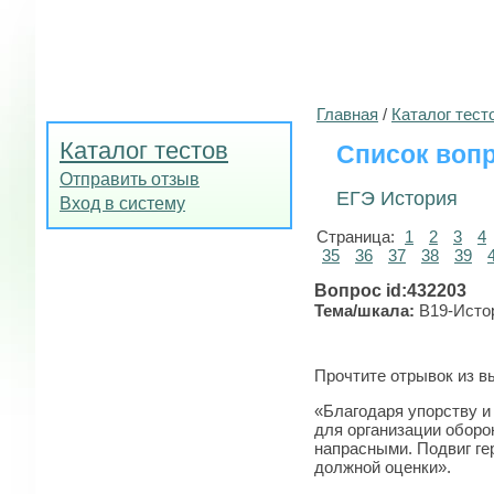
Главная
/
Каталог тест
Каталог тестов
Список вопр
Отправить отзыв
ЕГЭ История
Вход в систему
Страница:
1
2
3
4
35
36
37
38
39
Вопрос id:432203
Тема/шкала:
B19-Истор
Прочтите отрывок из в
«Благодаря упорству и
для организации оборо
напрасными. Подвиг ге
должной оценки».