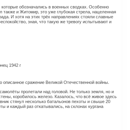
, которые обозначались в военных сводках. Особенно
л также и Житомир, это уже глубокая стрела, нацеленная
рада. И хотя на этих трёх направлениях стояли славные
спокойство, зная, что такую же тревогу испытывают и
нец 1942 г
ло описанное сражение Великой Отечественной войны.
самолёты пролетали над головой. Не только земля, но и
тены, коробилось железо. Казалось, что всё живое здесь
ивник стянул несколько батальонов пехоты и свыше 20
ты и каждый раз откатывались, на склонах кургана