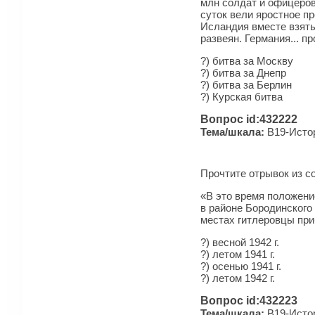
млн солдат и офицеров,
суток вели яростное п
Исландия вместе взяты
развеян. Германия... 
?) битва за Москву
?) битва за Днепр
?) битва за Берлин
?) Курская битва
Вопрос id:432222
Тема/шкала:
B19-Истор
Прочтите отрывок из с
«В это время положени
в районе Бородинского 
местах гитлеровцы при
?) весной 1942 г.
?) летом 1941 г.
?) осенью 1941 г.
?) летом 1942 г.
Вопрос id:432223
Тема/шкала:
B19-Истор