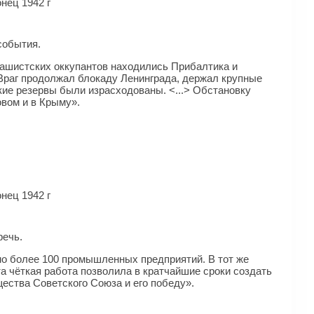
нец 1942 г
события.
фашистских оккупантов находились Прибалтика и
Враг продолжал блокаду Ленинграда, держал крупные
ие резервы были израсходованы. <...> Обстановку
вом и в Крыму».
нец 1942 г
речь.
ено более 100 промышленных предприятий. В тот же
та чёткая работа позволила в кратчайшие сроки создать
щества Советского Союза и его победу».