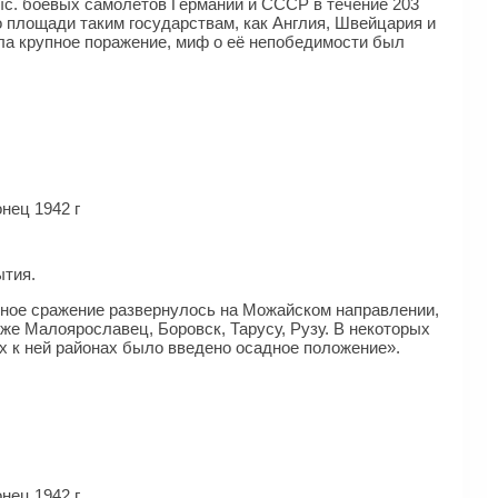
 тыс. боевых самолетов Германии и СССР в течение 203
 площади таким государствам, как Англия, Швейцария и
ла крупное поражение, миф о её непобедимости был
нец 1942 г
ытия.
итное сражение развернулось на Можайском направлении,
акже Малоярославец, Боровск, Тарусу, Рузу. В некоторых
х к ней районах было введено осадное положение».
нец 1942 г