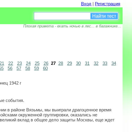
Вход
|
Регистрация
Найти тест
Плохая примета - ехать ночью в лес... в багажнике...
21
22
23
24
25
26
27
28
29
30
31
32
33
34
55
56
57
58
59
60
нец 1942 г
ные события.
ении в районе Вязьмы, мы выиграли драгоценное время
ойсками окруженной группировки, оказались не
 великий вклад в общее дело защиты Москвы, еще ждет