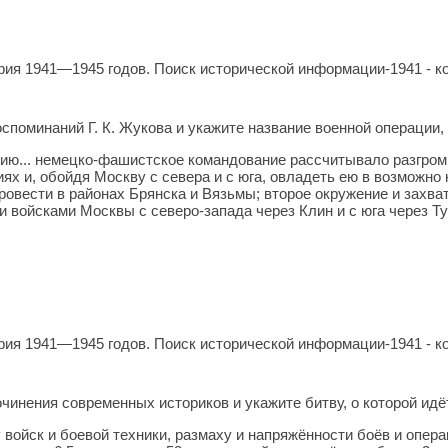
ия 1941—1945 годов. Поиск исторической информации-1941 - ко
споминаний Г. К. Жукова и укажите название военной операции, 
ю... немецко-фашистское командование рассчитывало разгроми
х и, обойдя Москву с севера и с юга, овладеть ею в возможно к
ровести в районах Брянска и Вязьмы; второе окружение и захв
 войсками Москвы с северо-запада через Клин и с юга через Ту
ия 1941—1945 годов. Поиск исторической информации-1941 - ко
чинения современных историков и укажите битву, о которой идё
у войск и боевой техники, размаху и напряжённости боёв и опе