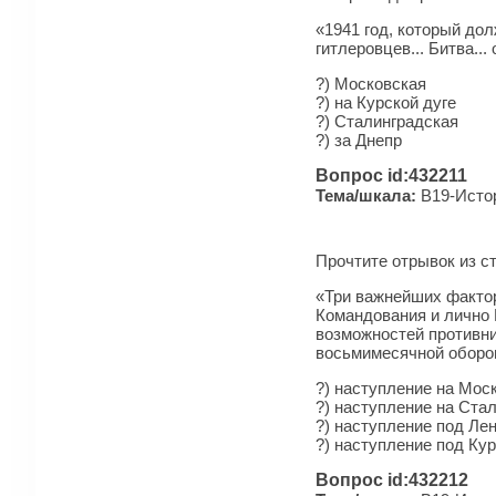
«1941 год, который до
гитлеровцев... Битва..
?) Московская
?) на Курской дуге
?) Сталинградская
?) за Днепр
Вопрос id:432211
Тема/шкала:
B19-Истор
Прочтите отрывок из ст
«Три важнейших фактор
Командования и лично 
возможностей противник
восьмимесячной оборон
?) наступление на Мос
?) наступление на Ста
?) наступление под Ле
?) наступление под Ку
Вопрос id:432212