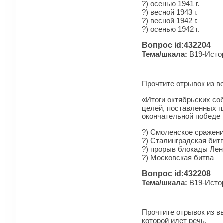
?) осенью 1941 г.
?) весной 1943 г.
?) весной 1942 г.
?) осенью 1942 г.
Вопрос id:432204
Тема/шкала:
B19-Истор
Прочтите отрывок из в
«Итоги октябрьских со
целей, поставленных п
окончательной победе
?) Смоленское сражен
?) Сталинградская бит
?) прорыв блокады Лен
?) Московская битва
Вопрос id:432208
Тема/шкала:
B19-Истор
Прочтите отрывок из в
которой идет речь.