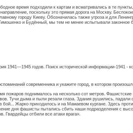
бодное время подходили к картам и всматривались в те пункты
направление, поскольку это прямая дорога на Москву. Беспокои
славному городу Киеву. Обозначилась также угроза и для Ленинг
мошенко и Будённый, мы тем не менее испытывали законное бе
ия 1941—1945 годов. Поиск исторической информации-1941 - ко
оспоминаний современника и укажите город, в котором произош
амя пожаров поднималось на несколько сот метров. Фашистские 
вов. Тучи дыма и пыли резали глаза. Здания рушились, падали с
 в бой... Жарко приходилось и на Мамаевом кургане. Здесь прот
ечение дня фашисты пытались сбить наши подразделения с высо
в. Гвардейцы отбили все атаки врага».