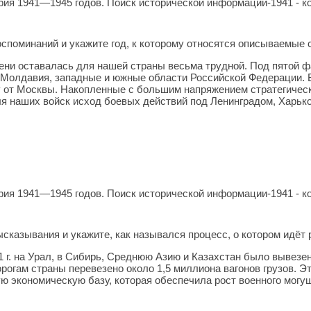
ия 1941—1945 годов. Поиск исторической информации-1941 - ко
оспоминаний и укажите год, к которому относятся описываемые 
ени оставалась для нашей страны весьма трудной. Под пятой 
 Молдавия, западные и южные области Российской Федерации. 
 от Москвы. Накопленные с большим напряжением стратегическ
я наших войск исход боевых действий под Ленинградом, Харько
ия 1941—1945 годов. Поиск исторической информации-1941 - ко
сказывания и укажите, как назывался процесс, о котором идёт 
1 г. на Урал, в Сибирь, Среднюю Азию и Казахстан было вывез
рогам страны перевезено около 1,5 миллиона вагонов грузов. Э
ую экономическую базу, которая обеспечила рост военного могу