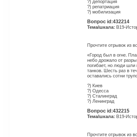
?) депортация
?) репатриация
?) мобилизация
Вопрос id:432214
Тема/шкала:
B19-Истор
Прочтите отрывок из в
«Город был в огне. Пл
небо дрожало от разры
погибает, но люди шли
танков. Шесть раз в т
оставались сотни трупо
?) Киев
?) Одесса
?) Сталинград
?) Ленинград
Вопрос id:432215
Тема/шкала:
B19-Истор
Прочтите отрывок из в