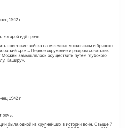
нец 1942 г
о которой идёт речь.
ть советские войска на вяземско-московском и брянско-
ороткий срок... Первое окружение и разгром советских
ат Москвы замышлялось осуществить путём глубокого
лу, Каширу».
нец 1942 г
т речь.
раций была одной из крупнейших в истории войн. Свыше 7