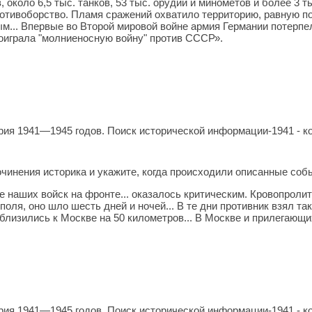
 около 6,5 тыс. танков, 53 тыс. орудий и миномётов и более 3
ротивоборство. Пламя сражений охватило территорию, равную по
м... Впервые во Второй мировой войне армия Германии потерпе
проиграла "молниеносную войну" против СССР».
ия 1941—1945 годов. Поиск исторической информации-1941 - ко
очинения историка и укажите, когда происходили описанные соб
е наших войск на фронте... оказалось критическим. Кровопрол
поля, оно шло шесть дней и ночей... В те дни противник взял т
близились к Москве на 50 километров... В Москве и прилегающи
ия 1941—1945 годов. Поиск исторической информации-1941 - ко