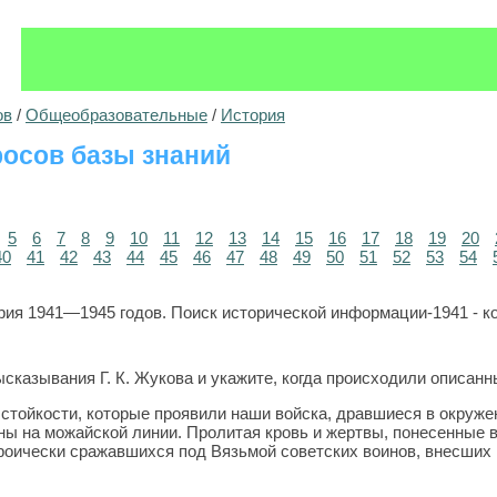
ов
/
Общеобразовательные
/
История
осов базы знаний
5
6
7
8
9
10
11
12
13
14
15
16
17
18
19
20
40
41
42
43
44
45
46
47
48
49
50
51
52
53
54
ия 1941—1945 годов. Поиск исторической информации-1941 - ко
ысказывания Г. К. Жукова и укажите, когда происходили описан
 стойкости, которые проявили наши войска, дравшиеся в окруж
ны на можайской линии. Пролитая кровь и жертвы, понесенные в
роически сражавшихся под Вязьмой советских воинов, внесших