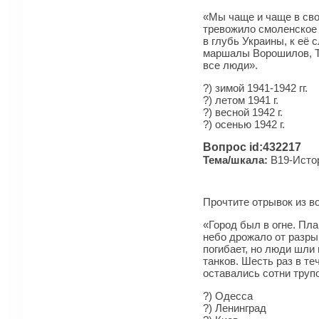
«Мы чаще и чаще в сво
тревожило смоленское 
в глубь Украины, к её 
маршалы Ворошилов, Ти
все люди».
?) зимой 1941-1942 гг.
?) летом 1941 г.
?) весной 1942 г.
?) осенью 1942 г.
Вопрос id:432217
Тема/шкала:
B19-Истор
Прочтите отрывок из в
«Город был в огне. Пл
небо дрожало от разры
погибает, но люди шли
танков. Шесть раз в т
оставались сотни трупо
?) Одесса
?) Ленинград