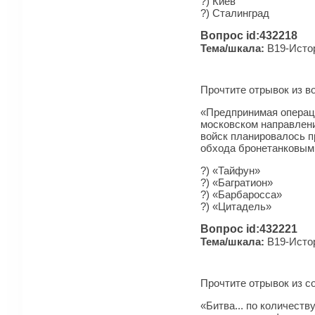
?) Киев
?) Сталинград
Вопрос id:432218
Тема/шкала:
B19-Истор
Прочтите отрывок из во
«Предпринимая операци
московском направления
войск планировалось п
обхода бронетанковыми
?) «Тайфун»
?) «Багратион»
?) «Барбаросса»
?) «Цитадель»
Вопрос id:432221
Тема/шкала:
B19-Истор
Прочтите отрывок из со
«Битва... по количеств