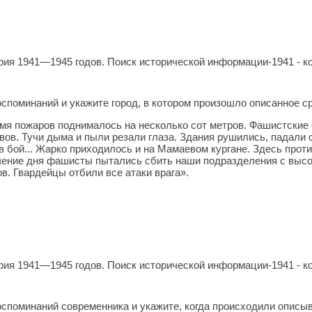
ия 1941—1945 годов. Поиск исторической информации-1941 - ко
оспоминаний и укажите город, в котором произошло описанное 
амя пожаров поднималось на несколько сот метров. Фашистские 
вов. Тучи дыма и пыли резали глаза. Здания рушились, падали с
 в бой... Жарко приходилось и на Мамаевом кургане. Здесь прот
ечение дня фашисты пытались сбить наши подразделения с высо
в. Гвардейцы отбили все атаки врага».
ия 1941—1945 годов. Поиск исторической информации-1941 - ко
оспоминаний современника и укажите, когда происходили описы