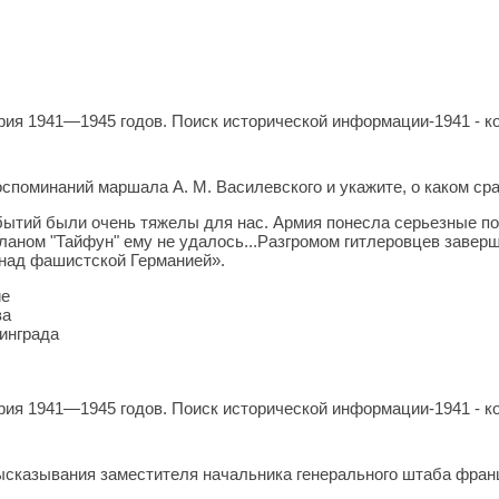
ия 1941—1945 годов. Поиск исторической информации-1941 - ко
оспоминаний маршала А. М. Василевского и укажите, о каком сра
бытий были очень тяжелы для нас. Армия понесла серьезные пот
ланом "Тайфун" ему не удалось...Разгромом гитлеровцев заверш
 над фашистской Германией».
ие
ва
инграда
ия 1941—1945 годов. Поиск исторической информации-1941 - ко
ысказывания заместителя начальника генерального штаба франц