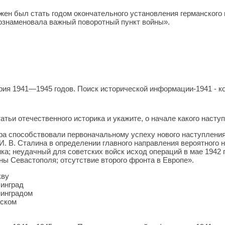
лжен был стать годом окончательного установления германског
. ознаменовала важный поворотный пункт войны».
ия 1941—1945 годов. Поиск исторической информации-1941 - ко
атьи отечественного историка и укажите, о начале какого насту
а способствовали первоначальному успеху нового наступления
И. В. Сталина в определении главного направления вероятного 
а; неудачный для советских войск исход операций в мае 1942 г
ы Севастополя; отсутствие второго фронта в Европе».
кву
линград
нинградом
рском