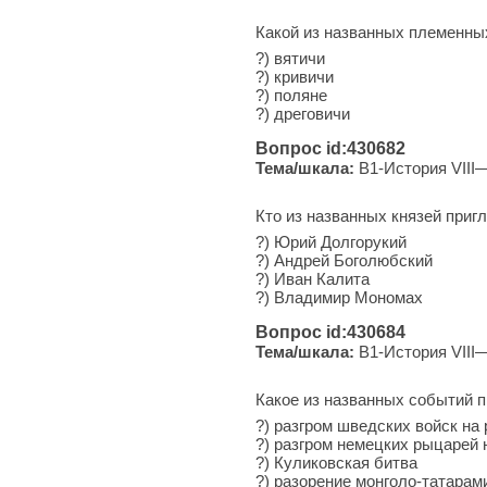
Какой из названных племенны
?) вятичи
?) кривичи
?) поляне
?) дреговичи
Вопрос id:430682
Тема/шкала:
B1-История VIII—
Кто из названных князей пригл
?) Юрий Долгорукий
?) Андрей Боголюбский
?) Иван Калита
?) Владимир Мономах
Вопрос id:430684
Тема/шкала:
B1-История VIII—
Какое из названных событий 
?) разгром шведских войск на
?) разгром немецких рыцарей 
?) Куликовская битва
?) разорение монголо-татарам