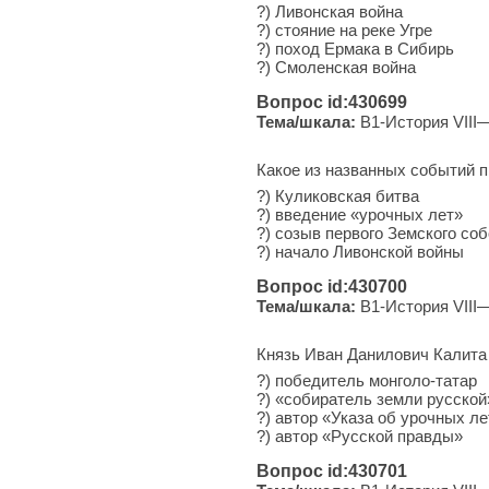
?) Ли­вон­ская война
?) сто­я­ние на реке Угре
?) поход Ер­ма­ка в Сибирь
?) Смо­лен­ская война
Вопрос id:430699
Тема/шкала:
B1-История VIII
Какое из названных событий п
?) Куликовская битва
?) введение «урочных лет»
?) созыв первого Земского со
?) начало Ливонской войны
Вопрос id:430700
Тема/шкала:
B1-История VIII
Князь Иван Данилович Калита
?) победитель монголо-татар
?) «собиратель земли русской
?) автор «Указа об урочных л
?) автор «Русской правды»
Вопрос id:430701