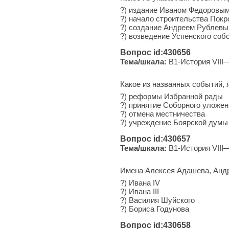
?) из­да­ние Иваном Фе­до­ро­вы
?) на­ча­ло строительства По­к
?) со­зда­ние Андреем Руб­ле­
?) воз­ве­де­ние Успенского со
Вопрос id:430656
Тема/шкала:
B1-История VIII—
Какое из названных событий, я
?) реформы Избранной рады
?) принятие Соборного уложен
?) отмена местничества
?) учреждение Боярской думы
Вопрос id:430657
Тема/шкала:
B1-История VIII—
Имена Алексея Адашева, Андр
?) Ивана IV
?) Ивана III
?) Василия Шуйского
?) Бориса Годунова
Вопрос id:430658