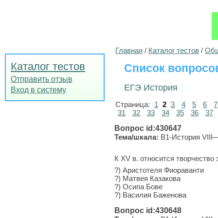
Главная
/
Каталог тестов
/
Общ
Каталог тестов
Список вопросо
Отправить отзыв
ЕГЭ История
Вход в систему
Страница:
1
2
3
4
5
6
7
31
32
33
34
35
36
37
Вопрос id:430647
Тема/шкала:
B1-История VIII—
К XV в. относится творчество 
?) Ари­сто­те­ля Фиораванти
?) Мат­вея Казакова
?) Осипа Бове
?) Ва­си­лия Ба­же­но­ва
Вопрос id:430648