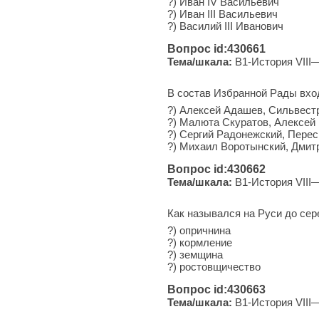
?) Иван IV Васильевич
?) Иван III Васильевич
?) Василий III Иванович
Вопрос id:430661
Тема/шкала:
B1-История VIII—
В состав Избранной Рады вхо
?) Алексей Адашев, Сильвест
?) Малюта Скуратов, Алексей
?) Сергий Радонежский, Перес
?) Михаил Воротынский, Дмит
Вопрос id:430662
Тема/шкала:
B1-История VIII—
Как назывался на Руси до сер
?) опричнина
?) кормление
?) земщина
?) ростовщичество
Вопрос id:430663
Тема/шкала:
B1-История VIII—