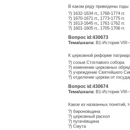
В каком ряду приведены годы 
?) 1632-1634 гг., 1768-1774 гг.
?) 1670-1671 гг., 1773-1775 гг.
?) 1613-1645 гг., 1761-1762 гг.
?) 1601-1605 гг., 1705-1706 гг.
Вопрос id:430673
Тема/шкала:
B1-История VIII—
К церковной реформе патриар
?) созыв Стоглавого собора
?) изменение церковных обря
?) учреждение Святейшего Си
?) отделение церкви от госуд
Вопрос id:430674
Тема/шкала:
B1-История VIII—
Какое из названных понятий,
?) бироновщина
?) церковный раскол
?) пугачёвщина
?) Смута