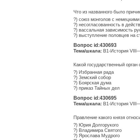
Что из названного было причин
?) союз монголов с немецким
?) несогласованность в дейст
?) вассальная зависимость ру
?) выступление половцев на с
Вопрос id:430693
Тема/шкала:
B1-История VIII—
Какой государственный орган 
?) Из­бран­ная рада
?) Зем­ский собор
?) Бо­яр­ская дума
?) при­каз Тайных дел
Вопрос id:430695
Тема/шкала:
B1-История VIII—
Правление какого князя относит
?) Юрия Долгорукого
?) Вла­ди­ми­ра Святого
?) Яро­сла­ва Мудрого