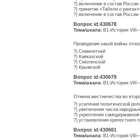
?) вклю­че­ние в со­став России 
?) при­ня­тие «Табели о рангах»
?) вклю­че­ние в со­став России
Вопрос id:430678
Тема/шкала:
B1-История VIII—
Проведение какой войны отно
?) Семилетней
?) Кавказской
?) Смоленской
?) Крымской
Вопрос id:430679
Тема/шкала:
B1-История VIII—
Отмена местничества во второ
?) уси­ле­ния по­ли­ти­че­ской ро
?) уве­ли­че­ния числа на­род­
?) укреп­ле­ния са­мо­дер­жав­но
?) уста­нов­ле­ния кре­пост­но­го 
Вопрос id:430681
Тема/шкала:
B1-История VIII—