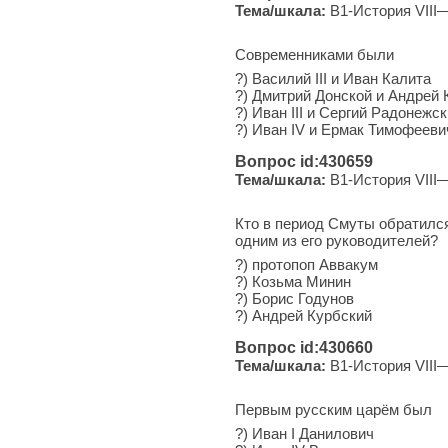
Тема/шкала:
B1-История VIII—
Современниками были
?) Василий III и Иван Калита
?) Дмитрий Донской и Андрей 
?) Иван III и Сергий Радонежс
?) Иван IV и Ермак Тимофееви
Вопрос id:430659
Тема/шкала:
B1-История VIII—
Кто в период Смуты обратился
одним из его руководителей?
?) протопоп Аввакум
?) Козьма Минин
?) Борис Годунов
?) Андрей Курбский
Вопрос id:430660
Тема/шкала:
B1-История VIII—
Первым русским царём был
?) Иван I Данилович