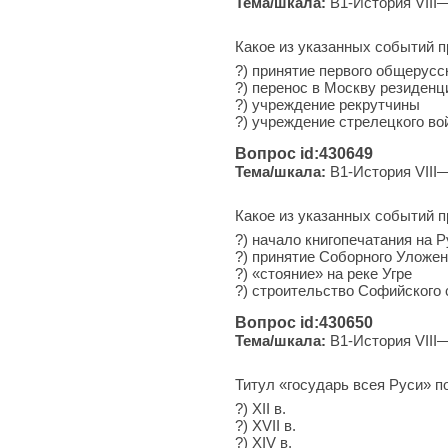
Тема/шкала:
B1-История VIII—
Какое из указанных событий п
?) принятие первого общерусс
?) перенос в Москву резиденц
?) учреждение рекрутчины
?) учреждение стрелецкого во
Вопрос id:430649
Тема/шкала:
B1-История VIII—
Какое из указанных событий п
?) начало книгопечатания на Р
?) принятие Соборного Уложе
?) «стояние» на реке Угре
?) строительство Софийского 
Вопрос id:430650
Тема/шкала:
B1-История VIII—
Титул «государь всея Руси» п
?) XII в.
?) XVII в.
?) XIV в.