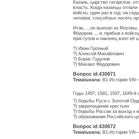
Казань, царство татарское, от
власть. Когда казанцы отпали
войско, один раз в год; на с
человек, способных носить ор
Итак, …он выехал из Москвы,
Фёдором…, и, прибыв к войску
приступов и наконец взял её
?) Иван Гроз­ный
?) Алек­сей Михайлович
?) Борис Го­ду­нов
?) Ми­ха­ил Фёдорович
Вопрос id:430671
Тема/шкала:
B1-История VIII—
Годы 1497, 1581, 1597, 1649-
?) борь­бы Руси с Зо­ло­той О
?) за­кре­по­ще­ния крестьян
?) борь­бы Рос­сии за выход к
?) об­ра­зо­ва­ния Рос­сий­ско­го 
Вопрос id:430672
Тема/шкала:
B1-История VIII—