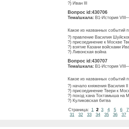
?) Иван III
Вопрос id:430706
Тема/шкала:
B1-История VIII
Какое из названных событий 
?) правление Василия Шуйско
?) присоединение к Москве Тв
?) взятие Казани войсками Ив
?) Ливонская война
Вопрос id:430707
Тема/шкала:
B1-История VIII
Какое из названных событий 
?) начало княжения Василия II
?) присоединение Твери к Мос
?) поход хана Тохтамыша на 
?) Куликовская битва
Страница:
1
2
3
4
5
6
7
31
32
33
34
35
36
37