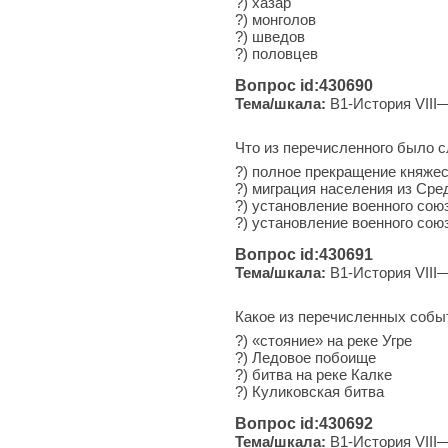
?) хазар
?) монголов
?) шведов
?) половцев
Вопрос id:430690
Тема/шкала:
B1-История VIII—
Что из перечисленного было с
?) полное прекращение княже
?) миграция населения из Сре
?) установление военного сою
?) установление военного сою
Вопрос id:430691
Тема/шкала:
B1-История VIII—
Какое из перечисленных собы
?) «стояние» на реке Угре
?) Ле­до­вое побоище
?) битва на реке Калке
?) Ку­ли­ков­ская битва
Вопрос id:430692
Тема/шкала:
B1-История VIII—