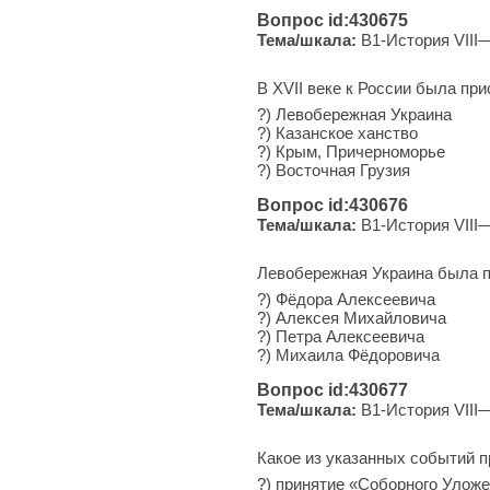
Вопрос id:430675
Тема/шкала:
B1-История VIII—
В XVII веке к России была пр
?) Левобережная Украина
?) Казанское ханство
?) Крым, Причерноморье
?) Восточная Грузия
Вопрос id:430676
Тема/шкала:
B1-История VIII—
Левобережная Украина была п
?) Фёдора Алексеевича
?) Алексея Михайловича
?) Петра Алексеевича
?) Михаила Фёдоровича
Вопрос id:430677
Тема/шкала:
B1-История VIII—
Какое из указанных событий п
?) при­ня­тие «Соборного Улож