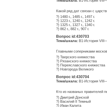
Тема/шкала:
B1-История VIII
Какой ряд дат связан с царств
?) 1480 г., 1485 г., 1497 г.
?) 1223 г., 1240 г., 1242 г.
?) 1325 г., 1327 г., 1340 г.
?) 862 г., 882 г., 907 г.
Вопрос id:430703
Тема/шкала:
B1-История VIII
Главными соперниками московс
?) Тверского княжества
?) Рязанского княжества
?) Переяславского княжества
?) Новгорода Великого
Вопрос id:430704
Тема/шкала:
B1-История VIII
Кто из названых правителей п
?) Дмитрий Донской
?) Василий II Темный
?) Иван Калита