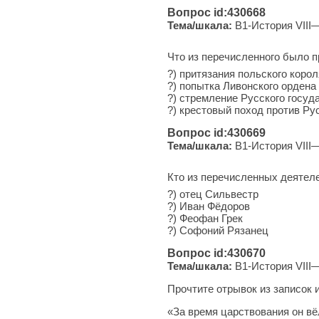
Вопрос id:430668
Тема/шкала:
B1-История VIII—
Что из перечисленного было 
?) при­тя­за­ния поль­ско­го ко­р
?) по­пыт­ка Ли­вон­ско­го ор­де­
?) стрем­ле­ние Рус­ско­го го­су
?) кре­сто­вый поход про­тив 
Вопрос id:430669
Тема/шкала:
B1-История VIII—
Кто из перечисленных деятел
?) отец Сильвестр
?) Иван Фёдоров
?) Фе­о­фан Грек
?) Со­фо­ний Рязанец
Вопрос id:430670
Тема/шкала:
B1-История VIII—
Прочтите отрывок из записок 
«За время царствования он в