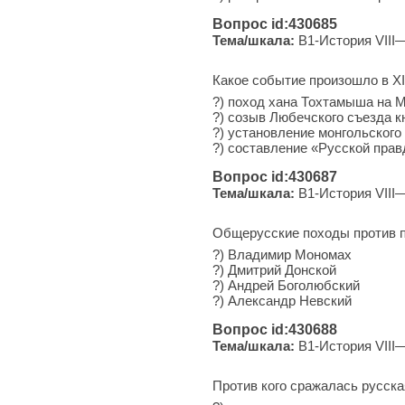
Вопрос id:430685
Тема/шкала:
B1-История VIII—
Какое событие произошло в XII
?) поход хана Тох­та­мы­ша на 
?) созыв Лю­беч­ско­го съез­да 
?) уста­нов­ле­ние мон­голь­ско­
?) со­став­ле­ние «Русской пра
Вопрос id:430687
Тема/шкала:
B1-История VIII—
Общерусские походы против по
?) Владимир Мономах
?) Дмитрий Донской
?) Андрей Боголюбский
?) Александр Невский
Вопрос id:430688
Тема/шкала:
B1-История VIII—
Против кого сражалась русская