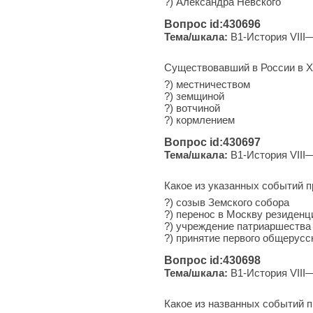
?) Алек­сандра Невского
Вопрос id:430696
Тема/шкала:
B1-История VIII
Существовавший в России в X
?) местничеством
?) земщиной
?) вотчиной
?) кормлением
Вопрос id:430697
Тема/шкала:
B1-История VIII
Какое из указанных событий п
?) созыв Земского собора
?) перенос в Москву резиденц
?) учреждение патриаршества
?) принятие первого общерусс
Вопрос id:430698
Тема/шкала:
B1-История VIII
Какое из названных событий 