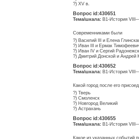
?) XV в.
Вопрос id:430651
Тема/шкала:
B1-История VIII—
Современниками были
?) Василий III и Елена Глинска
?) Иван III и Ермак Тимофееви
?) Иван IV и Сергий Радонежс
?) Дмитрий Донской и Андрей 
Вопрос id:430652
Тема/шкала:
B1-История VIII—
Какой город после его присое
?) Тверь
?) Смоленск
?) Новгород Великий
?) Астрахань
Вопрос id:430655
Тема/шкала:
B1-История VIII—
Какое из указанных событий 