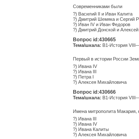
Современниками были
?) Василий II и Иван Калита
?) Дмитрий Шемяка и Сергий 
?) Иван IV и Иван Федоров
?) Дмитрий Донской и Алексе
Вопрос id:430665
Тема/шкала:
B1-История VIII—
Первый в истории России Зем
?) Ивана IV
?) Ивана III
?) Петра I
?) Алек­сея Михайловича
Вопрос id:430666
Тема/шкала:
B1-История VIII—
Имена митрополита Макария, 
?) Ивана III
?) Ивана IV
?) Ивана Калиты
?) Алексея Михайловича