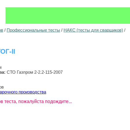
ов
/
Профессиональные тесты
/
НАКС (тесты для сварщиков)
/
ОГ-II
м
ва
:
СТО Газпром 2-2.2-115-2007
ов
арочного производства
в теста, пожалуйста подождите...