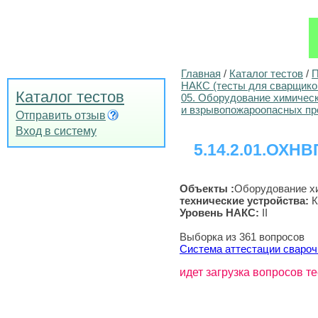
Главная
/
Каталог тестов
/
П
НАКС (тесты для сварщико
Каталог тестов
05. Оборудование химичес
и взрывопожароопасных пр
Отправить отзыв
Вход в систему
5.14.2.01.ОХНВП
Объекты :
Оборудование х
технические устройства
:
К
Уровень НАКС:
II
Выборка из 361 вопросов
Система аттестации свароч
идет загрузка вопросов те