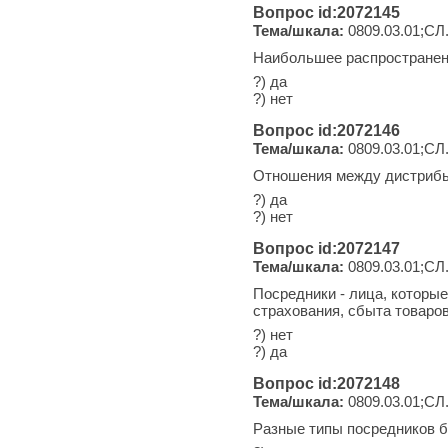
Вопрос id:2072145
Тема/шкала:
0809.03.01;СЛ
Наибольшее распространен
?) да
?) нет
Вопрос id:2072146
Тема/шкала:
0809.03.01;СЛ
Отношения между дистрибью
?) да
?) нет
Вопрос id:2072147
Тема/шкала:
0809.03.01;СЛ
Посредники - лица, которы
страхования, сбыта товаров
?) нет
?) да
Вопрос id:2072148
Тема/шкала:
0809.03.01;СЛ
Разные типы посредников б