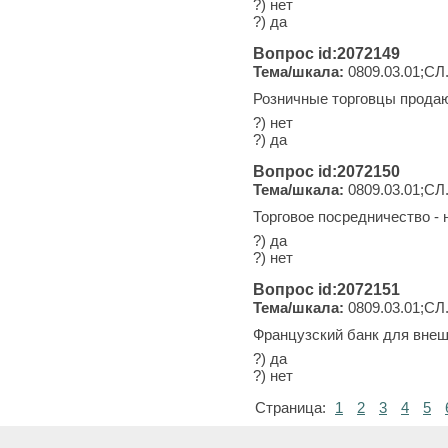
?) нет
?) да
Вопрос id:2072149
Тема/шкала:
0809.03.01;СЛ
Розничные торговцы продаю
?) нет
?) да
Вопрос id:2072150
Тема/шкала:
0809.03.01;СЛ
Торговое посредничество -
?) да
?) нет
Вопрос id:2072151
Тема/шкала:
0809.03.01;СЛ
Французский банк для внеш
?) да
?) нет
Страница:
1
2
3
4
5