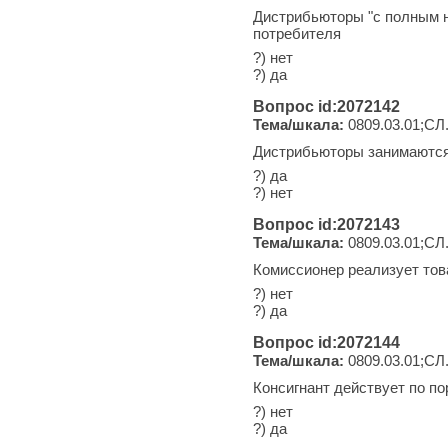
Дистрибьюторы "с полным н
потребителя
?) нет
?) да
Вопрос id:2072142
Тема/шкала:
0809.03.01;СЛ
Дистрибьюторы занимаются
?) да
?) нет
Вопрос id:2072143
Тема/шкала:
0809.03.01;СЛ
Комиссионер реализует тов
?) нет
?) да
Вопрос id:2072144
Тема/шкала:
0809.03.01;СЛ
Консигнант действует по п
?) нет
?) да