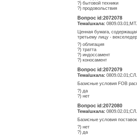
?) бытовой техники
?) продовольствия
Вопрос id:2072078
Тема/шкала:
0809.03.01;МТ.
Ценная бумага, содержащая
третьему лицу - векселедер
?) облигация
?) тратта
?) индоссамент
?) коносамент
Вопрос id:2072079
Тема/шкала:
0809.02.01;СЛ
Базисные условия FOB расп
?) да
?) нет
Вопрос id:2072080
Тема/шкала:
0809.02.01;СЛ
Базисные условия поставок
?) нет
?) да