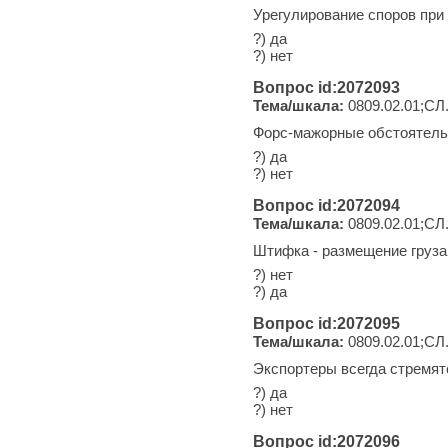
Урегулирование споров при
?) да
?) нет
Вопрос id:2072093
Тема/шкала:
0809.02.01;СЛ
Форс-мажорные обстоятел
?) да
?) нет
Вопрос id:2072094
Тема/шкала:
0809.02.01;СЛ
Штифка - размещение груза
?) нет
?) да
Вопрос id:2072095
Тема/шкала:
0809.02.01;СЛ
Экспортеры всегда стремят
?) да
?) нет
Вопрос id:2072096