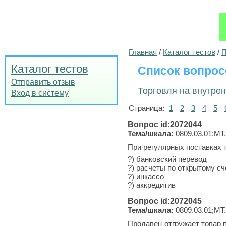
Главная
/
Каталог тестов
/
П
Каталог тестов
Список вопрос
Отправить отзыв
Торговля на внутрен
Вход в систему
Страница:
1
2
3
4
5
Вопрос id:2072044
Тема/шкала:
0809.03.01;МТ.
При регулярных поставках
?) банковский перевод
?) расчеты по открытому сч
?) инкассо
?) аккредитив
Вопрос id:2072045
Тема/шкала:
0809.03.01;МТ.
Продавец отгружает товар 