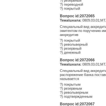
?) резервный
?) переводной
?) покрытый
Вопрос id:2072065
Тема/шкала:
0809.03.01;МТ.
Специальный вид аккредити
эмитентом по поручению им
аккредитив
?) покрытый
?) револьверный
?) резервный
?) денежный
Вопрос id:2072066
Тема/шкала:
0809.03.01;МТ.
Специальный вид аккредити
распоряжение банка постав
называется
?) покрытым
?) резервным
?) револьверным
?) подтвержденным
Вопрос id:2072067