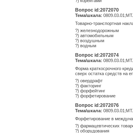
?) корейтами
Вопрос id:2072070
Тема/шкала:
0809.03.01;МТ.
Товарно-транспортная накл
?) железнодорожным
?) автомобильным
?) воздушным
?) водным
Вопрос id:2072074
Тема/шкала:
0809.03.01;МТ.
Форма краткосрочного кред
сверх остатка средств на его
?) овердрафт
?) факторинг
?) форфейтинг
?) форфетирование
Вопрос id:2072076
Тема/шкала:
0809.03.01;МТ.
Форфетирование в междунар
?) фармацевтических товар
?) оборудования