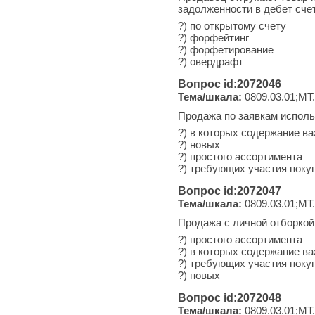
задолженности в дебет счет
?) по открытому счету
?) форфейтинг
?) форфетирование
?) овердрафт
Вопрос id:2072046
Тема/шкала:
0809.03.01;МТ.
Продажа по заявкам исполь
?) в которых содержание в
?) новых
?) простого ассортимента
?) требующих участия поку
Вопрос id:2072047
Тема/шкала:
0809.03.01;МТ.
Продажа с личной отборкой
?) простого ассортимента
?) в которых содержание в
?) требующих участия поку
?) новых
Вопрос id:2072048
Тема/шкала:
0809.03.01;МТ.