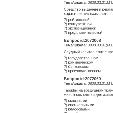
Тема/шкала:
0809.03.01;МТ.
Средство выделения реклам
характеристик называется 
?) рейтинговой
?) конкурентной
?) экспозиционной
?) представительской
Вопрос id:2072068
Тема/шкала:
0809.03.01;МТ.
Ссудный капитал слит с п
?) государственном
?) коммерческом
?) банковском
?) производственном
Вопрос id:2072069
Тема/шкала:
0809.03.01;МТ.
Тарифы на воздушном транс
животные; клетки для живо
?) сквозными
?) специальными
?) классовыми