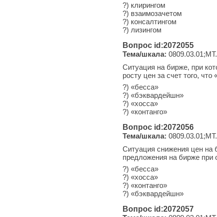
?) клирингом
?) взаимозачетом
?) консалтингом
?) лизингом
Вопрос id:2072055
Тема/шкала:
0809.03.01;МТ.
Ситуация на бирже, при ко
росту цен за счет того, чт
?) «бесса»
?) «бэквардейшн»
?) «хосса»
?) «контанго»
Вопрос id:2072056
Тема/шкала:
0809.03.01;МТ.
Ситуация снижения цен на б
предложения на бирже при 
?) «бесса»
?) «хосса»
?) «контанго»
?) «бэквардейшн»
Вопрос id:2072057