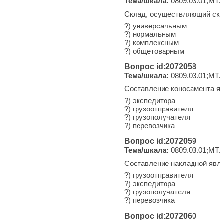
Тема/шкала:
0809.03.01;МТ.
Склад, осуществляющий скл
?) универсальным
?) нормальным
?) комплексным
?) общетоварным
Вопрос id:2072058
Тема/шкала:
0809.03.01;МТ.
Составление коносамента 
?) экспедитора
?) грузоотправителя
?) грузополучателя
?) перевозчика
Вопрос id:2072059
Тема/шкала:
0809.03.01;МТ.
Составление накладной яв
?) грузоотправителя
?) экспедитора
?) грузополучателя
?) перевозчика
Вопрос id:2072060