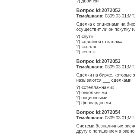
?) двойной
Вопрос id:2072052
Тема/шкала:
0809.03.01;МТ.
Сделка с опционами на бир
осуществит ли он покупку 
?) «пут»
?) «двойной стеллаж»
?) «колл»
?) «спот»
Вопрос id:2072053
Тема/шкала:
0809.03.01;МТ.
Сделки на бирже, которые 
называются ___ сделками
?) «стеллажнами»
?) онкольными
?) опционными
?) форвардными
Вопрос id:2072054
Тема/шкала:
0809.03.01;МТ.
Система безналичных расче
другу с погашением в равн