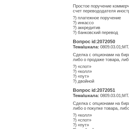
Простое поручение коммерч
счет перевододателя иност
?) платежное поручение
?) инкассо
?) аккредитив
?) банковский перевод
Вопрос id:2072050
Тема/шкала:
0809.03.01;МТ.
Сделка с опционами на бир
либо о продаже товара, либ
?) «спот»
?) «колл»
?) «пут»
?) двойной
Вопрос id:2072051
Тема/шкала:
0809.03.01;МТ.
Сделка с опционами на бир
либо о покупке товара, либ
?) «колл»
?) «спот»
?) «пут»