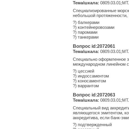
Тема/шкала:
0809.03.01;МТ.
Специализированные морски
небольшой протяженности, 
?) балкерами
?) контейнеровозами
?) паромами
?) танкерами
Вопрос id:2072061
Тема/шкала:
0809.03.01;МТ.
Специально оформленное за
международном линейном с
?) цессией
?) индоссаментом
?) коносаментом
?) варрантом
Вопрос id:2072063
Тема/шкала:
0809.03.01;МТ.
Специальный вид аккредити
являющегося эмитентом, ко
аккредитива, если банк-эми
?) подтвержденный