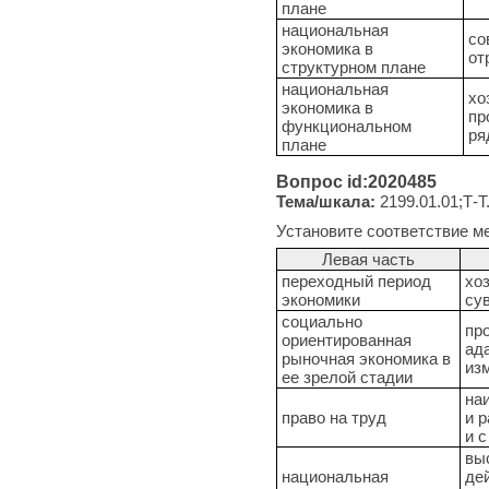
плане
национальная
со
экономика в
от
структурном плане
национальная
хо
экономика в
пр
функциональном
ря
плане
Вопрос id:2020485
Тема/шкала:
2199.01.01;Т-Т
Установите соответствие м
Левая часть
переходный период
хо
экономики
су
социально
пр
ориентированная
ад
рыночная экономика в
из
ее зрелой стадии
на
право на труд
и 
и 
вы
национальная
де