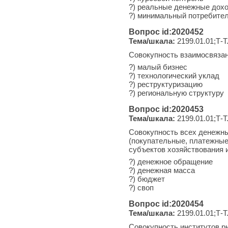
?) реальные денежные дох
?) минимальный потребите
Вопрос id:2020452
Тема/шкала:
2199.01.01;Т-Т
Совокупность взаимосвязан
?) малый бизнес
?) технологический уклад
?) реструктуризацию
?) региональную структуру
Вопрос id:2020453
Тема/шкала:
2199.01.01;Т-Т
Совокупность всех денежны
(покупательные, платежные
субъектов хозяйствования и
?) денежное обращение
?) денежная масса
?) бюджет
?) своп
Вопрос id:2020454
Тема/шкала:
2199.01.01;Т-Т
Совокупность институтов ры