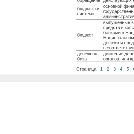
обращение
действующих н
основной фина
бюджетная
государственн
система
администрати
выпущенные в 
средств в кас
банками в Нац
бюджет
Национальном 
депозиты пред
в соответстви
денежная
движение дене
база
органов, или 
Страница:
1
2
3
4
5