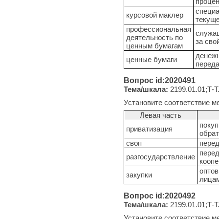
процен
специа
курсовой маклер
текуще
профессиональная
служащ
деятельность по
за сво
ценным бумагам
денежн
ценные бумаги
переда
Вопрос id:2020491
Тема/шкала:
2199.01.01;Т-Т
Установите соответствие м
Левая часть
покуп
приватизация
обрат
своп
перед
перед
разгосударствление
коопе
оптов
закупки
лицам
Вопрос id:2020492
Тема/шкала:
2199.01.01;Т-Т
Установите соответствие м