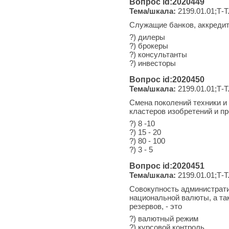
Вопрос id:2020449
Тема/шкала:
2199.01.01;Т-Т
Служащие банков, аккредито
?) дилеры
?) брокеры
?) консультанты
?) инвесторы
Вопрос id:2020450
Тема/шкала:
2199.01.01;Т-Т
Смена поколений техники и
кластеров изобретений и пр
?) 8 -10
?) 15 - 20
?) 80 - 100
?) 3 - 5
Вопрос id:2020451
Тема/шкала:
2199.01.01;Т-Т
Совокупность администрат
национальной валюты, а та
резервов, - это
?) валютный режим
?) курсовой контроль