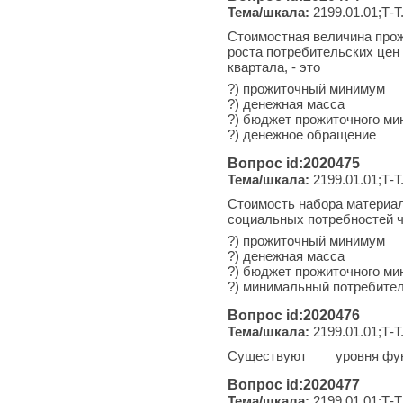
Тема/шкала:
2199.01.01;Т-Т
Стоимостная величина прож
роста потребительских цен
квартала, - это
?) прожиточный минимум
?) денежная масса
?) бюджет прожиточного м
?) денежное обращение
Вопрос id:2020475
Тема/шкала:
2199.01.01;Т-Т
Стоимость набора материал
социальных потребностей че
?) прожиточный минимум
?) денежная масса
?) бюджет прожиточного м
?) минимальный потребите
Вопрос id:2020476
Тема/шкала:
2199.01.01;Т-Т
Существуют ___ уровня фун
Вопрос id:2020477
Тема/шкала:
2199.01.01;Т-Т