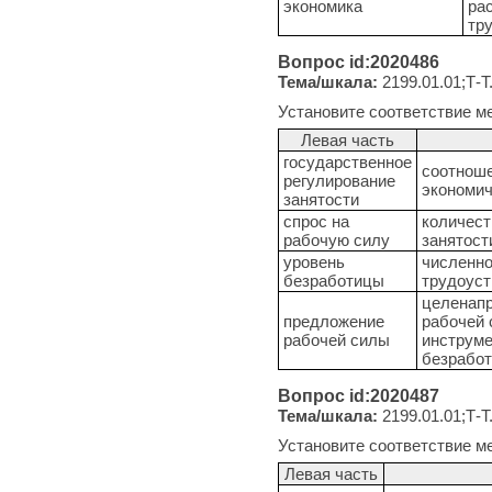
экономика
ра
тр
Вопрос id:2020486
Тема/шкала:
2199.01.01;Т-Т
Установите соответствие м
Левая часть
государственное
соотноше
регулирование
экономич
занятости
спрос на
количест
рабочую силу
занятост
уровень
численно
безработицы
трудоуст
целенапр
предложение
рабочей 
рабочей силы
инструме
безработ
Вопрос id:2020487
Тема/шкала:
2199.01.01;Т-Т
Установите соответствие м
Левая часть