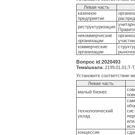
Левая часть
казенное
организ
предприятие
распре
унитарн
реструктуризация
Правите
некоммерческие
организ
организации
участни
коммерческие
структу
организации
рыночн
Вопрос id:2020493
Тема/шкала:
2199.01.01;Т-Т
Установите соответствие м
Левая часть
сов
малый бизнес
нов
сам
обо
технологический
сис
уклад
пер
или
исп
концессия
сда