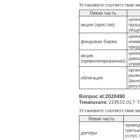
Установите соответствие м
Левая часть
ценн
акция (простая)
проц
обще
ценн
фондовая биржа
номи
пред
ценн
акция
дающ
(привилегированная)
упра
орга
рынк
облигация
(рын
регу
Вопрос id:2020490
Тема/шкала:
2199.01.01;Т-Т
Установите соответствие м
Левая часть
провед
третьи
дилеры
услуг,