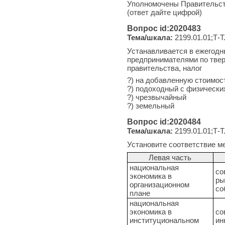
Уполномочены Правительст
(ответ дайте цифрой)
Вопрос id:2020483
Тема/шкала:
2199.01.01;Т-Т
Устанавливается в ежегодн
предпринимателями по твер
правительства, налог
?) на добавленную стоимос
?) подоходный с физически
?) чрезвычайный
?) земельный
Вопрос id:2020484
Тема/шкала:
2199.01.01;Т-Т
Установите соответствие м
Левая часть
национальная
со
экономика в
ры
организационном
со
плане
национальная
экономика в
со
институциональном
ин