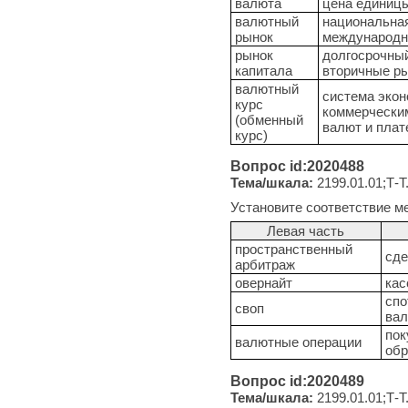
валюта
цена единицы
валютный
национальна
рынок
международн
рынок
долгосрочный
капитала
вторичные р
валютный
система экон
курс
коммерчески
(обменный
валют и плат
курс)
Вопрос id:2020488
Тема/шкала:
2199.01.01;Т-Т
Установите соответствие м
Левая часть
пространственный
сде
арбитраж
овернайт
кас
спо
своп
вал
пок
валютные операции
обр
Вопрос id:2020489
Тема/шкала:
2199.01.01;Т-Т