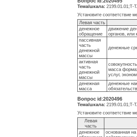
Вопрос id:2020495
Тема/шкала:
2199.01.01;Т-Т
Установите соответствие м
Левая часть
денежное
движение ден
обращение
органов, или
пассивная
часть
денежные ср
денежной
массы
активная
совокупность
часть
масса формах
денежной
услуг, эконо
массы
денежная
денежные нак
масса
обязательств
Вопрос id:2020496
Тема/шкала:
2199.01.01;Т-Т
Установите соответствие м
Левая
часть
денежное
основанная на