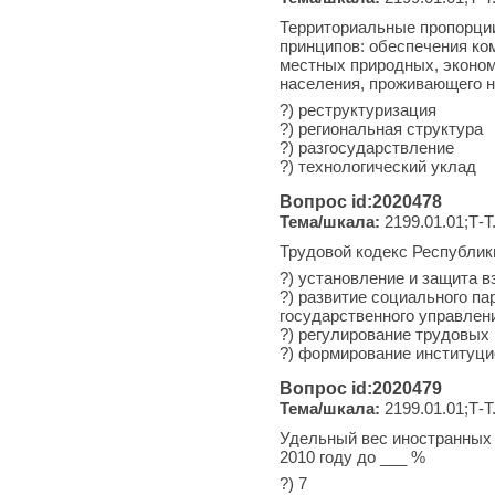
Территориальные пропорции
принципов: обеспечения ко
местных природных, эконом
населения, проживающего на
?) реструктуризация
?) региональная структура
?) разгосударствление
?) технологический уклад
Вопрос id:2020478
Тема/шкала:
2199.01.01;Т-Т
Трудовой кодекс Республики
?) установление и защита 
?) развитие социального п
государственного управлен
?) регулирование трудовых
?) формирование институци
Вопрос id:2020479
Тема/шкала:
2199.01.01;Т-Т
Удельный вес иностранных 
2010 году до ___ %
?) 7