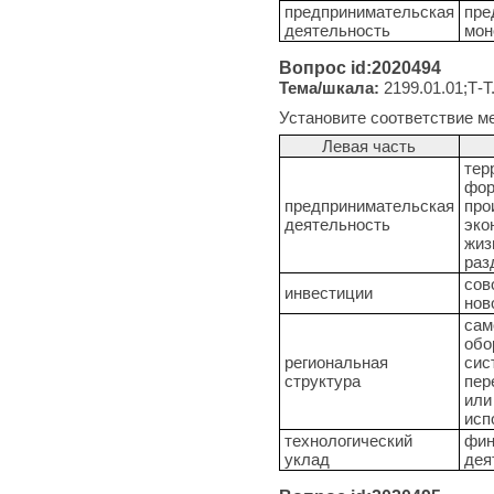
предпринимательская
пре
деятельность
мон
Вопрос id:2020494
Тема/шкала:
2199.01.01;Т-Т
Установите соответствие м
Левая часть
тер
фор
предпринимательская
про
деятельность
эко
жиз
раз
сов
инвестиции
нов
сам
обо
региональная
сис
структура
пер
или
исп
технологический
фин
уклад
дея