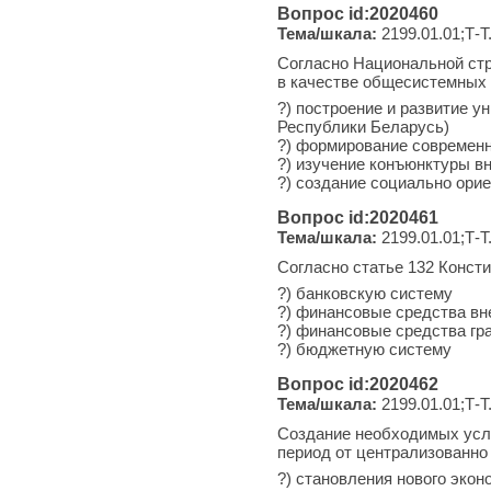
Вопрос id:2020460
Тема/шкала:
2199.01.01;Т-Т
Согласно Национальной стр
в качестве общесистемных 
?) построение и развитие у
Республики Беларусь)
?) формирование современн
?) изучение конъюнктуры в
?) создание социально ори
Вопрос id:2020461
Тема/шкала:
2199.01.01;Т-Т
Согласно статье 132 Конст
?) банковскую систему
?) финансовые средства вн
?) финансовые средства гр
?) бюджетную систему
Вопрос id:2020462
Тема/шкала:
2199.01.01;Т-Т
Создание необходимых усло
период от централизованно
?) становления нового экон