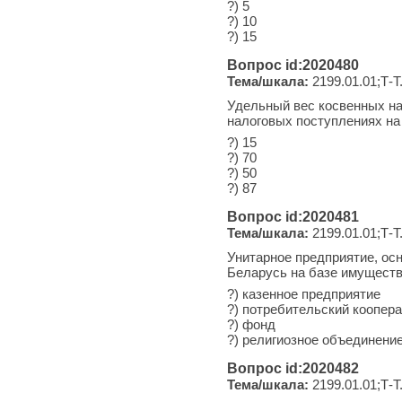
?) 5
?) 10
?) 15
Вопрос id:2020480
Тема/шкала:
2199.01.01;Т-Т
Удельный вес косвенных на
налоговых поступлениях н
?) 15
?) 70
?) 50
?) 87
Вопрос id:2020481
Тема/шкала:
2199.01.01;Т-Т
Унитарное предприятие, ос
Беларусь на базе имущества
?) казенное предприятие
?) потребительский коопер
?) фонд
?) религиозное объединени
Вопрос id:2020482
Тема/шкала:
2199.01.01;Т-Т