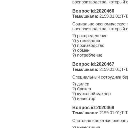
воспроизводства, который о
Вопрос id:2020466
Тема/шкала:
2199.01.01;Т-Т
Социально-экономические п
воспроизводства, который о
?) распределение
?) утилизация
?) производство
?) обмен
?) потребление
Вопрос id:2020467
Тема/шкала:
2199.01.01;Т-Т
Специальный сотрудник бир
?) дилер
?) брокер
?) курсовой маклер
?) инвестор
Вопрос id:2020468
Тема/шкала:
2199.01.01;Т-Т
Спотовая валютная операция
?) инвестиция