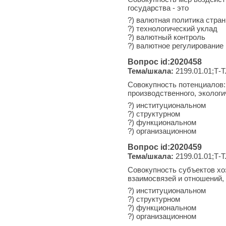
государства - это
?) валютная политика стра
?) технологический уклад
?) валютный контроль
?) валютное регулирование
Вопрос id:2020458
Тема/шкала:
2199.01.01;Т-Т
Совокупность потенциалов: 
производственного, экологич
?) институциональном
?) структурном
?) функциональном
?) организационном
Вопрос id:2020459
Тема/шкала:
2199.01.01;Т-Т
Совокупность субъектов хоз
взаимосвязей и отношений, 
?) институциональном
?) структурном
?) функциональном
?) организационном