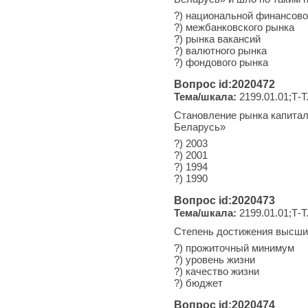
?) национальной финансово
?) межбанковского рынка
?) рынка вакансий
?) валютного рынка
?) фондового рынка
Вопрос id:2020472
Тема/шкала:
2199.01.01;Т-Т
Становление рынка капитал
Беларусь»
?) 2003
?) 2001
?) 1994
?) 1990
Вопрос id:2020473
Тема/шкала:
2199.01.01;Т-Т
Степень достижения высших 
?) прожиточный минимум
?) уровень жизни
?) качество жизни
?) бюджет
Вопрос id:2020474