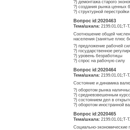
?) демонтажа старого эконо
?) создания рынка ценных 
?) структурной перестройки
Вопрос id:2020463
Тема/шкала:
2199.01.01;Т-Т
Соотношение общей численн
населения (занятые плюс бе
?) предложение рабочей си
?) государственное регулир
?) уровень безработицы
?) спрос на рабочую силу
Вопрос id:2020464
Тема/шкала:
2199.01.01;Т-Т
Состояние и динамика валю
?) оборотом рынка наличны
?) средневзвешенным курсо
?) состоянием дел в откры
?) оборотом иностранной в
Вопрос id:2020465
Тема/шкала:
2199.01.01;Т-Т
Социально-экономические п