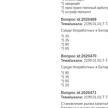
?) овернайт
?) пространственный арбит
?) штраф-процент
Вопрос id:2020469
Тема/шкала:
2199.01.01;Т-Т
Среди безработных в Бела
?) 20
?) 35
?) 80
?) 65
Вопрос id:2020470
Тема/шкала:
2199.01.01;Т-Т
Среди безработных в Бела
?) 80
?) 35
?) 65
?) 20
Вопрос id:2020471
Тема/шкала:
2199.01.01;Т-Т
Становление рынка капитал
Беларусь» и шло по таким 