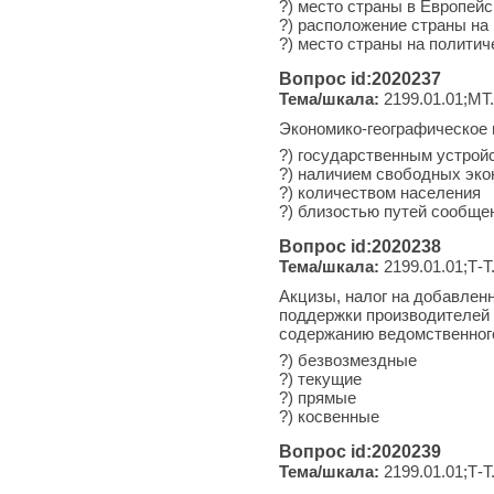
?) место страны в Европей
?) расположение страны на
?) место страны на политич
Вопрос id:2020237
Тема/шкала:
2199.01.01;МТ
Экономико-географическое
?) государственным устрой
?) наличием свободных эко
?) количеством населения
?) близостью путей сообще
Вопрос id:2020238
Тема/шкала:
2199.01.01;Т-Т
Акцизы, налог на добавлен
поддержки производителей 
содержанию ведомственного
?) безвозмездные
?) текущие
?) прямые
?) косвенные
Вопрос id:2020239
Тема/шкала:
2199.01.01;Т-Т