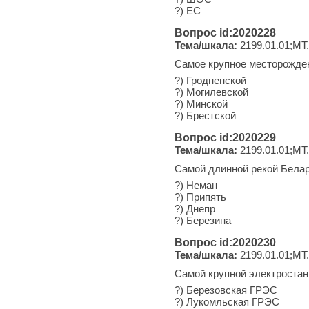
?) ЕС
Вопрос id:2020228
Тема/шкала:
2199.01.01;МТ
Самое крупное месторожден
?) Гродненской
?) Могилевской
?) Минской
?) Брестской
Вопрос id:2020229
Тема/шкала:
2199.01.01;МТ
Самой длинной рекой Белар
?) Неман
?) Припять
?) Днепр
?) Березина
Вопрос id:2020230
Тема/шкала:
2199.01.01;МТ
Самой крупной электростан
?) Березовская ГРЭС
?) Лукомльская ГРЭС