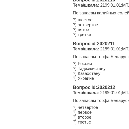
Тема/шкала:
2199.01.01;МТ
По запасам калийных солей
?) шестое
?) четвертое
?) пятое
?) третье
Вопрос id:2020211
Тема/шкала:
2199.01.01;МТ
По запасам торфа Беларусь
?) России
?) Таджикистану
?) Казахстану
?) Украине
Вопрос id:2020212
Тема/шкала:
2199.01.01;МТ
По запасам торфа Беларусь
?) четвертое
?) первое
?) второе
?) третье