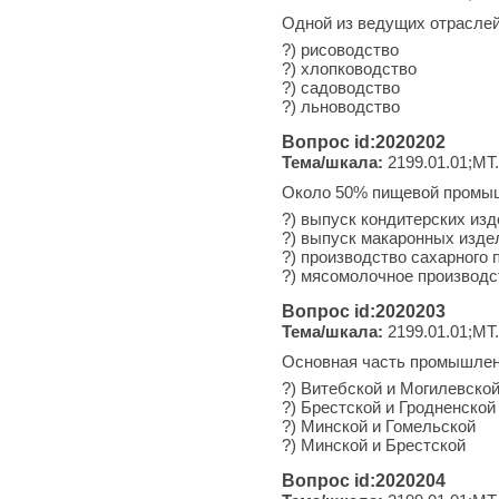
Одной из ведущих отраслей
?) рисоводство
?) хлопководство
?) садоводство
?) льноводство
Вопрос id:2020202
Тема/шкала:
2199.01.01;МТ
Около 50% пищевой промыш
?) выпуск кондитерских из
?) выпуск макаронных изде
?) производство сахарного 
?) мясомолочное производс
Вопрос id:2020203
Тема/шкала:
2199.01.01;МТ
Основная часть промышленн
?) Витебской и Могилевско
?) Брестской и Гродненской
?) Минской и Гомельской
?) Минской и Брестской
Вопрос id:2020204