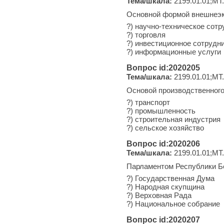
Тема/шкала:
2199.01.01;МТ
Основной формой внешнеэк
?) научно-техническое сот
?) торговля
?) инвестиционное сотрудн
?) информационные услуги
Вопрос id:2020205
Тема/шкала:
2199.01.01;МТ
Основой производственного
?) транспорт
?) промышленность
?) строительная индустрия
?) сельское хозяйство
Вопрос id:2020206
Тема/шкала:
2199.01.01;МТ
Парламентом Республики Б
?) Государственная Дума
?) Народная скупщина
?) Верховная Рада
?) Национальное собрание
Вопрос id:2020207