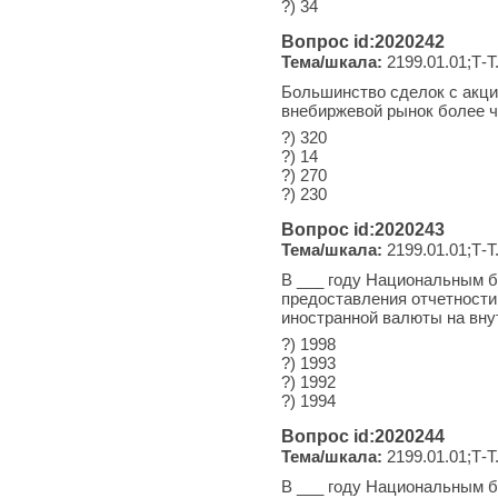
?) 34
Вопрос id:2020242
Тема/шкала:
2199.01.01;Т-Т
Большинство сделок с акци
внебиржевой рынок более ч
?) 320
?) 14
?) 270
?) 230
Вопрос id:2020243
Тема/шкала:
2199.01.01;Т-Т
В ___ году Национальным б
предоставления отчетности
иностранной валюты на вну
?) 1998
?) 1993
?) 1992
?) 1994
Вопрос id:2020244
Тема/шкала:
2199.01.01;Т-Т
В ___ году Национальным 