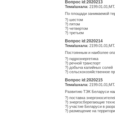
Вопрос id:2020213
Тема/шкала:
2199.01.01;МТ
По площади занимаемой тер
?) шестом
?) пятом
?) четвертом
?) третьем
Вопрос id:2020214
Тема/шкала:
2199.01.01;МТ
Постоянным и наиболее оп
?) гидроэнергетика
?) речной транспорт
?) добыча калийных солей
?) сельскохозяйственное п
Вопрос id:2020215
Тема/шкала:
2199.01.01;МТ
Развитию ТЭК Беларуси наи
?) поставка энергоносителе
?) энергосберегающие техн
?) участие Беларуси в раз
?) размещение на террито