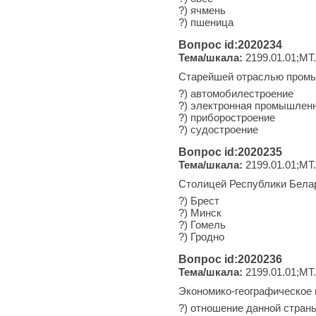
?) ячмень
?) пшеница
Вопрос id:2020234
Тема/шкала:
2199.01.01;МТ
Старейшей отраслью промы
?) автомобилестроение
?) электронная промышлен
?) приборостроение
?) судостроение
Вопрос id:2020235
Тема/шкала:
2199.01.01;МТ
Столицей Республики Белар
?) Брест
?) Минск
?) Гомель
?) Гродно
Вопрос id:2020236
Тема/шкала:
2199.01.01;МТ
Экономико-географическое 
?) отношение данной стран