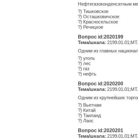
Нефтегазоконденсатным ме
?) Тишковское
?) Осташковичское
?) Красносельское
?) Речицкое
Вопрос id:2020199
Тема/шкала:
2199.01.01;МТ
Одним из главных национал
?) уголь
?) лес
?) газ
?) нефть
Вопрос id:2020200
Тема/шкала:
2199.01.01;МТ
Одним из крупнейших торго
?) Вьетнам
?) Китай
?) Таиланд
?) Лаос
Вопрос id:2020201
Тема/шкала:
2199.01.01;МТ