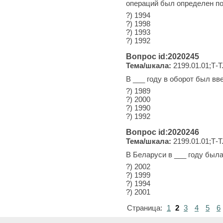
операций был определен по
?) 1994
?) 1998
?) 1993
?) 1992
Вопрос id:2020245
Тема/шкала:
2199.01.01;Т-Т
В ___ году в оборот был вв
?) 1989
?) 2000
?) 1990
?) 1992
Вопрос id:2020246
Тема/шкала:
2199.01.01;Т-Т
В Беларуси в ___ году был
?) 2002
?) 1999
?) 1994
?) 2001
Страница:
1
2
3
4
5
6