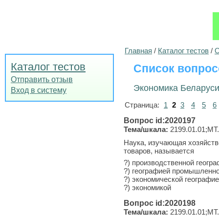
Главная
/
Каталог тестов
/
О
Каталог тестов
Список вопрос
Отправить отзыв
Экономика Беларус
Вход в систему
Страница:
1
2
3
4
5
6
Вопрос id:2020197
Тема/шкала:
2199.01.01;МТ
Наука, изучающая хозяйств
товаров, называется
?) производственной геогр
?) географией промышленн
?) экономической географи
?) экономикой
Вопрос id:2020198
Тема/шкала:
2199.01.01;МТ