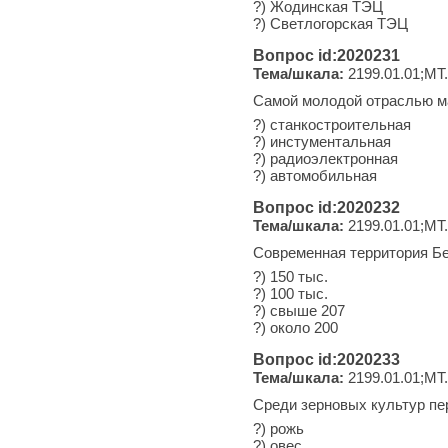
?) Жодинская ТЭЦ
?) Светлогорская ТЭЦ
Вопрос id:2020231
Тема/шкала:
2199.01.01;МТ
Самой молодой отраслью м
?) станкостроительная
?) инстументальная
?) радиоэлектронная
?) автомобильная
Вопрос id:2020232
Тема/шкала:
2199.01.01;МТ
Современная территория Бе
?) 150 тыс.
?) 100 тыс.
?) свыше 207
?) около 200
Вопрос id:2020233
Тема/шкала:
2199.01.01;МТ
Среди зерновых культур пе
?) рожь
?) овес