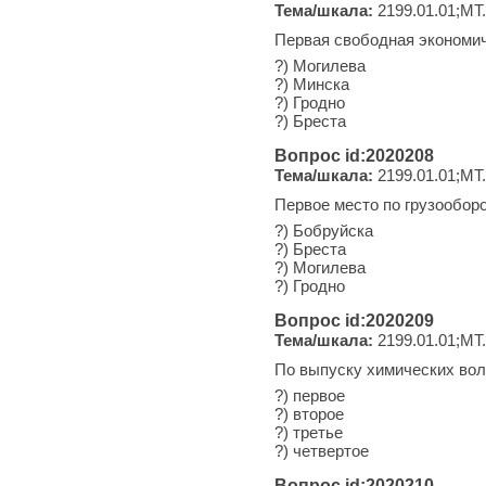
Тема/шкала:
2199.01.01;МТ
Первая свободная экономич
?) Могилева
?) Минска
?) Гродно
?) Бреста
Вопрос id:2020208
Тема/шкала:
2199.01.01;МТ
Первое место по грузооборо
?) Бобруйска
?) Бреста
?) Могилева
?) Гродно
Вопрос id:2020209
Тема/шкала:
2199.01.01;МТ
По выпуску химических вол
?) первое
?) второе
?) третье
?) четвертое
Вопрос id:2020210