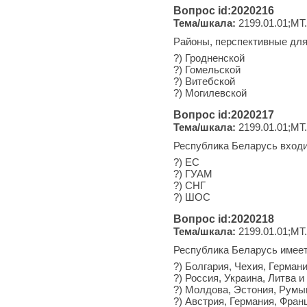
Вопрос id:2020216
Тема/шкала:
2199.01.01;МТ
Районы, перспективные для
?) Гродненской
?) Гомельской
?) Витебской
?) Могилевской
Вопрос id:2020217
Тема/шкала:
2199.01.01;МТ
Республика Беларусь входи
?) ЕС
?) ГУАМ
?) СНГ
?) ШОС
Вопрос id:2020218
Тема/шкала:
2199.01.01;МТ
Республика Беларусь имеет
?) Болгария, Чехия, Герман
?) Россия, Украина, Литва 
?) Молдова, Эстония, Румы
?) Австрия, Германия, Фран