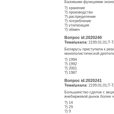
Базовыми функциями эконом
?) хранение
?) производство
?) распределение
?) потребление
?) утилизация
?) обмен
Вопрос id:2020240
Тема/шкала:
2199.01.01;Т-Т
Беларусь приступила к реа
монополистической деятель
?) 1994
?) 1992
?) 2001
?) 1987
Вопрос id:2020241
Тема/шкала:
2199.01.01;Т-Т
Большинство сделок с акци
внебиржевой рынок более ч
?) 14
?) 29
?) 9