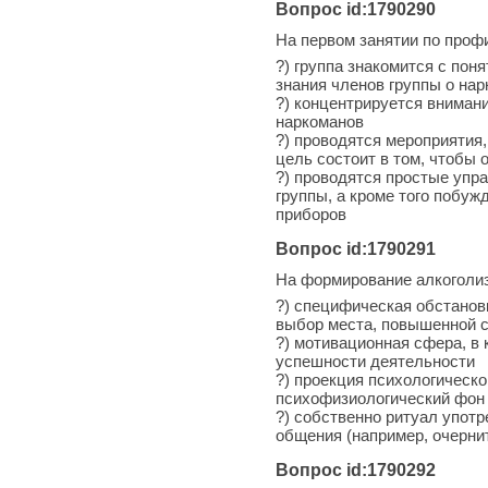
Вопрос id:1790290
На первом занятии по проф
?) группа знакомится с пон
знания членов группы о нар
?) концентрируется вниман
наркоманов
?) проводятся мероприятия
цель состоит в том, чтобы 
?) проводятся простые упр
группы, а кроме того побуж
приборов
Вопрос id:1790291
На формирование алкоголиз
?) специфическая обстанов
выбор места, повышенной с
?) мотивационная сфера, в
успешности деятельности
?) проекция психологическ
психофизиологический фон
?) собственно ритуал употр
общения (например, очернит
Вопрос id:1790292