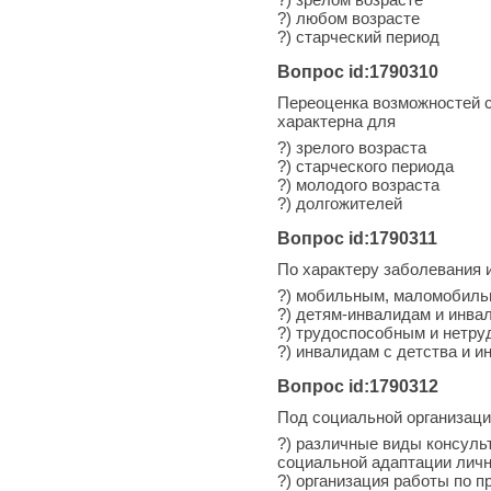
?) любом возрасте
?) старческий период
Вопрос id:1790310
Переоценка возможностей с
характерна для
?) зрелого возраста
?) старческого периода
?) молодого возраста
?) долгожителей
Вопрос id:1790311
По характеру заболевания 
?) мобильным, маломобиль
?) детям-инвалидам и инв
?) трудоспособным и нетр
?) инвалидам с детства и 
Вопрос id:1790312
Под социальной организаци
?) различные виды консуль
социальной адаптации лич
?) организация работы по 