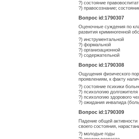
?) состояние правовоспита
?) правосознание; состояни
Вопрос id:1790307
Оценочные суждения по кла
развития криминогенной об
?) инструментальной
?) формальной
?) организационной
?) содержательной
Вопрос id:1790308
Ощущения физического поря
проявлениям, к факту наличи
?) состояние психики больн
?) психологию долгожителя
?) психологию здорового че
?) ожидания инвалида (боль
Вопрос id:1790309
Падение общей активности 
своего состояния, нарастан
?) молодые годы
?) зрелом возрасте