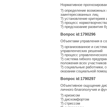
Нормативное прогнозирован
?) определение возможных 
заинтересованных лиц
?) установление критериев
?) процесс нормотворчества
?) предсказание развития 
Вопрос id:1790296
Объектами управления в со
?) организованное и систе
управленческих решений
?) процесс управленческог
?) система гибкого предпр
положения всех участников
?) социальные работники, 
оказании социальной помо
Вопрос id:1790297
Объективное ощущение дисг
личного благополучия и фу
?) кризисом
?) дискомфортом
?) стрессом