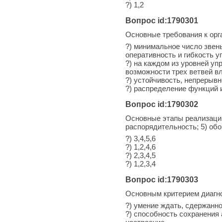
?) 1,2
Вопрос id:1790301
Основные требования к орг
?) минимальное число звен
оперативность и гибкость 
?) на каждом из уровней у
возможности трех ветвей в
?) устойчивость, непрерывн
?) распределение функций 
Вопрос id:1790302
Основные этапы реализации 
распорядительность; 5) об
?) 3,4,5,6
?) 1,2,4,6
?) 2,3,4,5
?) 1,2,3,4
Вопрос id:1790303
Основным критерием диагно
?) умение ждать, сдержанн
?) способность сохранения