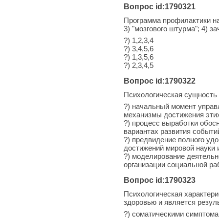
Вопрос id:1790321
Программа профилактики на
3) "мозгового штурма"; 4) з
?) 1,2,3,4
?) 3,4,5,6
?) 1,3,5,6
?) 2,3,4,5
Вопрос id:1790322
Психологическая сущность 
?) начальный момент управ
механизмы достижения эти
?) процесс выработки обос
вариантах развития событий
?) предвидение полного уд
достижений мировой науки и
?) моделирование деятельн
организации социальной ра
Вопрос id:1790323
Психологическая характери
здоровью и является резуль
?) соматическими симптом