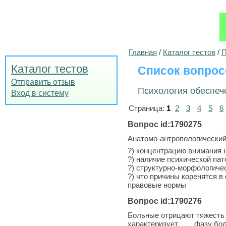
Главная
/
Каталог тестов
/
П
Каталог тестов
Список вопрос
Отправить отзыв
Психология обеспеч
Вход в систему
Страница:
1
2
3
4
5
6
Вопрос id:1790275
Анатомо-антропологический
?) концентрацию внимания 
?) наличие психической па
?) структурно-морфологиче
?) что причины коренятся в
правовые нормы
Вопрос id:1790276
Больные отрицают тяжесть 
характеризует ___ фазу бо