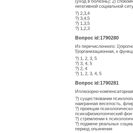
(уход в болезнь); 2) споко
негативной социальной сит
?) 2,3,4
?) 3,4,5
?) 1,3,5
?) 1,2,3
Вопрос id:1790280
Из перечисленного: 1)прогн
5)организационная, к функ
?) 1, 2, 3, 5
?) 3, 4, 5
?) 2, 4
?) 1, 2, 3, 4, 5
Вопрос id:1790281
Иллюзорно-компенсаторная
?) существовании психолог
наигранная веселость, флир
?) проекции психологическ
психофизиологический фон
?) стремлении к психологи
?) подмене реальных социа
период опьянения