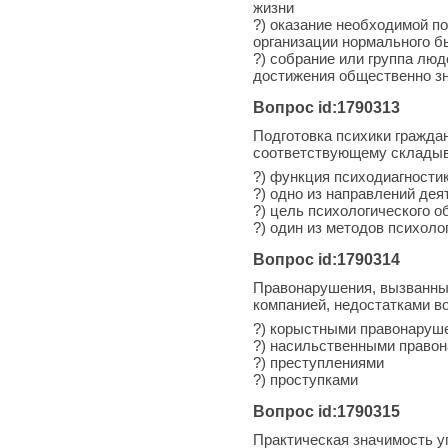
жизни
?) оказание необходимой п
организации нормального б
?) собрание или группа лю
достижения общественно з
Вопрос id:1790313
Подготовка психики гражда
соответствующему складыв
?) функция психодиагности
?) одно из направлений де
?) цель психологического 
?) один из методов психоло
Вопрос id:1790314
Правонарушения, вызванные
компанией, недостатками в
?) корыстными правонаруш
?) насильственными право
?) преступлениями
?) проступками
Вопрос id:1790315
Практическая значимость у