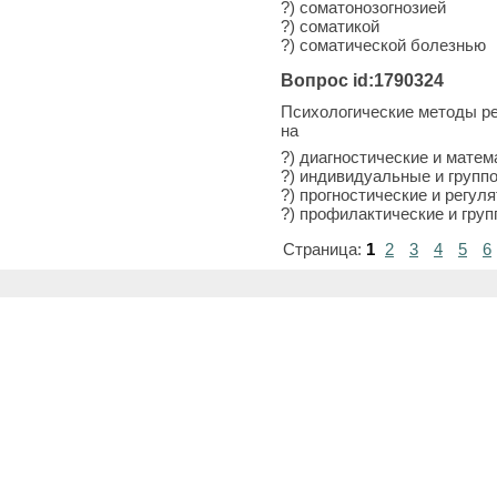
?) соматонозогнозией
?) соматикой
?) соматической болезнью
Вопрос id:1790324
Психологические методы ре
на
?) диагностические и матем
?) индивидуальные и групп
?) прогностические и регул
?) профилактические и гру
Страница:
1
2
3
4
5
6