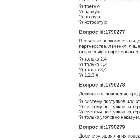
?) третью
?) первую
?) вторую
?) четвертую
Вопрос id:1790277
В лечении наркоманов выдел
партнерства, лечения, лиш
отношению к наркоманам ж
?) только 2,4
?) только 1,2
?) только 3,4
?) 1,2,3,4
Вопрос id:1790278
Девиантное поведение пред
?) систему поступков или 
?) систему поступков, кот
?) систему поступков, кот
?) только уголовно наказу
Вопрос id:1790279
Доминирующая линия повед