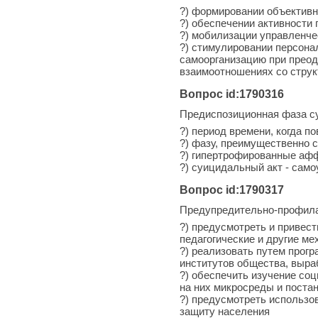
?) формировании объектив
?) обеспечении активности
?) мобилизации управленче
?) стимулировании персона
самоорганизацию при преод
взаимоотношениях со стру
Вопрос id:1790316
Предиспозиционная фаза с
?) период времени, когда 
?) фазу, преимущественно
?) гипертрофированные афф
?) суицидальный акт - само
Вопрос id:1790317
Предупредительно-профила
?) предусмотреть и привес
педагогические и другие м
?) реализовать путем прог
институтов общества, выра
?) обеспечить изучение со
на них микросреды и постан
?) предусмотреть использо
защиту населения