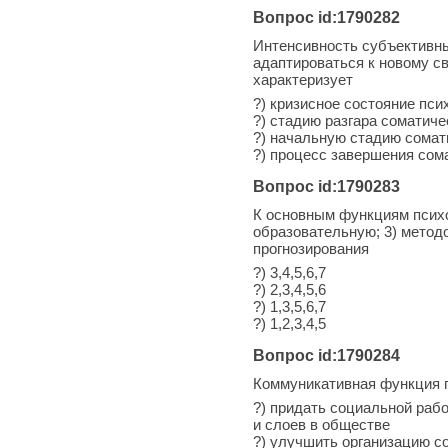
Вопрос id:1790282
Интенсивность субъективны
адаптироваться к новому св
характеризует
?) кризисное состояние пси
?) стадию разгара соматиче
?) начальную стадию сомат
?) процесс завершения сом
Вопрос id:1790283
К основным функциям психо
образовательную; 3) методо
прогнозирования
?) 3,4,5,6,7
?) 2,3,4,5,6
?) 1,3,5,6,7
?) 1,2,3,4,5
Вопрос id:1790284
Коммуникативная функция п
?) придать социальной раб
и слоев в обществе
?) улучшить организацию со