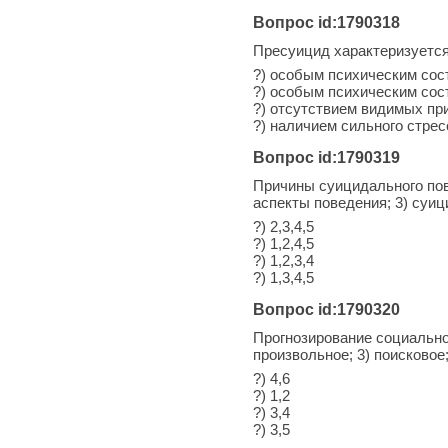
Вопрос id:1790318
Пресуицид характеризуетс
?) особым психическим сос
?) особым психическим со
?) отсутствием видимых пр
?) наличием сильного стрес
Вопрос id:1790319
Причины суицидального пов
аспекты поведения; 3) суиц
?) 2,3,4,5
?) 1,2,4,5
?) 1,2,3,4
?) 1,3,4,5
Вопрос id:1790320
Прогнозирование социально
произвольное; 3) поисковое
?) 4,6
?) 1,2
?) 3,4
?) 3,5