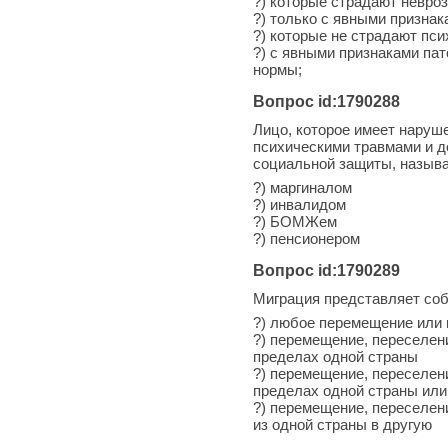
?) которые страдают невроз
?) только с явными признак
?) которые не страдают пс
?) с явными признаками пат
нормы;
Вопрос id:1790288
Лицо, которое имеет наруш
психическими травмами и д
социальной защиты, назыв
?) маргиналом
?) инвалидом
?) БОМЖем
?) пенсионером
Вопрос id:1790289
Миграция представляет со
?) любое перемещение или 
?) перемещение, переселен
пределах одной страны
?) перемещение, переселен
пределах одной страны или
?) перемещение, переселен
из одной страны в другую