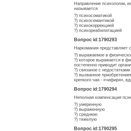
Направление психологии, и
называется
?) психосоматикой
?) психосемантикой
?) психокоррекцией
?) психореабилитацией
Вопрос id:1790293
Наркомания представляет с
?) выражаемое в физическо
?) которое выражается в фи
постепенно приводит орган
?) связаное с недостатками
?) вызванное приобретением
крепкого чая - «чифиря», 
Вопрос id:1790294
Неполная компенсация псих
?) умеренную
?) выраженную
?) среднюю
?) тяжелую
Вопрос id:1790295