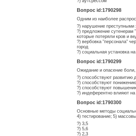
?) аутсрессом
Вопрос id:1790298
Одним из наиболее распрос
?) нарушение преступными 
?) предложение сутенерам "
которые потеряли кров и в
?) вербовка "персонала" ч
город
?) социальная установка н
Вопрос id:1790299
Ожидание и опасение боли,
?) способствуют развитию 
?) способствуют понижению
?) способствуют повышению
?) индеферентно влияют н
Вопрос id:1790300
Основные методы социальног
4) тестирование; 5) массо
?) 3,5
?) 5,6
?) 2,3