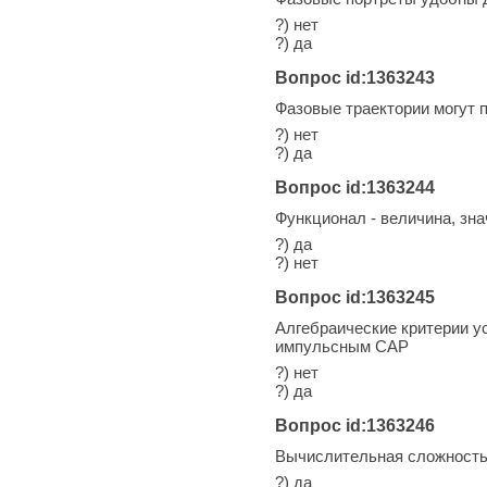
?) нет
?) да
Вопрос id:1363243
Фазовые траектории могут п
?) нет
?) да
Вопрос id:1363244
Функционал - величина, зн
?) да
?) нет
Вопрос id:1363245
Алгебраические критерии у
импульсным САР
?) нет
?) да
Вопрос id:1363246
Вычислительная сложность
?) да