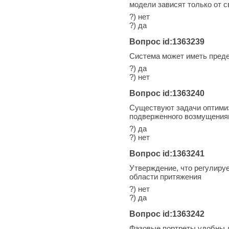
модели зависят только от с
?) нет
?) да
Вопрос id:1363239
Система может иметь преде
?) да
?) нет
Вопрос id:1363240
Существуют задачи оптимиз
подверженного возмущениям
?) да
?) нет
Вопрос id:1363241
Утверждение, что регулируе
области притяжения
?) нет
?) да
Вопрос id:1363242
Фазовые портреты удобны д