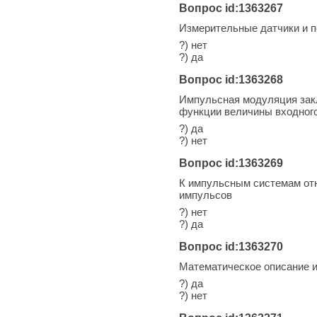
Вопрос id:1363267
Измерительные датчики и 
?) нет
?) да
Вопрос id:1363268
Импульсная модуляция закл
функции величины входного
?) да
?) нет
Вопрос id:1363269
К импульсным системам отн
импульсов
?) нет
?) да
Вопрос id:1363270
Математическое описание 
?) да
?) нет