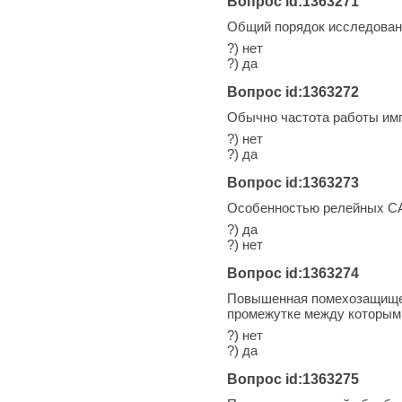
Вопрос id:1363271
Общий порядок исследован
?) нет
?) да
Вопрос id:1363272
Обычно частота работы имп
?) нет
?) да
Вопрос id:1363273
Особенностью релейных СА
?) да
?) нет
Вопрос id:1363274
Повышенная помехозащищен
промежутке между которым
?) нет
?) да
Вопрос id:1363275