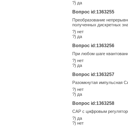
?) да
Вопрос id:1363255
Преобразование непрерывно
полученных дискретных зна
?) нет
?) да
Вопрос id:1363256
При любом шаге квантовани
?) нет
?) да
Вопрос id:1363257
Разомкнутая импульсная С
?) нет
?) да
Вопрос id:1363258
САР с цифровым регулятор
?) да
?) нет