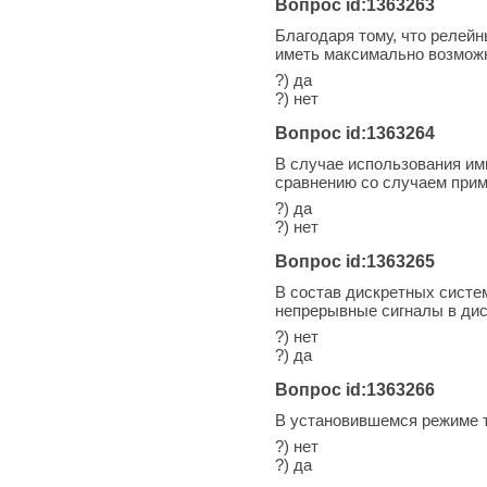
Вопрос id:1363263
Благодаря тому, что релей
иметь максимально возможн
?) да
?) нет
Вопрос id:1363264
В случае использования им
сравнению со случаем прим
?) да
?) нет
Вопрос id:1363265
В состав дискретных систе
непрерывные сигналы в дис
?) нет
?) да
Вопрос id:1363266
В установившемся режиме т
?) нет
?) да