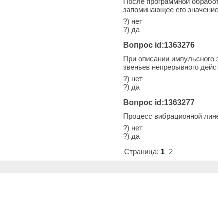
После программной обработк
запоминающее его значение
?) нет
?) да
Вопрос id:1363276
При описании импульсного э
звеньев непрерывного дейс
?) нет
?) да
Вопрос id:1363277
Процесс вибрационной лине
?) нет
?) да
Страница:
1
2