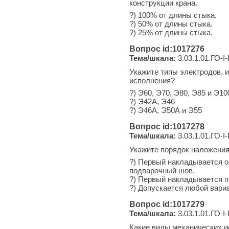
конструкции крана.
?) 100% от длины стыка.
?) 50% от длины стыка.
?) 25% от длины стыка.
Вопрос id:1017276
Тема/шкала:
3.03.1.01.ГО-I
Укажите типы электродов, 
исполнения?
?) Э60, Э70, Э80, Э85 и Э10
?) Э42А, Э46
?) Э46А, Э50А и Э55
Вопрос id:1017278
Тема/шкала:
3.03.1.01.ГО-I
Укажите порядок наложения
?) Первый накладывается о
подварочный шов.
?) Первый накладывается п
?) Допускается любой вариа
Вопрос id:1017279
Тема/шкала:
3.03.1.01.ГО-I
Какие виды механических 