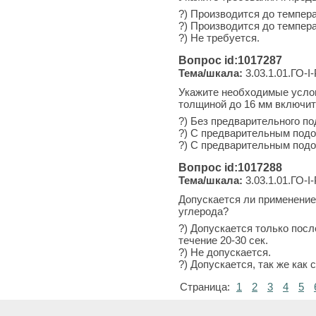
?) Производится до темпер
?) Производится до темпер
?) Не требуется.
Вопрос id:1017287
Тема/шкала:
3.03.1.01.ГО-I
Укажите необходимые услов
толщиной до 16 мм включит
?) Без предварительного по
?) С предварительным подо
?) С предварительным подо
Вопрос id:1017288
Тема/шкала:
3.03.1.01.ГО-I
Допускается ли применение
углерода?
?) Допускается только посл
течение 20-30 сек.
?) Не допускается.
?) Допускается, так же как
Страница:
1
2
3
4
5