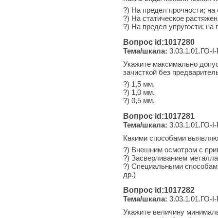
?) На предел прочности; на
?) На статическое растяжен
?) На предел упругости; на
Вопрос id:1017280
Тема/шкала:
3.03.1.01.ГО-I
Укажите максимально допус
зачисткой без предваритель
?) 1,5 мм.
?) 1,0 мм.
?) 0,5 мм.
Вопрос id:1017281
Тема/шкала:
3.03.1.01.ГО-I
Какими способами выявляю
?) Внешним осмотром с при
?) Засверливанием металла
?) Специальными способам
др.)
Вопрос id:1017282
Тема/шкала:
3.03.1.01.ГО-I
Укажите величину минимал