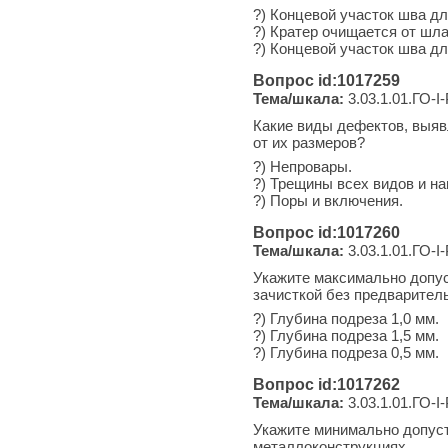
?) Концевой участок шва дл
?) Кратер очищается от шла
?) Концевой участок шва дл
Вопрос id:1017259
Тема/шкала:
3.03.1.01.ГО-I
Какие виды дефектов, выяв
от их размеров?
?) Непровары.
?) Трещины всех видов и на
?) Поры и включения.
Вопрос id:1017260
Тема/шкала:
3.03.1.01.ГО-I
Укажите максимально допус
зачисткой без предваритель
?) Глубина подреза 1,0 мм.
?) Глубина подреза 1,5 мм.
?) Глубина подреза 0,5 мм.
Вопрос id:1017262
Тема/шкала:
3.03.1.01.ГО-I
Укажите минимально допус
металлоконструкциях.