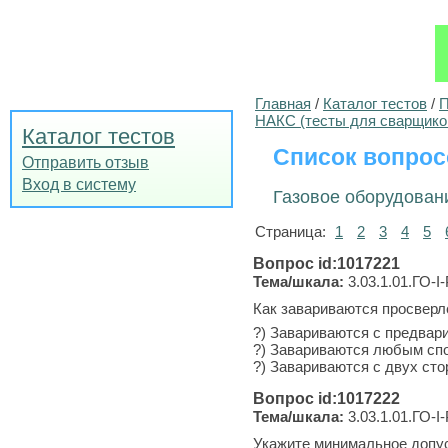
Главная
/
Каталог тестов
/
П
НАКС (тесты для сварщико
Каталог тестов
Список вопрос
Отправить отзыв
Вход в систему
Газовое оборудован
Страница:
1
2
3
4
5
Вопрос id:1017221
Тема/шкала:
3.03.1.01.ГО-I
Как завариваются просверл
?) Завариваются с предвари
?) Завариваются любым сп
?) Завариваются с двух сто
Вопрос id:1017222
Тема/шкала:
3.03.1.01.ГО-I
Укажите минимальное допу