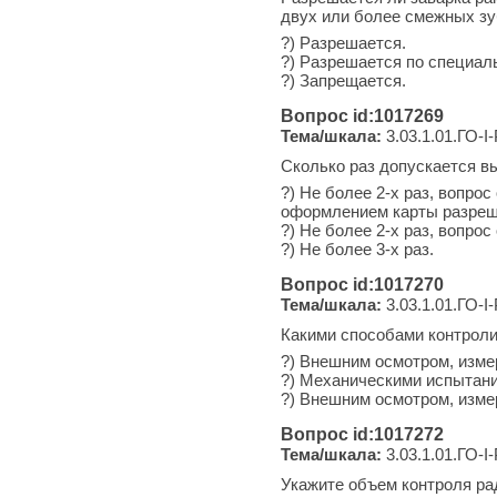
двух или более смежных з
?) Разрешается.
?) Разрешается по специа
?) Запрещается.
Вопрос id:1017269
Тема/шкала:
3.03.1.01.ГО-I
Сколько раз допускается в
?) Не более 2-х раз, вопро
оформлением карты разреш
?) Не более 2-х раз, вопро
?) Не более 3-х раз.
Вопрос id:1017270
Тема/шкала:
3.03.1.01.ГО-I
Какими способами контроли
?) Внешним осмотром, изме
?) Механическими испытани
?) Внешним осмотром, изме
Вопрос id:1017272
Тема/шкала:
3.03.1.01.ГО-I
Укажите объем контроля ра