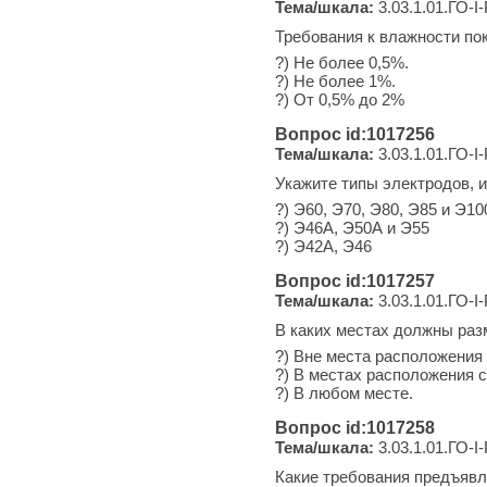
Тема/шкала:
3.03.1.01.ГО-I
Требования к влажности по
?) Не более 0,5%.
?) Не более 1%.
?) От 0,5% до 2%
Вопрос id:1017256
Тема/шкала:
3.03.1.01.ГО-I
Укажите типы электродов, 
?) Э60, Э70, Э80, Э85 и Э10
?) Э46А, Э50А и Э55
?) Э42А, Э46
Вопрос id:1017257
Тема/шкала:
3.03.1.01.ГО-I
В каких местах должны раз
?) Вне места расположения
?) В местах расположения 
?) В любом месте.
Вопрос id:1017258
Тема/шкала:
3.03.1.01.ГО-I
Какие требования предъявл