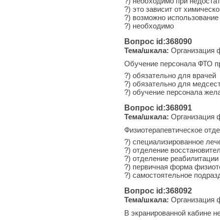
?) необходимо при недоста
?) это зависит от химическ
?) возможно использование
?) необходимо
Вопрос id:368090
Тема/шкала:
Организация ф
Обучение персонала ФТО п
?) обязательно для врачей
?) обязательно для медсес
?) обучение персонала жела
Вопрос id:368091
Тема/шкала:
Организация ф
Физиотерапевтическое отдел
?) специализированное ле
?) отделение восстановите
?) отделение реабилитации
?) первичная форма физио
?) самостоятельное подраз
Вопрос id:368092
Тема/шкала:
Организация ф
В экранированной кабине н