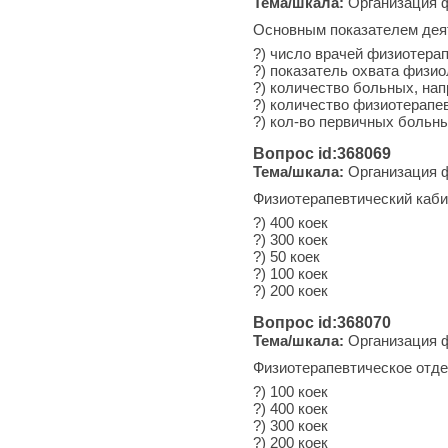
Тема/шкала:
Организация ф
Основным показателем деят
?) число врачей физиотера
?) показатель охвата физи
?) количество больных, на
?) количество физиотерапе
?) кол-во первичных больн
Вопрос id:368069
Тема/шкала:
Организация ф
Физиотерапевтический каби
?) 400 коек
?) 300 коек
?) 50 коек
?) 100 коек
?) 200 коек
Вопрос id:368070
Тема/шкала:
Организация ф
Физиотерапевтическое отде
?) 100 коек
?) 400 коек
?) 300 коек
?) 200 коек