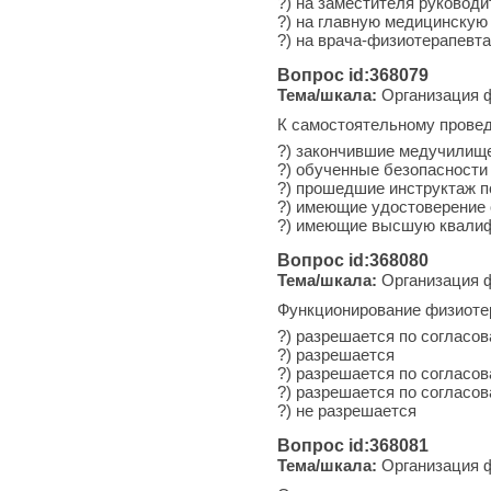
?) на заместителя руководи
?) на главную медицинскую
?) на врача-физиотерапевта
Вопрос id:368079
Тема/шкала:
Организация ф
К самостоятельному прове
?) закончившие медучилищ
?) обученные безопасности 
?) прошедшие инструктаж п
?) имеющие удостоверение 
?) имеющие высшую квалиф
Вопрос id:368080
Тема/шкала:
Организация ф
Функционирование физиотер
?) разрешается по согласо
?) разрешается
?) разрешается по согласо
?) разрешается по согласо
?) не разрешается
Вопрос id:368081
Тема/шкала:
Организация ф