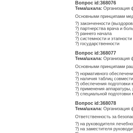
Вопрос id:368076
Тема/шкала:
Организация ф
Основными принципами мед
?) законченности (выздоро
?) партнерства врача и бол
?) раннего начала
?) системности и этапности
?) государственности
Вопрос id:368077
Тема/шкала:
Организация ф
Основными принципами раци
?) нормативного обеспечен
?) наличия таблиц совмест
?) обеспечения подготовки
?) применения аппаратуры,
?) специальной подготовки
Вопрос id:368078
Тема/шкала:
Организация ф
Ответственность за безопа
?) на руководителя лечебн
?) на заместителя руковод