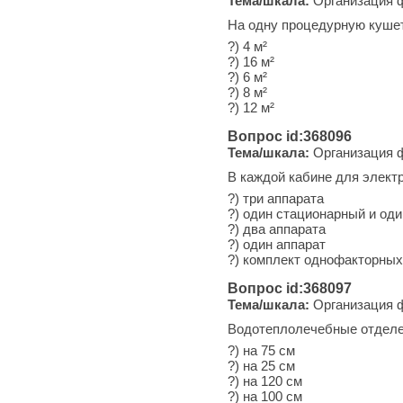
Тема/шкала:
Организация ф
На одну процедурную кушет
?) 4 м²
?) 16 м²
?) 6 м²
?) 8 м²
?) 12 м²
Вопрос id:368096
Тема/шкала:
Организация ф
В каждой кабине для элект
?) три аппарата
?) один стационарный и од
?) два аппарата
?) один аппарат
?) комплект однофакторных
Вопрос id:368097
Тема/шкала:
Организация ф
Водотеплолечебные отделен
?) на 75 см
?) на 25 см
?) на 120 см
?) на 100 см