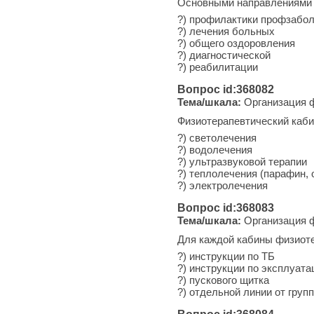
Основными направлениями 
?) профилактики профзабо
?) лечения больных
?) общего оздоровления
?) диагностической
?) реабилитации
Вопрос id:368082
Тема/шкала:
Организация ф
Физиотерапевтический каби
?) светолечения
?) водолечения
?) ультразвуковой терапии
?) теплолечения (парафин, 
?) электролечения
Вопрос id:368083
Тема/шкала:
Организация ф
Для каждой кабины физиоте
?) инструкции по ТБ
?) инструкции по эксплуат
?) пускового щитка
?) отдельной линии от груп