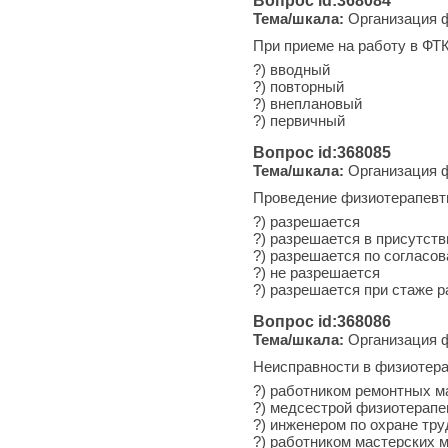
Вопрос id:368084
Тема/шкала:
Организация ф
При приеме на работу в ФТК
?) вводный
?) повторный
?) внеплановый
?) первичный
Вопрос id:368085
Тема/шкала:
Организация ф
Проведение физиотерапевт
?) разрешается
?) разрешается в присутст
?) разрешается по согласо
?) не разрешается
?) разрешается при стаже 
Вопрос id:368086
Тема/шкала:
Организация ф
Неисправности в физиотера
?) работником ремонтных м
?) медсестрой физиотерапе
?) инженером по охране тру
?) работником мастерских 