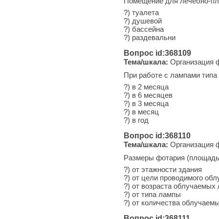
Помещение для лечебно-пла
?) туалета
?) душевой
?) бассейна
?) раздевальни
Вопрос id:368109
Тема/шкала:
Организация ф
При работе с лампами типа
?) в 2 месяца
?) в 6 месяцев
?) в 3 месяца
?) в месяц
?) в год
Вопрос id:368110
Тема/шкала:
Организация ф
Размеры фотария (площадь)
?) от этажности здания
?) от цели проводимого обл
?) от возраста облучаемых
?) от типа лампы
?) от количества облучаем
Вопрос id:368111