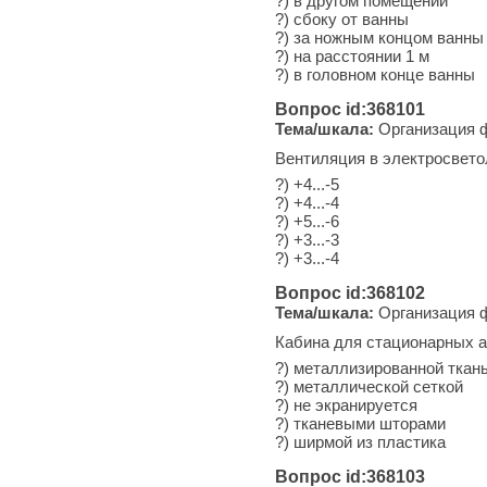
?) в другом помещении
?) сбоку от ванны
?) за ножным концом ванны
?) на расстоянии 1 м
?) в головном конце ванны
Вопрос id:368101
Тема/шкала:
Организация ф
Вентиляция в электросвето
?) +4...-5
?) +4...-4
?) +5...-6
?) +3...-3
?) +3...-4
Вопрос id:368102
Тема/шкала:
Организация ф
Кабина для стационарных а
?) металлизированной ткан
?) металлической сеткой
?) не экранируется
?) тканевыми шторами
?) ширмой из пластика
Вопрос id:368103