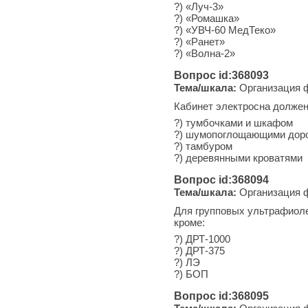
?) «Луч-3»
?) «Ромашка»
?) «УВЧ-60 МедТеко»
?) «Ранет»
?) «Волна-2»
Вопрос id:368093
Тема/шкала:
Организация ф
Кабинет электросна должен
?) тумбочками и шкафом
?) шумопоглощающими дор
?) тамбуром
?) деревянными кроватями
Вопрос id:368094
Тема/шкала:
Организация ф
Для групповых ультрафиоле
кроме:
?) ДРТ-1000
?) ДРТ-375
?) ЛЭ
?) БОП
Вопрос id:368095