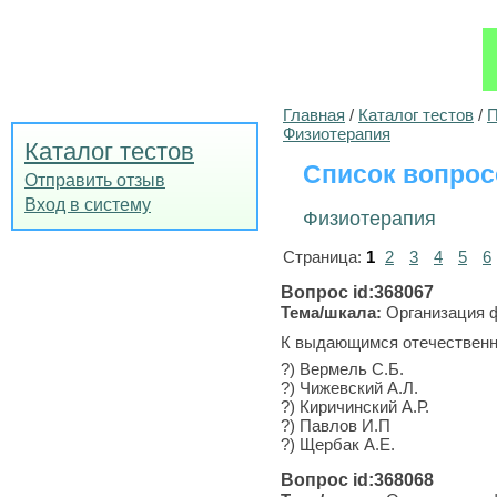
Главная
/
Каталог тестов
/
П
Физиотерапия
Каталог тестов
Список вопрос
Отправить отзыв
Вход в систему
Физиотерапия
Страница:
1
2
3
4
5
6
Вопрос id:368067
Тема/шкала:
Организация ф
К выдающимся отечественн
?) Вермель С.Б.
?) Чижевский А.Л.
?) Киричинский А.Р.
?) Павлов И.П
?) Щербак А.Е.
Вопрос id:368068