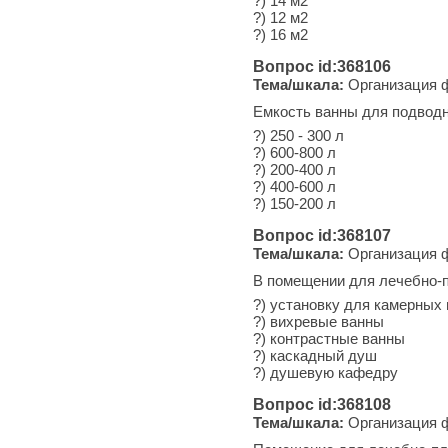
?) 14 м2
?) 12 м2
?) 16 м2
Вопрос id:368106
Тема/шкала:
Организация ф
Емкость ванны для подводн
?) 250 - 300 л
?) 600-800 л
?) 200-400 л
?) 400-600 л
?) 150-200 л
Вопрос id:368107
Тема/шкала:
Организация ф
В помещении для лечебно-п
?) установку для камерных 
?) вихревые ванны
?) контрастные ванны
?) каскадный душ
?) душевую кафедру
Вопрос id:368108
Тема/шкала:
Организация ф