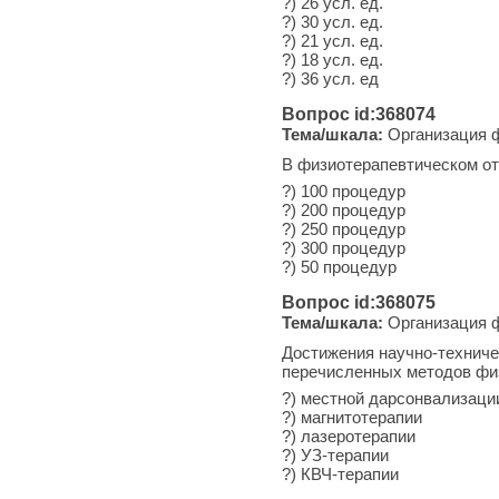
?) 26 усл. ед.
?) 30 усл. ед.
?) 21 усл. ед.
?) 18 усл. ед.
?) 36 усл. ед
Вопрос id:368074
Тема/шкала:
Организация ф
В физиотерапевтическом от
?) 100 процедур
?) 200 процедур
?) 250 процедур
?) 300 процедур
?) 50 процедур
Вопрос id:368075
Тема/шкала:
Организация ф
Достижения научно-техниче
перечисленных методов физ
?) местной дарсонвализаци
?) магнитотерапии
?) лазеротерапии
?) УЗ-терапии
?) КВЧ-терапии