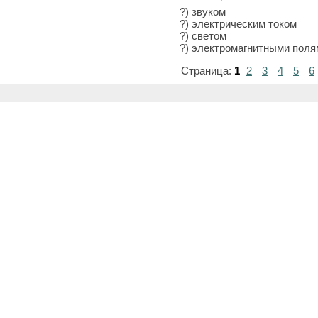
?) звуком
?) электрическим током
?) светом
?) электромагнитными поля
Страница:
1
2
3
4
5
6