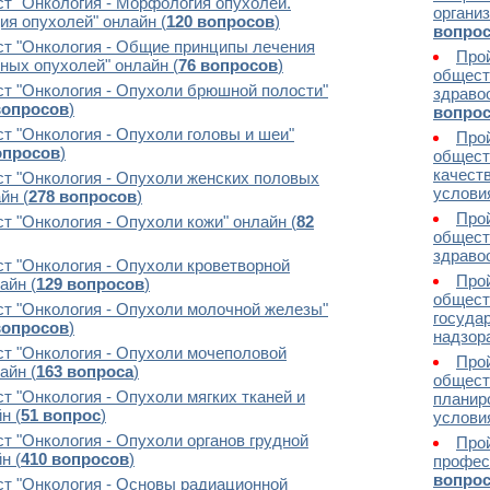
ст "Онкология - Морфология опухолей.
органи
я опухолей" онлайн (
120 вопросов
)
вопро
ст "Онкология - Общие принципы лечения
Прой
ных опухолей" онлайн (
76 вопросов
)
общест
ст "Онкология - Опухоли брюшной полости"
здраво
вопросов
)
вопро
ст "Онкология - Опухоли головы и шеи"
Прой
опросов
)
общест
качест
ст "Онкология - Опухоли женских половых
услови
йн (
278 вопросов
)
Прой
ст "Онкология - Опухоли кожи" онлайн (
82
общест
здраво
ст "Онкология - Опухоли кроветворной
Прой
айн (
129 вопросов
)
общест
ст "Онкология - Опухоли молочной железы"
госуда
вопросов
)
надзора
ст "Онкология - Опухоли мочеполовой
Прой
айн (
163 вопроса
)
общест
ст "Онкология - Опухоли мягких тканей и
планир
н (
51 вопрос
)
условия
ст "Онкология - Опухоли органов грудной
Про
н (
410 вопросов
)
профес
вопро
ст "Онкология - Основы радиационной