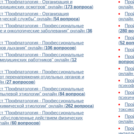
ст "Профпатология - Организация и
Прой
едицинских осмотров" онлайн (
173 вопроса
)
онлайн 
ст "Профпатология - Организация
Прой
-ческой службы" онлайн (
54 вопроса
)
онлайн 
ст "Профпатология - Профессиональные
Прой
е и онкологические заболевания" онлайн (
36
(
280 в
Прой
ст "Профпатология - Профессиональные
(
52 во
нов дыхания" онлайн (
106 вопросов
)
Прой
ст "Профпатология - Профессиональные
Прой
медицинских работников" онлайн (
12
вопро
Прой
ст "Профпатология - Профессиональные
онлайн 
от перенапряжения отдельных органов и
Прой
йн (
27 вопросов
)
психоф
ст "Профпатология - Профессиональные
Прой
пылевой этиологии" онлайн (
84 вопроса
)
психич
ст "Профпатология - Профессиональные
Прой
химической этиологии" онлайн (
262 вопроса
)
токсико
ст "Профпатология - Профессиональные
Прой
, обусловленные действием физических
онлайн 
лайн (
60 вопросов
)
Прой
интелл