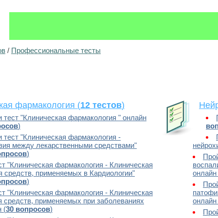
ов
/
Профессиональные тесты
кая фармакология (
12 тестов
)
Нейр
 тест "Клиническая фармакология " онлайн
росов
)
во
 тест "Клиническая фармакология -
вия между лекарственными средствами"
нейрохи
опросов
)
Прой
ст "Клиническая фармакология - Клиническая
воспал
 средств, применяемых в Кардиологии"
онлайн 
опросов
)
Прой
ст "Клиническая фармакология - Клиническая
патофи
 средств, применяемых при заболеваниях
онлайн 
 (
30 вопросов
)
Прой