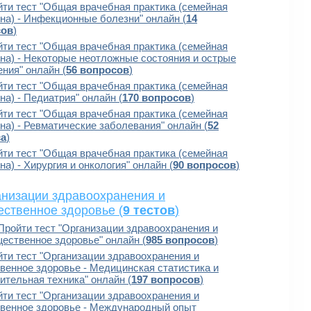
ти тест "Общая врачебная практика (семейная
на) - Инфекционные болезни" онлайн (
14
сов
)
ти тест "Общая врачебная практика (семейная
на) - Некоторые неотложные состояния и острые
ния" онлайн (
56 вопросов
)
ти тест "Общая врачебная практика (семейная
а) - Педиатрия" онлайн (
170 вопросов
)
ти тест "Общая врачебная практика (семейная
на) - Ревматические заболевания" онлайн (
52
са
)
ти тест "Общая врачебная практика (семейная
а) - Хирургия и онкология" онлайн (
90 вопросов
)
низации здравоохранения и
ственное здоровье (
9 тестов
)
Пройти тест "Организации здравоохранения и
ественное здоровье" онлайн (
985 вопросов
)
ти тест "Организации здравоохранения и
венное здоровье - Медицинская статистика и
ительная техника" онлайн (
197 вопросов
)
ти тест "Организации здравоохранения и
венное здоровье - Международный опыт