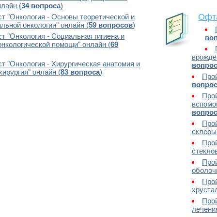
лайн (
34 вопроса
)
Офт
ст "Онкология - Основы теоретической и
льной онкологии" онлайн (
59 вопросов
)
ст "Онкология - Социальная гигиена и
во
онкологической помощи" онлайн (
69
врожде
ст "Онкология - Хирургическая анатомия и
вопро
хирургия" онлайн (
83 вопроса
)
Прой
вопро
Прой
вспомог
вопро
Прой
склеры"
Прой
стеклов
Прой
оболочк
Прой
хрустал
Про
лечени