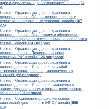
зации и управления здравоохранением" онлайн (
24
са
)
ти тест "Организации здравоохранения и
венное здоровье - Общественное здоровье и
охранение в современных условиях" онлайн (
107
сов
)
ти тест "Организации здравоохранения и
венное здоровье - Организация и обеспечение
ва лечебно-профилактической помощи населению в
ях ОМС" онлайн (
241 вопрос
)
ти тест "Организации здравоохранения и
венное здоровье - Правовые основые
охранения РФ" онлайн (
126 вопросов
)
ти тест "Организации здравоохранения и
венное здоровье - Управление службой
рственного санитарно-эпидемиологического
" онлайн (
66 вопросов
)
ти тест "Организации здравоохранения и
венное здоровье - Управление, экономика и
ование здравоохранения в новых экономических
х" онлайн (
224 вопроса
)
йти тест "Социально-медицинские основы
сиональной деятельности (НПО)" онлайн (
569
сов
)