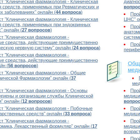
ст "Клиническая фармакология - Клиническая
диагно
 средств, применяемых при Ревматических и
вопро
 заболеваниях" онлайн (
44 вопроса
)
Прой
ст "Клиническая фармакология - Клиническая
ЦНС" о
я средств, применяемых при эндокринных
Прой
" онлайн (
27 вопросов
)
анатом
ст "Клиническая фармакология -
систем
ые средства, действующие преимущественно
Прой
ескую нервную систему" онлайн (
24 вопроса
)
перифе
ст "Клиническая фармакология -
ые средства, действующие преимущественно
Обща
йн (
56 вопросов
)
меди
ст "Клиническая фармакология - Общие
ической Фармакологии" онлайн (
37
мед
ст "Клиническая фармакология - Основы
Прой
игиены и организации службы Клинической
медицин
" онлайн (
12 вопросов
)
вопро
ст "Клиническая фармакология - Побочные
Прой
арственных средств" онлайн (
33 вопроса
)
медицин
ст "Клиническая фармакология -
Прой
мика, Лекарственный формуляр" онлайн (
17
медици
возраст
Прой