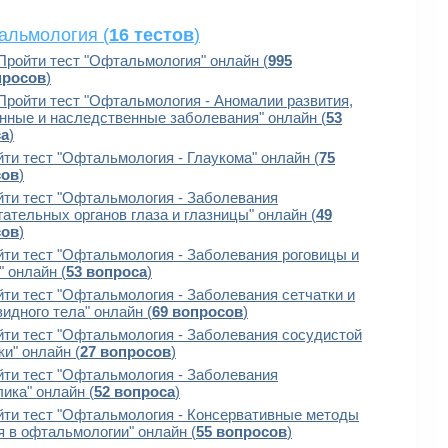
альмология (
16 тестов
)
Пройти тест "Офтальмология" онлайн (
995
просов
)
Пройти тест "Офтальмология - Аномалии развития,
нные и наследственные заболевания" онлайн (
53
са
)
ти тест "Офтальмология - Глаукома" онлайн (
75
сов
)
ти тест "Офтальмология - Заболевания
ательных органов глаза и глазницы" онлайн (
49
сов
)
ти тест "Офтальмология - Заболевания роговицы и
 онлайн (
53 вопроса
)
ти тест "Офтальмология - Заболевания сетчатки и
идного тела" онлайн (
69 вопросов
)
ти тест "Офтальмология - Заболевания сосудистой
и" онлайн (
27 вопросов
)
ти тест "Офтальмология - Заболевания
ика" онлайн (
52 вопроса
)
йти тест "Офтальмология - Консервативные методы
я в офтальмологии" онлайн (
55 вопросов
)