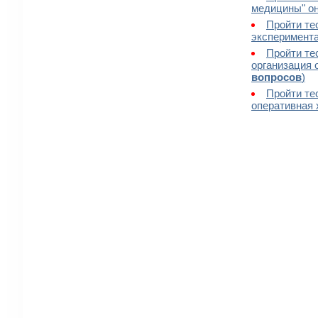
медицины" он
Пройти те
эксперимента
Пройти те
организация 
вопросов
)
Пройти те
оперативная 