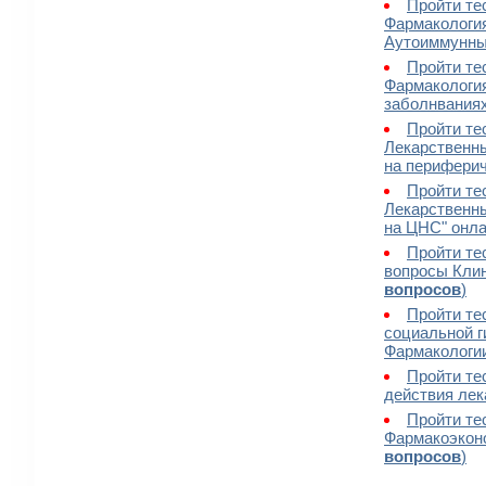
Пройти те
Фармакология
Аутоиммунных
Пройти те
Фармакологи
заболнваниях
Пройти те
Лекарственн
на периферич
Пройти те
Лекарственн
на ЦНС" онла
Пройти те
вопросы Клин
вопросов
)
Пройти те
социальной г
Фармакологии
Пройти те
действия лек
Пройти те
Фармакоэконо
вопросов
)