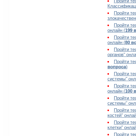
Пройти те
Классификаци
Пройти те
злокачествен
Пройти те
онлайн (
199 
Пройти те
онлайн (
80 в
Пройти те
органов" онла
Пройти те
вопроса
)
Пройти те
системы" онл
Пройти те
онлайн (
100 
Пройти те
системы" онл
Пройти те
костей" онлай
Пройти те
клетки" онлай
Пройти те