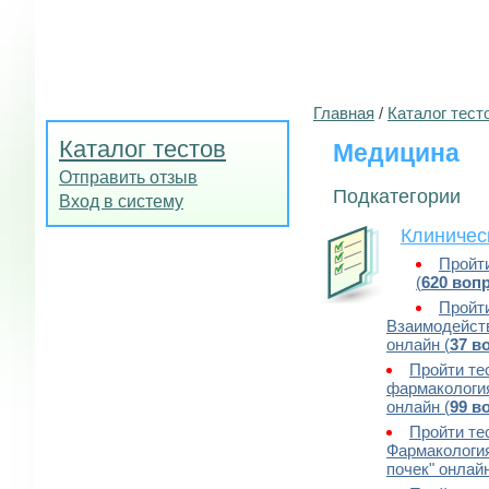
Главная
/
Каталог тест
Каталог тестов
Медицина
Отправить отзыв
Подкатегории
Вход в систему
Клиничес
Пройти
(
620 воп
Пройти
Взаимодейст
онлайн (
37 в
Пройти те
фармакология
онлайн (
99 в
Пройти те
Фармакология
почек" онлайн