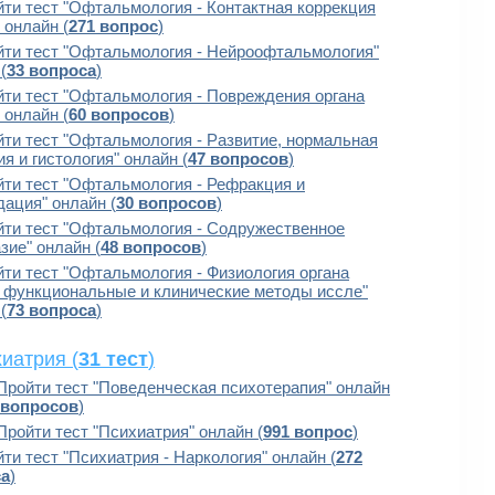
ти тест "Офтальмология - Контактная коррекция
 онлайн (
271 вопрос
)
йти тест "Офтальмология - Нейроофтальмология"
(
33 вопроса
)
ти тест "Офтальмология - Повреждения органа
 онлайн (
60 вопросов
)
ти тест "Офтальмология - Развитие, нормальная
я и гистология" онлайн (
47 вопросов
)
ти тест "Офтальмология - Рефракция и
дация" онлайн (
30 вопросов
)
йти тест "Офтальмология - Содружественное
зие" онлайн (
48 вопросов
)
ти тест "Офтальмология - Физиология органа
, функциональные и клинические методы иссле"
(
73 вопроса
)
иатрия (
31 тест
)
Пройти тест "Поведенческая психотерапия" онлайн
 вопросов
)
Пройти тест "Психиатрия" онлайн (
991 вопрос
)
ти тест "Психиатрия - Наркология" онлайн (
272
са
)