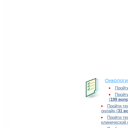
Онкологи
Пройти
Пройти
(
199 воп
Пройти те
онлайн (
31 в
Пройти те
клинической 