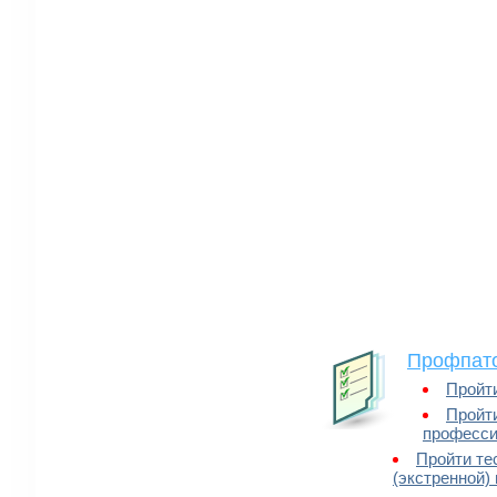
Профпато
Пройти
Пройт
професси
Пройти те
(экстренной)