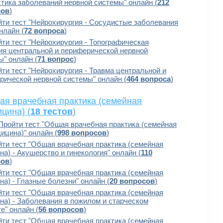
стика заболеваний нервной системы" онлайн (
212
сов
)
ти тест "Нейрохирургия - Сосудистые заболевания
нлайн (
72 вопроса
)
ти тест "Нейрохирургия - Топографическая
ия центральной и периферической нервной
ы" онлайн (
71 вопрос
)
ти тест "Нейрохирургия - Травма центральной и
рической нервной системы" онлайн (
464 вопроса
)
я врачебная практика (семейная
цина) (
18 тестов
)
Пройти тест "Общая врачебная практика (семейная
ицина)" онлайн (
998 вопросов
)
ти тест "Общая врачебная практика (семейная
а) - Акушерство и гинекология" онлайн (
110
сов
)
ти тест "Общая врачебная практика (семейная
а) - Глазные болезни" онлайн (
20 вопросов
)
ти тест "Общая врачебная практика (семейная
на) - Заболевания в пожилом и старческом
е" онлайн (
56 вопросов
)
ти тест "Общая врачебная практика (семейная