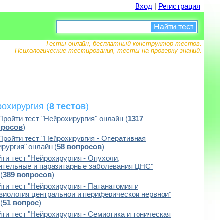
Вход
|
Регистрация
Найти тест
Тесты онлайн, бесплатный конструктор тестов.
Психологические тестирования, тесты на проверку знаний.
охирургия (
8 тестов
)
Пройти тест "Нейрохирургия" онлайн (
1317
просов
)
Пройти тест "Нейрохирургия - Оперативная
рургия" онлайн (
58 вопросов
)
ти тест "Нейрохирургия - Опухоли,
ительные и паразитарные заболевания ЦНС"
(
389 вопросов
)
ти тест "Нейрохирургия - Патанатомия и
зиология центральной и периферической нервной"
(
51 вопрос
)
ти тест "Нейрохирургия - Семиотика и тоническая