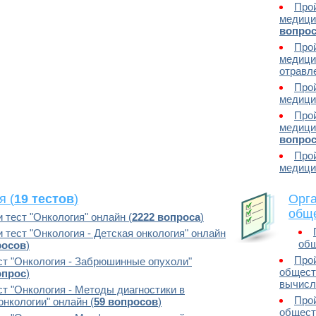
Прой
медици
вопро
Прой
медици
отравле
Прой
медицин
Прой
медици
вопро
Прой
медицин
я (
19 тестов
)
Орга
обще
 тест "Онкология" онлайн (
2222 вопроса
)
 тест "Онкология - Детская онкология" онлайн
общ
росов
)
Прой
ст "Онкология - Забрюшинные опухоли"
общест
опрос
)
вычисл
ст "Онкология - Методы диагностики в
Прой
онкологии" онлайн (
59 вопросов
)
общест