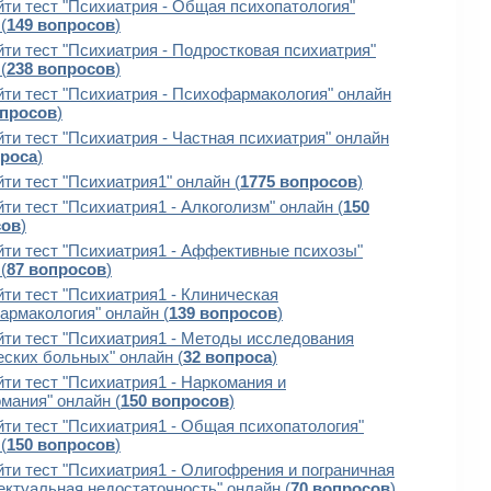
ти тест "Психиатрия - Общая психопатология"
(
149 вопросов
)
ти тест "Психиатрия - Подростковая психиатрия"
(
238 вопросов
)
ти тест "Психиатрия - Психофармакология" онлайн
опросов
)
ти тест "Психиатрия - Частная психиатрия" онлайн
проса
)
ти тест "Психиатрия1" онлайн (
1775 вопросов
)
ти тест "Психиатрия1 - Алкоголизм" онлайн (
150
сов
)
ти тест "Психиатрия1 - Аффективные психозы"
(
87 вопросов
)
ти тест "Психиатрия1 - Клиническая
армакология" онлайн (
139 вопросов
)
ти тест "Психиатрия1 - Методы исследования
еских больных" онлайн (
32 вопроса
)
ти тест "Психиатрия1 - Наркомания и
мания" онлайн (
150 вопросов
)
ти тест "Психиатрия1 - Общая психопатология"
(
150 вопросов
)
ти тест "Психиатрия1 - Олигофрения и пограничная
ектуальная недостаточность" онлайн (
70 вопросов
)