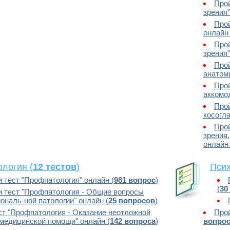
Прой
зрения"
Про
онлайн 
Прой
зрения"
Прой
анатоми
Прой
аккомо
Про
косогла
Прой
зрения
онлайн 
логия (
12 тестов
)
Псих
 тест "Профпатология" онлайн (
981 вопрос
)
(
30
и тест "Профпатология - Общие вопросы
ональ-ной патологии" онлайн (
25 вопросов
)
ст "Профпатология - Оказание неотложной
Прой
 медицинской помощи" онлайн (
142 вопроса
)
вопро