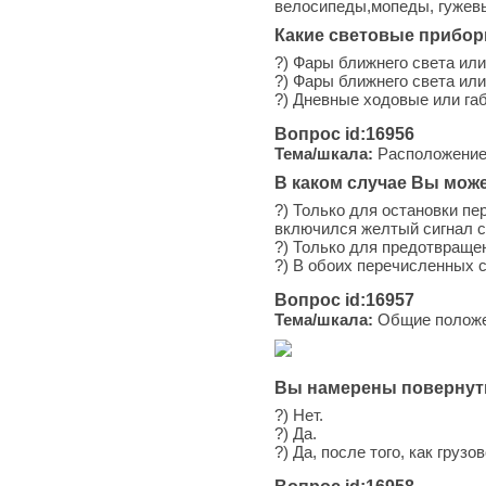
велосипеды,мопеды, гужевы
Какие световые прибор
?) Фары ближнего света или
?) Фары ближнего света или
?) Дневные ходовые или габ
Вопрос id:16956
Тема/шкала:
Расположение 
В каком случае Вы мож
?) Только для остановки п
включился желтый сигнал 
?) Только для предотвраще
?) В обоих перечисленных 
Вопрос id:16957
Тема/шкала:
Общие положен
Вы намерены повернуть
?) Нет.
?) Да.
?) Да, после того, как груз