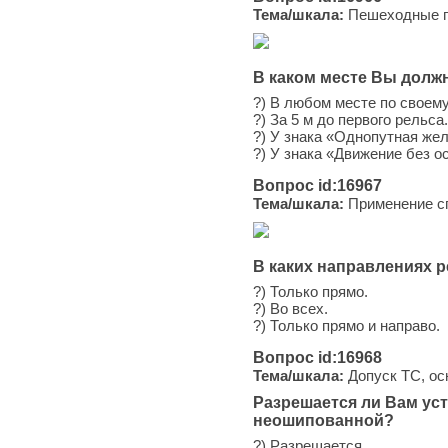
Тема/шкала:
Пешеходные пе
В каком месте Вы долж
?) В любом месте по своем
?) За 5 м до первого рельса.
?) У знака «Однопутная жел
?) У знака «Движение без о
Вопрос id:16967
Тема/шкала:
Применение сп
В каких направлениях 
?) Только прямо.
?) Во всех.
?) Только прямо и направо.
Вопрос id:16968
Тема/шкала:
Допуск ТС, ос
Разрешается ли Вам ус
неошипованной?
?) Разрешается.