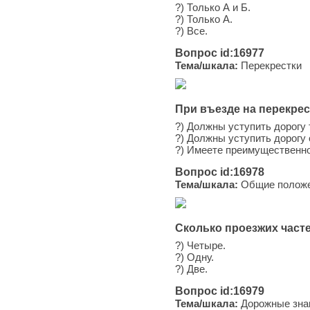
?) Только А и Б.
?) Только А.
?) Все.
Вопрос id:16977
Тема/шкала:
Перекрестки
При въезде на перекрес
?) Должны уступить дорогу 
?) Должны уступить дорогу
?) Имеете преимущественно
Вопрос id:16978
Тема/шкала:
Общие положен
Сколько проезжих часте
?) Четыре.
?) Одну.
?) Две.
Вопрос id:16979
Тема/шкала:
Дорожные зна