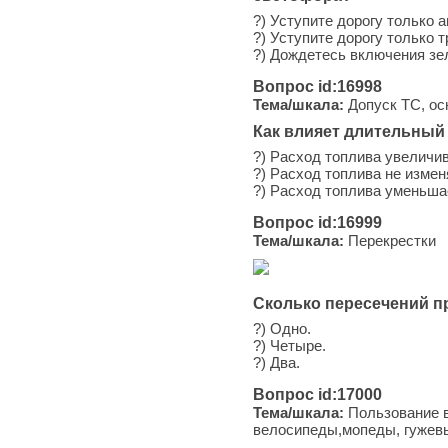
?) Уступите дорогу только 
?) Уступите дорогу только 
?) Дождетесь включения зе
Вопрос id:16998
Тема/шкала:
Допуск ТС, ос
Как влияет длительный 
?) Расход топлива увеличив
?) Расход топлива не измен
?) Расход топлива уменьша
Вопрос id:16999
Тема/шкала:
Перекрестки
Сколько пересечений пр
?) Одно.
?) Четыре.
?) Два.
Вопрос id:17000
Тема/шкала:
Пользование в
велосипеды,мопеды, гужевы