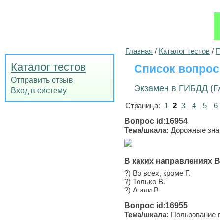
Главная
/
Каталог тестов
/
П
Каталог тестов
Список вопрос
Отправить отзыв
Экзамен в ГИБДД (Г
Вход в систему
Страница:
1
2
3
4
5
6
Вопрос id:16954
Тема/шкала:
Дорожные зна
В каких направлениях 
?) Во всех, кроме Г.
?) Только В.
?) А или В.
Вопрос id:16955
Тема/шкала:
Пользование в