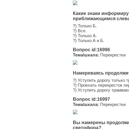
Какие знаки информиру
приближающимся слев
?) Только Б.
?) Все.
?) Только А.
?) Только А и Б.
Вопрос id:16996
Тема/шкала:
Перекрестки
Намереваясь продолжит
?) Уступить дорогу только 
?) Проехать перекресток п
?) Уступить дорогу трамваю
Вопрос id:16997
Тема/шкала:
Перекрестки
Вы намерены продолжит
светофора?