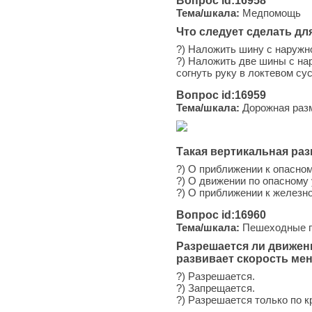
Вопрос id:16958
Тема/шкала:
Медпомощь
Что следует сделать д
?) Наложить шину с наружно
?) Наложить две шины с на
согнуть руку в локтевом с
Вопрос id:16959
Тема/шкала:
Дорожная раз
Такая вертикальная раз
?) О приближении к опасно
?) О движении по опасному 
?) О приближении к железн
Вопрос id:16960
Тема/шкала:
Пешеходные пе
Разрешается ли движен
развивает скорость мен
?) Разрешается.
?) Запрещается.
?) Разрешается только по к