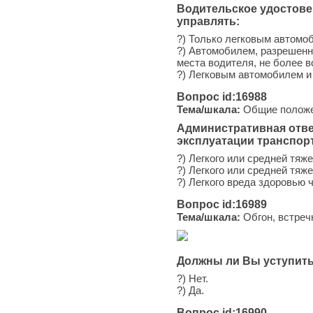
Водительское удостове
управлять:
?) Только легковым автомо
?) Автомобилем, разрешенна
места водителя, не более в
?) Легковым автомобилем и
Вопрос id:16988
Тема/шкала:
Общие положен
Административная отве
эксплуатации транспор
?) Легкого или средней тя
?) Легкого или средней тяж
?) Легкого вреда здоровью
Вопрос id:16989
Тема/шкала:
Обгон, встреч
Должны ли Вы уступить
?) Нет.
?) Да.
Вопрос id:16990