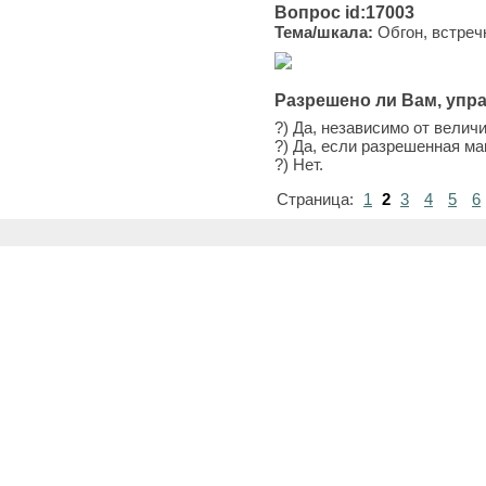
Вопрос id:17003
Тема/шкала:
Обгон, встреч
Разрешено ли Вам, упр
?) Да, независимо от вели
?) Да, если разрешенная ма
?) Нет.
Страница:
1
2
3
4
5
6