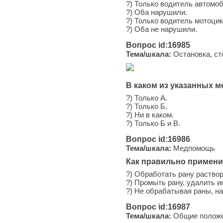
?) Только водитель автомоб
?) Оба нарушили.
?) Только водитель мотоцик
?) Оба не нарушили.
Вопрос id:16985
Тема/шкала:
Остановка, ст
В каком из указанных м
?) Только А.
?) Только Б.
?) Ни в каком.
?) Только Б и В.
Вопрос id:16986
Тема/шкала:
Медпомощь
Как правильно примени
?) Обработать рану раство
?) Промыть рану, удалить 
?) Не обрабатывая раны, н
Вопрос id:16987
Тема/шкала:
Общие положен