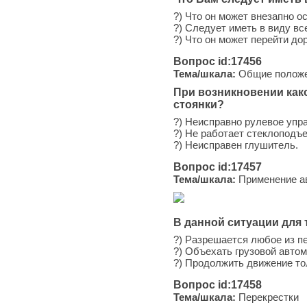
?) Что он может внезапно о
?) Следует иметь в виду в
?) Что он может перейти дор
Вопрос id:17456
Тема/шкала:
Общие положен
При возникновении как
стоянки?
?) Неисправно рулевое упр
?) Не работает стеклоподъ
?) Неисправен глушитель.
Вопрос id:17457
Тема/шкала:
Применение ав
В данной ситуации для
?) Разрешается любое из п
?) Объехать грузовой авто
?) Продолжить движение тол
Вопрос id:17458
Тема/шкала:
Перекрестки