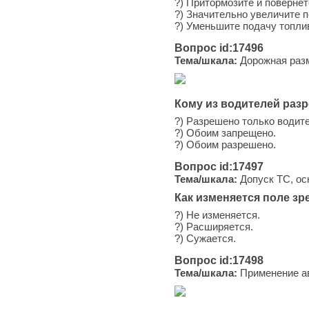
?) Притормозите и повернет
?) Значительно увеличите п
?) Уменьшите подачу топли
Вопрос id:17496
Тема/шкала:
Дорожная раз
Кому из водителей раз
?) Разрешено только водит
?) Обоим запрещено.
?) Обоим разрешено.
Вопрос id:17497
Тема/шкала:
Допуск ТС, ос
Как изменяется поле зр
?) Не изменяется.
?) Расширяется.
?) Сужается.
Вопрос id:17498
Тема/шкала:
Применение ав