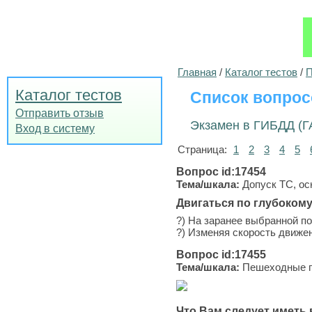
Главная
/
Каталог тестов
/
П
Каталог тестов
Список вопрос
Отправить отзыв
Экзамен в ГИБДД (Г
Вход в систему
Страница:
1
2
3
4
5
Вопрос id:17454
Тема/шкала:
Допуск ТС, ос
Двигаться по глубокому
?) На заранее выбранной по
?) Изменяя скорость движен
Вопрос id:17455
Тема/шкала:
Пешеходные пе
Что Вам следует иметь 