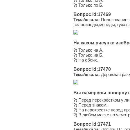
?) Только по А.
?) Только по Б.
Вопрос id:17469
Тема/шкала:
Пользование в
велосипеды,мопеды, гужевы
На каком рисунке изобр
?) Только на А.
?) Только на Б.
?) На обоих.
Вопрос id:17470
Тема/шкала:
Дорожная раз
Вы намерены повернуть
?) Перед перекрестком у ли
?) Перед знаком.
?) На перекрестке перед пр
?) В любом месте по усмот
Вопрос id:17471
Тема/шкала:
Допуск ТС, ос