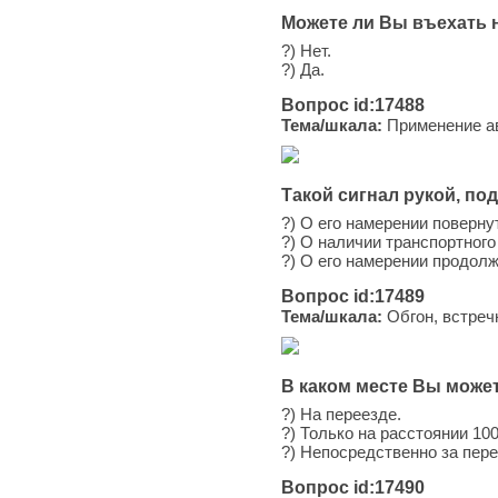
Можете ли Вы въехать 
?) Нет.
?) Да.
Вопрос id:17488
Тема/шкала:
Применение ав
Такой сигнал рукой, п
?) О его намерении поверну
?) О наличии транспортног
?) О его намерении продол
Вопрос id:17489
Тема/шкала:
Обгон, встреч
В каком месте Вы может
?) На переезде.
?) Только на расстоянии 10
?) Непосредственно за пер
Вопрос id:17490