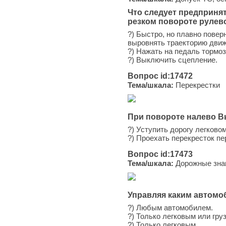
Что следует предприня
резком повороте рулево
?) Быстро, но плавно пове
выровнять траекторию дви
?) Нажать на педаль тормоз
?) Выключить сцепление.
Вопрос id:17472
Тема/шкала:
Перекрестки
При повороте налево 
?) Уступить дорогу легково
?) Проехать перекресток п
Вопрос id:17473
Тема/шкала:
Дорожные зна
Управляя каким автомо
?) Любым автомобилем.
?) Только легковым или гр
?) Только легковым.