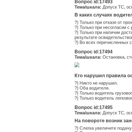
Вопрос id:17493
Тема/шкала:
Допуск ТС, ос
В каких случаях водит
?) Только при отказе от пр
?) Только при несогласии с
?) Только при наличии дост
результате освидетельство
?) Во всех перечисленных 
Вопрос id:17494
Тема/шкала:
Остановка, ст
Кто нарушил правила о
?) Никто не нарушил.
?) Оба водителя.
?) Только водитель грузово
?) Только водитель легково
Вопрос id:17495
Тема/шкала:
Допуск ТС, ос
На повороте возник за
?) Слегка увеличите подач