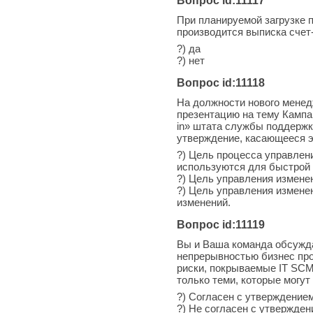
Вопрос id:11117
При планируемой загрузке п
производится выписка счет-
?) да
?) нет
Вопрос id:11118
На должности нового мене
презентацию на тему Кампа
in» штата службы поддержк
утверждение, касающееся э
?) Цель процесса управлен
используются для быстрой 
?) Цель управления измене
?) Цель управления измене
изменений.
Вопрос id:11119
Вы и Ваша команда обсужд
непрерывностью бизнес про
риски, покрываемые IT SCM
только теми, которые могу
?) Согласен с утверждение
?) Не согласен с утвержден