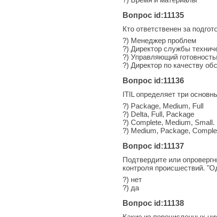
Вопрос id:11135
Кто ответственен за подго
?) Менеджер проблем
?) Директор службы технич
?) Управляющий готовност
?) Директор по качеству о
Вопрос id:11136
ITIL определяет три основн
?) Package, Medium, Full
?) Delta, Full, Package
?) Complete, Medium, Small.
?) Medium, Package, Comple
Вопрос id:11137
Подтвердите или опровергн
контроля происшествий. "О
?) нет
?) да
Вопрос id:11138
Какие из перечисленных ни