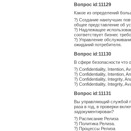
Вопрос id:11129
Какое из определений бол
?) Создание наилучших пов
общее представление об ус
?) Надлежащее использовани
соответствует бизнес треб
?) Управление обслуживани
ожиданий потребителя.
Вопрос id:11130
В сфере безопасности что 
?) Confidentiality, Intention
?) Confidentiality, Intentio
?) Confidentiality, Integrit
?) Confidentiality, Integrity
Вопрос id:11131
Вы управляющий службой п
раза в год, в проверки вкл
задокументирован?
?) Расписание Релиза
?) Политика Релиза.
?) Процессы Релиза