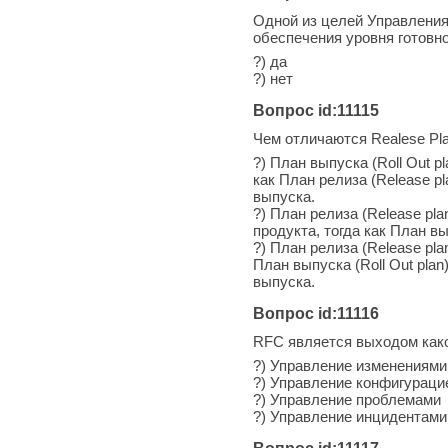
Одной из целей Управления
обеспечения уровня готовно
?) да
?) нет
Вопрос id:11115
Чем отличаются Realese Pla
?) План выпуска (Roll Out 
как План релиза (Release p
выпуска.
?) План релиза (Release p
продукта, тогда как План в
?) План релиза (Release pl
План выпуска (Roll Out pla
выпуска.
Вопрос id:11116
RFC является выходом как
?) Управление изменениями
?) Управление конфигураци
?) Управление проблемами
?) Управление инцидентами