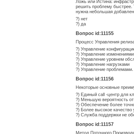
Ложь или Истина: инфрастр
решить проблему быстрее. Т
нужна небольшая добавленн
?) нет
?) да
Вопрос id:11155
Процесс Управления релиза
?) Управление конфигураци
?) Управление изменениями
?) Управление уровнем обс
?) Управление нагрузками
?) Управление проблемами.
Вопрос id:11156
Некоторые основные преим
?) Единый call -центр для к
?) Меньшую вероятность от
?) Обеспечение более точ
?) Более высокое качество
?) Служба поддержки не об
Вопрос id:11157
Метод Поточного Производ