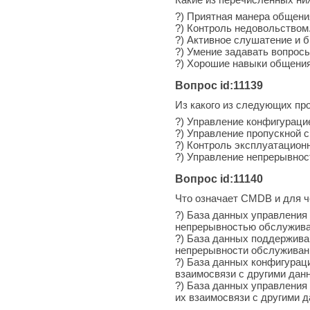
?) Приятная манера общени
?) Контроль недовольством
?) Активное слушатение и 
?) Умение задавать вопросы
?) Хорошие навыки общения
Вопрос id:11139
Из какого из следующих пр
?) Управление конфигураци
?) Управление пропускной 
?) Контроль эксплуатацион
?) Управление непрерывно
Вопрос id:11140
Что означает CMDB и для ч
?) База данных управления
непрерывностью обслужива
?) База данных поддержива
непрерывности обслуживани
?) База данных конфигурац
взаимосвязи с другими дан
?) База данных управления
их взаимосвязи с другими 