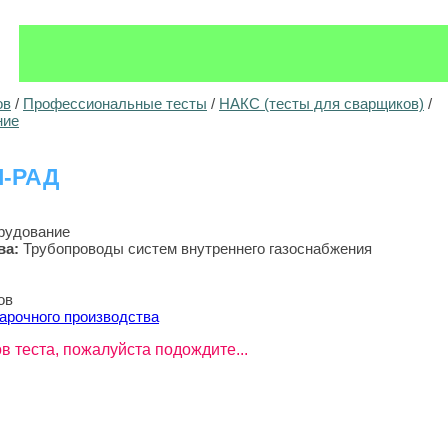
ов
/
Профессиональные тесты
/
НАКС (тесты для сварщиков)
/
ние
-I-РАД
рудование
ва
:
Трубопроводы систем внутреннего газоснабжения
ов
арочного производства
в теста, пожалуйста подождите...