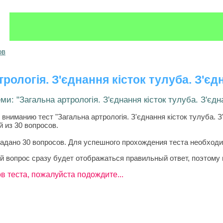
ов
рологія. З'єднання кісток тулуба. З'єд
ми: "Загальна артрологія. З'єднання кісток тулуба. З'єдн
иманию тест "Загальна артрологія. З'єднання кісток тулуба. З
 из 30 вопросов.
задано 30 вопросов. Для успешного прохождения теста необходи
й вопрос сразу будет отображаться правильный ответ, поэтому 
в теста, пожалуйста подождите...