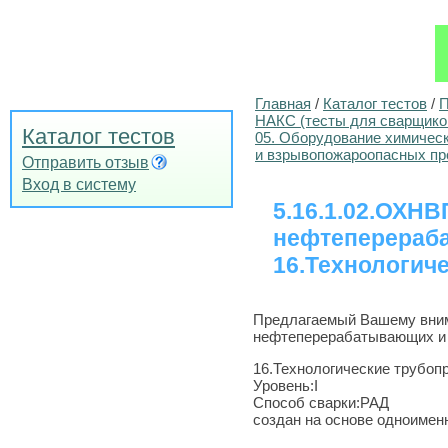
Главная
/
Каталог тестов
/
П
НАКС (тесты для сварщико
Каталог тестов
05. Оборудование химичес
и взрывопожароопасных пр
Отправить отзыв
Вход в систему
5.16.1.02.ОХН
нефтеперераб
16.Технологич
Предлагаемый Вашему вним
нефтеперерабатывающих и 
16.Технологические трубоп
Уровень:I
Способ сварки:РАД
создан на основе одноименн