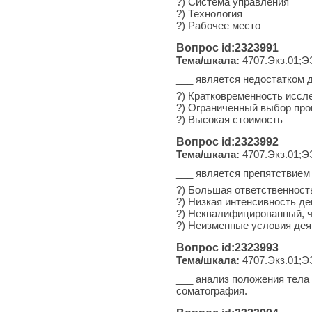
?) Система управления
?) Технология
?) Рабочее место
Вопрос id:2323991
Тема/шкала:
4707.Экз.01;Э
___ является недостатком 
?) Кратковременность иссл
?) Ограниченный выбор пр
?) Высокая стоимость
Вопрос id:2323992
Тема/шкала:
4707.Экз.01;Э
___ является препятствием
?) Большая ответственност
?) Низкая интенсивность де
?) Неквалифицированный, ч
?) Неизменные условия дея
Вопрос id:2323993
Тема/шкала:
4707.Экз.01;Э
___ анализ положения тела
соматография.