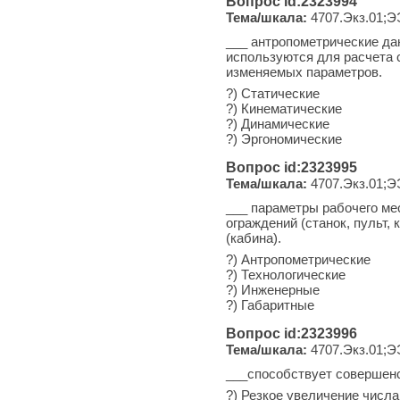
Вопрос id:2323994
Тема/шкала:
4707.Экз.01;Э
___ антропометрические да
используются для расчета 
изменяемых параметров.
?) Статические
?) Кинематические
?) Динамические
?) Эргономические
Вопрос id:2323995
Тема/шкала:
4707.Экз.01;Э
___ параметры рабочего ме
ограждений (станок, пульт, 
(кабина).
?) Антропометрические
?) Технологические
?) Инженерные
?) Габаритные
Вопрос id:2323996
Тема/шкала:
4707.Экз.01;Э
___способствует совершен
?) Резкое увеличение числ