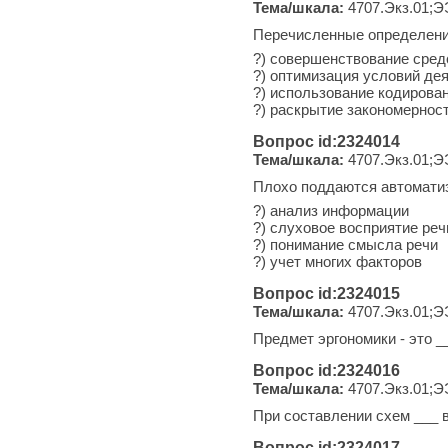
Тема/шкала:
4707.Экз.01;Э
Перечисленные определения
?) совершенствование сре
?) оптимизация условий де
?) использование кодирова
?) раскрытие закономернос
Вопрос id:2324014
Тема/шкала:
4707.Экз.01;Э
Плохо поддаются автомати
?) анализ информации
?) слуховое восприятие реч
?) понимание смысла речи
?) учет многих факторов
Вопрос id:2324015
Тема/шкала:
4707.Экз.01;Э
Предмет эргономики - это _
Вопрос id:2324016
Тема/шкала:
4707.Экз.01;Э
При составлении схем ___ 
Вопрос id:2324017