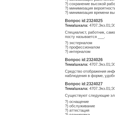
?) сохранение высокой раб
?) минимизация вероятност
?) минимизация времени вы
Вопрос id:2324025
Тема/шкала:
4707.Экз.01;Э
Специалист, работник, са
посту называется ___.
?) экстерналом
?) профессионалом
?) интерналом
Вопрос id:2324026
Тема/шкала:
4707.Экз.01;Э
Средство отображения инфо
наблюдения в форме, удобн
Вопрос id:2324027
Тема/шкала:
4707.Экз.01;Э
Существуют следующие эле
?) оснащение
?) обслуживание
?) аттестация
?) планировка