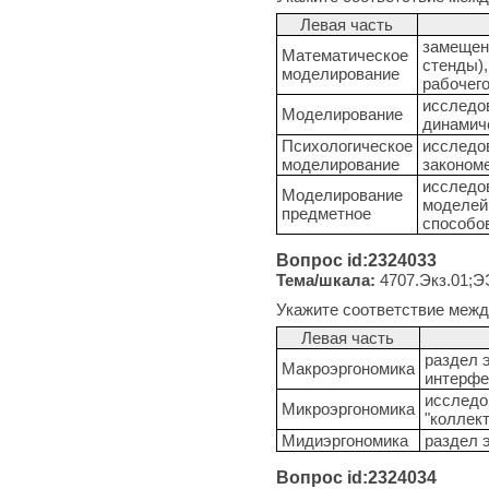
Левая часть
замещен
Математическое
стенды),
моделирование
рабочего
исследо
Моделирование
динамич
Психологическое
исследо
моделирование
закономе
исследов
Моделирование
моделей
предметное
способо
Вопрос id:2324033
Тема/шкала:
4707.Экз.01;Э
Укажите соответствие межд
Левая часть
раздел 
Макроэргономика
интерфе
исследов
Микроэргономика
"коллект
Мидиэргономика
раздел 
Вопрос id:2324034