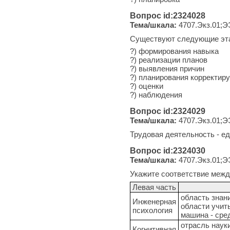
Вопрос id:2324028
Тема/шкала:
4707.Экз.01;Э
Существуют следующие эта
?) формирования навыка
?) реализации планов
?) выявления причин
?) планирования корректир
?) оценки
?) наблюдения
Вопрос id:2324029
Тема/шкала:
4707.Экз.01;Э
Трудовая деятельность - е
Вопрос id:2324030
Тема/шкала:
4707.Экз.01;Э
Укажите соответствие межд
Левая часть
область знан
Инженерная
области учит
психология
машина - сред
отрасль науки
Когнитивная