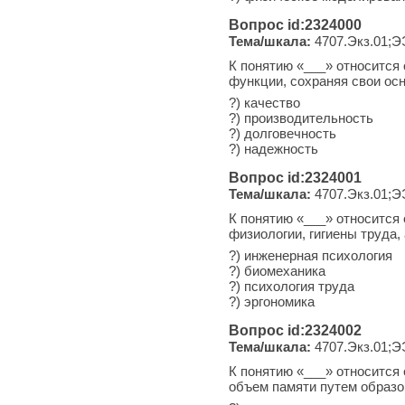
Вопрос id:2324000
Тема/шкала:
4707.Экз.01;Э
К понятию «___» относится
функции, сохраняя свои ос
?) качество
?) производительность
?) долговечность
?) надежность
Вопрос id:2324001
Тема/шкала:
4707.Экз.01;Э
К понятию «___» относится
физиологии, гигиены труда,
?) инженерная психология
?) биомеханика
?) психология труда
?) эргономика
Вопрос id:2324002
Тема/шкала:
4707.Экз.01;Э
К понятию «___» относится
объем памяти путем образо