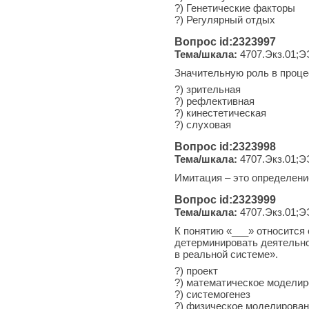
?) Генетические факторы
?) Регулярный отдых
Вопрос id:2323997
Тема/шкала:
4707.Экз.01;Э
Значительную роль в проце
?) зрительная
?) рефлективная
?) кинестетическая
?) слуховая
Вопрос id:2323998
Тема/шкала:
4707.Экз.01;Э
Имитация – это определени
Вопрос id:2323999
Тема/шкала:
4707.Экз.01;Э
К понятию «___» относится
детерминировать деятельно
в реальной системе».
?) проект
?) математическое модели
?) системогенез
?) физическое моделирова