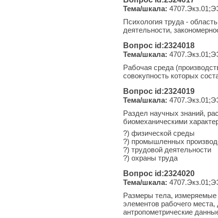
Тема/шкала:
4707.Экз.01;Э
Психология труда - област
деятельности, закономерно
Вопрос id:2324018
Тема/шкала:
4707.Экз.01;Э
Рабочая среда (производств
совокупность которых сост
Вопрос id:2324019
Тема/шкала:
4707.Экз.01;Э
Раздел научных знаний, ра
биомеханическими характер
?) физической среды
?) промышленных производ
?) трудовой деятельности
?) охраны труда
Вопрос id:2324020
Тема/шкала:
4707.Экз.01;Э
Размеры тела, измеряемые 
элементов рабочего места,
антропометрические данны