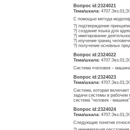
Вопрос id:2324021
Тема/шкала:
4707.Экз.01;Э
С помощью метода модели
?) подтверждение принцип
?) создание языка для адек
?) имитирование деятельно
?) изучение границ челове
?) получение основных пре
Вопрос id:2324022
Тема/шкала:
4707.Экз.01;Э
Система «человек – машина 
Вопрос id:2324023
Тема/шкала:
4707.Экз.01;Э
Система, которая включает
задачи системы в рабочем п
система "человек - машина"
Вопрос id:2324024
Тема/шкала:
4707.Экз.01;Э
Следующие понятия относят
?) минимизация расстояния