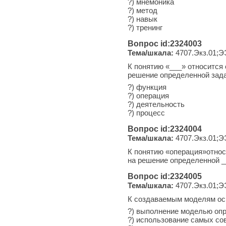
?) мнемоника
?) метод
?) навык
?) тренинг
Вопрос id:2324003
Тема/шкала:
4707.Экз.01;Э
К понятию «___» относится
решение определенной зада
?) функция
?) операция
?) деятельность
?) процесс
Вопрос id:2324004
Тема/шкала:
4707.Экз.01;Э
К понятию «операция»относ
на решение определенной _
Вопрос id:2324005
Тема/шкала:
4707.Экз.01;Э
К создаваемым моделям ос
?) выполнение моделью оп
?) использование самых со