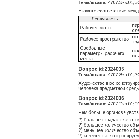
Тема/шкала:
4707.Экз.01;Э
Укажите соответствие межд
Левая часть
па
Рабочее место
сл
ос
Рабочее пространство
тр
Свободные
не
параметры рабочего
ил
места
Вопрос id:2324035
Тема/шкала:
4707.Экз.01;Э
Художественное конструиро
человека предметной среды
Вопрос id:2324036
Тема/шкала:
4707.Экз.01;Э
Чем больше органов чувств
?) больше страдает качест
?) большее количество объ
?) меньшее количество объ
?) количество контролируе