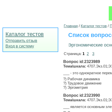
Главная
/
Каталог тестов
/
П
Каталог тестов
Список вопрос
Отправить отзыв
Эргономические осно
Вход в систему
Страница:
1
2
3
Вопрос id:2323989
Тема/шкала:
4707.Экз.01;Э
___ - это однократное перем
?) Рабочая динамика
?) Трудовое движение
?) Эргометрия
Вопрос id:2323990
Тема/шкала:
4707.Экз.01;Э
___ является основным эле