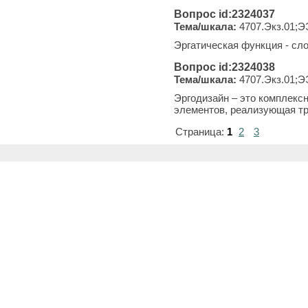
Вопрос id:2324037
Тема/шкала:
4707.Экз.01;Э
Эргатическая функция - сл
Вопрос id:2324038
Тема/шкала:
4707.Экз.01;Э
Эргодизайн – это комплекс
элементов, реализующая тр
Страница:
1
2
3