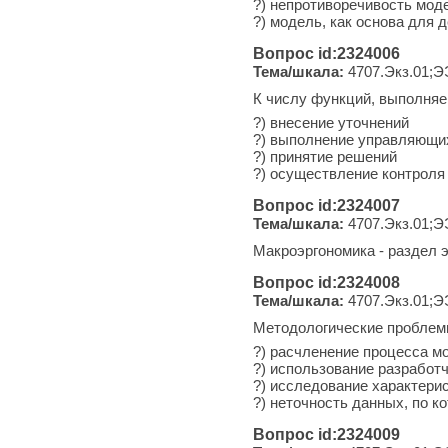
?) непротиворечивость мод
?) модель, как основа для
Вопрос id:2324006
Тема/шкала:
4707.Экз.01;Э
К числу функций, выполняе
?) внесение уточнений
?) выполнение управляющи
?) принятие решений
?) осуществление контроля
Вопрос id:2324007
Тема/шкала:
4707.Экз.01;Э
Макроэргономика - раздел 
Вопрос id:2324008
Тема/шкала:
4707.Экз.01;Э
Методологические проблемы
?) расчленение процесса 
?) использование разработ
?) исследование характери
?) неточность данных, по 
Вопрос id:2324009