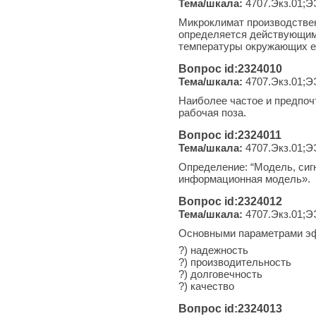
Тема/шкала:
4707.Экз.01;Э
Микроклимат производствен
определяется действующими
температуры окружающих ег
Вопрос id:2324010
Тема/шкала:
4707.Экз.01;Э
Наиболее частое и предпоч
рабочая поза.
Вопрос id:2324011
Тема/шкала:
4707.Экз.01;Э
Определение: “Модель, сигн
информационная модель».
Вопрос id:2324012
Тема/шкала:
4707.Экз.01;Э
Основными параметрами эф
?) надежность
?) производительность
?) долговечность
?) качество
Вопрос id:2324013