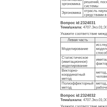
решений, пос
эргономика
системы
отрасль наук
Эргономика
средствами в
Вопрос id:2324031
Тема/шкала:
4707.Экз.01;Э
Укажите соответствие межд
Левая часть
исслед
Моделирование
модел
спосо
Статистическое
имита
(имитационное)
фактор
моделирование
Векторно-
метод,
координатный
челов
метод
Полиэффекторный
метод,
метод
рабоче
Вопрос id:2324032
Тема/шкала:
4707.Экз.01;Э
Укажите соответствие межд