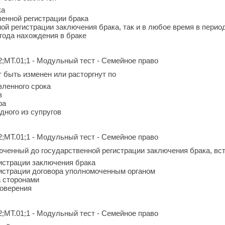
ка
венной регистрации брака
ной регистрации заключения брака, так и в любое время в перио
 года нахождения в браке
2;МТ.01;1 - Модульный тест - Семейное право
 быть изменен или расторгнут по
вленного срока
в
ра
дного из супругов
2;МТ.01;1 - Модульный тест - Семейное право
юченный до государственной регистрации заключения брака, вст
гистрации заключения брака
гистрации договора уполномоченным органом
а сторонами
товерения
2;МТ.01;1 - Модульный тест - Семейное право