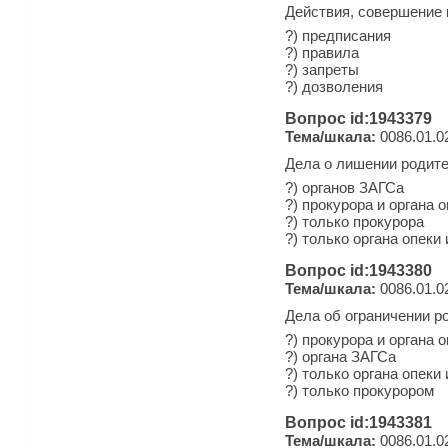
Действия, совершение 
?) предписания
?) правила
?) запреты
?) дозволения
Вопрос id:1943379
Тема/шкала:
0086.01.0
Дела о лишении родите
?) органов ЗАГСа
?) прокурора и органа 
?) только прокурора
?) только органа опеки
Вопрос id:1943380
Тема/шкала:
0086.01.0
Дела об ограничении р
?) прокурора и органа 
?) органа ЗАГСа
?) только органа опеки
?) только прокурором
Вопрос id:1943381
Тема/шкала:
0086.01.0