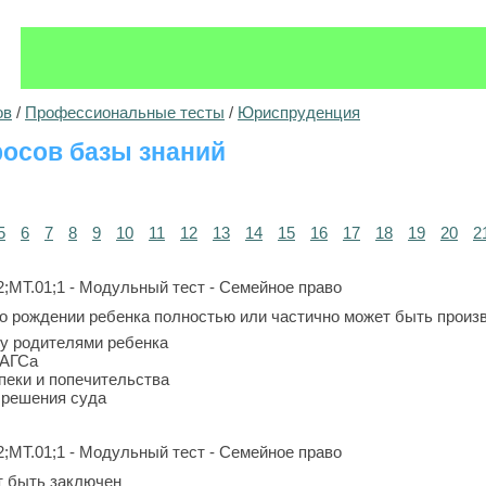
ов
/
Профессиональные тесты
/
Юриспруденция
осов базы знаний
5
6
7
8
9
10
11
12
13
14
15
16
17
18
19
20
2
2;МТ.01;1 - Модульный тест - Семейное право
о рождении ребенка полностью или частично может быть произ
у родителями ребенка
ЗАГСа
опеки и попечительства
и решения суда
2;МТ.01;1 - Модульный тест - Семейное право
т быть заключен