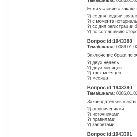
Тема/шкала:
0086.01.0
Если условие о заключ
?) со дня подачи заявл
?) с момента нотариал
?) со дня регистрации 
?) по соглашению стор
Вопрос id:1943388
Тема/шкала:
0086.01.0
Заключение брака по о
?) двух недель
?) двух месяцев
?) трех месяцев
?) месяца
Вопрос id:1943390
Тема/шкала:
0086.01.0
Законодательные акты 
?) ограничениями
?) источниками
?) правилами
?) запретами
Вопрос id:1943391