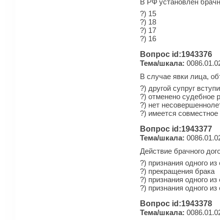
В РФ установлен брачн
?) 15
?) 18
?) 17
?) 16
Вопрос id:1943376
Тема/шкала:
0086.01.0
В случае явки лица, о
?) другой супруг вступ
?) отменено судебное 
?) нет несовершенноле
?) имеется совместное
Вопрос id:1943377
Тема/шкала:
0086.01.0
Действие брачного дог
?) признания одного и
?) прекращения брака
?) признания одного и
?) признания одного и
Вопрос id:1943378
Тема/шкала:
0086.01.0