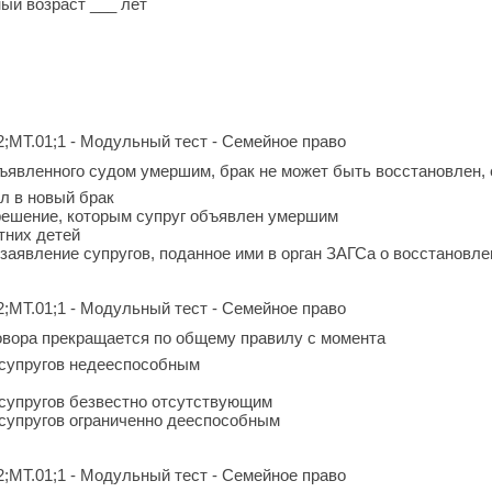
ый возраст ___ лет
2;МТ.01;1 - Модульный тест - Семейное право
бъявленного судом умершим, брак не может быть восстановлен,
ил в новый брак
решение, которым супруг объявлен умершим
тних детей
 заявление супругов, поданное ими в орган ЗАГСа о восстановле
2;МТ.01;1 - Модульный тест - Семейное право
овора прекращается по общему правилу с момента
з супругов недееспособным
з супругов безвестно отсутствующим
з супругов ограниченно дееспособным
2;МТ.01;1 - Модульный тест - Семейное право