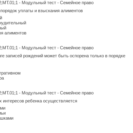
2;МТ.01;1 - Модульный тест - Семейное право
порядок уплаты и взыскания алиментов
й
инудительный
ный
ля алиментов
2;МТ.01;1 - Модульный тест - Семейное право
иге записей рождений может быть оспорена только в порядке
тративном
ра
2;МТ.01;1 - Модульный тест - Семейное право
х интересов ребенка осуществляется
ами
мьи
ушками