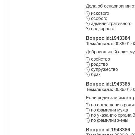
Дела об оспаривании о
?) искового
?) особого
?) административного
?) надзорного
Вопрос id:1943384
Тема/шкала:
0086.01.0
Добровольный союз муж
?) свойство
?) родство
?) супружество
?) брак
Вопрос id:1943385
Тема/шкала:
0086.01.0
Если родители имеют 
?) по соглашению роди
?) по фамилии мужа
?) по указанию органа 
?) по фамилии жены
Вопрос id:1943386