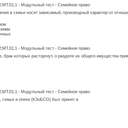
2;МТ.01;1 - Модульный тест - Семейное право
ния в семье носят зависимый, производный характер от отнош
ном
чаями
енных
2;МТ.01;1 - Модульный тест - Семейное право
в, брак которых расторгнут, о разделе их общего имущества при
2;МТ.01;1 - Модульный тест - Семейное право
, семье и опеке (КЗоБСО) был принят в