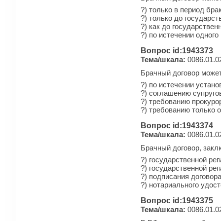
?) только в период бра
?) только до государст
?) как до государствен
?) по истечении одного
Вопрос id:1943373
Тема/шкала:
0086.01.0
Брачный договор может
?) по истечении устано
?) соглашению супруго
?) требованию прокуро
?) требованию только о
Вопрос id:1943374
Тема/шкала:
0086.01.0
Брачный договор, закл
?) государственной ре
?) государственной ре
?) подписания договор
?) нотариального удос
Вопрос id:1943375
Тема/шкала:
0086.01.0