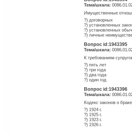
Тема/шкала:
0086.01.0
Имущественные отноше
?) договорных
?) установленных зако
?) установленных обы
?) личные неимуществ
Вопрос id:1943395
Тема/шкала:
0086.01.0
К требованиям супруго
?) пять лет
?) три года
?) два года
?) один год
Вопрос id:1943396
Тема/шкала:
0086.01.0
Кодекс законов о браке
?) 1924 г.
?) 1925 г.
?) 1923 г.
?) 1926 г.