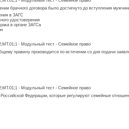
2;МТ.01;1 - Модульный тест - Семейное право
ении брачного договора было достигнуто до вступления мужчины
ения в ЗАГС
ьного удостоверения
брака в органе ЗАГСа
он
2;МТ.01;1 - Модульный тест - Семейное право
бщему правилу производится по истечении со дня подачи заявл
2;МТ.01;1 - Модульный тест - Семейное право
Российской Федерации, которые регулируют семейные отношен