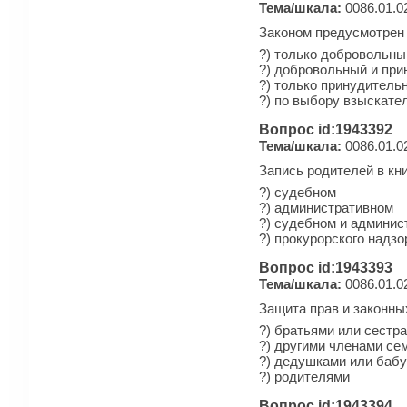
Тема/шкала:
0086.01.0
Законом предусмотрен 
?) только добровольны
?) добровольный и пр
?) только принудитель
?) по выбору взыскате
Вопрос id:1943392
Тема/шкала:
0086.01.0
Запись родителей в кн
?) судебном
?) административном
?) судебном и админис
?) прокурорского надзо
Вопрос id:1943393
Тема/шкала:
0086.01.0
Защита прав и законны
?) братьями или сестр
?) другими членами се
?) дедушками или баб
?) родителями
Вопрос id:1943394