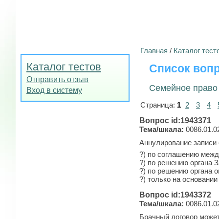
Главная
/
Каталог тест
Каталог тестов
Список вопр
Отправить отзыв
Семейное право
Вход в систему
Страница:
1
2
3
4
Вопрос id:1943371
Тема/шкала:
0086.01.0
Аннулирование записи 
?) по соглашению межд
?) по решению органа 
?) по решению органа 
?) только на основани
Вопрос id:1943372
Тема/шкала:
0086.01.0
Брачный договор може