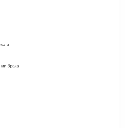
 если
нии брака