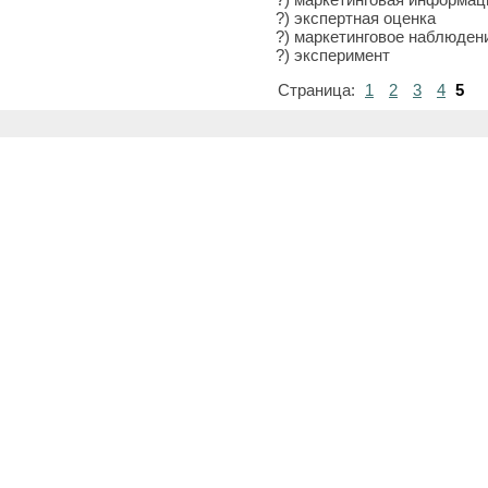
?) экспертная оценка
?) маркетинговое наблюден
?) эксперимент
Страница:
1
2
3
4
5