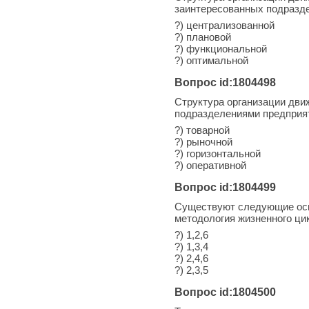
заинтересованных подразде
?) централизованной
?) плановой
?) функциональной
?) оптимальной
Вопрос id:1804498
Структура организации дви
подразделениями предприя
?) товарной
?) рыночной
?) горизонтальной
?) оперативной
Вопрос id:1804499
Существуют следующие осн
методология жизненного ци
?) 1,2,6
?) 1,3,4
?) 2,4,6
?) 2,3,5
Вопрос id:1804500