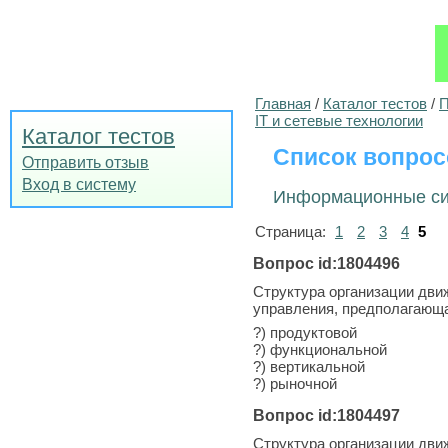
Главная
/
Каталог тестов
/
П
IT и сетевые технологии
Каталог тестов
Список вопрос
Отправить отзыв
Вход в систему
Информационные си
Страница:
1
2
3
4
5
Вопрос id:1804496
Структура организации дви
управления, предполагающ
?) продуктовой
?) функциональной
?) вертикальной
?) рыночной
Вопрос id:1804497
Структура организации дви