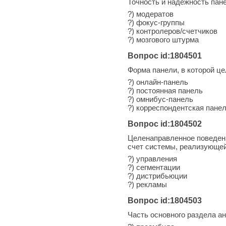
Точность и надежность па
?) модератов
?) фокус-группы
?) контролеров/счетчиков
?) мозгового штурма
Вопрос id:1804501
Форма панели, в которой ц
?) онлайн-панель
?) постоянная панель
?) омнибус-панель
?) корреспондентская пане
Вопрос id:1804502
Целенаправленное поведен
счет системы, реализующе
?) управления
?) сегментации
?) дистрибьюции
?) рекламы
Вопрос id:1804503
Часть основного раздела а