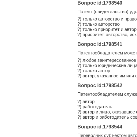
Вопрос id:1798540
Патент (свидетельство) уд
?) только авторство и прав
?) только авторство
?) только приоритет и авто
?) приоритет, авторство, и
Вопрос id:1798541
Патентообладателем может
?) любое заинтересованное
?) только юридические лиц
?) только автор
?) автор, указанное им или
Вопрос id:1798542
Патентообладателем служеб
?) автор
?) работодатель
?) автор и лицо, оказавше
?) автор и работодатель со
Вопрос id:1798544
Переводчик субъектом авто