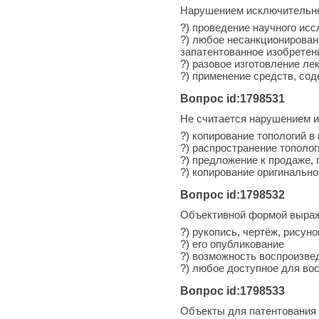
Нарушением исключительно
?) проведение научного ис
?) любое несанкционирован
запатентованное изобрете
?) разовое изготовление ле
?) применение средств, со
Вопрос id:1798531
Не считается нарушением и
?) копирование топологий в
?) распространение тополо
?) предложение к продаже,
?) копирование оригинально
Вопрос id:1798532
Объективной формой выраже
?) рукопись, чертёж, рисуно
?) его опубликование
?) возможность воспроизве
?) любое доступное для во
Вопрос id:1798533
Объекты для патентования 