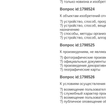
?) только новизна и изобре
Вопрос id:1798524
К объектам изобретений от
?) устройство, способ, про
?) устройство, способ, вещ
назначению
?) способы, методы органи
?) устройство, способ, ал
Вопрос id:1798525
К произведениям, не являю
?) фотографические произв
?) официальные документы,
?) произведения декоративн
?) географические карты
Вопрос id:1798526
К условиям осуществления 
?) возмещение пользовате
?) служебный характер про
?) возмещение пользовател
?) публичное оповещение о