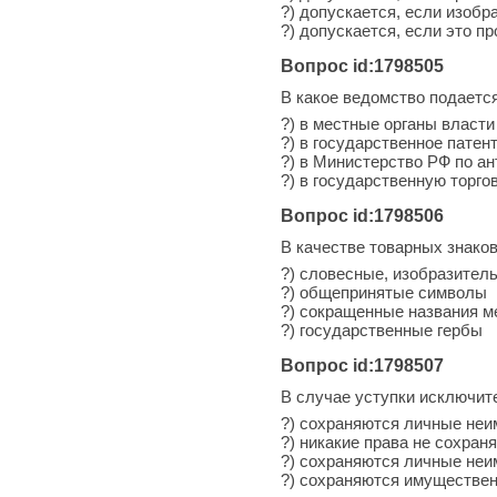
?) допускается, если изоб
?) допускается, если это 
Вопрос id:1798505
В какое ведомство подается
?) в местные органы власти
?) в государственное патен
?) в Министерство РФ по а
?) в государственную торг
Вопрос id:1798506
В качестве товарных знако
?) словесные, изобразител
?) общепринятые символы
?) сокращенные названия 
?) государственные гербы
Вопрос id:1798507
В случае уступки исключит
?) сохраняются личные не
?) никакие права не сохран
?) сохраняются личные не
?) сохраняются имуществен