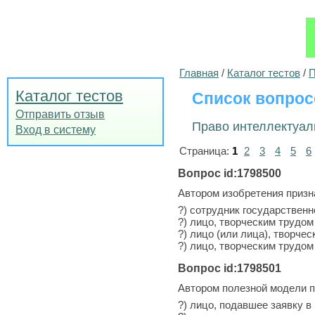
Главная
/
Каталог тестов
/
П
Каталог тестов
Список вопрос
Отправить отзыв
Право интеллектуал
Вход в систему
Страница:
1
2
3
4
5
6
Вопрос id:1798500
Автором изобретения призн
?) сотрудник государственн
?) лицо, творческим трудом
?) лицо (или лица), творче
?) лицо, творческим трудом
Вопрос id:1798501
Автором полезной модели п
?) лицо, подавшее заявку в