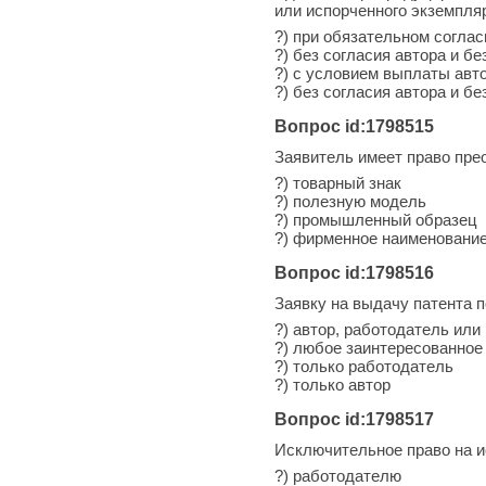
или испорченного экземпля
?) при обязательном соглас
?) без согласия автора и бе
?) с условием выплаты авт
?) без согласия автора и б
Вопрос id:1798515
Заявитель имеет право прео
?) товарный знак
?) полезную модель
?) промышленный образец
?) фирменное наименовани
Вопрос id:1798516
Заявку на выдачу патента 
?) автор, работодатель или
?) любое заинтересованное
?) только работодатель
?) только автор
Вопрос id:1798517
Исключительное право на и
?) работодателю