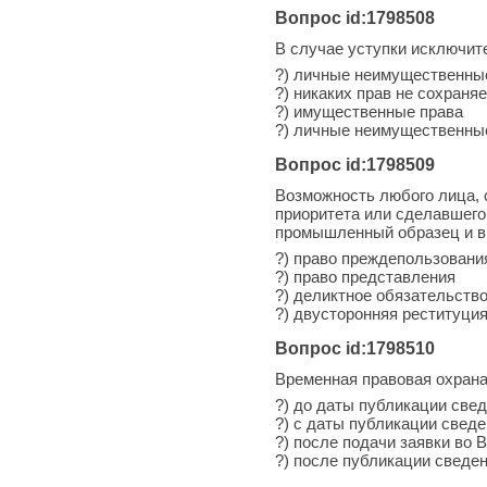
Вопрос id:1798508
В случае уступки исключит
?) личные неимущественны
?) никаких прав не сохраня
?) имущественные права
?) личные неимущественные
Вопрос id:1798509
Возможность любого лица, 
приоритета или сделавшего
промышленный образец и в
?) право преждепользовани
?) право представления
?) деликтное обязательств
?) двусторонняя реституци
Вопрос id:1798510
Временная правовая охран
?) до даты публикации свед
?) с даты публикации сведе
?) после подачи заявки в
?) после публикации сведен