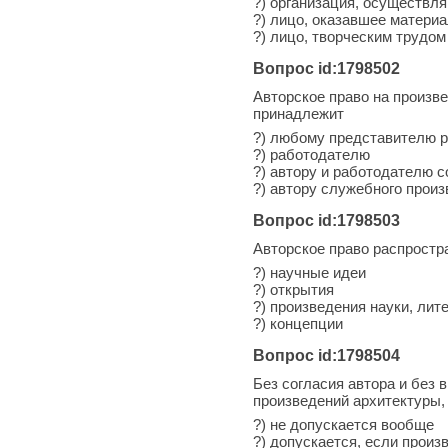
?) организация, осуществл
?) лицо, оказавшее матери
?) лицо, творческим трудом
Вопрос id:1798502
Авторское право на произве
принадлежит
?) любому представителю 
?) работодателю
?) автору и работодателю 
?) автору служебного прои
Вопрос id:1798503
Авторское право распростр
?) научные идеи
?) открытия
?) произведения науки, ли
?) концепции
Вопрос id:1798504
Без согласия автора и без
произведений архитектуры,
?) не допускается вообще
?) допускается, если прои