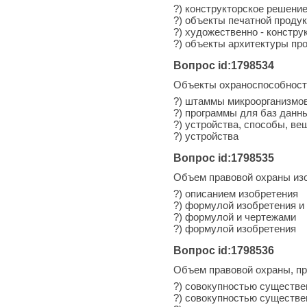
?) конструкторское решени
?) объекты печатной проду
?) художественно - констр
?) объекты архитектуры п
Вопрос id:1798534
Объекты охраноспособности
?) штаммы микроорганизмо
?) программы для баз данн
?) устройства, способы, ве
?) устройства
Вопрос id:1798535
Объем правовой охраны из
?) описанием изобретения
?) формулой изобретения и
?) формулой и чертежами
?) формулой изобретения
Вопрос id:1798536
Объем правовой охраны, пр
?) совокупностью существе
?) совокупностью существе