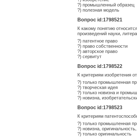
?) промышленный образец
?) полезная модель
Вопрос id:1798521
К какому понятию относитс
произведений науки, литера
?) патентное право
?) право собственности
?) авторское право
?) сервитут
Вопрос id:1798522
К критериям изобретения о
?) только промышленная п
?) творческая идея
?) только новизна и промы
?) новизна, изобретательс
Вопрос id:1798523
К критериям патентоспособ
?) только промышленная п
?) новизна, оригинальност
?) только оригинальность