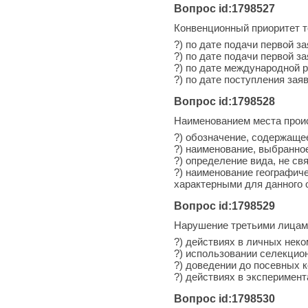
Вопрос id:1798527
Конвенционный приоритет т
?) по дате подачи первой 
?) по дате подачи первой з
?) по дате международной 
?) по дате поступления зая
Вопрос id:1798528
Наименованием места прои
?) обозначение, содержаще
?) наименование, выбранно
?) определение вида, не св
?) наименование географич
характерными для данного 
Вопрос id:1798529
Нарушение третьими лицами
?) действиях в личных нек
?) использовании селекцион
?) доведении до посевных 
?) действиях в эксперимен
Вопрос id:1798530