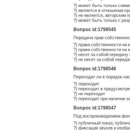
?) может быть только совме
?) является в отношении п
?) не является, авторским 
?) может быть только с раз
Вопрос id:1798545
Передача прав собственнос
?) права собственности на
?) права собственности на
?) несет за собой передачу
?) не несет за собой перед
Вопрос id:1798546
Переходит ли в порядок на
?) переходит
?) переходит в предусмотр
?) не переходит
?) переходит при наличии 
Вопрос id:1798547
Под воспроизведением фон
?) публичный показ, публи
?) фиксация звуков и изоб