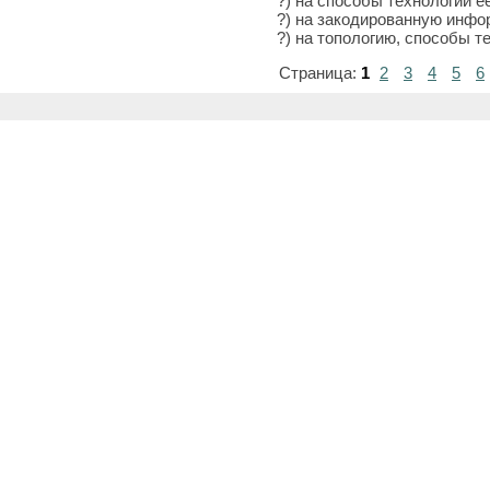
?) на способы технологии е
?) на закодированную инф
?) на топологию, способы 
Страница:
1
2
3
4
5
6