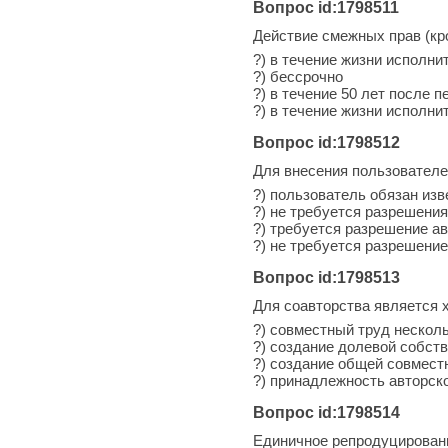
Вопрос id:1798511
Действие смежных прав (кр
?) в течение жизни исполн
?) бессрочно
?) в течение 50 лет после 
?) в течение жизни исполни
Вопрос id:1798512
Для внесения пользовател
?) пользователь обязан изв
?) не требуется разрешени
?) требуется разрешение а
?) не требуется разрешени
Вопрос id:1798513
Для соавторства является 
?) совместный труд нескол
?) создание долевой собст
?) создание общей совмест
?) принадлежность авторско
Вопрос id:1798514
Единичное репродуцировани