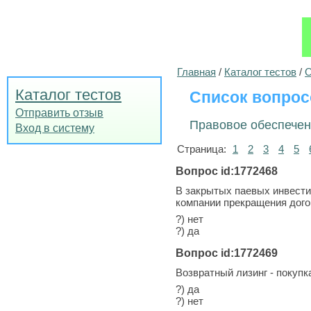
Главная
/
Каталог тестов
/
О
Каталог тестов
Список вопрос
Отправить отзыв
Правовое обеспечен
Вход в систему
Страница:
1
2
3
4
5
Вопрос id:1772468
В закрытых паевых инвести
компании прекращения дого
?) нет
?) да
Вопрос id:1772469
Возвратный лизинг - покуп
?) да
?) нет