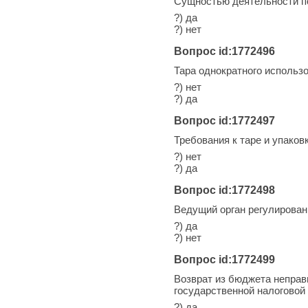
Сущностью деятельности по
?) да
?) нет
Вопрос id:1772496
Тара однократного использ
?) нет
?) да
Вопрос id:1772497
Требования к таре и упаков
?) нет
?) да
Вопрос id:1772498
Ведущий орган регулирован
?) да
?) нет
Вопрос id:1772499
Возврат из бюджета неправ
государственной налогово
?) да