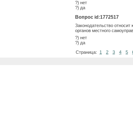
?) нет
?) да
Вопрос id:1772517
Законодательство относит 
органов местного самоупра
?) нет
?) да
Страница:
1
2
3
4
5