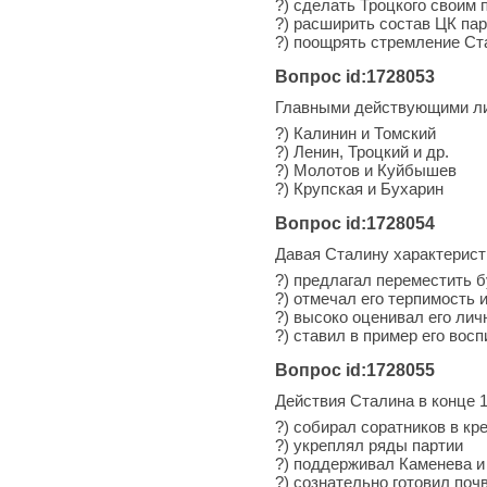
?) сделать Троцкого своим
?) расширить состав ЦК пар
?) поощрять стремление Ста
Вопрос id:1728053
Главными действующими лиц
?) Калинин и Томский
?) Ленин, Троцкий и др.
?) Молотов и Куйбышев
?) Крупская и Бухарин
Вопрос id:1728054
Давая Сталину характерист
?) предлагал переместить б
?) отмечал его терпимость 
?) высоко оценивал его лич
?) ставил в пример его вос
Вопрос id:1728055
Действия Сталина в конце 19
?) собирал соратников в кр
?) укреплял ряды партии
?) поддерживал Каменева и
?) сознательно готовил поч