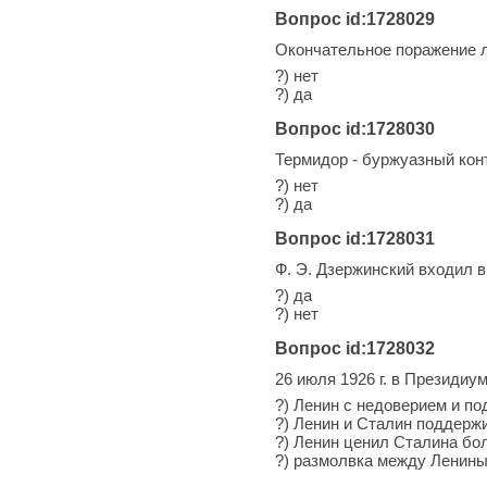
Вопрос id:1728029
Окончательное поражение л
?) нет
?) да
Вопрос id:1728030
Термидор - буржуазный ко
?) нет
?) да
Вопрос id:1728031
Ф. Э. Дзержинский входил в
?) да
?) нет
Вопрос id:1728032
26 июля 1926 г. в Президиу
?) Ленин с недоверием и п
?) Ленин и Сталин поддерж
?) Ленин ценил Сталина бо
?) размолвка между Ленин