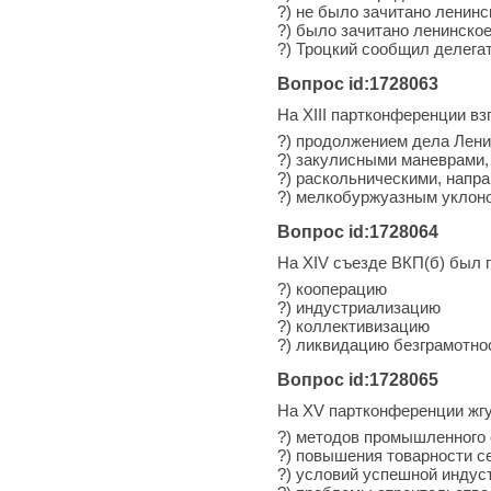
?) не было зачитано ленин
?) было зачитано ленинско
?) Троцкий сообщил делега
Вопрос id:1728063
На XIII партконференции в
?) продолжением дела Лен
?) закулисными маневрами,
?) раскольническими, напр
?) мелкобуржуазным уклоно
Вопрос id:1728064
На XIV съезде ВКП(б) был 
?) кооперацию
?) индустриализацию
?) коллективизацию
?) ликвидацию безграмотно
Вопрос id:1728065
На XV партконференции жгу
?) методов промышленного 
?) повышения товарности с
?) условий успешной индус