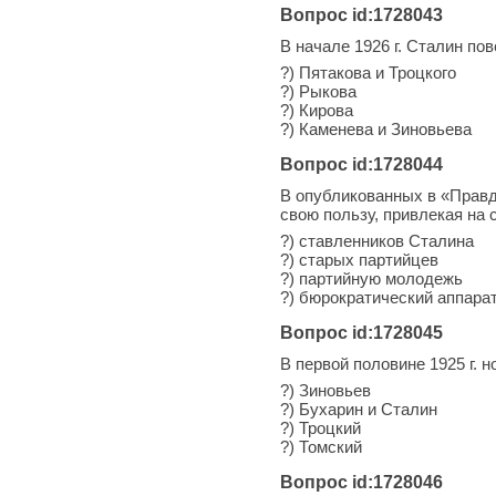
Вопрос id:1728043
В начале 1926 г. Сталин по
?) Пятакова и Троцкого
?) Рыкова
?) Кирова
?) Каменева и Зиновьева
Вопрос id:1728044
В опубликованных в «Правд
свою пользу, привлекая на 
?) ставленников Сталина
?) старых партийцев
?) партийную молодежь
?) бюрократический аппара
Вопрос id:1728045
В первой половине 1925 г. 
?) Зиновьев
?) Бухарин и Сталин
?) Троцкий
?) Томский
Вопрос id:1728046