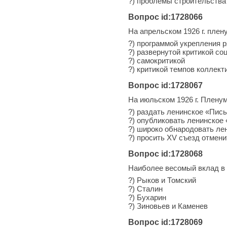
?) проблемы строительства
Вопрос id:1728066
На апрельском 1926 г. пле
?) программой укрепления 
?) развернутой критикой с
?) самокритикой
?) критикой темпов коллект
Вопрос id:1728067
На июльском 1926 г. Плену
?) раздать ленинское «Пис
?) опубликовать ленинское
?) широко обнародовать ле
?) просить XV съезд отмени
Вопрос id:1728068
Наиболее весомый вклад в 
?) Рыков и Томский
?) Сталин
?) Бухарин
?) Зиновьев и Каменев
Вопрос id:1728069