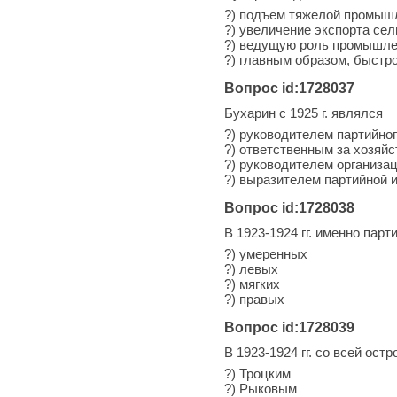
?) подъем тяжелой промыш
?) увеличение экспорта се
?) ведущую роль промышле
?) главным образом, быстро
Вопрос id:1728037
Бухарин с 1925 г. являлся
?) руководителем партийног
?) ответственным за хозяй
?) руководителем организа
?) выразителем партийной 
Вопрос id:1728038
В 1923-1924 гг. именно пар
?) умеренных
?) левых
?) мягких
?) правых
Вопрос id:1728039
В 1923-1924 гг. со всей ос
?) Троцким
?) Рыковым