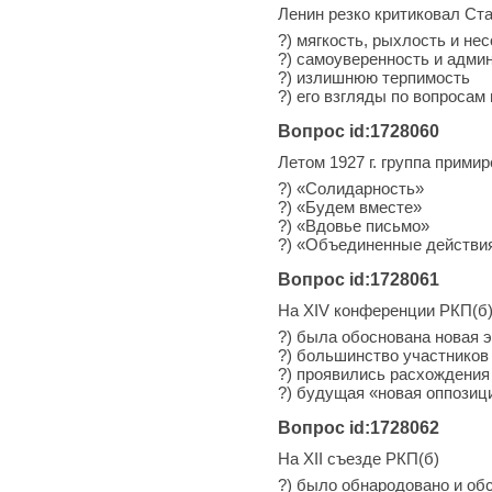
Ленин резко критиковал Ст
?) мягкость, рыхлость и не
?) самоуверенность и адми
?) излишнюю терпимость
?) его взгляды по вопросам
Вопрос id:1728060
Летом 1927 г. группа прим
?) «Солидарность»
?) «Будем вместе»
?) «Вдовье письмо»
?) «Объединенные действи
Вопрос id:1728061
На XIV конференции РКП(б) 
?) была обоснована новая 
?) большинство участников
?) проявились расхождения
?) будущая «новая оппозиц
Вопрос id:1728062
На XII съезде РКП(б)
?) было обнародовано и об