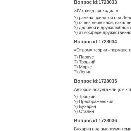
Вопрос id:1728033
XIV съезд проходил в
?) рамках принятой при Ле
?) очень нервозной, накал
?) деловой и дружелюбной 
?) атмосфере дружественно
Вопрос id:1728034
«Отцом» теории «перманен
?) Парвус
?) Троцкий
?) Маркс
?) Ленин
Вопрос id:1728035
Автором лозунга «лицом к
?) Троцкий
?) Преображенский
?) Бухарин
?) Сталин
Вопрос id:1728036
Бухарин под высокими темп