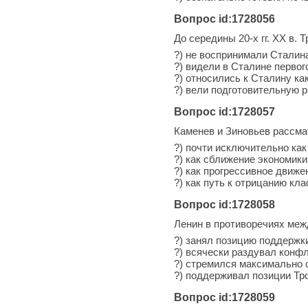
Вопрос id:1728056
До середины 20-х гг. ХХ в. 
?) не воспринимали Сталина
?) видели в Сталине первог
?) относились к Сталину ка
?) вели подготовительную 
Вопрос id:1728057
Каменев и Зиновьев рассм
?) почти исключительно как
?) как сближение экономики
?) как прогрессивное движе
?) как путь к отрицанию кл
Вопрос id:1728058
Ленин в противоречиях меж
?) занял позицию поддержк
?) всячески раздувал конф
?) стремился максимально 
?) поддерживал позиции Тр
Вопрос id:1728059