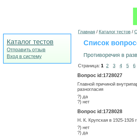
Главная
/
Каталог тестов
/
О
Каталог тестов
Список вопрос
Отправить отзыв
Противоречия в разв
Вход в систему
Страница:
1
2
3
4
5
6
Вопрос id:1728027
Главной причиной внутрипа
разногласия
?) да
?) нет
Вопрос id:1728028
Н. К. Крупская в 1925-1926
?) нет
?) да