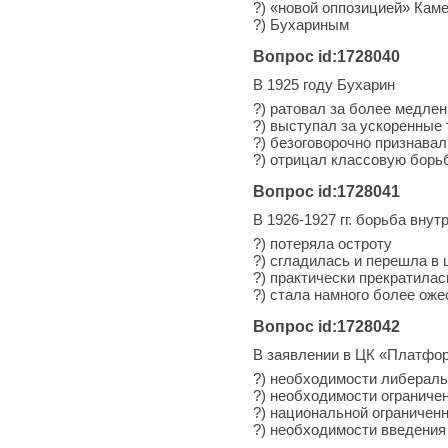
?) «новой оппозицией» Кам
?) Бухариным
Вопрос id:1728040
В 1925 году Бухарин
?) ратовал за более медле
?) выступал за ускоренные
?) безоговорочно признавал
?) отрицал классовую борь
Вопрос id:1728041
В 1926-1927 гг. борьба внут
?) потеряла остроту
?) сгладилась и перешла в
?) практически прекратилас
?) стала намного более ож
Вопрос id:1728042
В заявлении в ЦК «Платфор
?) необходимости либераль
?) необходимости ограниче
?) национальной ограниченн
?) необходимости введения