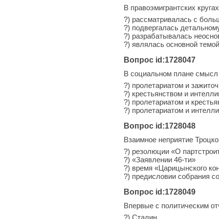
В правоэмигрантских круга
?) рассматривалась с боль
?) подвергалась детальном
?) разрабатывалась неосно
?) являлась основной темой
Вопрос id:1728047
В социальном плане смысл 
?) пролетариатом и зажито
?) крестьянством и интелли
?) пролетариатом и кресть
?) пролетариатом и интелл
Вопрос id:1728048
Взаимное неприятие Троцког
?) резолюции «О партстрои
?) «Заявлении 46-ти»
?) время «Царицынского ко
?) предисловии собрания с
Вопрос id:1728049
Впервые с политическим от
?) Сталин