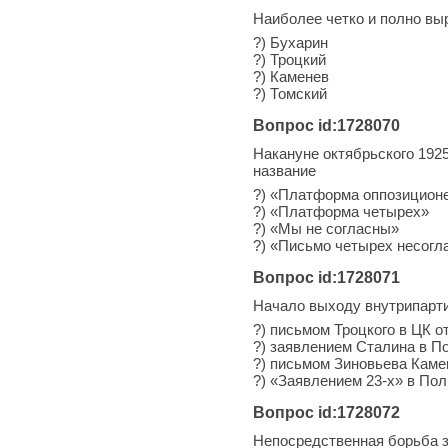
Наиболее четко и полно вы
?) Бухарин
?) Троцкий
?) Каменев
?) Томский
Вопрос id:1728070
Накануне октябрьского 1925
название
?) «Платформа оппозицион
?) «Платформа четырех»
?) «Мы не согласны»
?) «Письмо четырех несогл
Вопрос id:1728071
Начало выходу внутрипарт
?) письмом Троцкого в ЦК от
?) заявлением Сталина в По
?) письмом Зиновьева Камен
?) «Заявлением 23-х» в По
Вопрос id:1728072
Непосредственная борьба з