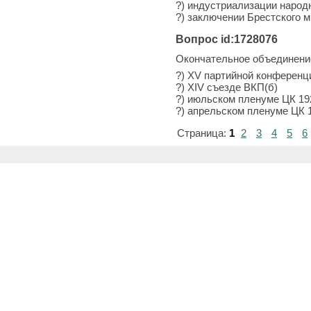
?) индустриализации народ
?) заключении Брестского 
Вопрос id:1728076
Окончательное объединени
?) XV партийной конференц
?) XIV съезде ВКП(б)
?) июльском пленуме ЦК 192
?) апрельском пленуме ЦК 1
Страница:
1
2
3
4
5
6