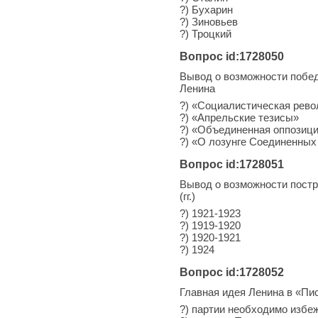
?) Бухарин
?) Зиновьев
?) Троцкий
Вопрос id:1728050
Вывод о возможности побед
Ленина
?) «Социалистическая рево
?) «Апрельские тезисы»
?) «Объединенная оппозиц
?) «О лозунге Соединенных
Вопрос id:1728051
Вывод о возможности постро
(гг.)
?) 1921-1923
?) 1919-1920
?) 1920-1921
?) 1924
Вопрос id:1728052
Главная идея Ленина в «Пис
?) партии необходимо избе