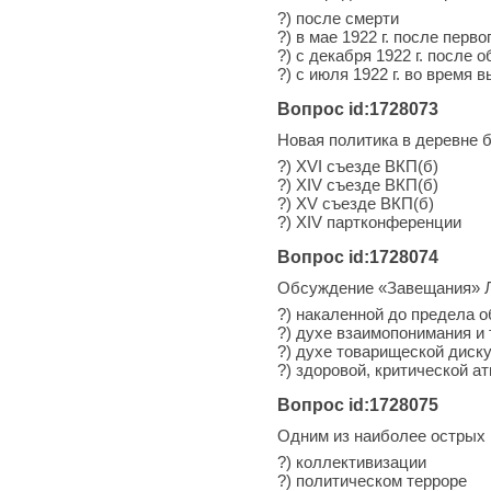
?) после смерти
?) в мае 1922 г. после перво
?) с декабря 1922 г. после 
?) с июля 1922 г. во время
Вопрос id:1728073
Новая политика в деревне 
?) XVI съезде ВКП(б)
?) XIV съезде ВКП(б)
?) XV съезде ВКП(б)
?) XIV партконференции
Вопрос id:1728074
Обсуждение «Завещания» Ле
?) накаленной до предела 
?) духе взаимопонимания и
?) духе товарищеской диск
?) здоровой, критической а
Вопрос id:1728075
Одним из наиболее острых и
?) коллективизации
?) политическом терроре