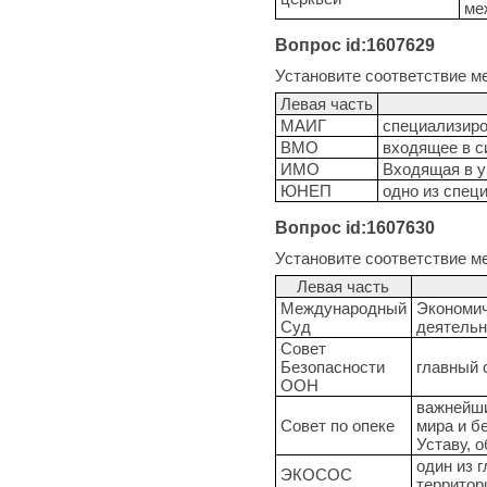
ме
Вопрос id:1607629
Установите соответствие м
Левая часть
МАИГ
специализиро
ВМО
входящее в с
ИМО
Входящая в 
ЮНЕП
одно из спец
Вопрос id:1607630
Установите соответствие м
Левая часть
Международный
Экономич
Суд
деятельн
Совет
Безопасности
главный 
ООН
важнейши
Совет по опеке
мира и б
Уставу, 
один из 
ЭКОСОС
территор