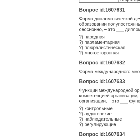
Вопрос id:1607631
Форма дипломатической дея
образовании полупостоянны
сессионно, – это ___ дипло
?) народная
?) парламентарная
?) плюралистическая
?) многосторонняя
Вопрос id:1607632
Форма международного мног
Вопрос id:1607633
Функции международной орг
компетенцией организации,
организации, – это ___ фу
?) контрольные
?) аудиторские
?) наблюдательные
?) регулирующие
Вопрос id:1607634