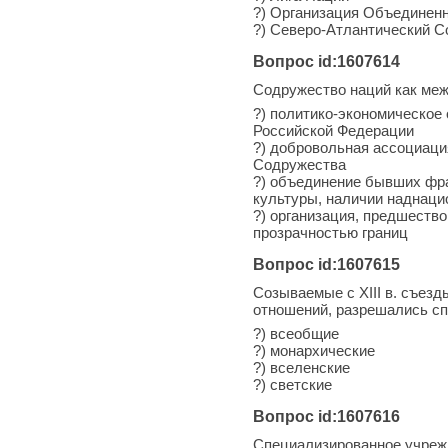
?) Организация Объединен
?) Северо-Атлантический С
Вопрос id:1607614
Содружество наций как меж
?) политико-экономическое
Российской Федерации
?) добровольная ассоциаци
Содружества
?) объединение бывших фра
культуры, наличии наднаци
?) организация, предшеств
прозрачностью границ
Вопрос id:1607615
Созываемые с XIII в. съез
отношений, разрешались сп
?) всеобщие
?) монархические
?) вселенские
?) светские
Вопрос id:1607616
Специализированное учре