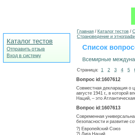
Главная
/
Каталог тестов
/
О
Страноведение и этнограф
Каталог тестов
Список вопрос
Отправить отзыв
Вход в систему
Всемирные междунар
Страница:
1
2
3
4
5
Вопрос id:1607612
Совместная декларация о ц
августе 1941 г., в которой
Наций, – это Атлантическая
Вопрос id:1607613
Современная универсальна
безопасности и развитие со
?) Европейский Союз
?) Лига Наций