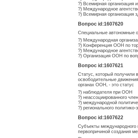
?) Всемирная организация 
?) Международное агентств
?) Всемирная организация 
Вопрос id:1607620
Специальные автономные ор
?) Международная организа
?) Конференция ООН по то
?) Международное агентств
?) Организация ООН по во
Вопрос id:1607621
Статус, который получили 
освободительные движения,
органах ООН, - это статус
?) наблюдателя при ООН
?) неассоциированного чл
?) международной политиче
?) регионального политико-
Вопрос id:1607622
Субъекты международного п
первопричиной создания ме