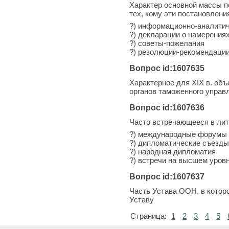
Характер основной массы п
тех, кому эти постановлени
?) информационно-аналитич
?) декларации о намерения
?) советы-пожелания
?) резолюции-рекомендаци
Вопрос id:1607635
Характерное для XIX в. об
органов таможенного управ
Вопрос id:1607636
Часто встречающееся в лит
?) международные форумы
?) дипломатические съезды
?) народная дипломатия
?) встречи на высшем уров
Вопрос id:1607637
Часть Устава ООН, в котор
Уставу
Страница:
1
2
3
4
5