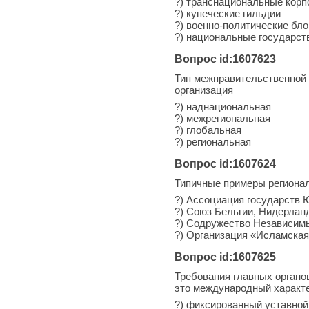
?) транснациональные корп
?) купеческие гильдии
?) военно-политические бло
?) национальные государст
Вопрос id:1607623
Тип межправительственной 
организация
?) наднациональная
?) межрегиональная
?) глобальная
?) региональная
Вопрос id:1607624
Типичные примеры регионал
?) Ассоциация государств 
?) Союз Бельгии, Нидерлан
?) Содружество Независимы
?) Организация «Исламска
Вопрос id:1607625
Требования главных орган
это международный характе
?) фиксированный уставной