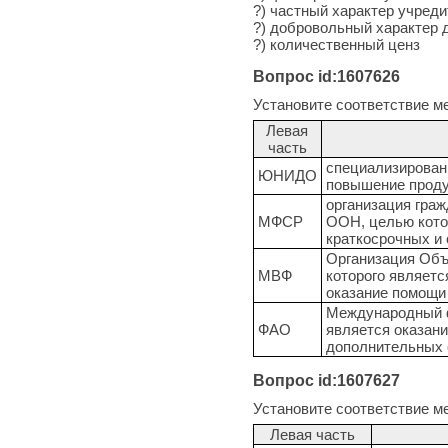
?) частный характер учред
?) добровольный характер 
?) количественный ценз
Вопрос id:1607626
Установите соответствие м
Левая
часть
специализирован
ЮНИДО
повышение проду
организация гра
МФСР
ООН, целью кото
краткосрочных и
Организация Объ
МВФ
которого являет
оказание помощи
Международный ф
ФАО
является оказан
дополнительных 
Вопрос id:1607627
Установите соответствие м
Левая часть