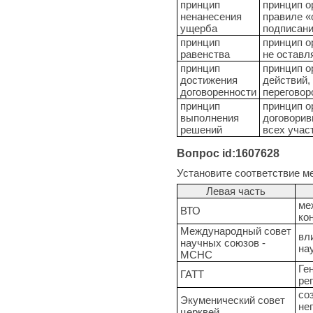
принцип
принцип о
ненанесения
правиле «
ущерба
подписани
принцип
принцип о
равенства
не оставл
принцип
принцип о
достижения
действий,
договоренности
переговор
принцип
принцип о
выполнения
договорив
решений
всех учас
Вопрос id:1607628
Установите соответствие м
Левая часть
ме
ВТО
ко
Международный совет
вл
научных союзов -
на
МСНС
Ге
ГАТТ
ре
со
Экуменический совет
не
церквей