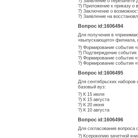
?) Заявление о перезачете
?) Приложение к приказу о 
?) Заключение о возможнос
?) Заявление на восстанов
Вопрос id:1606494
Для получения в «принима
«выпускающего» филиала, 
?) Формирование события 
?) Подтверждение события 
?) Формирование события «
?) Формирование события 
Вопрос id:1606495
Для сентябрьских наборов 
базовый вуз:
?) К 15 июля
?) К 15 августа
?) К 20 июня
?) К 10 августа
Вопрос id:1606496
Для согласования вопроса о
?) Ксерокопию зачетной кн