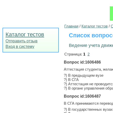
Главная
/
Каталог тестов
/
О
Каталог тестов
Список вопрос
Отправить отзыв
Ведение учета движе
Вход в систему
Страница:
1
2
Вопрос id:1606486
Аттестация студента, жела
?) В предыдущем вузе
?) В СГА
?) Аттестация не проводитс
?) В органе управления об
Вопрос id:1606487
В СГА принимаются перево
?) В государственных вуза