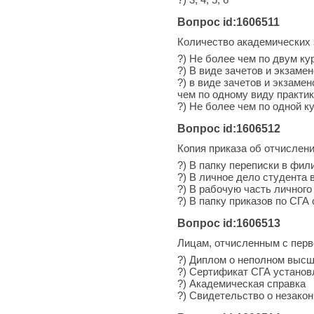
Вопрос id:1606511
Количество академических 
?) Не более чем по двум к
?) В виде зачетов и экзаме
?) в виде зачетов и экзаме
чем по одному виду практи
?) Не более чем по одной к
Вопрос id:1606512
Копия приказа об отчислен
?) В папку переписки в фил
?) В личное дело студента 
?) В рабочую часть личного
?) В папку приказов по СГ
Вопрос id:1606513
Лицам, отчисленным с перво
?) Диплом о неполном выс
?) Сертификат СГА установ
?) Академическая справка
?) Свидетельство о незако