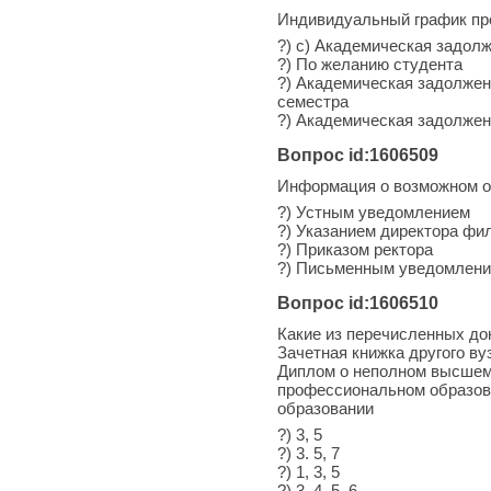
Индивидуальный график про
?) c) Академическая задол
?) По желанию студента
?) Академическая задолжен
семестра
?) Академическая задолжен
Вопрос id:1606509
Информация о возможном от
?) Устным уведомлением
?) Указанием директора фи
?) Приказом ректора
?) Письменным уведомлен
Вопрос id:1606510
Какие из перечисленных до
Зачетная книжка другого ву
Диплом о неполном высшем
профессиональном образов
образовании
?) 3, 5
?) 3. 5, 7
?) 1, 3, 5
?) 3, 4, 5, 6