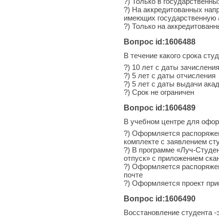
?) Только в государственны
?) На аккредитованных нап
имеющих государственную 
?) Только на аккредитован
Вопрос id:1606488
В течение какого срока сту
?) 10 лет с даты зачислени
?) 5 лет с даты отчисления
?) 5 лет с даты выдачи ака
?) Срок не ограничен
Вопрос id:1606489
В учебном центре для офор
?) Оформляется распоряжен
комплекте с заявлением ст
?) В программе «Луч-Студе
отпуск» с приложением ска
?) Оформляется распоряжен
почте
?) Оформляется проект при
Вопрос id:1606490
Восстановление студента -э