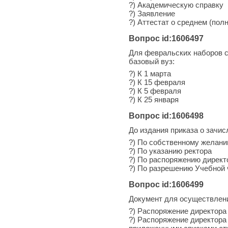
?) Академическую справку
?) Заявление
?) Аттестат о среднем (по
Вопрос id:1606497
Для февральских наборов с
базовый вуз:
?) К 1 марта
?) К 15 февраля
?) К 5 февраля
?) К 25 января
Вопрос id:1606498
До издания приказа о зачис
?) По собственному желан
?) По указанию ректора
?) По распоряжению дирек
?) По разрешению Учебной
Вопрос id:1606499
Документ для осуществлени
?) Распоряжение директора
?) Распоряжение директора