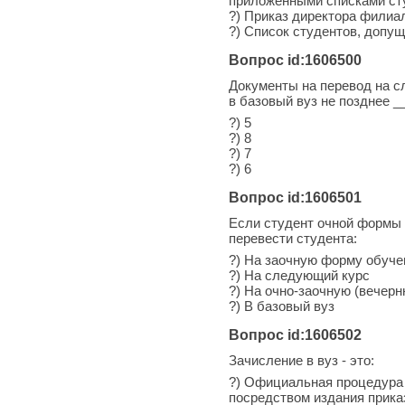
приложенными списками ст
?) Приказ директора филиа
?) Список студентов, допу
Вопрос id:1606500
Документы на перевод на 
в базовый вуз не позднее _
?) 5
?) 8
?) 7
?) 6
Вопрос id:1606501
Если студент очной формы
перевести студента:
?) На заочную форму обуче
?) На следующий курс
?) На очно-заочную (вечер
?) В базовый вуз
Вопрос id:1606502
Зачисление в вуз - это:
?) Официальная процедура 
посредством издания прика