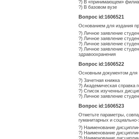
?) В «принимающем» фили
?) В базовом вузе
Вопрос id:1606521
Основанием для издания пр
?) Личное заявление студен
?) Личное заявление студе
?) Личное заявление студе
?) Личное заявление студе
здравоохранения
Вопрос id:1606522
Основным документом для п
?) Зачетная книжка
?) Академическая справка 
?) Список изученных дисци
?) Личное заявление студен
Вопрос id:1606523
Отметьте параметры, совпа
гуманитарных и социально-
?) Наименование дисципли
?) Наименование дисциплин
?) Наименование дисциплин