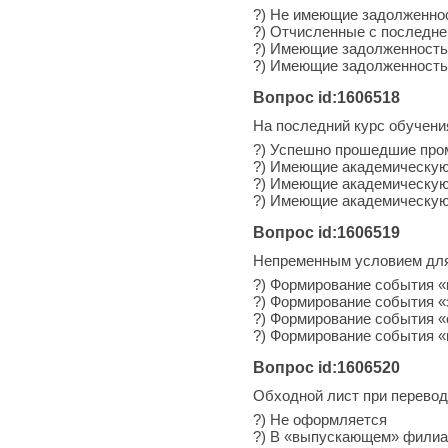
?) Не имеющие задолженно
?) Отчисленные с последне
?) Имеющие задолженность
?) Имеющие задолженность
Вопрос id:1606518
На последний курс обучени
?) Успешно прошедшие про
?) Имеющие академическую
?) Имеющие академическую
?) Имеющие академическую
Вопрос id:1606519
Непременным условием для 
?) Формирование события 
?) Формирование события «
?) Формирование события 
?) Формирование события 
Вопрос id:1606520
Обходной лист при перевод
?) Не оформляется
?) В «выпускающем» фили