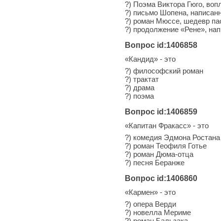
?) Поэма Виктора Гюго, во
?) письмо Шопена, написан
?) роман Мюссе, шедевр па
?) продолжение «Рене», на
Вопрос id:1406858
«Кандид» - это
?) философский роман
?) трактат
?) драма
?) поэма
Вопрос id:1406859
«Капитан Фракасс» - это
?) комедия Эдмона Ростана
?) роман Теофиля Готье
?) роман Дюма-отца
?) песня Беранже
Вопрос id:1406860
«Кармен» - это
?) опера Верди
?) новелла Мериме
?) роман Бальзака