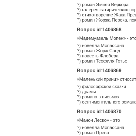
?) роман Эмиля Веркора
?) галерея сатирических по
?) стихотворение Жака Пре
?) роман Жоржа Перека, п
Вопрос id:1406868
«Мадемуазель Мопен» - эт
?) новелла Мопассана
?) роман Жорж Санд
?) повесть Флобера
?) роман Теофиля Готье
Вопрос id:1406869
«Маленький принц» относит
?) философской сказки
?) драмы
?) романа в письмах
?) сентиментального роман
Вопрос id:1406870
«Манон Леско» - это
?) новелла Мопассана
?) роман Прево