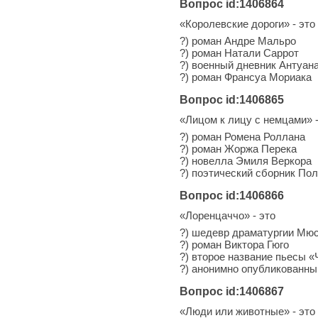
Вопрос id:1406864
«Королевские дороги» - это
?) роман Андре Мальро
?) роман Натали Саррот
?) военный дневник Антуан
?) роман Франсуа Мориака
Вопрос id:1406865
«Лицом к лицу с немцами» -
?) роман Ромена Роллана
?) роман Жоржа Перека
?) новелла Эмиля Веркора
?) поэтический сборник По
Вопрос id:1406866
«Лоренцаччо» - это
?) шедевр драматургии Мю
?) роман Виктора Гюго
?) второе название пьесы «
?) анонимно опубликованны
Вопрос id:1406867
«Люди или животные» - это