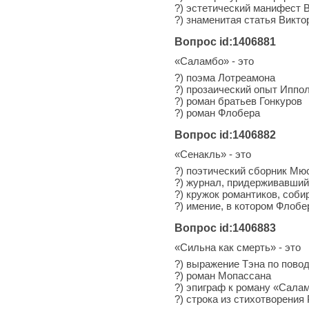
?) эстетический манифест 
?) знаменитая статья Викто
Вопрос id:1406881
«Саламбо» - это
?) поэма Лотреамона
?) прозаический опыт Иппо
?) роман братьев Гонкуров
?) роман Флобера
Вопрос id:1406882
«Сенакль» - это
?) поэтический сборник Мю
?) журнал, придерживавший
?) кружок романтиков, соби
?) имение, в котором Флоб
Вопрос id:1406883
«Сильна как смерть» - это
?) выражение Тэна по пово
?) роман Мопассана
?) эпиграф к роману «Сала
?) строка из стихотворения