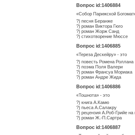
Вопрос id:1406884
«Собор Парижской Богомате
?) песня Беранже
?) роман Виктора Гюго
?) роман Жорж Санд
?) стихотворение Мюссе
Вопрос id:1406885
«Тереза Дескейру» - это
?) повесть Ромена Роллана
?) поэма Поля Валери
?) роман Франсуа Мориака
?) роман Андре Жида
Вопрос id:1406886
«Тошнота» - это
?) книга А.Камю
?) пьеса А.Салакру
?) рецензия А.Роб-Грийе н
?) роман Ж.-П.Сартра
Вопрос id:1406887