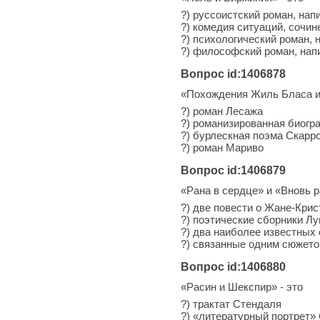
?) руссоистский роман, на
?) комедия ситуаций, сочи
?) психологический роман,
?) философский роман, на
Вопрос id:1406878
«Похождения Жиль Бласа и
?) роман Лесажа
?) романизированная биогр
?) бурлескная поэма Скарр
?) роман Мариво
Вопрос id:1406879
«Рана в сердце» и «Вновь р
?) две повести о Жане-Кри
?) поэтические сборники Лу
?) два наиболее известных
?) связанные одним сюжето
Вопрос id:1406880
«Расин и Шекспир» - это
?) трактат Стендаля
?) «литературный портрет»