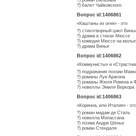
?) балет Чайковского
Вопрос id:1406861
«Каштаны из огня» - это
?) стихотворный цикл Винь
?) драма в стихах Мюссе
?) комедия Мюссе на моль
?) драма Виньи
Вопрос id:1406862
«Коммунисты» и «Страстная
?) подражания поэзии Маяк
?) романы Луи Арагона
?) романы Жюля Ромена и Ф
?) новеллы Эмиля Веркора
Вопрос id:1406863
«Коринна, или Италия» - эт
?) роман мадам де Сталь
?) новелла Мопассана
?) поэма Андре Шенье
?) роман Стендаля