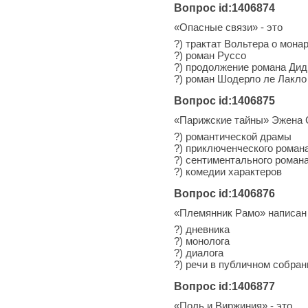
Вопрос id:1406874
«Опасные связи» - это
?) трактат Вольтера о мона
?) роман Руссо
?) продолжение романа Ди
?) роман Шодерло ле Лакло
Вопрос id:1406875
«Парижские тайны» Эжена 
?) романтической драмы
?) приключенческого роман
?) сентиментального роман
?) комедии характеров
Вопрос id:1406876
«Племянник Рамо» написан
?) дневника
?) монолога
?) диалога
?) речи в публичном собран
Вопрос id:1406877
«Поль и Виржиния» - это