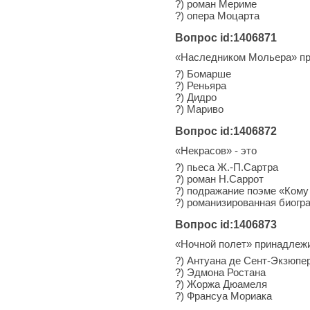
?) роман Мериме
?) опера Моцарта
Вопрос id:1406871
«Наследником Мольера» пр
?) Бомарше
?) Реньяра
?) Дидро
?) Мариво
Вопрос id:1406872
«Некрасов» - это
?) пьеса Ж.-П.Сартра
?) роман Н.Саррот
?) подражание поэме «Кому
?) романизированная биогр
Вопрос id:1406873
«Ночной полет» принадлеж
?) Антуана де Сент-Экзюпе
?) Эдмона Ростана
?) Жоржа Дюамеля
?) Франсуа Мориака