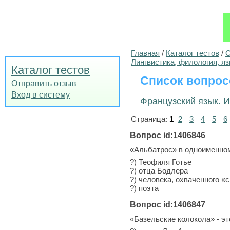
Главная
/
Каталог тестов
/
О
Лингвистика, филология, я
Каталог тестов
Список вопрос
Отправить отзыв
Вход в систему
Французский язык. 
Страница:
1
2
3
4
5
6
Вопрос id:1406846
«Альбатрос» в одноименно
?) Теофиля Готье
?) отца Бодлера
?) человека, охваченного «
?) поэта
Вопрос id:1406847
«Базельские колокола» - эт