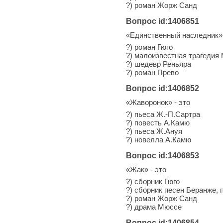
?) роман Жорж Санд
Вопрос id:1406851
«Единственный наследник» 
?) роман Гюго
?) малоизвестная трагедия
?) шедевр Реньяра
?) роман Прево
Вопрос id:1406852
«Жаворонок» - это
?) пьеса Ж.-П.Сартра
?) повесть А.Камю
?) пьеса Ж.Ануя
?) новелла А.Камю
Вопрос id:1406853
«Жак» - это
?) сборник Гюго
?) сборник песен Беранже,
?) роман Жорж Санд
?) драма Мюссе
Вопрос id:1406854