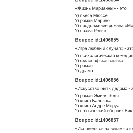
«Жизнь Марианны» - это
?) пьеса Мюссе
?) роман Мариво
?) продолжение романа «Ма
?) поэма Ренье
Вопрос id:1406855
«Игра любви и случая» - эт
?) психологическая комеди
?) философская сказка
?) роман
?) драма
Вопрос id:1406856
«Искусство быть дедом» - 
?) роман Эмиля Золя
?) книга Бальзака
?) книга Андре Моруа
?) поэтический сборник Вик
Вопрос id:1406857
«Исповедь сына века» - это