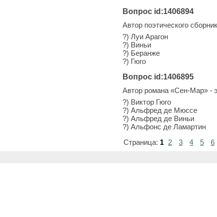
Вопрос id:1406894
Автор поэтического сборник
?) Луи Арагон
?) Виньи
?) Беранже
?) Гюго
Вопрос id:1406895
Автор романа «Сен-Мар» - 
?) Виктор Гюго
?) Альфред де Мюссе
?) Альфред де Виньи
?) Альфонс де Ламартин
Страница:
1
2
3
4
5
6