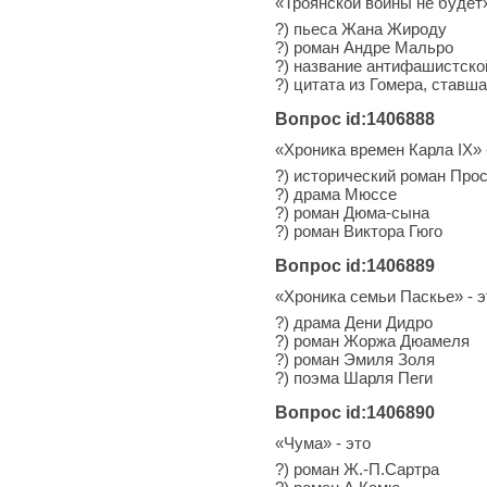
«Троянской войны не будет»
?) пьеса Жана Жироду
?) роман Андре Мальро
?) название антифашистск
?) цитата из Гомера, ставш
Вопрос id:1406888
«Хроника времен Карла IX» 
?) исторический роман Про
?) драма Мюссе
?) роман Дюма-сына
?) роман Виктора Гюго
Вопрос id:1406889
«Хроника семьи Паскье» - э
?) драма Дени Дидро
?) роман Жоржа Дюамеля
?) роман Эмиля Золя
?) поэма Шарля Пеги
Вопрос id:1406890
«Чума» - это
?) роман Ж.-П.Сартра