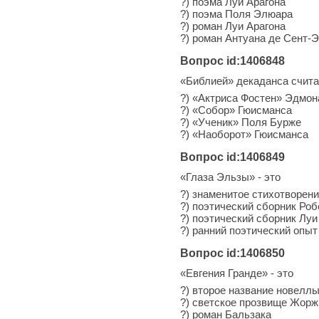
?) поэма Луи Арагона
?) поэма Поля Элюара
?) роман Луи Арагона
?) роман Антуана де Сент-
Вопрос id:1406848
«Библией» декаданса счита
?) «Актриса Фостен» Эдмон
?) «Собор» Гюисманса
?) «Ученик» Поля Бурже
?) «Наоборот» Гюисманса
Вопрос id:1406849
«Глаза Эльзы» - это
?) знаменитое стихотворен
?) поэтический сборник Ро
?) поэтический сборник Луи
?) ранний поэтический опы
Вопрос id:1406850
«Евгения Гранде» - это
?) второе название новелл
?) светское прозвище Жорж
?) роман Бальзака