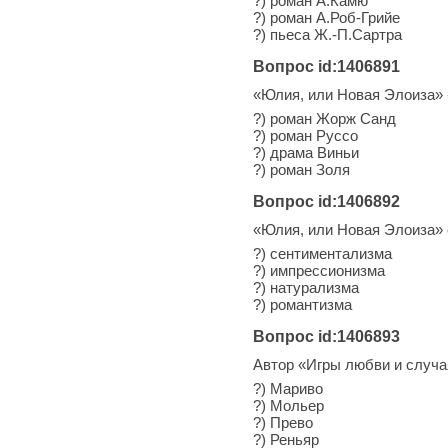
?) роман А.Камю
?) роман А.Роб-Грийе
?) пьеса Ж.-П.Сартра
Вопрос id:1406891
«Юлия, или Новая Элоиза» 
?) роман Жорж Санд
?) роман Руссо
?) драма Виньи
?) роман Золя
Вопрос id:1406892
«Юлия, или Новая Элоиза»
?) сентиментализма
?) импрессионизма
?) натурализма
?) романтизма
Вопрос id:1406893
Автор «Игры любви и случа
?) Мариво
?) Мольер
?) Прево
?) Реньяр