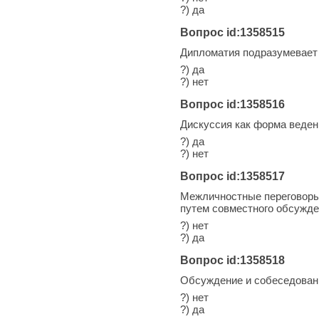
?) да
Вопрос id:1358515
Дипломатия подразумевает
?) да
?) нет
Вопрос id:1358516
Дискуссия как форма веден
?) да
?) нет
Вопрос id:1358517
Межличностные переговоры 
путем совместного обсужд
?) нет
?) да
Вопрос id:1358518
Обсуждение и собеседовани
?) нет
?) да