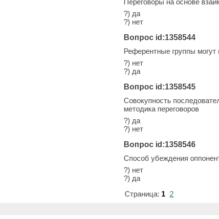
Переговоры на основе взаи
?) да
?) нет
Вопрос id:1358544
Референтные группы могут 
?) нет
?) да
Вопрос id:1358545
Совокупность последовател
методика переговоров
?) да
?) нет
Вопрос id:1358546
Способ убеждения оппонент
?) нет
?) да
Страница:
1
2