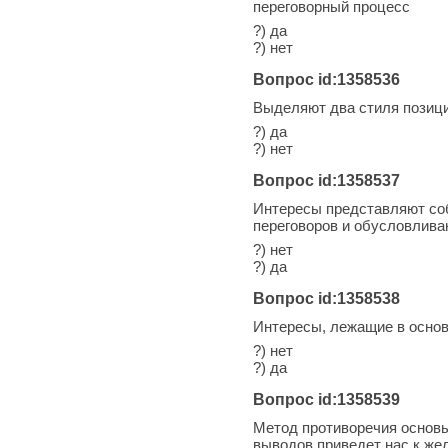
переговорный процесс
?) да
?) нет
Вопрос id:1358536
Выделяют два стиля позици
?) да
?) нет
Вопрос id:1358537
Интересы представляют соб
переговоров и обусловлива
?) нет
?) да
Вопрос id:1358538
Интересы, лежащие в основе
?) нет
?) да
Вопрос id:1358539
Метод противоречия основы
выводов приведет нас к же