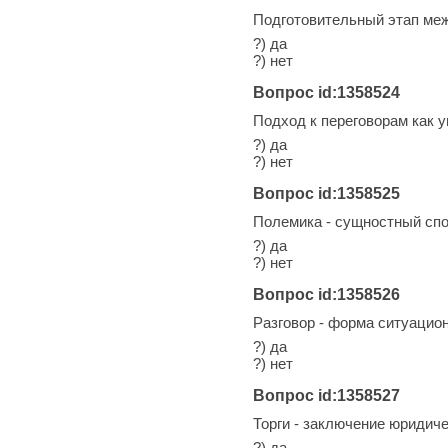
Подготовительный этап меж
?) да
?) нет
Вопрос id:1358524
Подход к переговорам как 
?) да
?) нет
Вопрос id:1358525
Полемика - сущностный спо
?) да
?) нет
Вопрос id:1358526
Разговор - форма ситуацион
?) да
?) нет
Вопрос id:1358527
Торги - заключение юриди
?) да