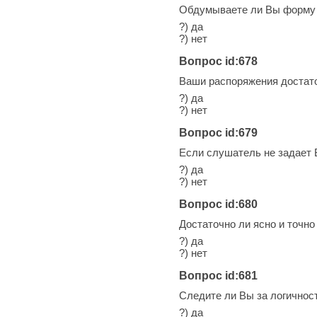
Обдумываете ли Вы форму 
?) да
?) нет
Вопрос id:678
Ваши распоряжения достато
?) да
?) нет
Вопрос id:679
Если слушатель не задает В
?) да
?) нет
Вопрос id:680
Достаточно ли ясно и точн
?) да
?) нет
Вопрос id:681
Следите ли Вы за логично
?) да