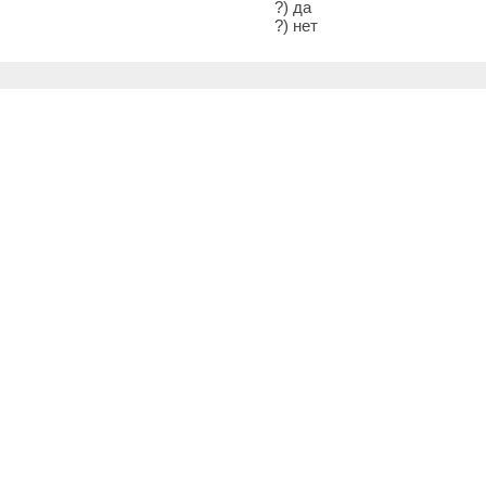
?) да
?) нет